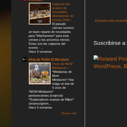
Capturas del
avance de
novedades
Warhammer de
verano 2026
-
Entrada más recient
El pasado
viernes tuvimos
un buen reparto de novedades
para *Warhammer* para este
verano y los próximos meses.
Suscribirse a
Estas son las capturas del
evento : ...
Hace 5 semanas
blog de Pablo El Marques
Osos de MOM
Miniaturas
-
*Miniaturas de
Mom
Miniatures* Hoy
traigo un lote de
5 osos de
*MOM Miniatures*
pertenecientes al ejercito
*'Exploradores enanos de Rillon'*
(enanos/gnom...
Hace 5 semanas
Mostrar todo