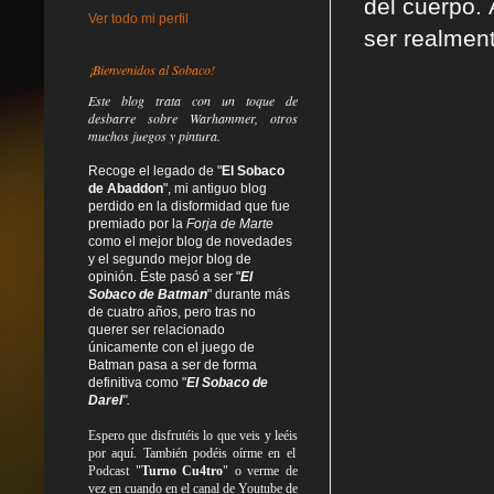
del cuerpo. 
Ver todo mi perfil
ser realment
¡Bienvenidos al Sobaco!
Este blog trata
con un toque de
desbarre
sobre Warhammer, otros
muchos juegos y pintura.
Recoge el legado de "
El Sobaco
de Abaddon
", mi antiguo blog
perdido en la disformidad
que fue
premiado por la
Forja de Marte
como el mejor blog de novedades
y el segundo mejor blog de
opinión. Éste pasó a ser "
El
Sobaco de Batman
" durante más
de cuatro años, pero tras no
querer ser relacionado
únicamente con el juego de
Batman pasa a ser de forma
definitiva como
"
El Sobaco de
Darel
".
Espero que disfrutéis lo que
veis
y
leéis
por aquí. También podéis oírme en el
Podcast "
Turno Cu4tro
" o verme de
vez en cuando en el canal de Youtube de