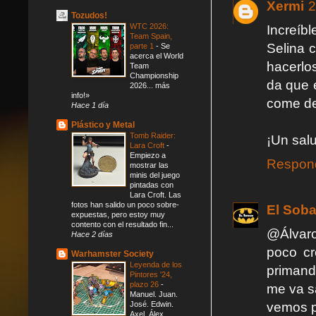
Xermi
2
Tozudos!
WTC 2026:
Increíbl
Team Spain,
Selina 
parte 1
-
Se
acerca el World
hacerlo
Team
Championship
da que 
2026... más
info!»
come de 
Hace 1 día
Plástico y Metal
Tomb Raider:
¡Un sal
Lara Croft
-
Empiezo a
Respon
mostrar las
minis del juego
pintadas con
Lara Croft. Las
fotos han salido un poco sobre-
El Soba
expuestas, pero estoy muy
contento con el resultado fin...
@Álvaro
Hace 2 días
poco cr
Warhamster Society
Leyenda de los
primand
Pintores '24,
plazo 26
-
me va sa
Manuel. Juan.
vemos p
José. Edwin.
Axel. Álex.