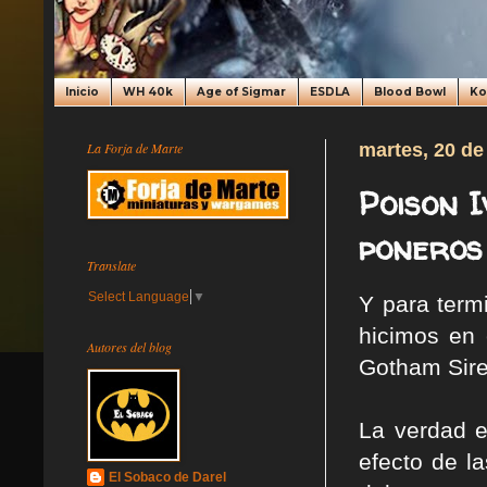
Inicio
WH 40k
Age of Sigmar
ESDLA
Blood Bowl
K
La Forja de Marte
martes, 20 de
Poison 
poneros
Translate
Select Language
▼
Y para term
hicimos en 
Autores del blog
Gotham Sire
La verdad e
efecto de la
El Sobaco de Darel