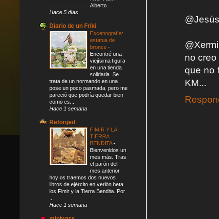
Alberto.
Hace 5 días
@Jesús 
Diario de un Friki
Escenografía:
estatua de
@Xermi 
bronce
-
Encontré una
no creo
viejísima figura
en una tienda
que no 
solidaria. Se
KM...
trata de un normando en una
pose un poco pasmada, pero me
pareció que podría quedar bien
Respon
como es...
Hace 1 semana
Reforged
FIMIR Y LA
TIERRA
BENDITA
-
Bienvenidos un
mes más. Tras
el parón del
mes anterior,
hoy os traemos dos nuevos
libros de ejército en verión beta:
los Fimir y la Tierra Bendita. Por
...
Hace 1 semana
miniwars