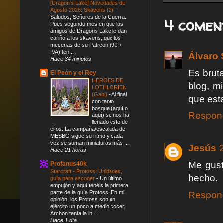
[Dragon’s Lake] Novedades de
Agosto 2026: Skavens (2)
-
Saludos, Señores de la Guerra.
4 comen
Pues segundo mes en que los
amigos de Dragons Lake le dan
cariño a los skavens, que los
mecenas de su Patreon (9€ +
IVA) ten...
Álvaro 
Hace 34 minutos
Es brut
El Peón y el Rey
HÉROES DE
blog, mi
LOTHLORIEN
(Gabi)
-
Al final
que esta
con tanto
bosque (aquí o
Respon
aquí) se nos ha
llenado esto de
elfos. La campaña/escalada de
MESBG sigue su ritmo y cada
vez se suman miniaturas más ...
Jesús
Hace 21 horas
Me gust
Profanus40k
Starcraft - Protoss: Unidades,
hecho.
guía para escoger
-
Un último
empujón y aquí tenéis la primera
parte de la guía Protoss. En mi
Respon
opinión, los Protoss son un
ejército un poco a medio cocer.
Archon tenía la in...
Hace 1 día