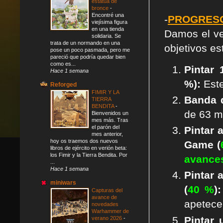
estatua de
bronce
-
Encontré una
-
PROGRESO
viejísima figura
en una tienda
Damos el ve
solidaria. Se
trata de un normando en una
objetivos es
pose un poco pasmada, pero me
pareció que podría quedar bien
como es...
Pintar
Hace 1 semana
%):
Est
Reforged
FIMIR Y LA
Banda d
TIERRA
BENDITA
-
de 63 m
Bienvenidos un
mes más. Tras
el parón del
Pintar 
mes anterior,
hoy os traemos dos nuevos
Game (
libros de ejército en verión beta:
los Fimir y la Tierra Bendita. Por
avance
...
Hace 1 semana
Pintar 
miniwars
(
40 %
)
Capturas del
avance de
apetece
novedades
Warhammer de
Pintar
verano 2026
-