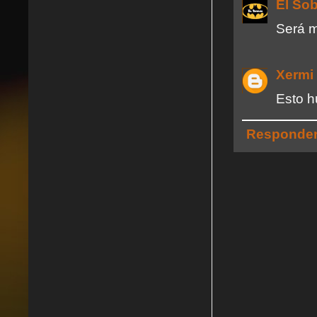
El So
Será m
Xermi
Esto h
Responde