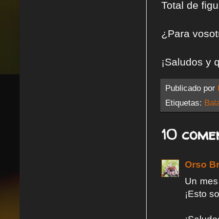
Total de fig
¿Para vosot
¡Saludos y q
Publicado por
Etiquetas:
Bal
10 come
Orso B
Un mes 
¡Esto so