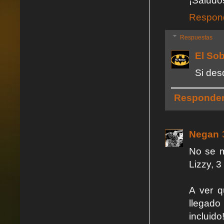
¡Saludo
Respon
Respuestas
El So
Si des
Responde
Negan
No se m
Lizzy, 3
A ver q
llegado
incluid