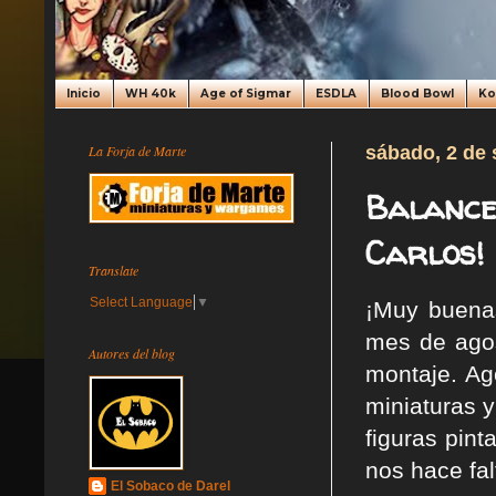
Inicio
WH 40k
Age of Sigmar
ESDLA
Blood Bowl
K
La Forja de Marte
sábado, 2 de 
Balance
Carlos!
Translate
Select Language
▼
¡Muy buenas
mes de agos
Autores del blog
montaje. Ag
miniaturas 
figuras pin
nos hace fa
El Sobaco de Darel