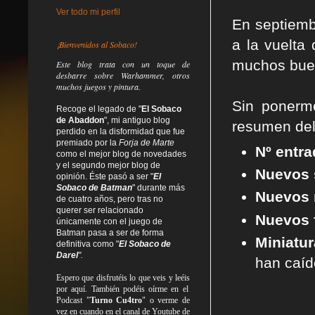
Ver todo mi perfil
En septiemb
a la vuelta
¡Bienvenidos al Sobaco!
muchos buen
Este blog trata
con un toque de
desbarre
sobre Warhammer, otros
muchos juegos y pintura.
Sin ponerm
Recoge el legado de "
El Sobaco
de Abaddon
", mi antiguo blog
resumen del
perdido en la disformidad
que fue
premiado por la
Forja de Marte
Nº entr
como el mejor blog de novedades
y el segundo mejor blog de
Nuevos 
opinión. Éste pasó a ser "
El
Sobaco de Batman
" durante más
Nuevos 
de cuatro años, pero tras no
querer ser relacionado
Nuevos f
únicamente con el juego de
Batman pasa a ser de forma
Miniatur
definitiva como
"
El Sobaco de
Darel
".
han caíd
Espero que disfrutéis lo que
veis
y
leéis
por aquí. También podéis oírme en el
Podcast "
Turno Cu4tro
" o verme de
vez en cuando en el canal de Youtube de