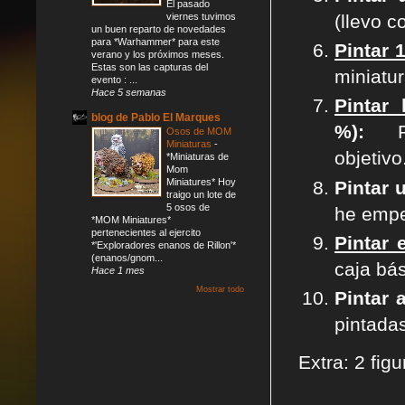
El pasado
(llevo c
viernes tuvimos
un buen reparto de novedades
para *Warhammer* para este
Pintar 
verano y los próximos meses.
Estas son las capturas del
miniatur
evento : ...
Hace 5 semanas
Pintar
blog de Pablo El Marques
%):
Pin
Osos de MOM
Miniaturas
-
objetivo
*Miniaturas de
Mom
Miniatures* Hoy
Pintar 
traigo un lote de
5 osos de
he empe
*MOM Miniatures*
pertenecientes al ejercito
Pintar 
*'Exploradores enanos de Rillon'*
(enanos/gnom...
caja bá
Hace 1 mes
Mostrar todo
Pintar 
pintada
Extra: 2 fig