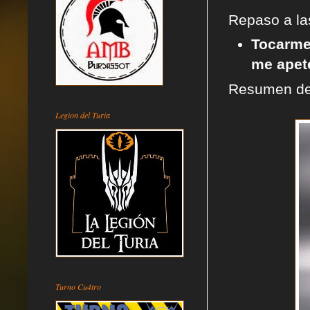
Repaso a l
Tocar
me
apet
Resumen de 
Legion del Turia
Turno Cu4tro