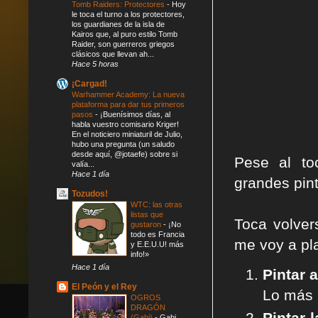
Tomb Raiders: Protectores
-
Hoy
le toca el turno a los protectores,
los guardianes de la isla de
Kairos que, al puro estilo Tomb
Raider, son guerreros griegos
clásicos que llevan ah...
Hace 5 horas
¡Cargad!
Warhammer Academy: La nueva
plataforma para dar tus primeros
pasos
-
¡Buenísimos días, al
habla vuestro comisario Kriger!
En el noticiero miniaturil de Julio,
hubo una pregunta (un saludo
desde aquí, @jotaefe) sobre si
Pese al to
valía...
Hace 1 día
grandes pin
Tozudos!
WTC: las otras
listas que
Toca volver
gustaron
-
¡No
todo es Francia
me voy a pl
y E.E.U.U! más
info!»
Hace 1 día
Pintar 
El Peón y el Rey
Lo más 
OGROS
DRAGÓN
Pintar 
(Gabi)
-
Gabi