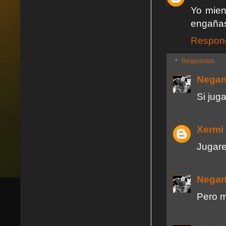
Yo mien
engañas
Respon
Respuestas
Nega
Si jug
Xermi
Jugar
Nega
Pero m