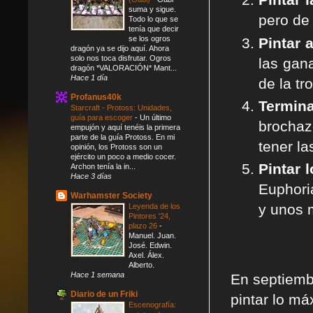
suma y sigue.
pero de 
Todo lo que se
tenía que decir
se los ogros
Pintar 
dragón ya se dijo aquí. Ahora
solo nos toca disfrutar. Ogros
las gan
dragón *VALORACIÓN* Mant...
Hace 1 día
de la tr
Profanus40k
Termin
Starcraft - Protoss: Unidades,
guía para escoger
-
Un último
brochaz
empujón y aquí tenéis la primera
parte de la guía Protoss. En mi
tener l
opinión, los Protoss son un
ejército un poco a medio cocer.
Pintar 
Archon tenía la in...
Hace 3 días
Euphori
Warhamster Society
y unos 
Leyenda de los
Pintores '24,
plazo 26
-
Manuel. Juan.
José. Edwin.
Axel. Álex.
Alberto.
Hace 1 semana
En septiemb
Diario de un Friki
pintar lo má
Escenografía: