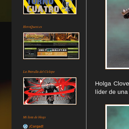
HeroQuest.es
La Patrulla del Cíclope
Holga Clove
líder de una
Mi lista de blogs
¡Cargad!