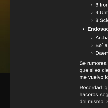
8 Iro
9 Un
8 Sci
Endosad
Archa
Be´la
Daem
Se rumorea q
que si es ci
me vuelvo lo
Recordad q
haceros seg
del mismo. 