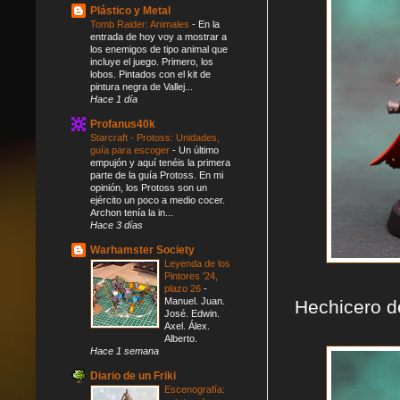
Plástico y Metal
Tomb Raider: Animales
-
En la
entrada de hoy voy a mostrar a
los enemigos de tipo animal que
incluye el juego. Primero, los
lobos. Pintados con el kit de
pintura negra de Vallej...
Hace 1 día
Profanus40k
Starcraft - Protoss: Unidades,
guía para escoger
-
Un último
empujón y aquí tenéis la primera
parte de la guía Protoss. En mi
opinión, los Protoss son un
ejército un poco a medio cocer.
Archon tenía la in...
Hace 3 días
Warhamster Society
Leyenda de los
Pintores '24,
plazo 26
-
Manuel. Juan.
Hechicero d
José. Edwin.
Axel. Álex.
Alberto.
Hace 1 semana
Diario de un Friki
Escenografía: