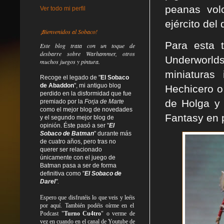
peanas vol
Ver todo mi perfil
ejército del
¡Bienvenidos al Sobaco!
Para esta
Este blog trata
con un toque de
desbarre
sobre Warhammer, otros
Underworlds 
muchos juegos y pintura.
miniaturas
Recoge el legado de "
El Sobaco
de Abaddon
", mi antiguo blog
Hechicero o
perdido en la disformidad
que fue
de Holga y 
premiado por la
Forja de Marte
como el mejor blog de novedades
Fantasy en p
y el segundo mejor blog de
opinión. Éste pasó a ser "
El
Sobaco de Batman
" durante más
de cuatro años, pero tras no
querer ser relacionado
únicamente con el juego de
Batman pasa a ser de forma
definitiva como
"
El Sobaco de
Darel
".
Espero que disfrutéis lo que
veis
y
leéis
por aquí. También podéis oírme en el
Podcast "
Turno Cu4tro
" o verme de
vez en cuando en el canal de Youtube de