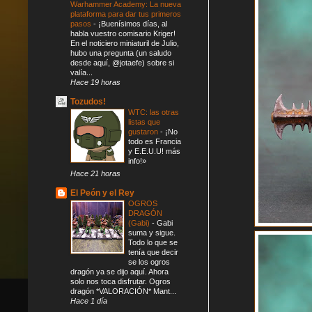
Warhammer Academy: La nueva
plataforma para dar tus primeros
pasos
-
¡Buenísimos días, al
habla vuestro comisario Kriger!
En el noticiero miniaturil de Julio,
hubo una pregunta (un saludo
desde aquí, @jotaefe) sobre si
valía...
Hace 19 horas
Tozudos!
WTC: las otras
listas que
gustaron
-
¡No
todo es Francia
y E.E.U.U! más
info!»
Hace 21 horas
El Peón y el Rey
OGROS
DRAGÓN
(Gabi)
-
Gabi
suma y sigue.
Todo lo que se
tenía que decir
se los ogros
dragón ya se dijo aquí. Ahora
solo nos toca disfrutar. Ogros
dragón *VALORACIÓN* Mant...
Hace 1 día