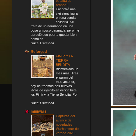
estatua de
bronce
-
Encontré una
viejísima figura
en una tienda
solidaria. Se
trata de un normando en una
pose un poco pasmada, pero me
pareció que podría quedar bien
como es...
Hace 1 semana
Reforged
FIMIR Y LA
TIERRA
BENDITA
-
Bienvenidos un
mes más. Tras
el parón del
mes anterior,
hoy os traemos dos nuevos
libros de ejército en verión beta:
los Fimir y la Tierra Bendita. Por
...
Hace 1 semana
miniwars
Capturas del
avance de
novedades
Warhammer de
verano 2026
-