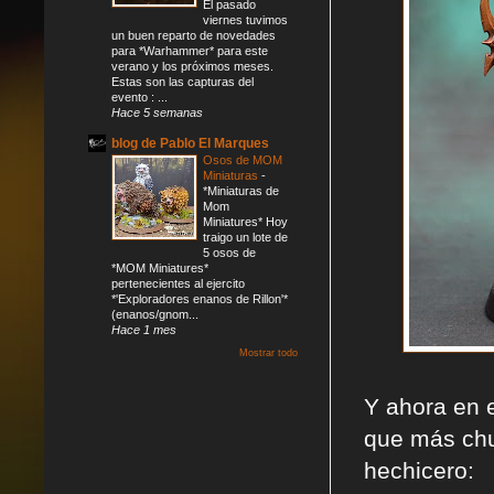
El pasado
viernes tuvimos
un buen reparto de novedades
para *Warhammer* para este
verano y los próximos meses.
Estas son las capturas del
evento : ...
Hace 5 semanas
blog de Pablo El Marques
Osos de MOM
Miniaturas
-
*Miniaturas de
Mom
Miniatures* Hoy
traigo un lote de
5 osos de
*MOM Miniatures*
pertenecientes al ejercito
*'Exploradores enanos de Rillon'*
(enanos/gnom...
Hace 1 mes
Mostrar todo
Y ahora en 
que más chu
hechicero: