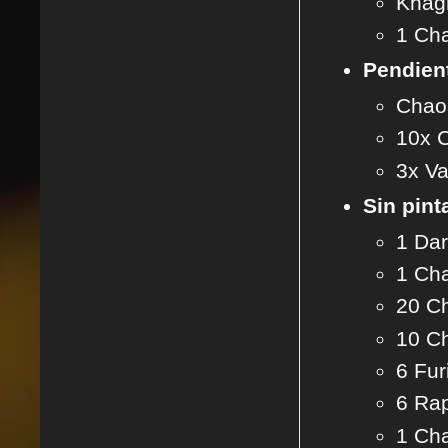
Khagr
1 Ch
Pendient
Chaos
10x C
3x Va
Sin pint
1 Dar
1 Cha
20 Ch
10 C
6 Fur
6 Rap
1 Ch