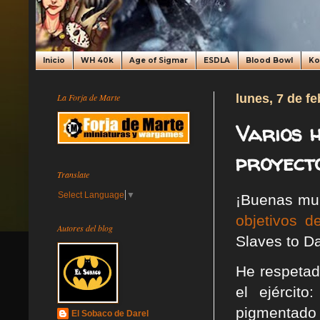
Inicio
WH 40k
Age of Sigmar
ESDLA
Blood Bowl
K
La Forja de Marte
lunes, 7 de f
Varios 
proyecto
Translate
Select Language
▼
¡Buenas mun
objetivos d
Autores del blog
Slaves to D
He respetad
el ejércit
pigmentado 
El Sobaco de Darel