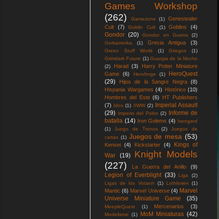
Games Workshop
(262)
Genestealer
Gamezone
(1)
Cult
(7)
Goblins
(4)
Goblin Cult
(1)
Gondor
(20)
Gondor en Guerra
(2)
Grecia Antigua
(3)
Gorkamorka
(1)
Green Stuff World
(1)
Griegos
(1)
Grimdark Future
(1)
Guargia de la Noche
Harad
(3)
Harry Potter Miniature
(2)
HeroQuest
Game
(6)
Heroforge
(1)
(29)
Hijos de la Sangre Negra
(8)
Hispania Wargames
(4)
Histórico
(10)
Hombres del Este
(6)
HT Publishers
Imperial Assault
(7)
Idos
(1)
IIWW
(2)
(29)
Informe de
Imperio del Polvo
(2)
batalla
(14)
Iron Golems
(4)
Isengard
(1)
Juego de Tronos
(2)
Juegos de
Juegos de mesa
(53)
cartas
(1)
Kings of
Kensei
(4)
Kickstarter
(4)
Knight Models
War
(19)
(227)
La Guerra del Anillo
(9)
Legion of Everblight
(33)
Liga
(2)
Ligas de los Votann
(1)
Lothlorien
(1)
Marvel
Mantic
(6)
Marvel Universe
(4)
Universe Miniature Game
(35)
Mercenarios
(3)
MeepleQuest
(1)
MoM Miniaturas
(42)
Modelismo
(1)