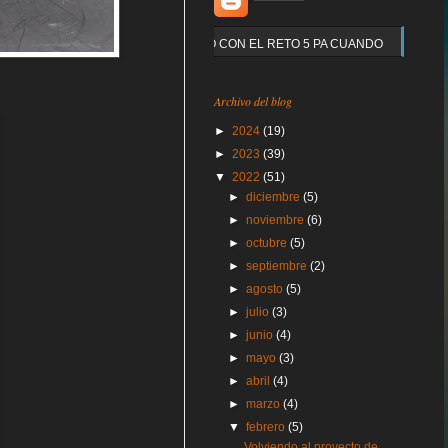
Y QUE PASO CON EL RETO 5 PA CUANDO
Archivo del blog
►
2024
(19)
►
2023
(39)
▼
2022
(51)
►
diciembre
(5)
►
noviembre
(6)
►
octubre
(5)
►
septiembre
(2)
►
agosto
(5)
►
julio
(3)
►
junio
(4)
►
mayo
(3)
►
abril
(4)
►
marzo
(4)
▼
febrero
(5)
Volviendo al proyecto de