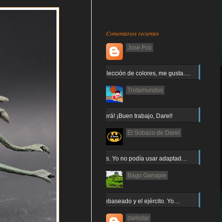
Comentarios recientes
Jose Fco
Muy buena elección de colores, me gusta.…
Trotamundos
¡Arnor no caerá! ¡Buen trabajo, Darel!
El Sobaco de Darel
Jajaja gracias. Yo no podía usar adaptad…
Bago Ganapie
Increíble el rebaseado y el ejército. Yo…
darkstar