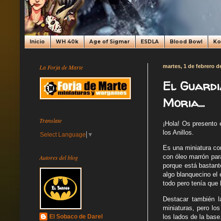
Inicio
WH 40k
Age of Sigmar
ESDLA
Blood Bowl
K
La Forja de Marte
martes, 1 de febrero d
El Guardi
Moria...
Translate
¡Hola! Os presento 
los Anillos.
Select Language
▼
Es una miniatura co
con óleo marrón par
Autores del blog
porque está bastant
algo blanquecino el 
todo pero tenía que 
Destacar también l
miniaturas, pero lo
los lados de la base.
El Sobaco de Darel