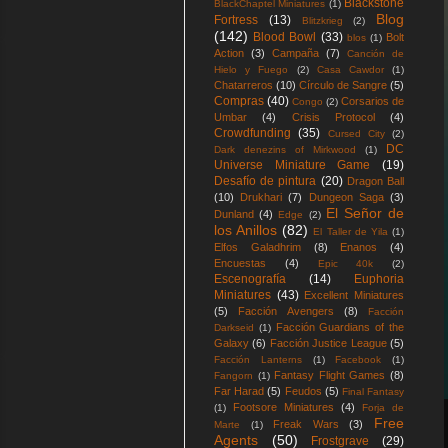
Blackstone
BlackChaptel Miniatures
(1)
Blog
Fortress
(13)
Blitzkrieg
(2)
(142)
Blood Bowl
(33)
Bolt
blos
(1)
Action
(3)
Campaña
(7)
Canción de
Hielo y Fuego
(2)
Casa Cawdor
(1)
Chatarreros
(10)
Círculo de Sangre
(5)
Compras
(40)
Corsarios de
Congo
(2)
Umbar
(4)
Crisis Protocol
(4)
Crowdfunding
(35)
Cursed City
(2)
DC
Dark denezins of Mirkwood
(1)
Universe Miniature Game
(19)
Desafío de pintura
(20)
Dragon Ball
(10)
Drukhari
(7)
Dungeon Saga
(3)
El Señor de
Dunland
(4)
Edge
(2)
los Anillos
(82)
El Taller de Yila
(1)
Elfos Galadhrim
(8)
Enanos
(4)
Encuestas
(4)
Epic 40k
(2)
Escenografía
(14)
Euphoria
Miniatures
(43)
Excellent Miniatures
(5)
Facción Avengers
(8)
Facción
Facción Guardians of the
Darkseid
(1)
Galaxy
(6)
Facción Justice League
(5)
Facción Lanterns
(1)
Facebook
(1)
Fantasy Flight Games
(8)
Fangorn
(1)
Far Harad
(5)
Feudos
(5)
Final Fantasy
Footsore Miniatures
(4)
(1)
Forja de
Free
Freak Wars
(3)
Marte
(1)
Agents
(50)
Frostgrave
(29)