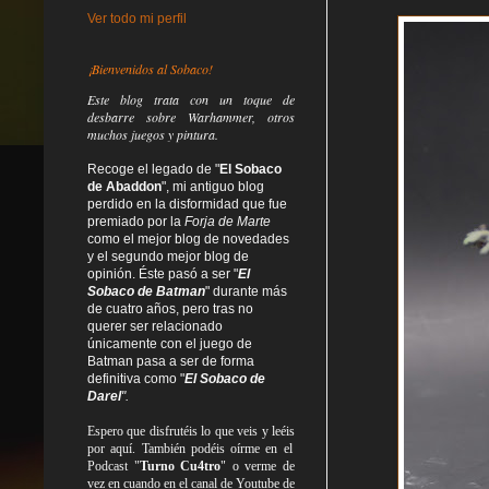
Ver todo mi perfil
¡Bienvenidos al Sobaco!
Este blog trata
con un toque de
desbarre
sobre Warhammer, otros
muchos juegos y pintura.
Recoge el legado de "
El Sobaco
de Abaddon
", mi antiguo blog
perdido en la disformidad
que fue
premiado por la
Forja de Marte
como el mejor blog de novedades
y el segundo mejor blog de
opinión. Éste pasó a ser "
El
Sobaco de Batman
" durante más
de cuatro años, pero tras no
querer ser relacionado
únicamente con el juego de
Batman pasa a ser de forma
definitiva como
"
El Sobaco de
Darel
".
Espero que disfrutéis lo que
veis
y
leéis
por aquí. También podéis oírme en el
Podcast "
Turno Cu4tro
" o verme de
vez en cuando en el canal de Youtube de