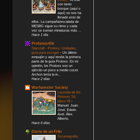
con tanto
bosque (aquí o
aquí) se nos ha
llenado esto de
elfos. La campaña/escalada de
MESBG sigue su ritmo y cada
vez se suman miniaturas más ...
Hace 1 día
Profanus40k
Starcraft - Protoss: Unidades,
guía para escoger
-
Un último
empujón y aquí tenéis la primera
parte de la guía Protoss. En mi
opinión, los Protoss son un
ejército un poco a medio cocer.
Archon tenía la in...
Hace 2 días
Warhamster Society
Leyenda de los
Pintores '24,
plazo 26
-
Manuel. Juan.
José. Edwin.
Axel. Álex.
Alberto.
Hace 6 días
Diario de un Friki
Escenografía: