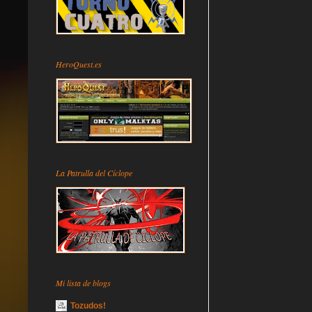
HeroQuest.es
La Patrulla del Cíclope
Mi lista de blogs
Tozudos!