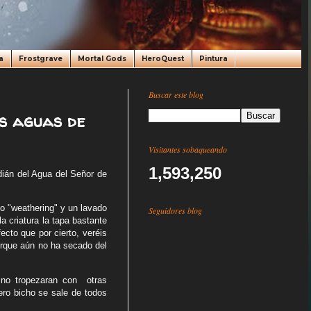
a
Frostgrave
Mortal Gods
HeroQuest
Pintura
Buscar este blog
s aguas de
Visitantes sobaqueando
1,593,250
dián del Agua del Señor de
o "weathering" y un lavado
Seguidores blog
 criatura la tapa bastante
cto que por cierto, veréis
porque aún no ha secado del
s no tropezaran con otras
ero bicho se sale de todos