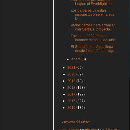
Legion of Everblight dos ...
Los bárbaros ya están
dispuestos a servir a sus
Di...
Varios héroes para arrancar
con fuerza el proyecto...
Escalada 2022: Primer
balance mensual del año.
El Guardián del Agua llega
desde las profundas agu...
►
enero
(5)
►
2021
(65)
►
2020
(69)
►
2019
(78)
►
2018
(128)
►
2017
(192)
►
2016
(227)
►
2015
(175)
Etiquetas del sobaco
Age of