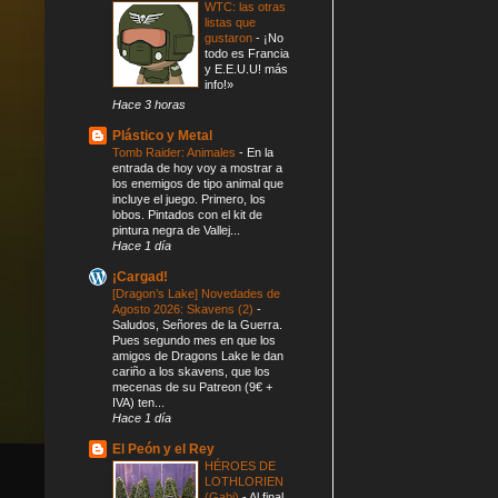
WTC: las otras
listas que
gustaron
-
¡No
todo es Francia
y E.E.U.U! más
info!»
Hace 3 horas
Plástico y Metal
Tomb Raider: Animales
-
En la
entrada de hoy voy a mostrar a
los enemigos de tipo animal que
incluye el juego. Primero, los
lobos. Pintados con el kit de
pintura negra de Vallej...
Hace 1 día
¡Cargad!
[Dragon’s Lake] Novedades de
Agosto 2026: Skavens (2)
-
Saludos, Señores de la Guerra.
Pues segundo mes en que los
amigos de Dragons Lake le dan
cariño a los skavens, que los
mecenas de su Patreon (9€ +
IVA) ten...
Hace 1 día
El Peón y el Rey
HÉROES DE
LOTHLORIEN
(Gabi)
-
Al final