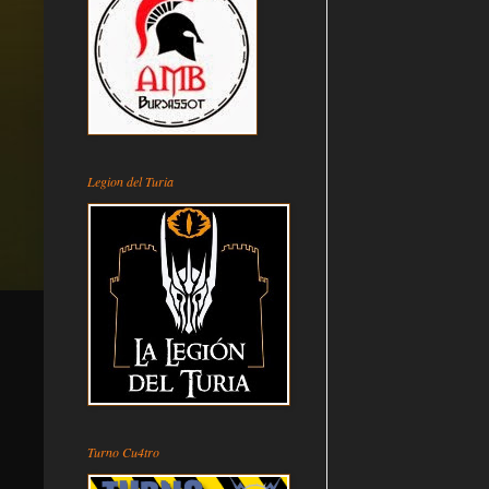
Legion del Turia
Turno Cu4tro