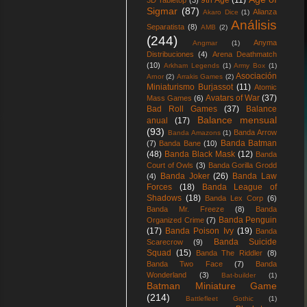
9th Age
(11)
3D Tabletop
(3)
Sigmar
(87)
Alianza
Akaro Dice
(1)
Análisis
Separatista
(8)
AMB
(2)
(244)
Anyma
Angmar
(1)
Distribuciones
(4)
Arena Deathmatch
(10)
Arkham Legends
(1)
Army Box
(1)
Asociación
Arnor
(2)
Arrakis Games
(2)
Miniaturismo Burjassot
(11)
Atomic
Avatars of War
(37)
Mass Games
(6)
Bad Roll Games
(37)
Balance
Balance mensual
anual
(17)
(93)
Banda Arrow
Banda Amazons
(1)
Banda Batman
(7)
Banda Bane
(10)
(48)
Banda Black Mask
(12)
Banda
Court of Owls
(3)
Banda Gorilla Grodd
Banda Joker
(26)
Banda Law
(4)
Forces
(18)
Banda League of
Shadows
(18)
Banda Lex Corp
(6)
Banda Mr. Freeze
(8)
Banda
Banda Penguin
Organized Crime
(7)
(17)
Banda Poison Ivy
(19)
Banda
Banda Suicide
Scarecrow
(9)
Squad
(15)
Banda The Riddler
(8)
Banda Two Face
(7)
Banda
Wonderland
(3)
Bat-builder
(1)
Batman Miniature Game
(214)
Battlefleet Gothic
(1)