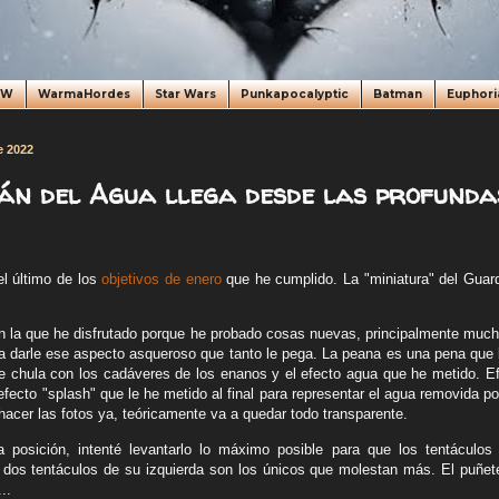
oW
WarmaHordes
Star Wars
Punkapocalyptic
Batman
Euphori
e 2022
án del Agua llega desde las profunda
el último de
los
objetivos de enero
que he cumplido. La "miniatura" del Guar
n la que he disfrutado porque he probado cosas nuevas, principalmente much
a darle ese aspecto asqueroso que tanto le pega. La peana es una pena que la
e chula con los cadáveres de los enanos y el efecto agua que he metido. Efe
efecto "splash" que le he metido al final para representar el agua removida 
hacer las fotos ya, teóricamente va a quedar todo transparente.
a posición, intenté levantarlo lo máximo posible para que los tentáculo
s dos tentáculos de su izquierda son los únicos que molestan más. El puñet
..