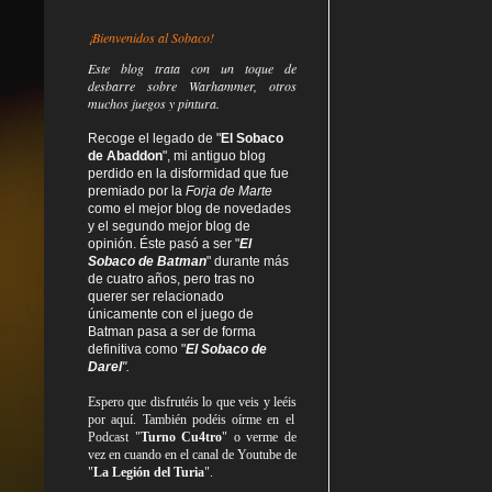
¡Bienvenidos al Sobaco!
Este blog trata
con un toque de
desbarre
sobre Warhammer, otros
muchos juegos y pintura.
Recoge el legado de "
El Sobaco
de Abaddon
", mi antiguo blog
perdido en la disformidad
que fue
premiado por la
Forja de Marte
como el mejor blog de novedades
y el segundo mejor blog de
opinión. Éste pasó a ser "
El
Sobaco de Batman
" durante más
de cuatro años, pero tras no
querer ser relacionado
únicamente con el juego de
Batman pasa a ser de forma
definitiva como
"
El Sobaco de
Darel
".
Espero que disfrutéis lo que
veis
y
leéis
por aquí. También podéis oírme en el
Podcast "
Turno Cu4tro
" o verme de
vez en cuando en el canal de Youtube de
"
La Legión del Turia
".