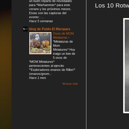
un buen reparto de novedades
Los 10 Rotw
para *Warhammer* para este
verano y los próximos meses.
Estas son las capturas del
evento : ...
Hace 5 semanas
blog de Pablo El Marques
Osos de MOM
Miniaturas
-
*Miniaturas de
Mom
Miniatures* Hoy
traigo un lote de
5 osos de
*MOM Miniatures*
pertenecientes al ejercito
*'Exploradores enanos de Rillon'*
(enanos/gnom...
Hace 1 mes
Mostrar todo