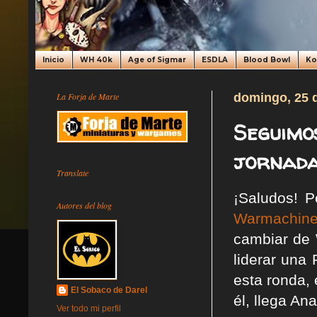
Inicio
WH 40k
Age of Sigmar
ESDLA
Blood Bowl
K
La Forja de Marte
domingo, 25 
Seguimo
jornada
Translate
¡Saludos! P
Autores del blog
Warmachine
cambiar de 
liderar una 
esta ronda, 
El Sobaco de Darel
él, llega A
Ver todo mi perfil