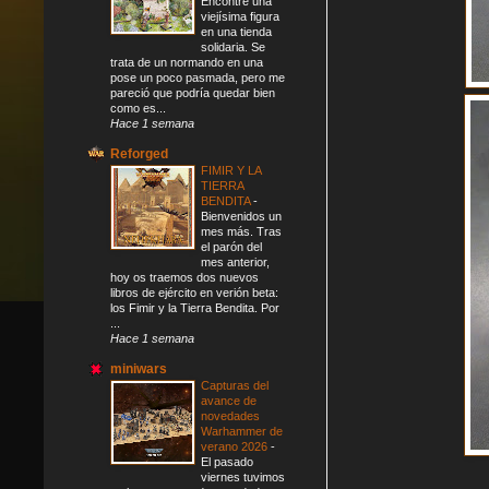
Encontré una
viejísima figura
en una tienda
solidaria. Se
trata de un normando en una
pose un poco pasmada, pero me
pareció que podría quedar bien
como es...
Hace 1 semana
Reforged
FIMIR Y LA
TIERRA
BENDITA
-
Bienvenidos un
mes más. Tras
el parón del
mes anterior,
hoy os traemos dos nuevos
libros de ejército en verión beta:
los Fimir y la Tierra Bendita. Por
...
Hace 1 semana
miniwars
Capturas del
avance de
novedades
Warhammer de
verano 2026
-
El pasado
viernes tuvimos