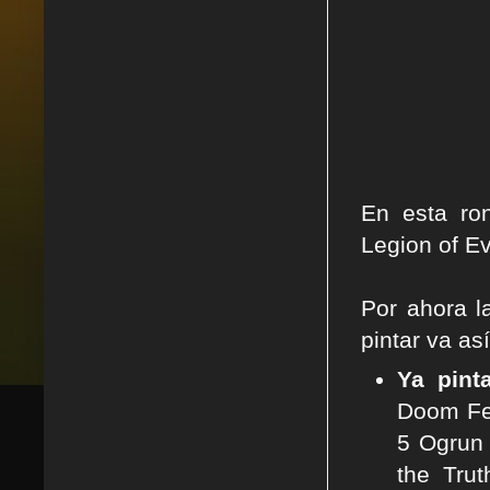
En esta ro
Legion of Ev
Por ahora l
pintar va así
Ya pint
Doom Fea
5 Ogrun
the Tru