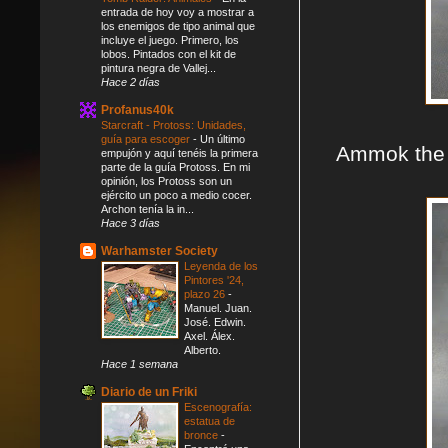
entrada de hoy voy a mostrar a
los enemigos de tipo animal que
incluye el juego. Primero, los
lobos. Pintados con el kit de
pintura negra de Vallej...
Hace 2 días
Profanus40k
Starcraft - Protoss: Unidades,
guía para escoger
-
Un último
Ammok the T
empujón y aquí tenéis la primera
parte de la guía Protoss. En mi
opinión, los Protoss son un
ejército un poco a medio cocer.
Archon tenía la in...
Hace 3 días
Warhamster Society
Leyenda de los
Pintores '24,
plazo 26
-
Manuel. Juan.
José. Edwin.
Axel. Álex.
Alberto.
Hace 1 semana
Diario de un Friki
Escenografía:
estatua de
bronce
-