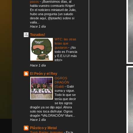
pasos
-
¡Buenísimos días, al
habla vuestro comisario Kriger!
En el noticiero miniaturil de Julio,
hubo una pregunta (un saludo
desde aquí, @jotaefe) sobre si
valía...
Hace 1 día
Tozudos!
WTC: las otras
listas que
gustaron
-
¡No
todo es Francia
y E.E.U.U! más
info!»
Hace 1 día
El Peón y el Rey
OGROS
DRAGÓN
(Gabi)
-
Gabi
suma y sigue.
Todo lo que se
tenía que decir
se los ogros
dragón ya se dijo aquí. Ahora
solo nos toca disfrutar. Ogros
dragón *VALORACIÓN* Mant...
Hace 1 día
Plástico y Metal
Tomb Raider: Animales
-
En la