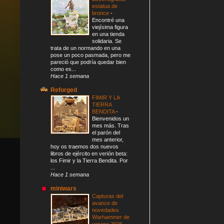
estatua de
bronce
-
Encontré una
viejísima figura
en una tienda
solidaria. Se
trata de un normando en una
pose un poco pasmada, pero me
pareció que podría quedar bien
como es...
Hace 1 semana
Reforged
FIMIR Y LA
TIERRA
BENDITA
-
Bienvenidos un
mes más. Tras
el parón del
mes anterior,
hoy os traemos dos nuevos
libros de ejército en verión beta:
los Fimir y la Tierra Bendita. Por
...
Hace 1 semana
miniwars
Capturas del
avance de
novedades
Warhammer de
verano 2026
-