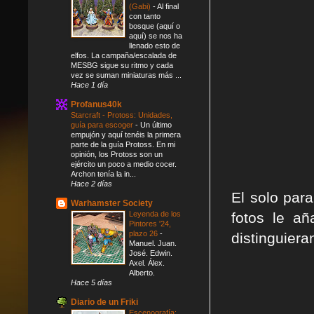
(Gabi)
-
Al final
con tanto
bosque (aquí o
aquí) se nos ha
llenado esto de
elfos. La campaña/escalada de
MESBG sigue su ritmo y cada
vez se suman miniaturas más ...
Hace 1 día
Profanus40k
Starcraft - Protoss: Unidades,
guía para escoger
-
Un último
empujón y aquí tenéis la primera
parte de la guía Protoss. En mi
opinión, los Protoss son un
ejército un poco a medio cocer.
Archon tenía la in...
Hace 2 días
El solo par
Warhamster Society
Leyenda de los
fotos le añ
Pintores '24,
plazo 26
-
distinguiera
Manuel. Juan.
José. Edwin.
Axel. Álex.
Alberto.
Hace 5 días
Diario de un Friki
Escenografía: