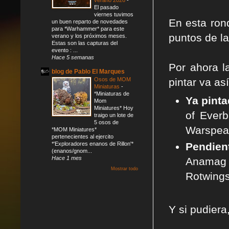
El pasado
viernes tuvimos
En esta ron
un buen reparto de novedades
para *Warhammer* para este
puntos de la
verano y los próximos meses.
Estas son las capturas del
evento : ...
Hace 5 semanas
Por ahora l
blog de Pablo El Marques
Osos de MOM
pintar va así
Miniaturas
-
*Miniaturas de
Ya pint
Mom
Miniatures* Hoy
of Everb
traigo un lote de
5 osos de
Warspear
*MOM Miniatures*
pertenecientes al ejercito
*'Exploradores enanos de Rillon'*
Pendien
(enanos/gnom...
Hace 1 mes
Anamag 
Mostrar todo
Rotwings
Y si pudiera