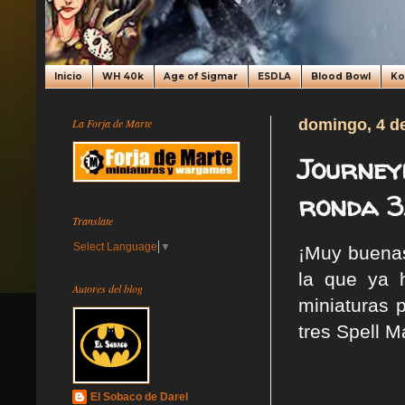
Inicio
WH 40k
Age of Sigmar
ESDLA
Blood Bowl
K
La Forja de Marte
domingo, 4 d
Journey
ronda 3
Translate
Select Language
▼
¡Muy buenas
la que ya 
Autores del blog
miniaturas 
tres Spell M
El Sobaco de Darel