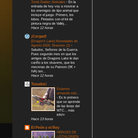
Tomb Raider: Animales
-
En la
entrada de hoy voy a mostrar a
los enemigos de tipo animal que
incluye el juego. Primero, los
lobos. Pintados con el kit de
pintura negra de Vallej...
Hace 12 horas
¡Cargad!
[Dragon’s Lake] Novedades de
Agosto 2026: Skavens (2)
-
Saludos, Señores de la Guerra.
Pues segundo mes en que los
amigos de Dragons Lake le dan
cariño a los skavens, que los
mecenas de su Patreon (9€ +
IVA) ten...
Hace 12 horas
Tozudos!
Estamos
armando mal...
-
Es lo primero
que se aprende
de las listas del
WTC... más
info!»
Hace 13 horas
El Peón y el Rey
HÉROES DE
LOTHLORIEN