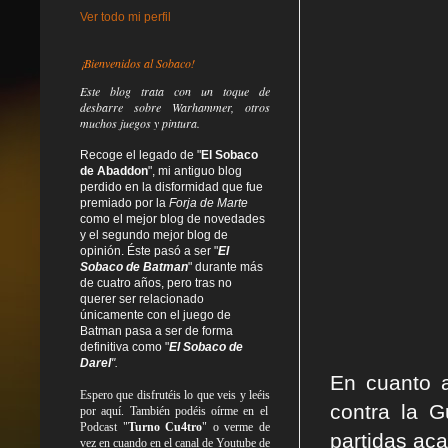
Ver todo mi perfil
¡Bienvenidos al Sobaco!
Este blog trata
con un toque de
desbarre
sobre Warhammer, otros
muchos juegos y pintura.
Recoge el legado de "
El Sobaco
de Abaddon
", mi antiguo blog
perdido en la disformidad
que fue
premiado por la
Forja de Marte
como el mejor blog de novedades
y el segundo mejor blog de
opinión. Éste pasó a ser "
El
Sobaco de Batman
" durante más
de cuatro años, pero tras no
querer ser relacionado
únicamente con el juego de
Batman pasa a ser de forma
definitiva como
"
El Sobaco de
Darel
".
En cuanto a
Espero que disfrutéis lo que
veis
y
leéis
contra la G
por aquí. También podéis oírme en el
Podcast "
Turno Cu4tro
" o verme de
partidas ac
vez en cuando en el canal de Youtube de