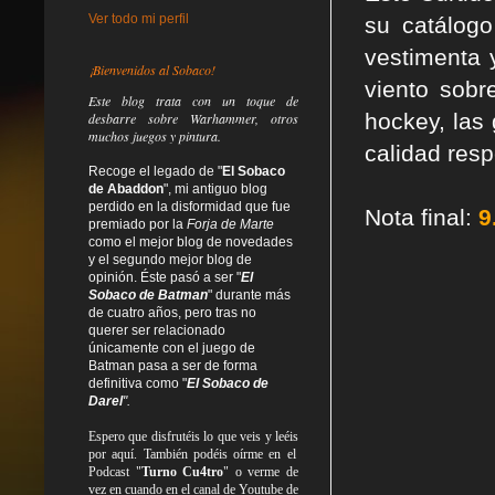
Ver todo mi perfil
su catálogo
vestimenta 
¡Bienvenidos al Sobaco!
viento sobr
Este blog trata
con un toque de
hockey, las 
desbarre
sobre Warhammer, otros
muchos juegos y pintura.
calidad resp
Recoge el legado de "
El Sobaco
de Abaddon
", mi antiguo blog
perdido en la disformidad
que fue
Nota final:
9
premiado por la
Forja de Marte
como el mejor blog de novedades
y el segundo mejor blog de
opinión. Éste pasó a ser "
El
Sobaco de Batman
" durante más
de cuatro años, pero tras no
querer ser relacionado
únicamente con el juego de
Batman pasa a ser de forma
definitiva como
"
El Sobaco de
Darel
".
Espero que disfrutéis lo que
veis
y
leéis
por aquí. También podéis oírme en el
Podcast "
Turno Cu4tro
" o verme de
vez en cuando en el canal de Youtube de