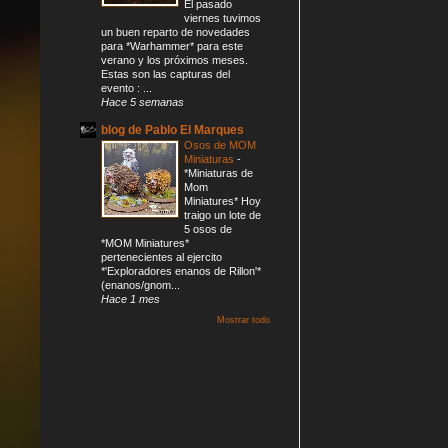
El pasado
viernes tuvimos
un buen reparto de novedades
para *Warhammer* para este
verano y los próximos meses.
Estas son las capturas del
evento : ...
Hace 5 semanas
blog de Pablo El Marques
Osos de MOM
Miniaturas
-
*Miniaturas de
Mom
Miniatures* Hoy
traigo un lote de
5 osos de
*MOM Miniatures*
pertenecientes al ejercito
*'Exploradores enanos de Rillon'*
(enanos/gnom...
Hace 1 mes
Mostrar todo