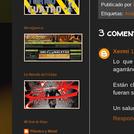
Publicado por
Etiquetas:
Anál
HeroQuest.es
3 comen
Xermi
1
Lo que
agarrán
La Patrulla del Cíclope
Están c
fueran 
Un salu
Respon
Mi lista de blogs
Plástico y Metal