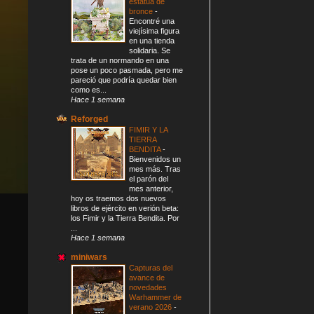
estatua de
bronce
-
Encontré una
viejísima figura
en una tienda
solidaria. Se
trata de un normando en una
pose un poco pasmada, pero me
pareció que podría quedar bien
como es...
Hace 1 semana
Reforged
FIMIR Y LA
TIERRA
BENDITA
-
Bienvenidos un
mes más. Tras
el parón del
mes anterior,
hoy os traemos dos nuevos
libros de ejército en verión beta:
los Fimir y la Tierra Bendita. Por
...
Hace 1 semana
miniwars
Capturas del
avance de
novedades
Warhammer de
verano 2026
-