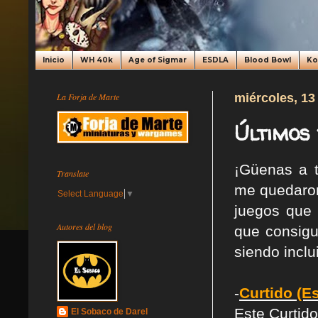
Inicio
WH 40k
Age of Sigmar
ESDLA
Blood Bowl
K
La Forja de Marte
miércoles, 13
Últimos
¡Güenas a 
Translate
me quedaron
Select Language
▼
juegos que 
Autores del blog
que consigu
siendo incl
-
Curtido (E
Este Curtido
El Sobaco de Darel