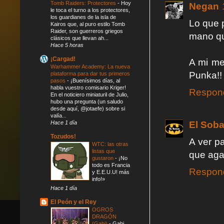
Tomb Raiders: Protectores
-
Hoy
Negan
le toca el turno a los protectores,
los guardianes de la isla de
Lo que 
Kairos que, al puro estilo Tomb
Raider, son guerreros griegos
mano que
clásicos que llevan ah...
Hace 5 horas
¡Cargad!
A mi me
Warhammer Academy: La nueva
Punka!!
plataforma para dar tus primeros
pasos
-
¡Buenísimos días, al
habla vuestro comisario Kriger!
Respon
En el noticiero miniaturil de Julio,
hubo una pregunta (un saludo
desde aquí, @jotaefe) sobre si
valía...
El Soba
Hace 1 día
Tozudos!
A ver p
WTC: las otras
listas que
que aga
gustaron
-
¡No
todo es Francia
Respon
y E.E.U.U! más
info!»
Hace 1 día
El Peón y el Rey
OGROS
DRAGÓN
(Gabi)
-
Gabi