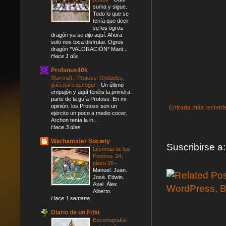
suma y sigue.
Todo lo que se
tenía que decir
se los ogros
dragón ya se dijo aquí. Ahora
solo nos toca disfrutar. Ogros
dragón *VALORACIÓN* Mant...
Hace 1 día
Profanus40k
Starcraft - Protoss: Unidades,
guía para escoger
-
Un último
empujón y aquí tenéis la primera
parte de la guía Protoss. En mi
opinión, los Protoss son un
Entrada más recient
ejército un poco a medio cocer.
Archon tenía la in...
Hace 3 días
Warhamster Society
Suscribirse a
Leyenda de los
Pintores '24,
plazo 26
-
Manuel. Juan.
José. Edwin.
Axel. Álex.
Alberto.
Hace 1 semana
Diario de un Friki
Escenografía: