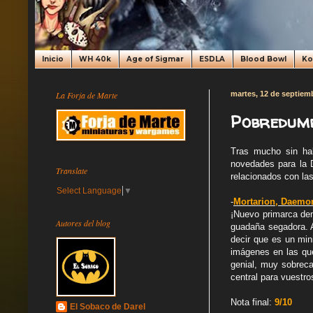
Inicio
WH 40k
Age of Sigmar
ESDLA
Blood Bowl
K
La Forja de Marte
martes, 12 de septiem
Pobredumb
Tras mucho sin ha
novedades para la D
Translate
relacionados con las
Select Language
▼
-
Mortarion, Daemon
¡Nuevo primarca dem
Autores del blog
guadaña segadora. A
decir que es un min
imágenes en las que
genial, muy sobreca
central para vuestro
Nota final:
9/10
El Sobaco de Darel