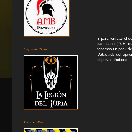
Y para rematar el c
castellano (25 €) c
Legion del Turia
tenemos un pack de 
Datacards del ejérc
objetivos tácticos.
Turno Cu4tro