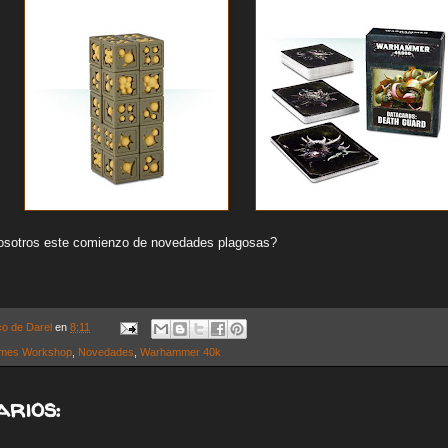
osotros este comienzo de novedades plagosas?
co de Darel
en
8:11
mes Workshop
,
Novedades
,
Warhammer 40k
arios: