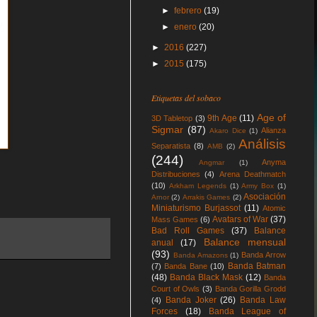
►
febrero
(19)
►
enero
(20)
►
2016
(227)
►
2015
(175)
Etiquetas del sobaco
Age of
9th Age
(11)
3D Tabletop
(3)
Sigmar
(87)
Alianza
Akaro Dice
(1)
Análisis
Separatista
(8)
AMB
(2)
(244)
Anyma
Angmar
(1)
Distribuciones
(4)
Arena Deathmatch
(10)
Arkham Legends
(1)
Army Box
(1)
Asociación
Arnor
(2)
Arrakis Games
(2)
Miniaturismo Burjassot
(11)
Atomic
Avatars of War
(37)
Mass Games
(6)
Bad Roll Games
(37)
Balance
Balance mensual
anual
(17)
(93)
Banda Arrow
Banda Amazons
(1)
Banda Batman
(7)
Banda Bane
(10)
(48)
Banda Black Mask
(12)
Banda
Court of Owls
(3)
Banda Gorilla Grodd
Banda Joker
(26)
Banda Law
(4)
Forces
(18)
Banda League of