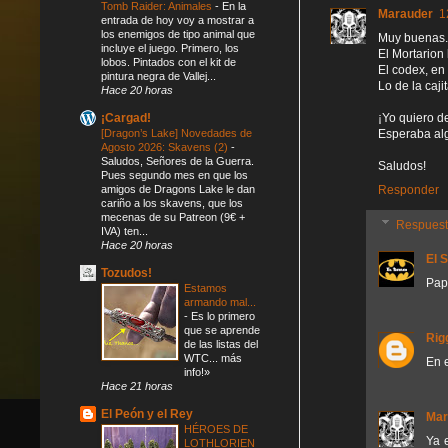
Tomb Raider: Animales
-
En la
Marauder
1
entrada de hoy voy a mostrar a
los enemigos de tipo animal que
Muy buenas.
incluye el juego. Primero, los
El Mortarion 
lobos. Pintados con el kit de
El codex, en 
pintura negra de Vallej...
Lo de la cajit
Hace 20 horas
¡Yo quiero d
¡Cargad!
Esperaba alg
[Dragon’s Lake] Novedades de
Agosto 2026: Skavens (2)
-
Saludos, Señores de la Guerra.
Saludos!
Pues segundo mes en que los
Responder
amigos de Dragons Lake le dan
cariño a los skavens, que los
mecenas de su Patreon (9€ +
Respues
IVA) ten...
Hace 20 horas
El 
Tozudos!
Pap
Estamos
armando mal...
-
Es lo primero
que se aprende
Rig
de las listas del
WTC... más
En e
info!»
Hace 21 horas
El Peón y el Rey
Mar
HÉROES DE
Ya 
LOTHLORIEN