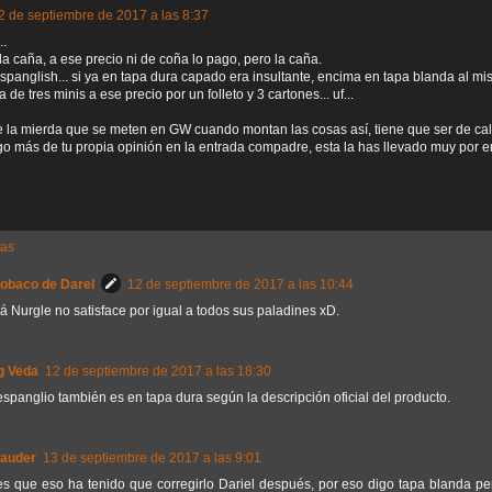
2 de septiembre de 2017 a las 8:37
..
la caña, a ese precio ni de coña lo pago, pero la caña.
spanglish... si ya en tapa dura capado era insultante, encima en tapa blanda al mism
a de tres minis a ese precio por un folleto y 3 cartones... uf...
e la mierda que se meten en GW cuando montan las cosas así, tiene que ser de cal
o más de tu propia opinión en la entrada compadre, esta la has llevado muy por 
tas
Sobaco de Darel
12 de septiembre de 2017 a las 10:44
á Nurgle no satisface por igual a todos sus paladines xD.
g Veda
12 de septiembre de 2017 a las 18:30
spanglio también es en tapa dura según la descripción oficial del producto.
auder
13 de septiembre de 2017 a las 9:01
es que eso ha tenido que corregirlo Dariel después, por eso digo tapa blanda per