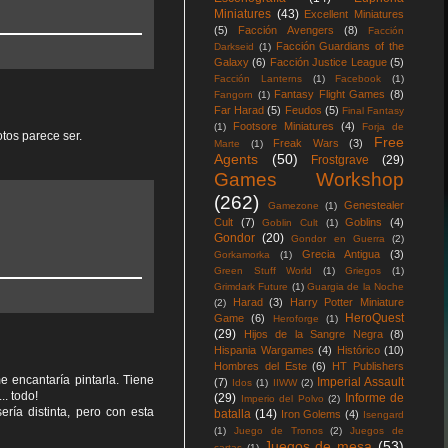
Miniatures
(43)
Excellent Miniatures
(5)
Facción Avengers
(8)
Facción
Facción Guardians of the
Darkseid
(1)
Galaxy
(6)
Facción Justice League
(5)
Facción Lanterns
(1)
Facebook
(1)
Fantasy Flight Games
(8)
Fangorn
(1)
Far Harad
(5)
Feudos
(5)
Final Fantasy
Footsore Miniatures
(4)
(1)
Forja de
otos parece ser.
Free
Freak Wars
(3)
Marte
(1)
Agents
(50)
Frostgrave
(29)
Games Workshop
(262)
Genestealer
Gamezone
(1)
Cult
(7)
Goblins
(4)
Goblin Cult
(1)
Gondor
(20)
Gondor en Guerra
(2)
Grecia Antigua
(3)
Gorkamorka
(1)
Green Stuff World
(1)
Griegos
(1)
Grimdark Future
(1)
Guargia de la Noche
Harad
(3)
Harry Potter Miniature
(2)
HeroQuest
Game
(6)
Heroforge
(1)
(29)
Hijos de la Sangre Negra
(8)
Hispania Wargames
(4)
Histórico
(10)
Hombres del Este
(6)
HT Publishers
 encantaría pintarla. Tiene
Imperial Assault
(7)
Idos
(1)
IIWW
(2)
. todo!
(29)
Informe de
Imperio del Polvo
(2)
ería distinta, pero con esta
batalla
(14)
Iron Golems
(4)
Isengard
(1)
Juego de Tronos
(2)
Juegos de
Juegos de mesa
(53)
cartas
(1)