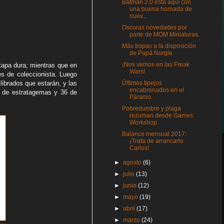
Batman 2.0 está aquí con
una buena hornada de
nuev...
Oscuras novedades por
parte de MOM Miniaturas.
Más tropas a la disposición
de Papá Nurgle.
¡Nos vemos en las Freak
 tapa dura; mientras que en
Wars!
es de coleccionista. Luego
Últimos tipejos
ibrados que estarán, y las
encabronados en el
14 de estratagemas y 36 de
Páramo.
Pobredumbre y plaga
rezuman desde Games
Workshop.
Balance mensual 2017:
¡Trata de arrancarlo
Carlos!
►
agosto
(6)
►
julio
(13)
►
junio
(12)
►
mayo
(19)
►
abril
(17)
►
marzo
(24)