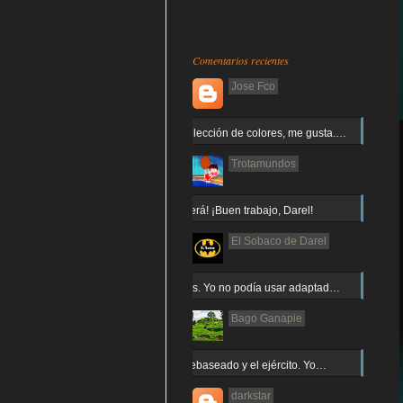
Comentarios recientes
Jose Fco
Muy buena elección de colores, me gusta.…
Trotamundos
¡Arnor no caerá! ¡Buen trabajo, Darel!
El Sobaco de Darel
Jajaja gracias. Yo no podía usar adaptad…
Bago Ganapie
Increíble el rebaseado y el ejército. Yo…
darkstar