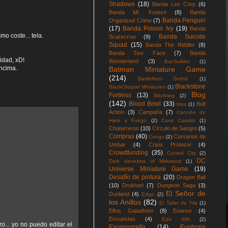
Shadows
(18)
Banda Lex Corp
(6)
Banda Mr. Freeze
(8)
Banda
Banda Penguin
Organized Crime
(7)
(17)
Banda Poison Ivy
(19)
Banda
o coste... tela.
Banda Suicide
Scarecrow
(9)
Squad
(15)
Banda The Riddler
(8)
Banda Two Face
(7)
Banda
idad, xD!
Wonderland
(3)
Bat-builder
(1)
encima.
Batman Miniature Game
(214)
Battlefleet Gothic
(1)
Blackstone
BlackChaptel Miniatures
(1)
Blog
Fortress
(13)
Blitzkrieg
(2)
(142)
Blood Bowl
(33)
Bolt
blos
(1)
Action
(3)
Campaña
(7)
Canción de
Hielo y Fuego
(2)
Casa Cawdor
(1)
Chatarreros
(10)
Círculo de Sangre
(5)
Compras
(40)
Corsarios de
Congo
(2)
Umbar
(4)
Crisis Protocol
(4)
Crowdfunding
(35)
Cursed City
(2)
DC
Dark denezins of Mirkwood
(1)
Universe Miniature Game
(19)
Desafío de pintura
(20)
Dragon Ball
(10)
Drukhari
(7)
Dungeon Saga
(3)
El Señor de
Dunland
(4)
Edge
(2)
los Anillos
(82)
El Taller de Yila
(1)
Elfos Galadhrim
(8)
Enanos
(4)
Encuestas
(4)
Epic 40k
(2)
o... yo no puedo editar el
Escenografía
(14)
Euphoria