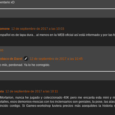
entario xD
Domene
12 de septiembre de 2017 a las 10:03
spañol es de tapa dura... al menos en la WEB oficial así está informado y por las f
tas
Sobaco de Darel
12 de septiembre de 2017 a las 10:45
o mío, perdonad. Ya lo he corregido.
ata
12 de septiembre de 2017 a las 10:11
Mortarion, nunca he jugado y coleccionado 40K pero me encanta esta mini y me
talles, esos demonios-moscas con los inciensarios son geniales, la pose, las alas..
incido contigo. Si Games-workshop tuviera precios más asequibles la historia s