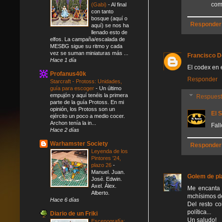
com
(Gabi)
-
Al final
con tanto
bosque (aquí o
Responder
aquí) se nos ha
llenado esto de
elfos. La campaña/escalada de
MESBG sigue su ritmo y cada
vez se suman miniaturas más ...
Francisco 
Hace 1 día
El codex en e
Profanus40k
Responder
Starcraft - Protoss: Unidades,
guía para escoger
-
Un último
empujón y aquí tenéis la primera
Respues
parte de la guía Protoss. En mi
opinión, los Protoss son un
El 
ejército un poco a medio cocer.
Archon tenía la in...
Fall
Hace 2 días
Warhamster Society
Responder
Leyenda de los
Pintores '24,
plazo 26
-
Manuel. Juan.
Golem de pl
José. Edwin.
Axel. Álex.
Me encanta 
Alberto.
mchísimos de
Hace 6 días
Del resto co
política...
Diario de un Friki
Un saludo!
Escenografía: