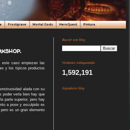
a
Frostgrave
Mortal Gods
HeroQuest
Pintura
Buscar este blog
kshop.
Visitantes sobaqueando
 este caso empiezan las
x y los típicos productos
1,592,191
Seguidores blog
onstruosidad alada con su
s poder verla bien hay que
a parte superior, pero hay
anto a pose y esculpido es
, pero es un gran elemento