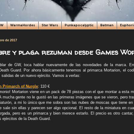
oW
WarmaHordes
Star Wars
Punkapocalyptic
Batman
Euphori
bre de 2017
re y plaga rezuman desde Games Wor
blar de GW, toca hablar nuevamente de las novedades de la marca. En
eath Guard. Por ahora básicamente tenemos al primarca Mortarion, el code
 salidas de un nuevo ejército. Vamos a verlas:
 Primarch of Nurgle
: 110 €
onio! Mortarion viene en un pack de 78 piezas con el que montar a esta m
 mucha gente no le gustó en las primeras imágenes que se vieron, pero tra
iaturón, a mi lo único que me sobra son las nubes de moscas que tiene en l
 sale sin ellas y parecen ser algo opcional. El resto de la miniatura en cu
rgada, pero es un primarca y bien merece estarlo. El precio es otro cantar
s ejércitos de la Death Guard.