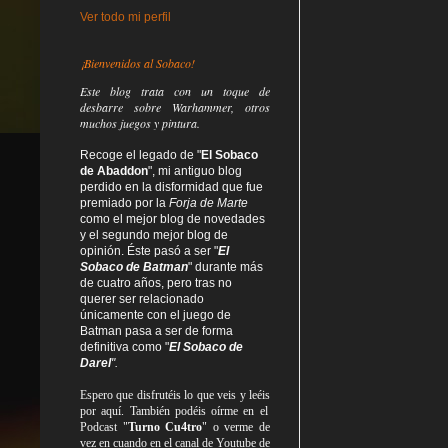
Ver todo mi perfil
¡Bienvenidos al Sobaco!
Este blog trata
con un toque de
desbarre
sobre Warhammer, otros
muchos juegos y pintura.
Recoge el legado de "
El Sobaco
de Abaddon
", mi antiguo blog
perdido en la disformidad
que fue
premiado por la
Forja de Marte
como el mejor blog de novedades
y el segundo mejor blog de
opinión. Éste pasó a ser "
El
Sobaco de Batman
" durante más
de cuatro años, pero tras no
querer ser relacionado
únicamente con el juego de
Batman pasa a ser de forma
definitiva como
"
El Sobaco de
Darel
".
Espero que disfrutéis lo que
veis
y
leéis
por aquí. También podéis oírme en el
Podcast "
Turno Cu4tro
" o verme de
vez en cuando en el canal de Youtube de