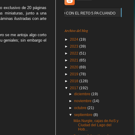
eto exclusivo de 20 páginas
s miniaturas, junto a una
Y QUE PASO CON EL RETO 5 PA CUANDO
láminas ilustradas con arte
Archivo del blog
ero se me antoja algo corto
►
2024
(19)
su geniales; sin embargo el
►
2023
(39)
►
2022
(51)
►
2021
(65)
►
2020
(69)
►
2019
(78)
►
2018
(128)
▼
2017
(192)
►
diciembre
(19)
►
noviembre
(14)
►
octubre
(21)
▼
septiembre
(8)
Más Nurgle, cajas de AoS y
Ciudad del Lago del
Hob...