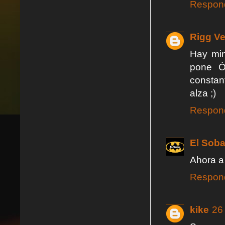
Respon
Rigg V
Hay min
pone Ó
constan
alza ;)
Respon
El Soba
Ahora a
Respon
kike
26