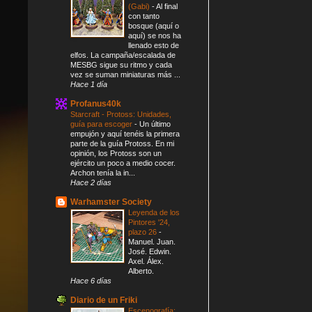
(Gabi)
-
Al final
con tanto
bosque (aquí o
aquí) se nos ha
llenado esto de
elfos. La campaña/escalada de
MESBG sigue su ritmo y cada
vez se suman miniaturas más ...
Hace 1 día
Profanus40k
Starcraft - Protoss: Unidades,
guía para escoger
-
Un último
empujón y aquí tenéis la primera
parte de la guía Protoss. En mi
opinión, los Protoss son un
ejército un poco a medio cocer.
Archon tenía la in...
Hace 2 días
Warhamster Society
Leyenda de los
Pintores '24,
plazo 26
-
Manuel. Juan.
José. Edwin.
Axel. Álex.
Alberto.
Hace 6 días
Diario de un Friki
Escenografía: