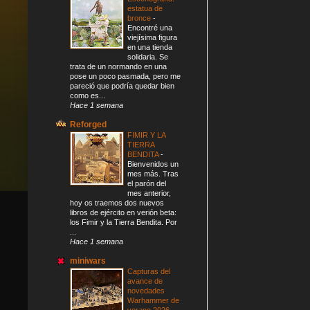
estatua de
bronce
-
Encontré una
viejísima figura
en una tienda
solidaria. Se
trata de un normando en una
pose un poco pasmada, pero me
pareció que podría quedar bien
como es...
Hace 1 semana
Reforged
FIMIR Y LA
TIERRA
BENDITA
-
Bienvenidos un
mes más. Tras
el parón del
mes anterior,
hoy os traemos dos nuevos
libros de ejército en verión beta:
los Fimir y la Tierra Bendita. Por
...
Hace 1 semana
miniwars
Capturas del
avance de
novedades
Warhammer de
verano 2026
-