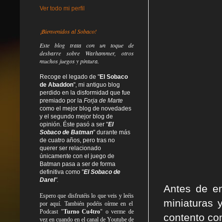
Ver todo mi perfil
¡Bienvenidos al Sobaco!
Este blog trata
con un toque de
desbarre
sobre Warhammer, otros
muchos juegos y pintura.
Recoge el legado de "
El Sobaco
de Abaddon
", mi antiguo blog
perdido en la disformidad
que fue
premiado por la
Forja de Marte
como el mejor blog de novedades
y el segundo mejor blog de
opinión. Éste pasó a ser "
El
Sobaco de Batman
" durante más
de cuatro años, pero tras no
querer ser relacionado
únicamente con el juego de
Batman pasa a ser de forma
definitiva como
"
El Sobaco de
Darel
".
Antes de em
Espero que disfrutéis lo que
veis
y
leéis
miniaturas 
por aquí. También podéis oírme en el
Podcast "
Turno Cu4tro
" o verme de
contento con
vez en cuando en el canal de Youtube de