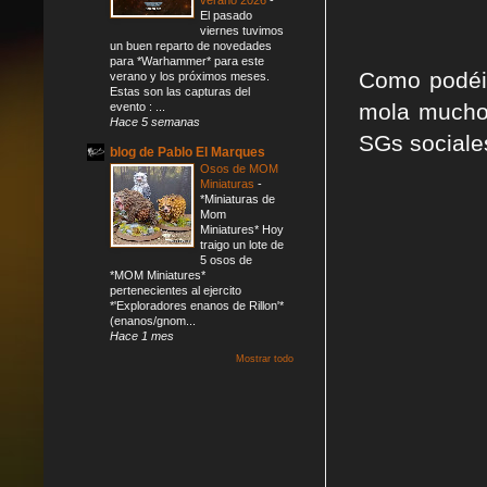
El pasado
viernes tuvimos
un buen reparto de novedades
para *Warhammer* para este
Como podéis
verano y los próximos meses.
Estas son las capturas del
mola mucho
evento : ...
Hace 5 semanas
SGs sociale
blog de Pablo El Marques
Osos de MOM
Miniaturas
-
*Miniaturas de
Mom
Miniatures* Hoy
traigo un lote de
5 osos de
*MOM Miniatures*
pertenecientes al ejercito
*'Exploradores enanos de Rillon'*
(enanos/gnom...
Hace 1 mes
Mostrar todo