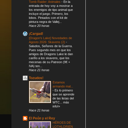
Tomb Raider: Animales
-
En la
entrada de hoy voy a mostrar a
los enemigos de tipo animal que
incluye el juego. Primero, los
lobos. Pintados con el kit de
pintura negra de Vallej...
Hace 20 horas
¡Cargad!
[Dragon’s Lake] Novedades de
Agosto 2026: Skavens (2)
-
Saludos, Señores de la Guerra.
Pues segundo mes en que los
amigos de Dragons Lake le dan
cariño a los skavens, que los
mecenas de su Patreon (9€ +
IVA) ten...
Hace 21 horas
Tozudos!
Estamos
armando mal...
-
Es lo primero
que se aprende
de las listas del
WTC... más
info!»
Hace 21 horas
El Peón y el Rey
HÉROES DE
LOTHLORIEN