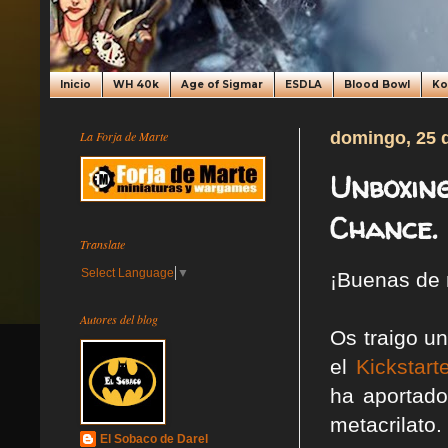
Inicio
WH 40k
Age of Sigmar
ESDLA
Blood Bowl
K
La Forja de Marte
domingo, 25 d
Unboxing
Chance.
Translate
Select Language
▼
¡Buenas de 
Autores del blog
Os traigo u
el
Kickstar
ha aportado
metacrilato.
El Sobaco de Darel