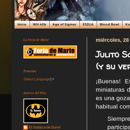
Inicio
WH 40k
Age of Sigmar
ESDLA
Blood Bowl
K
La Forja de Marte
miércoles, 28
Julito 
(y su ve
Translate
Select Language
▼
¡Buenas! 
miniaturas 
Autores del blog
es una gozad
habitual co
Siempr
partici
El Sobaco de Darel