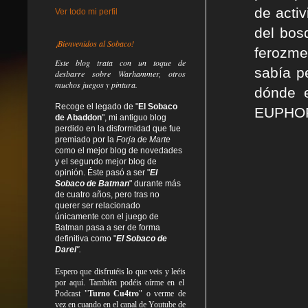
de acti
Ver todo mi perfil
del bos
¡Bienvenidos al Sobaco!
ferozme
Este blog trata
con un toque de
sabía p
desbarre
sobre Warhammer, otros
muchos juegos y pintura.
dónde e
Recoge el legado de "
El Sobaco
EUPHORI
de Abaddon
", mi antiguo blog
perdido en la disformidad
que fue
premiado por la
Forja de Marte
como el mejor blog de novedades
y el segundo mejor blog de
opinión. Éste pasó a ser "
El
Sobaco de Batman
" durante más
de cuatro años, pero tras no
querer ser relacionado
únicamente con el juego de
Batman pasa a ser de forma
definitiva como
"
El Sobaco de
Darel
".
Espero que disfrutéis lo que
veis
y
leéis
por aquí. También podéis oírme en el
Podcast "
Turno Cu4tro
" o verme de
vez en cuando en el canal de Youtube de