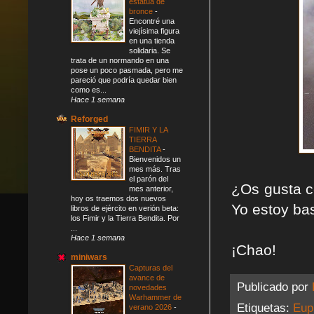
estatua de
bronce
-
Encontré una
viejísima figura
en una tienda
solidaria. Se
trata de un normando en una
pose un poco pasmada, pero me
pareció que podría quedar bien
como es...
Hace 1 semana
Reforged
FIMIR Y LA
TIERRA
BENDITA
-
Bienvenidos un
mes más. Tras
el parón del
¿Os gusta 
mes anterior,
hoy os traemos dos nuevos
Yo estoy bas
libros de ejército en verión beta:
los Fimir y la Tierra Bendita. Por
...
Hace 1 semana
¡Chao!
miniwars
Capturas del
avance de
Publicado por
novedades
Warhammer de
Etiquetas:
Eup
verano 2026
-