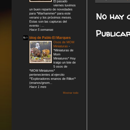
El pasado
viernes tuvimos
un buen reparto de novedades
No hay 
para *Warhammer* para este
verano y los próximos meses.
Estas son las capturas del
evento : ...
Publica
Hace 5 semanas
blog de Pablo El Marques
Osos de MOM
Miniaturas
-
*Miniaturas de
Mom
Miniatures* Hoy
traigo un lote de
5 osos de
*MOM Miniatures*
pertenecientes al ejercito
*'Exploradores enanos de Rillon'*
(enanos/gnom...
Hace 1 mes
Mostrar todo