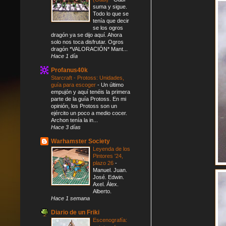
suma y sigue.
Todo lo que se
tenía que decir
se los ogros
dragón ya se dijo aquí. Ahora
solo nos toca disfrutar. Ogros
dragón *VALORACIÓN* Mant...
Hace 1 día
Profanus40k
Starcraft - Protoss: Unidades,
guía para escoger
-
Un último
empujón y aquí tenéis la primera
parte de la guía Protoss. En mi
opinión, los Protoss son un
ejército un poco a medio cocer.
Archon tenía la in...
Hace 3 días
Warhamster Society
Leyenda de los
Pintores '24,
plazo 26
-
Manuel. Juan.
José. Edwin.
Axel. Álex.
Alberto.
Hace 1 semana
Diario de un Friki
Escenografía: