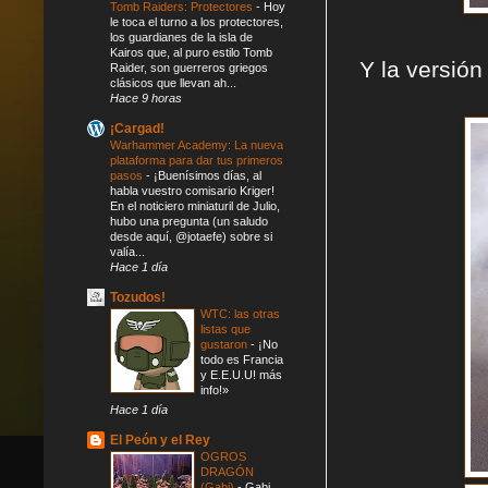
Tomb Raiders: Protectores
-
Hoy
le toca el turno a los protectores,
los guardianes de la isla de
Kairos que, al puro estilo Tomb
Y la versión
Raider, son guerreros griegos
clásicos que llevan ah...
Hace 9 horas
¡Cargad!
Warhammer Academy: La nueva
plataforma para dar tus primeros
pasos
-
¡Buenísimos días, al
habla vuestro comisario Kriger!
En el noticiero miniaturil de Julio,
hubo una pregunta (un saludo
desde aquí, @jotaefe) sobre si
valía...
Hace 1 día
Tozudos!
WTC: las otras
listas que
gustaron
-
¡No
todo es Francia
y E.E.U.U! más
info!»
Hace 1 día
El Peón y el Rey
OGROS
DRAGÓN
(Gabi)
-
Gabi