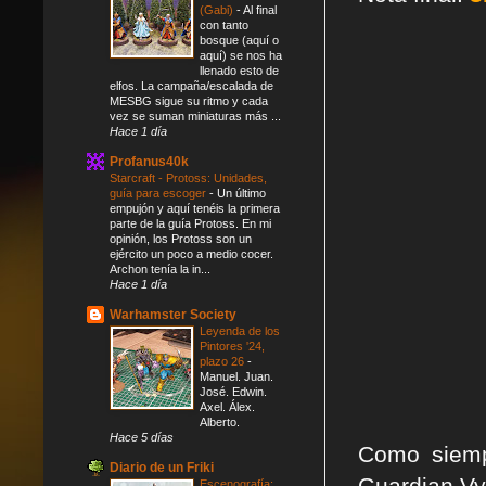
(Gabi)
-
Al final
con tanto
bosque (aquí o
aquí) se nos ha
llenado esto de
elfos. La campaña/escalada de
MESBG sigue su ritmo y cada
vez se suman miniaturas más ...
Hace 1 día
Profanus40k
Starcraft - Protoss: Unidades,
guía para escoger
-
Un último
empujón y aquí tenéis la primera
parte de la guía Protoss. En mi
opinión, los Protoss son un
ejército un poco a medio cocer.
Archon tenía la in...
Hace 1 día
Warhamster Society
Leyenda de los
Pintores '24,
plazo 26
-
Manuel. Juan.
José. Edwin.
Axel. Álex.
Alberto.
Hace 5 días
Como siemp
Diario de un Friki
Guardian Vy
Escenografía: