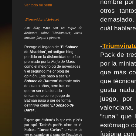
nombre por
Ver todo mi perfil
otros tant
demasiado. 
¡Bienvenidos al Sobaco!
cuál hablar
Este blog trata
con un toque de
desbarre
sobre Warhammer, otros
muchos juegos y pintura.
-
Triumvirat
Recoge el legado de "
El Sobaco
de Abaddon
", mi antiguo blog
Pack de tre
perdido en la disformidad
que fue
premiado por la
Forja de Marte
por la minia
como el mejor blog de novedades
que más con
y el segundo mejor blog de
opinión. Éste pasó a ser "
El
que técnica
Sobaco de Batman
" durante más
de cuatro años, pero tras no
gusta nada
querer ser relacionado
únicamente con el juego de
juego, por
Batman pasa a ser de forma
definitiva como
"
El Sobaco de
valenciana.
Darel
".
"runa" que 
Espero que disfrutéis lo que
veis
y
leéis
estómago co
por aquí. También podéis oírme en el
Podcast "
Turno Cu4tro
" o verme de
fusiona con
vez en cuando en el canal de Youtube de