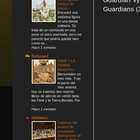
estatua de
Guardians (3
bronce
-
Encontré una
viejísima figura
en una tienda
solidaria. Se
trata de un normando en una
pose un poco pasmada, pero me
pareció que podría quedar bien
como es...
Hace 1 semana
Reforged
FIMIR Y LA
TIERRA
BENDITA
-
Bienvenidos un
mes más. Tras
el parón del
mes anterior,
hoy os traemos dos nuevos
libros de ejército en verión beta:
los Fimir y la Tierra Bendita. Por
...
Hace 1 semana
miniwars
Capturas del
avance de
novedades
Warhammer de
verano 2026
-