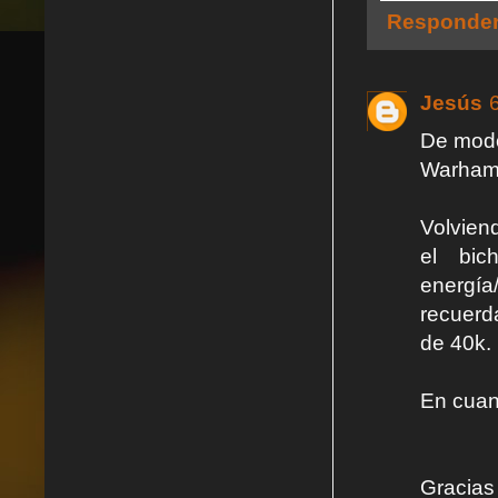
Responde
Jesús
De modo 
Warhamme
Volviend
el bic
energía
recuerd
de 40k.
En cuant
Gracias