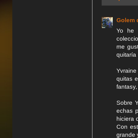
Golem d
Yo he 
colecci
me gust
quitaría
Yvraine
quitas 
fantasy,
Sobre Y
echas p
hiciera
Con est
grande y