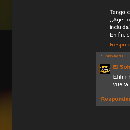
Tengo c
¿Age of
incluid
En fin, 
Respon
Respuestas
El So
Ehhh p
vuelta
Responde