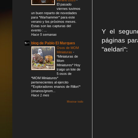
El pasado
viernes tuvimos
un buen reparto de novedades
para *Warhammer* para este
verano y los próximos meses.
Estas son las capturas del
Y el segun
evento : ...
Hace 5 semanas
páginas par
blog de Pablo El Marques
"aeldari":
Osos de MOM
Miniaturas
-
*Miniaturas de
Mom
Miniatures* Hoy
traigo un lote de
5 osos de
*MOM Miniatures*
pertenecientes al ejercito
*'Exploradores enanos de Rillon'*
(enanos/gnom...
Hace 1 mes
Mostrar todo