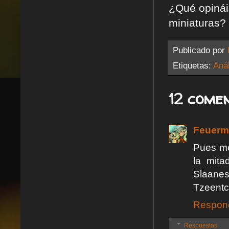
¿Qué opináis
miniaturas?
Publicado por
Etiquetas:
Anál
12 comen
Feuerm
Pues me
la mita
Slaanes
Tzeentc
Respon
Respuestas