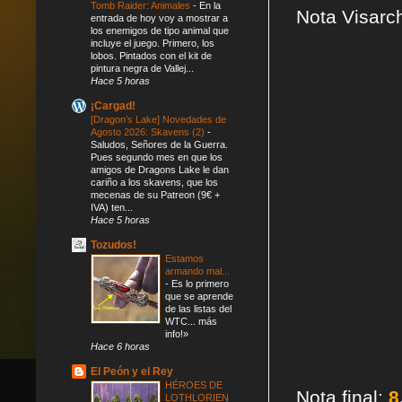
Tomb Raider: Animales
-
En la
Nota Visarc
entrada de hoy voy a mostrar a
los enemigos de tipo animal que
incluye el juego. Primero, los
lobos. Pintados con el kit de
pintura negra de Vallej...
Hace 5 horas
¡Cargad!
[Dragon’s Lake] Novedades de
Agosto 2026: Skavens (2)
-
Saludos, Señores de la Guerra.
Pues segundo mes en que los
amigos de Dragons Lake le dan
cariño a los skavens, que los
mecenas de su Patreon (9€ +
IVA) ten...
Hace 5 horas
Tozudos!
Estamos
armando mal...
-
Es lo primero
que se aprende
de las listas del
WTC... más
info!»
Hace 6 horas
El Peón y el Rey
HÉROES DE
Nota final:
8
LOTHLORIEN