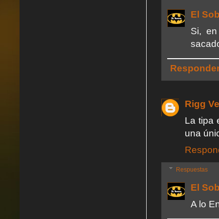
El So
Si, e
sacado
Responde
Rigg V
La tipa
una únic
Respon
Respuestas
El So
A lo E