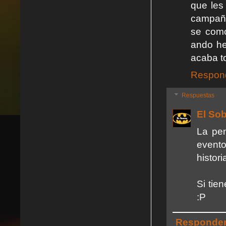
que les
campaña
se como
ando he
acaba t
Respon
Respuestas
El So
La pen
event
histor
Si tie
:P
Responde