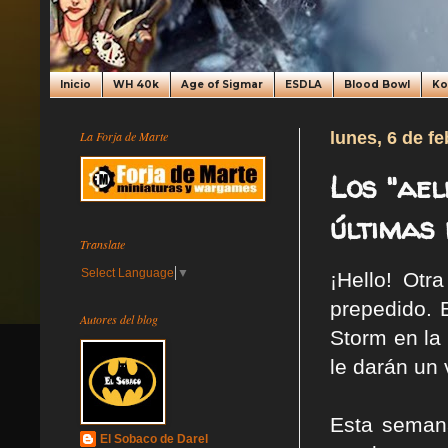
Inicio
WH 40k
Age of Sigmar
ESDLA
Blood Bowl
K
La Forja de Marte
lunes, 6 de f
Los "ae
últimas
Translate
Select Language
▼
¡Hello! Ot
prepedido. 
Autores del blog
Storm en la
le darán un
Esta semana
El Sobaco de Darel