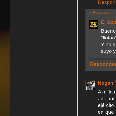
Respon
Respuestas
El So
Bueno,
"flota
Y no e
suyo y
Responde
Negan
A mi la
adelant
ejército
en que 