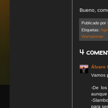
Bueno, como
Publicado por
Etiquetas:
Age
Warhammer
4 comen
Álvaro 
Vamos p
-De los
aunque 
-Slambo
para se