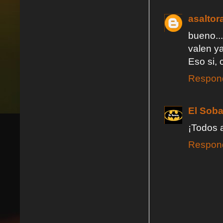
asaltor
bueno..
valen ya
Eso si,
Respon
El Soba
¡Todos 
Respon