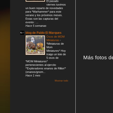
El pasado
viernes tuvimos
un buen reparto de novedades
para *Warhammer* para este
verano y los próximos meses.
Estas son las capturas del
evento : ...
Hace 5 semanas
blog de Pablo El Marques
Osos de MOM
Miniaturas
-
*Miniaturas de
Mom
Miniatures* Hoy
traigo un lote de
Más fotos de
5 osos de
*MOM Miniatures*
pertenecientes al ejercito
*'Exploradores enanos de Rillon'*
(enanos/gnom...
Hace 1 mes
Mostrar todo