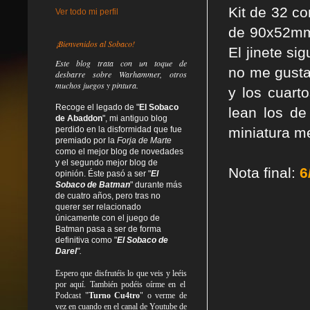
Kit de 32 c
Ver todo mi perfil
de 90x52mm.
¡Bienvenidos al Sobaco!
El jinete si
Este blog trata
con un toque de
no me gusta 
desbarre
sobre Warhammer, otros
muchos juegos y pintura.
y los cuart
Recoge el legado de "
El Sobaco
lean los de
de Abaddon
", mi antiguo blog
perdido en la disformidad
que fue
miniatura m
premiado por la
Forja de Marte
como el mejor blog de novedades
y el segundo mejor blog de
Nota final:
6
opinión. Éste pasó a ser "
El
Sobaco de Batman
" durante más
de cuatro años, pero tras no
querer ser relacionado
únicamente con el juego de
Batman pasa a ser de forma
definitiva como
"
El Sobaco de
Darel
".
Espero que disfrutéis lo que
veis
y
leéis
por aquí. También podéis oírme en el
Podcast "
Turno Cu4tro
" o verme de
vez en cuando en el canal de Youtube de