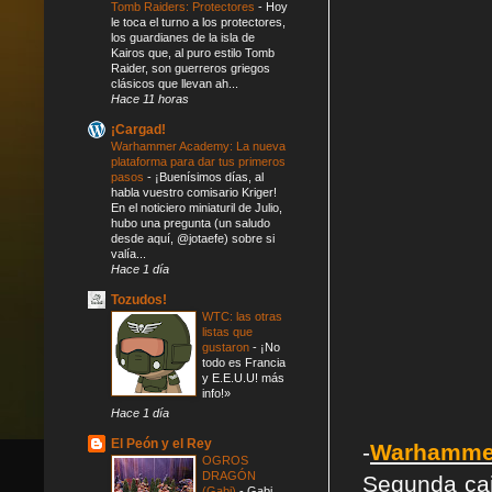
Tomb Raiders: Protectores
-
Hoy
le toca el turno a los protectores,
los guardianes de la isla de
Kairos que, al puro estilo Tomb
Raider, son guerreros griegos
clásicos que llevan ah...
Hace 11 horas
¡Cargad!
Warhammer Academy: La nueva
plataforma para dar tus primeros
pasos
-
¡Buenísimos días, al
habla vuestro comisario Kriger!
En el noticiero miniaturil de Julio,
hubo una pregunta (un saludo
desde aquí, @jotaefe) sobre si
valía...
Hace 1 día
Tozudos!
WTC: las otras
listas que
gustaron
-
¡No
todo es Francia
y E.E.U.U! más
info!»
Hace 1 día
El Peón y el Rey
-
Warhammer
OGROS
DRAGÓN
Segunda caj
(Gabi)
-
Gabi