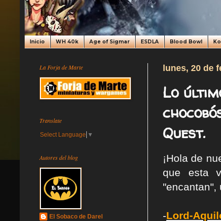
Inicio
WH 40k
Age of Sigmar
ESDLA
Blood Bowl
K
La Forja de Marte
lunes, 20 de 
Lo últi
chocobó
Translate
Quest.
Select Language
▼
¡Hola de nu
Autores del blog
que esta 
"encantan",
-
Lord-Aquil
El Sobaco de Darel