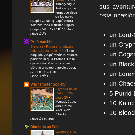
suma y sigue.
sus aventur
Todo lo que se
tenía que decir
esta ocasió
se los ogros
dragón ya se dijo aquí. Ahora
solo nos toca disfrutar. Ogros
dragón *VALORACIÓN* Mant...
un Lord-
Hace 1 día
Profanus40k
un Gryp
Starcraft - Protoss: Unidades,
guía para escoger
-
Un último
un Cogsm
empujón y aquí tenéis la primera
parte de la guía Protoss. En mi
un Black
opinión, los Protoss son un
ejército un poco a medio cocer.
Archon tenía la in...
un Lorem
Hace 3 días
un Chaos
Warhamster Society
Leyenda de los
5 Putrid 
Pintores '24,
plazo 26
-
10 Kairic
Manuel. Juan.
José. Edwin.
Axel. Álex.
10 Blood
Alberto.
Hace 1 semana
Diario de un Friki
Escenografía: