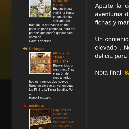
estatua de
Aparte la 
bronce
-
Encontré una
aventuras d
viejísima figura
en una tienda
fichas y ma
solidaria. Se
trata de un normando en una
pose un poco pasmada, pero me
pareció que podría quedar bien
como es...
Un contenido
Hace 1 semana
elevado . 
Reforged
FIMIR Y LA
delicia para
TIERRA
BENDITA
-
Bienvenidos un
mes más. Tras
Nota final:
8
el parón del
mes anterior,
hoy os traemos dos nuevos
libros de ejército en verión beta:
los Fimir y la Tierra Bendita. Por
...
Hace 1 semana
miniwars
Capturas del
avance de
novedades
Warhammer de
verano 2026
-