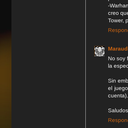
-Warha
creo qu
Tower, 
Respon
Maraud
No soy 
la espe
Sin emba
el jueg
cuenta).
Saludos 
Respon