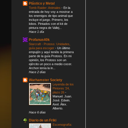
Plástico y Metal
Tomb Raider: Animales
-
En la
entrada de hoy voy a mostrar a
los enemigos de tipo animal que
incluye el juego. Primero, los
lobos. Pintados con el kit de
pintura negra de Vallej...
Hace 1 día
Profanus40k
Starcraft - Protoss: Unidades,
guía para escoger
-
Un último
empujón y aquí tenéis la primera
parte de la guía Protoss. En mi
opinión, los Protoss son un
ejército un poco a medio cocer.
Archon tenía la in...
Hace 2 días
Warhamster Society
Leyenda de los
Pintores '24,
plazo 26
-
Manuel. Juan.
José. Edwin.
Axel. Álex.
Alberto.
Hace 6 días
Diario de un Friki
Escenografía: