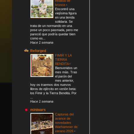
estatua de
bronce
-
Encontré una
viejísima figura
en una tienda
solidaria. Se
trata de un normando en una
pose un poco pasmada, pero me
pareció que podría quedar bien
como es...
Hace 1 semana
Reforged
FIMIR Y LA
TIERRA
BENDITA
-
Bienvenidos un
mes más. Tras
el parón del
mes anterior,
hoy os traemos dos nuevos
libros de ejército en verión beta:
los Fimir y la Tierra Bendita. Por
...
Hace 1 semana
miniwars
Capturas del
avance de
novedades
Warhammer de
verano 2026
-