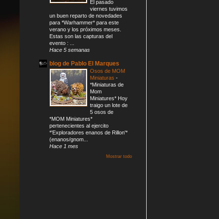
El pasado
viernes tuvimos
un buen reparto de novedades
para *Warhammer* para este
verano y los próximos meses.
Estas son las capturas del
evento : ...
Hace 5 semanas
blog de Pablo El Marques
Osos de MOM
Miniaturas
-
*Miniaturas de
Mom
Miniatures* Hoy
traigo un lote de
5 osos de
*MOM Miniatures*
pertenecientes al ejercito
*'Exploradores enanos de Rillon'*
(enanos/gnom...
Hace 1 mes
Mostrar todo