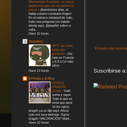
Warhammer Academy: La nueva
plataforma para dar tus primeros
pasos
-
¡Buenísimos días, al
habla vuestro comisario Kriger!
En el noticiero miniaturil de Julio,
hubo una pregunta (un saludo
desde aquí, @jotaefe) sobre si
valía...
Hace 11 horas
Tozudos!
WTC: las otras
Entrada más recient
listas que
gustaron
-
¡No
todo es Francia
y E.E.U.U! más
info!»
Suscribirse a
Hace 13 horas
El Peón y el Rey
OGROS
DRAGÓN
(Gabi)
-
Gabi
suma y sigue.
Todo lo que se
tenía que decir
se los ogros
dragón ya se dijo aquí. Ahora
solo nos toca disfrutar. Ogros
dragón *VALORACIÓN* Mant...
Hace 22 horas