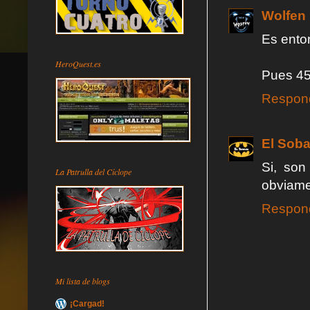
Wolfen
Es ento
HeroQuest.es
Pues 45 
Respon
El Soba
Si, son
La Patrulla del Cíclope
obviame
Respon
Mi lista de blogs
¡Cargad!