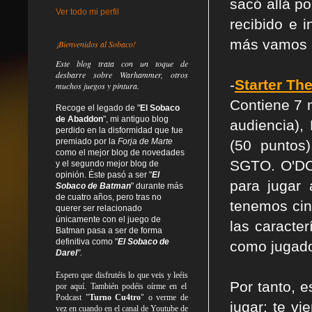
sacó allá p
Ver todo mi perfil
recibido e 
más vamos a
¡Bienvenidos al Sobaco!
Este blog trata
con un toque de
desbarre
sobre Warhammer, otros
-
Starter Th
muchos juegos y pintura.
Contiene 7 
Recoge el legado de "
El Sobaco
de Abaddon
", mi antiguo blog
audiencia)
perdido en la disformidad
que fue
premiado por la
Forja de Marte
(50 puntos
como el mejor blog de novedades
SGTO. O'DON
y el segundo mejor blog de
opinión. Éste pasó a ser "
El
para jugar
Sobaco de Batman
" durante más
de cuatro años, pero tras no
tenemos cin
querer ser relacionado
únicamente con el juego de
las caracter
Batman pasa a ser de forma
definitiva como
"
El Sobaco de
como jugado
Darel
".
Espero que disfrutéis lo que
veis
y
leéis
Por tanto, 
por aquí. También podéis oírme en el
Podcast "
Turno Cu4tro
" o verme de
jugar: te v
vez en cuando en el canal de Youtube de