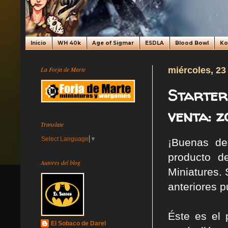
Inicio
WH 40k
Age of Sigmar
ESDLA
Blood Bowl
K
La Forja de Marte
miércoles, 23
Starter
venta: z
Translate
Select Language
▼
¡Buenas de
producto d
Autores del blog
Miniatures. 
anteriores p
Éste es el 
El Sobaco de Darel