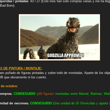
quiridas / pintadas
: 43 / 27 (Este mes han sido compras varias y me ha lle
 Bad Born).
S DE PINTURA / MONTAJE:
n puñado de figuras pintadas y sobre todo de montadas. Aparte de los obje
BB que obviamente ni los cuento.
 de octubre
:
compras.
CON
SEGUIDO
(
¡68 figuras!
montadas entre Marvel, Batman, War
unidad de necrones.
CON
SEGUIDO
(Una unidad de 10 Omnicidas y aparte 1