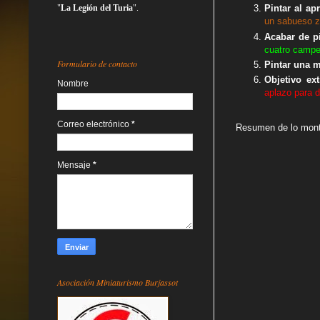
"
La Legión del Turia
".
Pintar al ap
un sabueso z
Acabar de p
cuatro campes
Formulario de contacto
Pintar una m
Objetivo ex
Nombre
aplazo para d
Correo electrónico
*
Resumen de lo mont
Mensaje
*
Asociación Miniaturismo Burjassot