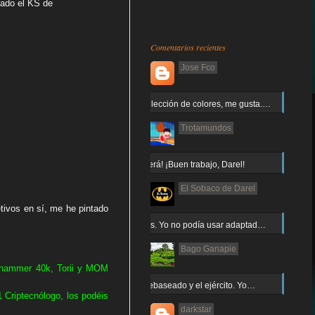
gado el KS de
Comentarios recientes
Jose Fco
Muy buena elección de colores, me gusta.…
Trotamundos
¡Arnor no caerá! ¡Buen trabajo, Darel!
El Sobaco de Darel
tivos en sí, me he pintado
Jajaja gracias. Yo no podía usar adaptad…
Bago Ganapie
hammer 40k, Torii y MOM
Increíble el rebaseado y el ejército. Yo…
 Criptecnólogo, los podéis
darkstar