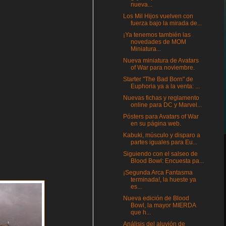
nueva...
Los Mil Hijos vuelven con
fuerza bajo la mirada de...
¡Ya tenemos también las
novedades de MOM
Miniatura...
Nueva miniatura de Avatars
of War para noviembre.
Starter "The Bad Born" de
Euphoria ya a la venta: ...
Nuevas fichas y reglamento
online para DC y Marvel...
Pósters para Avatars of War
en su página web.
Kabuki, músculo y disparo a
partes iguales para Eu...
Siguiendo con el salseo de
Blood Bowl: Encuesta pa...
¡Segunda Arca Fantasma
terminada!, la hueste ya
es...
Nueva edición de Blood
Bowl, la mayor MIERDA
que h...
Análisis del aluvión de