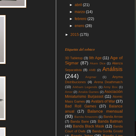
►
abril
(21)
►
marzo
(14)
►
febrero
(22)
►
enero
(28)
►
2015
(175)
Etiquetas del sobaco
Age of
9th Age
(11)
3D Tabletop
(3)
Sigmar
(87)
Alianza
Akaro Dice
(1)
Análisis
Separatista
(8)
AMB
(2)
(244)
Anyma
Angmar
(1)
Distribuciones
(4)
Arena Deathmatch
(10)
Arkham Legends
(1)
Army Box
(1)
Asociación
Arnor
(2)
Arrakis Games
(2)
Miniaturismo Burjassot
(11)
Atomic
Avatars of War
(37)
Mass Games
(6)
Bad Roll Games
(37)
Balance
Balance mensual
anual
(17)
(93)
Banda Arrow
Banda Amazons
(1)
Banda Batman
(7)
Banda Bane
(10)
(48)
Banda Black Mask
(12)
Banda
Court of Owls
(3)
Banda Gorilla Grodd