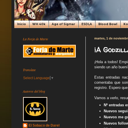
Inicio
WH 40k
Age of Sigmar
ESDLA
Blood Bowl
K
La Forja de Marte
martes, 1 de noviembr
¡A Godzill
¡Hola a todos! Empi
siendo un año buení
Translate
Estas entradas nac
Select Language
▼
comentaba que son 
registro. Espero que
Autores del blog
Vamos a verlo, resu
Nº entradas e
Nuevos segui
Nuevos me gu
Nuevos follow
El Sobaco de Darel