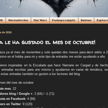
oW
WarmaHordes
Star Wars
Punkapocalyptic
Batman
Euphori
e de 2016
a le ha gustado el mes de octubre!
eza ya el mes de noviembre y solo quedan dos meses para decir adiós a 20
simo en el hobby para mi y este tipo de entradas me están ayudando a ello.
ieron inspiradas en la Escalada que hace Namarie en Cargad y de hecho
entradas escritas para uno mismo y ayudarnos en variar de temática, ser 
 estas entradas también os gusten a los lectores del blog.
men del mes de octubre:
ste mes
: 22
dores blog / Google +
: 2 (64) / -1 (71)
sta en Facebook
: 4 (94)
ers en Twitter
: 9 (120)