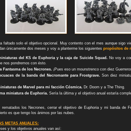
a faltado solo el objetivo opcional. Muy contento con el mes aunque sigo vie
dan únicamente dos meses y voy a planterme los siguientes
propósitos de 
miniaturas del KS de Euphoria y la caja de Suicide Squad.
No voy a co
que nos pondremos con ésto.
ca Fantasma de los Necrones.
¡Pues eso un mounstrenco con diez Guerreros
secuaces de la banda del Necromante para Frostgrave.
Son diez miniatu
iniaturas de Marvel para mi facción Cósmica.
Dr. Doom y a The Thing.
tima miniatura de Euphoria.
Sería la última y el objetivo anual estaría compl
i rematados los Necrones, cerrar el objetivo de Euphoria y mi banda de F
ierto es que tengo los ánimos por las nubes.
AS METAS ANUALES:
es y los objetivos anuales van así: