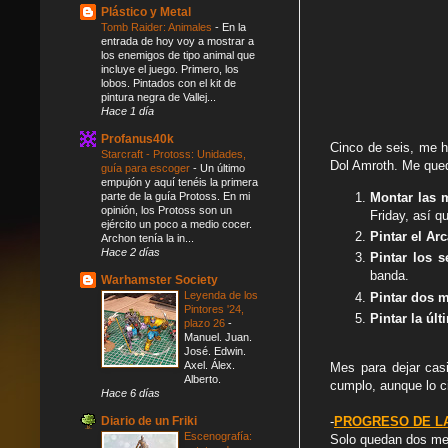
Plástico y Metal
Tomb Raider: Animales
-
En la
entrada de hoy voy a mostrar a
los enemigos de tipo animal que
incluye el juego. Primero, los
lobos. Pintados con el kit de
pintura negra de Vallej...
Hace 1 día
Profanus40k
Cinco de seis, me h
Starcraft - Protoss: Unidades,
Dol Amroth. Me que
guía para escoger
-
Un último
empujón y aquí tenéis la primera
Montar las 
parte de la guía Protoss. En mi
opinión, los Protoss son un
Friday, así 
ejército un poco a medio cocer.
Pintar el Ar
Archon tenía la in...
Hace 2 días
Pintar los 
banda.
Warhamster Society
Leyenda de los
Pintar dos m
Pintores '24,
Pintar la úl
plazo 26
-
Manuel. Juan.
José. Edwin.
Axel. Álex.
Mes para dejar cas
Alberto.
cumplo, aunque lo c
Hace 6 días
Diario de un Friki
-
PROGRESO DE L
Escenografía:
Solo quedan dos mes