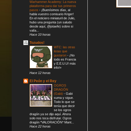
Warhammer Academy: La nueva
plataforma para dar tus primeros
pasos
-
¡Buenísimos días, al
habla vuestro comisario Kriger!
En el noticiero miniaturil de Julio,
hubo una pregunta (un saludo
desde aquí, @jotaefe) sobre si
valía...
Hace 10 horas
Tozudos!
WTC: las otras
listas que
gustaron
-
¡No
todo es Francia
y E.E.U.U! más
info!»
Hace 12 horas
El Peón y el Rey
OGROS
DRAGÓN
(Gabi)
-
Gabi
suma y sigue.
Todo lo que se
tenía que decir
se los ogros
dragón ya se dijo aquí. Ahora
solo nos toca disfrutar. Ogros
dragón *VALORACIÓN* Mant...
Hace 22 horas