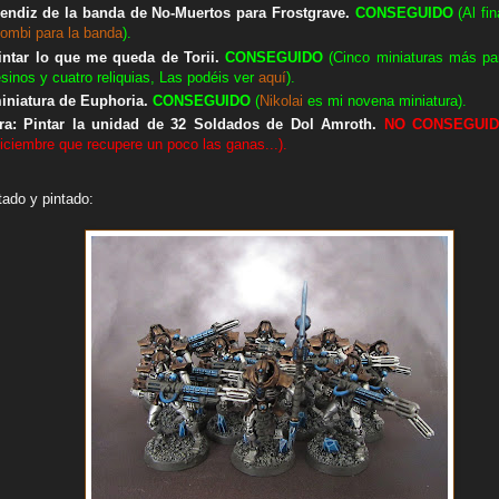
rendiz de la banda de No-Muertos para Frostgrave.
CON
SEGUIDO
(Al fi
ombi para la banda
).
intar lo que me queda de Torii.
CON
SEGUIDO
(Cinco miniaturas más pa
inos y cuatro reliquias, Las podéis ver
aquí
).
iniatura de Euphoria.
CON
SEGUIDO
(
Nikolai
es mi novena miniatura).
tra: Pintar la unidad de 32 Soldados de Dol Amroth.
NO
CONSEGUI
iciembre que recupere un poco las ganas...).
ado y pintado: