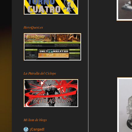
HeroQuest.es
La Patrulla del Cíclope
Mi lista de blogs
¡Cargad!