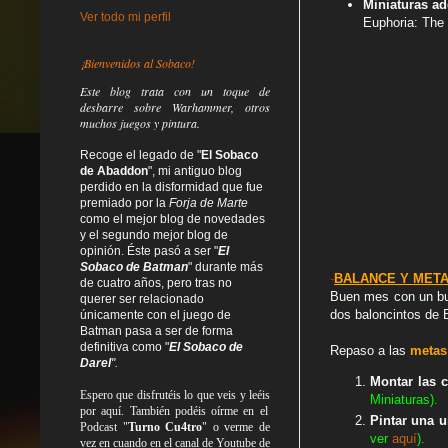
Miniaturas ad
Ver todo mi perfil
Euphoria: The
¡Bienvenidos al Sobaco!
Este blog trata
con un toque de
desbarre
sobre Warhammer, otros
muchos juegos y pintura.
Recoge el legado de "
El Sobaco
de Abaddon
", mi antiguo blog
perdido en la disformidad
que fue
premiado por la
Forja de Marte
como el mejor blog de novedades
y el segundo mejor blog de
opinión. Éste pasó a ser "
El
Sobaco de Batman
" durante más
-
BALANCE Y META
de cuatro años, pero tras no
Buen mes con un bue
querer ser relacionado
dos baloncintos de 
únicamente con el juego de
Batman pasa a ser de forma
definitiva como
"
El Sobaco de
Repaso a las
metas
Darel
".
Montar las 
Espero que disfrutéis lo que
veis
y
leéis
Miniaturas).
por aquí. También podéis oírme en el
Pintar una 
Podcast "
Turno Cu4tro
" o verme de
ver
aquí
).
vez en cuando en el canal de Youtube de