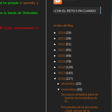
nal he pintado
el aprendiz y
Y QUE PASO CON EL RETO 5 PA CUANDO
ra la banda de Otokodate,
Archivo del blog
DO
(¡Qué perezaaaaaa! Lo
►
2024
(19)
►
2023
(39)
►
2022
(51)
►
2021
(65)
►
2020
(69)
►
2019
(78)
►
2018
(128)
►
2017
(192)
▼
2016
(227)
►
diciembre
(20)
▼
noviembre
(20)
Secuaces pintados para mi
banda necromántica de
Fr...
Resultados de la encuesta:
¿Qué opinas de la