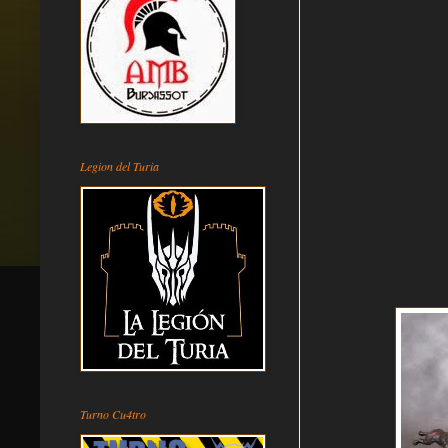
Legion del Turia
Turno Cu4tro