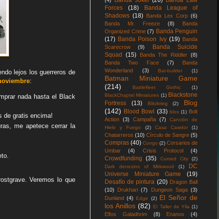
Banda Joker
(26)
Banda Law
(4)
Forces
(18)
Banda League of
Shadows
(18)
Banda Lex Corp
(6)
Banda Mr. Freeze
(8)
Banda
Banda Penguin
Organized Crime
(7)
(17)
Banda Poison Ivy
(19)
Banda
Banda Suicide
Scarecrow
(9)
Squad
(15)
Banda The Riddler
(8)
Banda Two Face
(7)
Banda
Wonderland
(3)
Bat-builder
(1)
ndo lejos los guerreros de
Batman Miniature Game
noviembre
:
(214)
Battlefleet Gothic
(1)
Blackstone
BlackChaptel Miniatures
(1)
mprar nada hasta el Black
Blog
Fortress
(13)
Blitzkrieg
(2)
(142)
Blood Bowl
(33)
Bolt
blos
(1)
 de gratis encima!
Action
(3)
Campaña
(7)
Canción de
ras, me apetece cerrar la
Hielo y Fuego
(2)
Casa Cawdor
(1)
Chatarreros
(10)
Círculo de Sangre
(5)
Compras
(40)
Corsarios de
Congo
(2)
Umbar
(4)
Crisis Protocol
(4)
eto.
Crowdfunding
(35)
Cursed City
(2)
DC
Dark denezins of Mirkwood
(1)
Universe Miniature Game
(19)
rostgrave. Veremos lo que
Desafío de pintura
(20)
Dragon Ball
(10)
Drukhari
(7)
Dungeon Saga
(3)
El Señor de
Dunland
(4)
Edge
(2)
los Anillos
(82)
El Taller de Yila
(1)
Elfos Galadhrim
(8)
Enanos
(4)