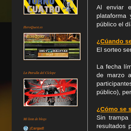
Al enviar 
plataforma
público el d
HeroQuest.es
¿Cúando se 
El sorteo se
La fecha lí
La Patrulla del Cíclope
de marzo a 
participant
público), pe
¿Cómo se so
Sin trampa 
Mi lista de blogs
resultados 
¡Cargad!