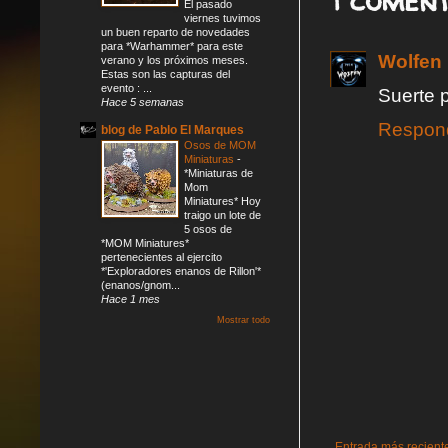
1 coment
El pasado
viernes tuvimos
un buen reparto de novedades
para *Warhammer* para este
Wolfen
verano y los próximos meses.
Estas son las capturas del
evento : ...
Suerte p
Hace 5 semanas
Respon
blog de Pablo El Marques
Osos de MOM
Miniaturas
-
*Miniaturas de
Mom
Miniatures* Hoy
traigo un lote de
5 osos de
*MOM Miniatures*
pertenecientes al ejercito
*'Exploradores enanos de Rillon'*
(enanos/gnom...
Hace 1 mes
Mostrar todo
Entrada más recient