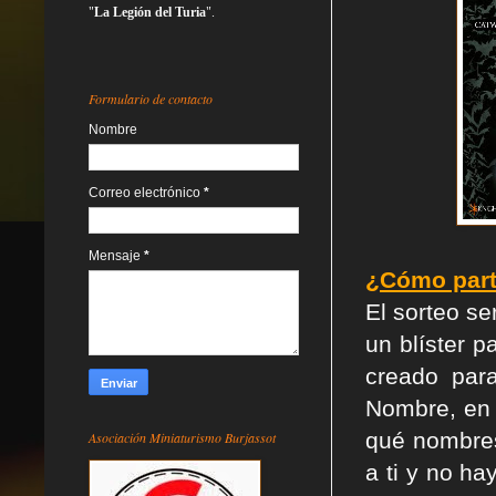
"
La Legión del Turia
".
Formulario de contacto
Nombre
Correo electrónico
*
Mensaje
*
¿Cómo part
El sorteo se
un blíster p
creado par
Nombre, en 
qué nombres
Asociación Miniaturismo Burjassot
a ti y no ha