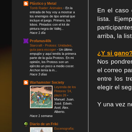
Plástico y Metal
Tomb Raider: Animales
-
En la
En el caso 
entrada de hoy voy a mostrar a
los enemigos de tipo animal que
lista. Eje
incluye el juego. Primero, los
lobos. Pintados con el kit de
participant
pintura negra de Vallej...
Hace 1 día
arriba, la l
Profanus40k
Starcraft - Protoss: Unidades,
guía para escoger
-
Un último
¿Y si gano
empujón y aquí tenéis la primera
parte de la guía Protoss. En mi
Nos pondrem
opinión, los Protoss son un
ejército un poco a medio cocer.
el correo pa
Archon tenía la in...
Hace 3 días
entre los t
Warhamster Society
elegir el se
Leyenda de los
Pintores '24,
plazo 26
-
Manuel. Juan.
Y una vez nos
José. Edwin.
Axel. Álex.
Alberto.
Hace 1 semana
Diario de un Friki
Escenografía: