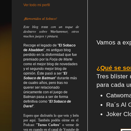
Ver todo mi perfil
¡Bienvenidos al Sobaco!
Este blog trata
con un toque de
desbarre
sobre Warhammer, otros
muchos juegos y pintura.
Vamos a expl
Recoge el legado de "
El Sobaco
de Abaddon
", mi antiguo blog
perdido en la disformidad
que fue
premiado por la
Forja de Marte
como el mejor blog de novedades
¿Qué se so
y el segundo mejor blog de
opinión. Éste pasó a ser "
El
Tres blíste
Sobaco de Batman
" durante más
de cuatro años, pero tras no
para cada un
querer ser relacionado
únicamente con el juego de
Catwom
Batman pasa a ser de forma
definitiva como
"
El Sobaco de
Ra´s Al 
Darel
".
Joker Clo
Espero que disfrutéis lo que
veis
y
leéis
por aquí. También podéis oírme en el
Podcast "
Turno Cu4tro
" o verme de
vez en cuando en el canal de Youtube de