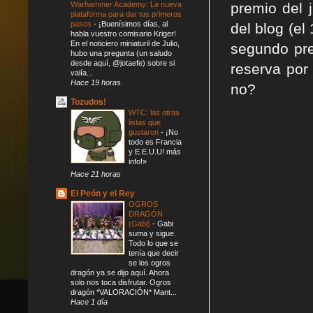
premio del 
Warhammer Academy: La nueva
plataforma para dar tus primeros
pasos
-
¡Buenísimos días, al
del blog (el
habla vuestro comisario Kriger!
En el noticiero miniaturil de Julio,
segundo pre
hubo una pregunta (un saludo
desde aquí, @jotaefe) sobre si
reserva por
valía...
Hace 19 horas
no?
Tozudos!
WTC: las otras
listas que
gustaron
-
¡No
todo es Francia
y E.E.U.U! más
info!»
Hace 21 horas
El Peón y el Rey
OGROS
DRAGÓN
(Gabi)
-
Gabi
suma y sigue.
Todo lo que se
tenía que decir
se los ogros
dragón ya se dijo aquí. Ahora
solo nos toca disfrutar. Ogros
dragón *VALORACIÓN* Mant...
Hace 1 día