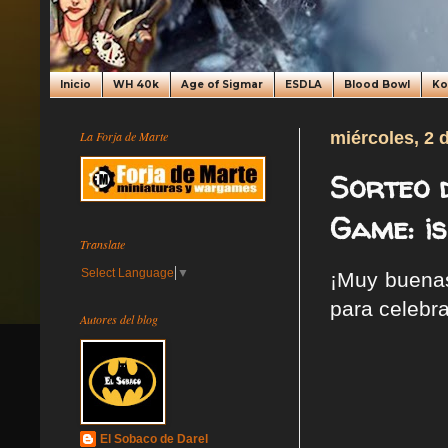
Inicio
WH 40k
Age of Sigmar
ESDLA
Blood Bowl
K
La Forja de Marte
miércoles, 2 
Sorteo 
Game: ¡s
Translate
Select Language
▼
¡Muy buenas!
para celebra
Autores del blog
El Sobaco de Darel