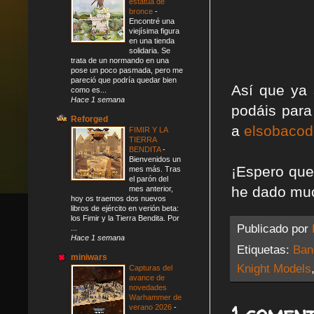
estatua de
bronce
-
Encontré una
viejísima figura
en una tienda
solidaria. Se
trata de un normando en una
pose un poco pasmada, pero me
pareció que podría quedar bien
Así que ya 
como es...
Hace 1 semana
podáis para
Reforged
a
elsobaco
FIMIR Y LA
TIERRA
BENDITA
-
Bienvenidos un
¡Espero que
mes más. Tras
el parón del
he dado muc
mes anterior,
hoy os traemos dos nuevos
libros de ejército en verión beta:
los Fimir y la Tierra Bendita. Por
Publicado por
...
Hace 1 semana
Etiquetas:
Ban
miniwars
Knight Models
Capturas del
avance de
novedades
Warhammer de
verano 2026
-