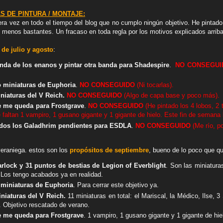
S DE PINTURA / MONTAJE:
era vez en todo el tiempo del blog que no cumplo ningún objetivo. He pintado
menos bastantes. Un fracaso en toda regla por los motivos explicados arrib
de julio y agosto
:
nda de los enanos y pintar otra banda para Shadespire
.
NO CONSEGUI
o miniaturas de Euphoria
.
NO CONSEGUIDO
(Ni tocarlas).
iniaturas del V Reich.
NO CONSEGUIDO
(Algo de capa base y poco más).
e me queda para Frostgrave
.
NO CONSEGUIDO
(He pintado los
4 lobos, 2 
 faltan
1 vampiro, 1 gusano gigante y 1 gigante de hielo. Este fin de semana 
todos los Galadhrim pendientes para ESDLA
.
NO CONSEGUIDO
(Me río, por
eraniega. estos son los
p
ropósitos de septiembre
, bueno de lo poco que q
rlock y 31 puntos de bestias de Legion of Everblight
. Son las miniatura
Los tengo acabados ya en realidad.
 miniaturas de Euphoria
. Para cerrar este objetivo ya.
iniaturas del V Reich.
11 miniaturas en total: el Mariscal, la Médico, Ilse, 
Objetivo rescatado de verano.
e me queda para Frostgrave
. 1 vampiro, 1 gusano gigante y 1 gigante de hie