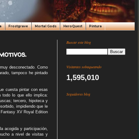
a
Frostgrave
Mortal Gods
HeroQuest
Pintura
Buscar este blog
motivos.
Visitantes sobaqueando
do muy desconectado. Como
parado, tampoco he pintado
1,595,010
ue cuesta pintar con esas
Seguidores blog
todo lo que ello implica:
uscas; tercero, hipoteca y
sorbido, impidiendo que le
l Fantasy XV Royal Edition
la acogida y participación,
ucho a nivel de visitas y