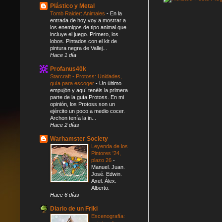
Plástico y Metal
Tomb Raider: Animales
-
En la
entrada de hoy voy a mostrar a
los enemigos de tipo animal que
incluye el juego. Primero, los
lobos. Pintados con el kit de
pintura negra de Vallej...
Hace 1 día
Profanus40k
Starcraft - Protoss: Unidades,
guía para escoger
-
Un último
empujón y aquí tenéis la primera
parte de la guía Protoss. En mi
opinión, los Protoss son un
ejército un poco a medio cocer.
Archon tenía la in...
Hace 2 días
Warhamster Society
Leyenda de los
Pintores '24,
plazo 26
-
Manuel. Juan.
José. Edwin.
Axel. Álex.
Alberto.
Hace 6 días
Diario de un Friki
Escenografía: