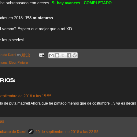
 he sobrepasado con creces.
Si hay avances
.
COMPLETADO
.
tadas en 2018:
158 miniaturas
.
el verano? Espero que mejor que a mi XD.
 los pinceles!
co de Darel
en
15:10
nsual
,
Blog
,
Pintura
rios:
septiembre de 2018 a las 15:55
do de puta madre!! Ahora que he pintado menos que de costumbre .. y ya es decir!
tas
Sobaco de Darel
20 de septiembre de 2018 a las 22:55