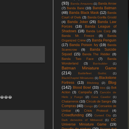
(93)
Banda Arrow
Banda Amazons
(1)
Banda Batman
(7)
Banda Bane
(10)
(48)
Banda Black Mask
(12)
Banda
Court of Owls
(3)
Banda Gorilla Grodd
Banda Joker
(26)
Banda Law
(4)
Forces
(18)
Banda League of
Shadows
(18)
Banda Lex Corp
(6)
Banda Mr. Freeze
(8)
Banda
Banda Penguin
Organized Crime
(7)
(17)
Banda Poison Ivy
(19)
Banda
Banda Suicide
Scarecrow
(9)
Squad
(15)
Banda The Riddler
(8)
Banda Two Face
(7)
Banda
Wonderland
(3)
Bat-builder
(1)
Batman Miniature Game
(214)
Battlefleet Gothic
(1)
Blackstone
BlackChaptel Miniatures
(1)
Blog
Fortress
(13)
Blitzkrieg
(2)
(142)
Blood Bowl
(33)
Bolt
blos
(1)
Action
(3)
Campaña
(7)
Canción de
! 😂😂😂
Hielo y Fuego
(2)
Casa Cawdor
(1)
Chatarreros
(10)
Círculo de Sangre
(5)
Compras
(40)
Corsarios de
Congo
(2)
Umbar
(4)
Crisis Protocol
(4)
Crowdfunding
(35)
Cursed City
(2)
DC
Dark denezins of Mirkwood
(1)
Universe Miniature Game
(19)