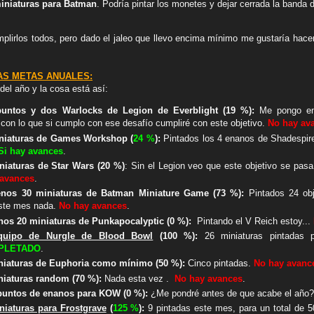
miniaturas para Batman
. Podría pintar los monetes y dejar cerrada la banda
lirlos todos, pero dado el jaleo que llevo encima mínimo me gustaría hacer
AS METAS ANUALES:
del año y la cosa está así:
puntos y dos Warlocks de Legion de Everblight (19 %):
Me pongo en 
con lo que si cumplo con ese desafío cumpliré con este objetivo.
No hay av
iniaturas de Games Workshop (
24 %
):
Pintados los 4 enanos de Shadespire
Si hay avances
.
niaturas de Star Wars (20 %)
: Sin el Legion veo que este objetivo se pasa
 avances
.
enos 30 miniaturas de Batman Miniature Game (73 %):
Pintados 24 ob
este mes nada.
No hay avances
.
nos 20 miniaturas de Punkapocalyptic (0 %):
Pintando el V Reich estoy...
equipo de Nurgle de Blood Bowl
(100 %):
26 miniaturas pintadas p
PLETADO
.
iniaturas de Euphoria como mínimo (50 %):
Cinco pintadas.
No hay avanc
niaturas random (70 %):
Nada esta vez .
No hay avances
.
 puntos de enanos para KOW (0 %):
¿Me pondré antes de que acabe el año
niaturas para Frostgrave
(
125
%
)
:
9 pintadas este mes, para un total de 5