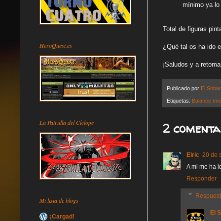
mínimo ya lo
Total de figuras pin
HeroQuest.es
¿Qué tal os ha ido 
¡Saludos y a retomar
Publicado por
El Soba
Etiquetas:
Balance me
La Patrulla del Cíclope
2 comenta
Elric
20 de 
A mi me ha i
Responder
Respues
Mi lista de blogs
El 
¡Cargad!