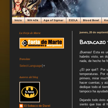
Inicio
WH 40k
Age of Sigmar
ESDLA
Blood Bowl
K
La Forja de Marte
jueves, 20 de septiem
Batacazo 
¡Buenas! Esta es u
habréis visto, en d
Translate
nada, de hecho he f
Select Language
▼
¿El por qué?. Por u
temperaturas. Por 
Autores del blog
primero, mirar much
hacer cuentas; y aú
dedique todo el tie
tampoco ha ayudad
Dejando todo ésto ap
siento que tras él 
El Sobaco de Darel