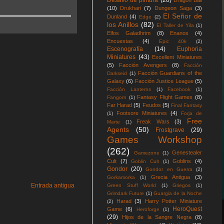
Desafío de pintura
(20)
Dragon Ball
(10)
Drukhari
(7)
Dungeon Saga
(3)
El Señor de
Dunland
(4)
Edge
(2)
los Anillos
(82)
El Taller de Yila
(1)
Elfos Galadhrim
(8)
Enanos
(4)
Encuestas
(4)
Epic 40k
(2)
Escenografía
(14)
Euphoria
Miniatures
(43)
Excellent Miniatures
(5)
Facción Avengers
(8)
Facción
Facción Guardians of the
Darkseid
(1)
Galaxy
(6)
Facción Justice League
(5)
Facción Lanterns
(1)
Facebook
(1)
Fantasy Flight Games
(8)
Fangorn
(1)
Far Harad
(5)
Feudos
(5)
Final Fantasy
Footsore Miniatures
(4)
(1)
Forja de
Free
Freak Wars
(3)
Marte
(1)
Agents
(50)
Frostgrave
(29)
Games Workshop
(262)
Genestealer
Gamezone
(1)
Cult
(7)
Goblins
(4)
Goblin Cult
(1)
Gondor
(20)
Gondor en Guerra
(2)
Grecia Antigua
(3)
Gorkamorka
(1)
Entrada antigua
Green Stuff World
(1)
Griegos
(1)
Grimdark Future
(1)
Guargia de la Noche
Harad
(3)
Harry Potter Miniature
(2)
HeroQuest
Game
(6)
Heroforge
(1)
(29)
Hijos de la Sangre Negra
(8)