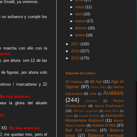
►
junio
(17)
 de Grodd, ya veremos.
►
mayo
(11)
►
abril
(10)
 un esfuerzo y cumplir los
►
marzo
(17)
►
febrero
(20)
►
enero
(18)
►
2017
(192)
marcha con ello con la
►
2016
(227)
ances
.
►
2015
(175)
, por ahora son 12 de las
 de figuras, por ahora solo
Etiquetas del sobaco
Age of
9th Age
(11)
3D Tabletop
(3)
jetivos / marcadores y 22
Sigmar
(87)
Alianza
Akaro Dice
(1)
Análisis
Separatista
(8)
AMB
(2)
No hay avances
.
(244)
Anyma
Angmar
(1)
ara la gloria del abuelo
Distribuciones
(4)
Arena Deathmatch
(10)
Arkham Legends
(1)
Army Box
(1)
es
.
Asociación
Arnor
(2)
Arrakis Games
(2)
Miniaturismo Burjassot
(11)
Atomic
Avatars of War
(37)
Mass Games
(6)
? XD.
No hay avances
.
Bad Roll Games
(37)
Balance
0; me quedan tres, pero el
Balance mensual
anual
(17)