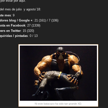
por estar por aquí.
del mes de julio y agosto´18:
ste mes
:
9
dores blog / Google +
: 21 (161) / 7 (106)
sta en Facebook
:
27 (1339)
ers en Twitter
:
15 (320)
quiridas / pintadas
: 0 / 13
Ni este batacazo ha sido tan grande XD.