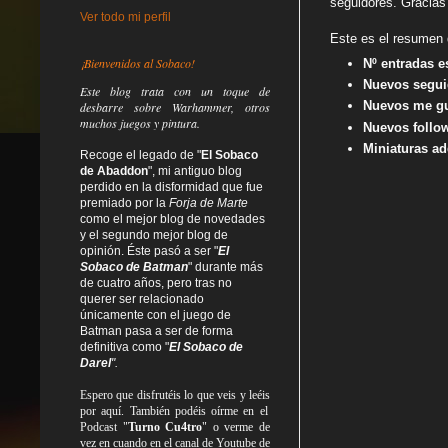
seguidores. Gracias 
Ver todo mi perfil
Este es el resumen 
¡Bienvenidos al Sobaco!
Nº entradas e
Nuevos segui
Este blog trata
con un toque de
Nuevos me gu
desbarre
sobre Warhammer, otros
muchos juegos y pintura.
Nuevos follow
Miniaturas ad
Recoge el legado de "
El Sobaco
de Abaddon
", mi antiguo blog
perdido en la disformidad
que fue
premiado por la
Forja de Marte
como el mejor blog de novedades
y el segundo mejor blog de
opinión. Éste pasó a ser "
El
Sobaco de Batman
" durante más
de cuatro años, pero tras no
querer ser relacionado
únicamente con el juego de
Batman pasa a ser de forma
definitiva como
"
El Sobaco de
Darel
".
Espero que disfrutéis lo que
veis
y
leéis
por aquí. También podéis oírme en el
Podcast "
Turno Cu4tro
" o verme de
vez en cuando en el canal de Youtube de