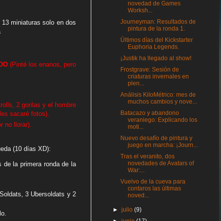
novedad de Games
Worksh...
Journeyman: Resultados de
 13 miniaturas solo en dos
pintura de la ronda 1.
a
Últimos días del Kickstarter
Euphoria Legends.
¡Justik ha llegado al show!
DO
(Pinté los enanos, pero
Frostgrave: Sesión de
criaturas invernales en
plen...
Análisis KiloMétrico: mes de
muchos cambios y nove...
trolls, 2 gorilas y el hombre
Batacazo y abandono
les sacaré fotos).
veraniego: Explicando los
 no llorar).
moti...
Nuevo desafío de pintura y
juego en marcha: ¡Journ...
ueda (10 días XD):
Tras el veranito, dos
novedades de Avatars of
s de la primera ronda de la
War:...
Vuelvo de la cueva para
contaros las últimas
3 Soldats, 3 Ubersoldats y 2
noved...
►
julio
(9)
lo.