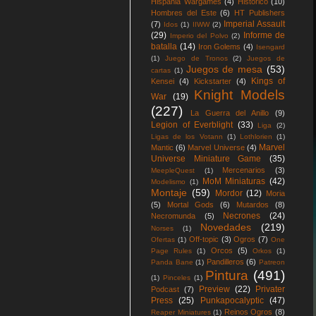
Hispania Wargames
(4)
Histórico
(10)
Hombres del Este
(6)
HT Publishers
Imperial Assault
(7)
Idos
(1)
IIWW
(2)
(29)
Informe de
Imperio del Polvo
(2)
batalla
(14)
Iron Golems
(4)
Isengard
(1)
Juego de Tronos
(2)
Juegos de
Juegos de mesa
(53)
cartas
(1)
Kings of
Kensei
(4)
Kickstarter
(4)
Knight Models
War
(19)
(227)
La Guerra del Anillo
(9)
Legion of Everblight
(33)
Liga
(2)
Ligas de los Votann
(1)
Lothlorien
(1)
Marvel
Mantic
(6)
Marvel Universe
(4)
Universe Miniature Game
(35)
Mercenarios
(3)
MeepleQuest
(1)
MoM Miniaturas
(42)
Modelismo
(1)
Montaje
(59)
Mordor
(12)
Moria
(5)
Mortal Gods
(6)
Mutardos
(8)
Necrones
(24)
Necromunda
(5)
Novedades
(219)
Norses
(1)
Off-topic
(3)
Ogros
(7)
Ofertas
(1)
One
Orcos
(5)
Page Rules
(1)
Orkos
(1)
Pandilleros
(6)
Panda Bane
(1)
Patreon
Pintura
(491)
(1)
Pinceles
(1)
Preview
(22)
Privater
Podcast
(7)
Press
(25)
Punkapocalyptic
(47)
Reinos Ogros
(8)
Reaper Miniatures
(1)