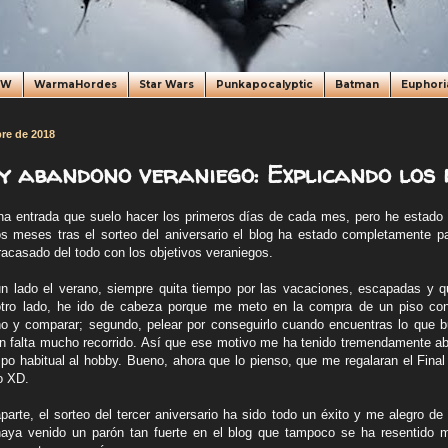
oW
WarmaHordes
Star Wars
Punkapocalyptic
Batman
Euphori
bre de 2018
y abandono veraniego: Explicando los 
na entrada que suelo hacer los primeros días de cada mes, pero he esta
os meses tras el sorteo del aniversario el blog ha estado completamente 
racasado del todo con los objetivos veraniegos.
n lado el verano, siempre quita tiempo por las vacaciones, escapadas y q
otro lado, he ido de cabeza porque me meto en la compra de un piso con 
o y comparar; segundo, pelear por conseguirlo cuando encuentras lo que b
n falta mucho recorrido. Así que ese motivo me ha tenido tremendamente ab
mpo habitual al hobby. Bueno, ahora que lo pienso, que me regalaran el Fina
o XD.
arte, el sorteo del tercer aniversario ha sido todo un éxito y me alegro de 
haya venido un parón tan fuerte en el blog que tampoco se ha resentido m