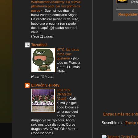
Warhammer Academy: La nueva
Per
plataforma para dar tus primeros
pasos
-
¡Buenísimos días, al
Responder
habla vuestro comisario Kriger!
En el noticiero miniaturil de Julio,
hubo una pregunta (un saludo
desde aquí, @jotaefe) sobre si
valía...
Hace 11 horas
Tozudos!
WTC: las otras
listas que
gustaron
-
¡No
todo es Francia
y E.E.U.U! más
info!»
Hace 13 horas
El Peón y el Rey
OGROS
DRAGÓN
(Gabi)
-
Gabi
suma y sigue.
Todo lo que se
tenía que decir
Entrada más recient
se los ogros
dragón ya se dijo aquí. Ahora
Suscribirse a:
Enviar 
solo nos toca disfrutar. Ogros
dragón *VALORACIÓN* Mant...
Hace 22 horas