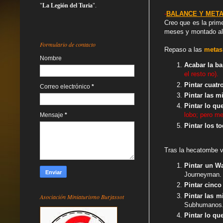
"
La Legión del Turia
".
-
BALANCE Y META
Creo que es la prim
meses y montado al 
Formulario de contacto
Repaso a las
metas 
Nombre
Acabar la ba
el resto no).
Pintar cuatr
Correo electrónico
*
Pintar las m
Pintar lo qu
lobo; pero me
Mensaje
*
Pintar los 
Tras la hecatombe v
Pintar un Wa
Journeyman. 
Pintar cinco
Pintar las m
Asociación Miniaturismo Burjassot
Subhumanos. 
Pintar lo qu