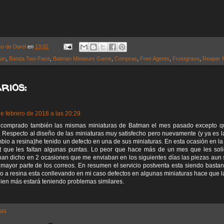
co de Darel
en
13:02
man
,
Banda Two Face
,
Batman Miniature Game
,
Compras
,
Free Agents
,
Frostgrave
,
Reaper M
rios:
de febrero de 2018 a las 20:29
 comprado también las mismas miniaturas de Batman el mes pasado excepto q
 Respecto al diseño de las miniaturas muy satisfecho pero nuevamente (y ya es 
bio a resina)he tenido un defecto en una de sus miniaturas. En esta ocasión en la
t que les faltan algunas puntas. Lo peor que hace más de un mes que les solic
an dicho en 2 ocasiones que me enviaban en los siguientes días las piezas aun
 mayor parte de los correos. En resumen el servicio postventa esta siendo bastant
o a resina esta conllevando en mi caso defectos en algunas miniaturas hace que l
uien más estará teniendo problemas similares.
tas