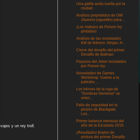
Una gatita anda suelta por la
ciudad.
Análisis prepedidos de GW:
¡Nuevos juguetitos para...
¡Los matojos de Poison Ivy
pintados!
Análisis de las novedades
KM de febrero: Ninjas, H...
Cierre del desafío del primer
Desafío de Batman.
Payasos del Joker reclutados
por Poison Ivy.
Novedades de Games
Workshop: Vuelve a la
palestra ...
Los héroes de la caja de
"Sombras Gemelas" se
unen...
Fallo de seguridad en la
prisión de Blackgate:
Los...
Primer balance mensual del
año de la Escalada 2018.
ajes y un rey troll.
¡Resultados finales de
pintura del primer Desafío