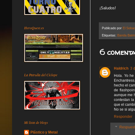
¡Saludos!
HeroQuest.es
Publicado por
El Soba
Etiquetas:
Banda Bat
6 comenta
Haldrich
3 
La Patrulla del Cíclope
Hola. Yo he
Enchantress.
hecho el cam
de flashpoin
aunque me h
contestan la
que el cambi
No se si alg
Responder
Mi lista de blogs
Respues
Plástico y Metal