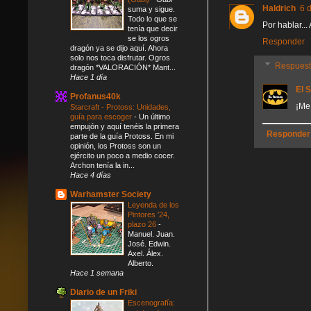
Haldrich
6 
suma y sigue.
Todo lo que se
Por hablar...
tenía que decir
se los ogros
Responder
dragón ya se dijo aquí. Ahora
solo nos toca disfrutar. Ogros
Respues
dragón *VALORACIÓN* Mant...
Hace 1 día
El 
Profanus40k
¡Me
Starcraft - Protoss: Unidades,
guía para escoger
-
Un último
empujón y aquí tenéis la primera
Responder
parte de la guía Protoss. En mi
opinión, los Protoss son un
ejército un poco a medio cocer.
Archon tenía la in...
Hace 4 días
Warhamster Society
Leyenda de los
Pintores '24,
plazo 26
-
Manuel. Juan.
José. Edwin.
Axel. Álex.
Alberto.
Hace 1 semana
Diario de un Friki
Escenografía: