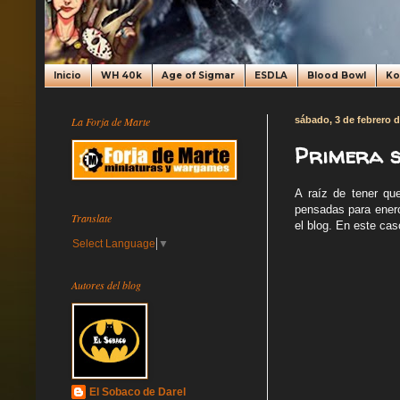
Inicio
WH 40k
Age of Sigmar
ESDLA
Blood Bowl
K
La Forja de Marte
sábado, 3 de febrero 
Primera s
A raíz de tener qu
pensadas para enero
Translate
el blog. En este cas
Select Language
▼
Autores del blog
El Sobaco de Darel