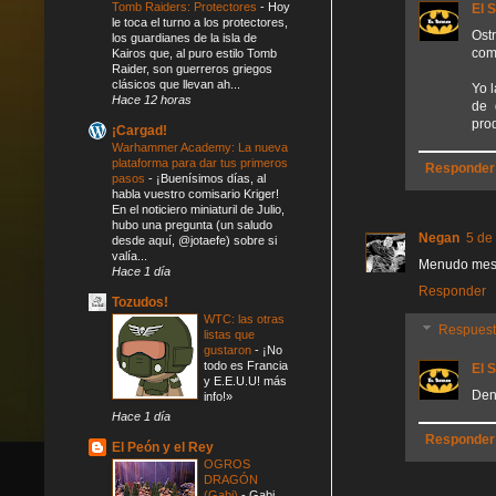
Tomb Raiders: Protectores
-
Hoy
El 
le toca el turno a los protectores,
Ost
los guardianes de la isla de
comp
Kairos que, al puro estilo Tomb
Raider, son guerreros griegos
clásicos que llevan ah...
Yo 
Hace 12 horas
de 
pro
¡Cargad!
Warhammer Academy: La nueva
plataforma para dar tus primeros
Responder
pasos
-
¡Buenísimos días, al
habla vuestro comisario Kriger!
En el noticiero miniaturil de Julio,
hubo una pregunta (un saludo
Negan
5 de
desde aquí, @jotaefe) sobre si
valía...
Menudo mes d
Hace 1 día
Responder
Tozudos!
WTC: las otras
Respues
listas que
gustaron
-
¡No
todo es Francia
El 
y E.E.U.U! más
Den
info!»
Hace 1 día
Responder
El Peón y el Rey
OGROS
DRAGÓN
(Gabi)
-
Gabi