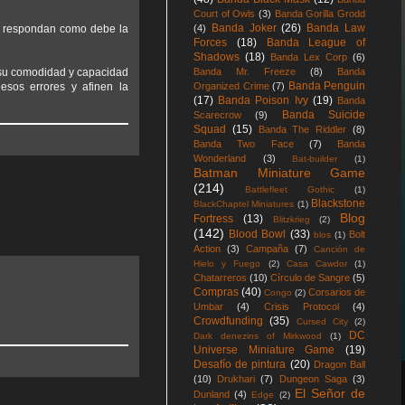
Court of Owls
(3)
Banda Gorilla Grodd
Banda Joker
(26)
Banda Law
(4)
te respondan como debe la
Forces
(18)
Banda League of
Shadows
(18)
Banda Lex Corp
(6)
Banda Mr. Freeze
(8)
Banda
r su comodidad y capacidad
Banda Penguin
Organized Crime
(7)
sos errores y afinen la
(17)
Banda Poison Ivy
(19)
Banda
Banda Suicide
Scarecrow
(9)
Squad
(15)
Banda The Riddler
(8)
Banda Two Face
(7)
Banda
Wonderland
(3)
Bat-builder
(1)
Batman Miniature Game
(214)
Battlefleet Gothic
(1)
Blackstone
BlackChaptel Miniatures
(1)
Blog
Fortress
(13)
Blitzkrieg
(2)
(142)
Blood Bowl
(33)
Bolt
blos
(1)
Action
(3)
Campaña
(7)
Canción de
Hielo y Fuego
(2)
Casa Cawdor
(1)
Chatarreros
(10)
Círculo de Sangre
(5)
Compras
(40)
Corsarios de
Congo
(2)
Umbar
(4)
Crisis Protocol
(4)
Crowdfunding
(35)
Cursed City
(2)
DC
Dark denezins of Mirkwood
(1)
Universe Miniature Game
(19)
Desafío de pintura
(20)
Dragon Ball
(10)
Drukhari
(7)
Dungeon Saga
(3)
El Señor de
Dunland
(4)
Edge
(2)