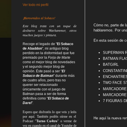
Ver todo mi perfil
¡Bienvenidos al Sobaco!
Cómo no, parte de l
Este blog trata
con un toque de
desbarre
sobre Warhammer, otros
hablaremos. Por una 
muchos juegos y pintura.
En esta sesión de c
Recoge el legado de "
El Sobaco
de Abaddon
", mi antiguo blog
SUPERMAN 
perdido en la disformidad
que fue
premiado por la
Forja de Marte
BATMAN FLA
como el mejor blog de novedades
BATGIRL
y el segundo mejor blog de
CONSTANTIN
opinión. Éste pasó a ser "
El
Sobaco de Batman
" durante más
ENCHANTRE
de cuatro años, pero tras no
TWO FACE STA
querer ser relacionado
MARCADORES 
únicamente con el juego de
Batman pasa a ser de forma
MARCADORES 
definitiva como
"
El Sobaco de
7 FIGURAS 
Darel
".
Espero que disfrutéis lo que
veis
y
leéis
por aquí. También podéis oírme en el
He aquí la nueva re
Podcast "
Turno Cu4tro
" o verme de
vez en cuando en el canal de Youtube de