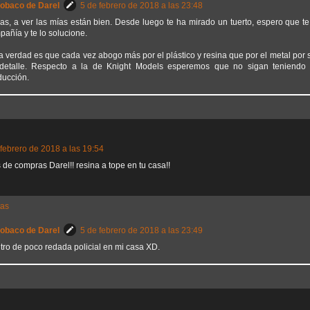
Sobaco de Darel
5 de febrero de 2018 a las 23:48
ras, a ver las mías están bien. Desde luego te ha mirado un tuerto, espero que 
añía y te lo solucione.
la verdad es que cada vez abogo más por el plástico y resina que por el metal po
detalle. Respecto a la de Knight Models esperemos que no sigan teniendo e
ducción.
 febrero de 2018 a las 19:54
e compras Darel!! resina a tope en tu casa!!
tas
Sobaco de Darel
5 de febrero de 2018 a las 23:49
tro de poco redada policial en mi casa XD.