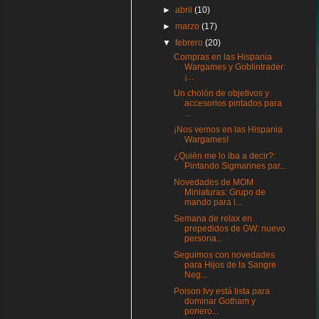
►
abril
(10)
►
marzo
(17)
▼
febrero
(20)
Compras en las Hispania
Wargames y Goblintrader:
¡...
Un cholón de objetivos y
accesorios pintados para
...
¡Nos vemos en las Hispania
Wargames!
¿Quién me lo iba a decir?:
Pintando Sigmarines par...
Novedades de MOM
Miniaturas: Grupo de
mando para l...
Semana de relax en
prepedidos de GW: nuevo
persona...
Seguimos con novedades
para Hijos de la Sangre
Neg...
Poison Ivy está lista para
dominar Gotham y
ponero...