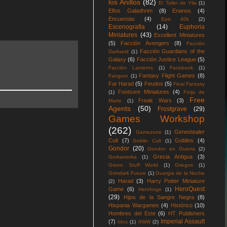
los Anillos
(82)
El Taller de Yila
(1)
Elfos Galadhrim
(8)
Enanos
(4)
Encuestas
(4)
Epic 40k
(2)
Escenografía
(14)
Euphoria
Miniatures
(43)
Excellent Miniatures
(5)
Facción Avengers
(8)
Facción
Facción Guardians of the
Darkseid
(1)
Galaxy
(6)
Facción Justice League
(5)
Facción Lanterns
(1)
Facebook
(1)
Fantasy Flight Games
(8)
Fangorn
(1)
Far Harad
(5)
Feudos
(5)
Final Fantasy
Footsore Miniatures
(4)
(1)
Forja de
Free
Freak Wars
(3)
Marte
(1)
Agents
(50)
Frostgrave
(29)
Games Workshop
(262)
Genestealer
Gamezone
(1)
Cult
(7)
Goblins
(4)
Goblin Cult
(1)
Gondor
(20)
Gondor en Guerra
(2)
Grecia Antigua
(3)
Gorkamorka
(1)
Green Stuff World
(1)
Griegos
(1)
Grimdark Future
(1)
Guargia de la Noche
Harad
(3)
Harry Potter Miniature
(2)
HeroQuest
Game
(6)
Heroforge
(1)
(29)
Hijos de la Sangre Negra
(8)
Hispania Wargames
(4)
Histórico
(10)
Hombres del Este
(6)
HT Publishers
Imperial Assault
(7)
Idos
(1)
IIWW
(2)