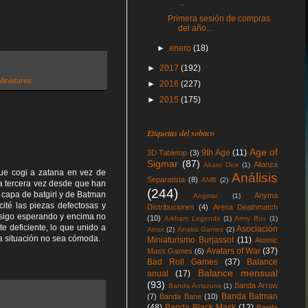
...
Primera sesión de compras
del año...
►
enero
(18)
►
2017
(192)
iniatures
►
2016
(227)
►
2015
(175)
Etiquetas del sobaco
Age of
9th Age
(11)
3D Tabletop
(3)
Sigmar
(87)
Alianza
Akaro Dice
(1)
ue cogi a zatana en vez de
Análisis
Separatista
(8)
AMB
(2)
la tercera vez desde que han
(244)
 capa de batgirl y de Batman
Anyma
Angmar
(1)
ité las piezas defectosas y
Distribuciones
(4)
Arena Deathmatch
 sigo esperando y encima no
(10)
Arkham Legends
(1)
Army Box
(1)
e deficiente, lo que unido a
Asociación
Arnor
(2)
Arrakis Games
(2)
a situación no sea cómoda.
Miniaturismo Burjassot
(11)
Atomic
Avatars of War
(37)
Mass Games
(6)
Bad Roll Games
(37)
Balance
Balance mensual
anual
(17)
(93)
Banda Arrow
Banda Amazons
(1)
Banda Batman
(7)
Banda Bane
(10)
(48)
Banda Black Mask
(12)
Banda