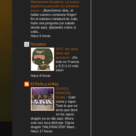
Warhammer Academy: La nueva
plataforma para dar tus primeros
pasos
-
¡Buenísimos días, al
habla vuestro comisario Kriger!
En el noticiero miniaturil de Julio,
hubo una pregunta (un saludo
desde aquí, @jotaefe) sobre si
valía...
Hace 6 horas
Tozudos!
WTC: las otras
listas que
gustaron
-
¡No
todo es Francia
y E.E.U.U! más
info!»
Hace 8 horas
El Peón y el Rey
OGROS
DRAGÓN
(Gabi)
-
Gabi
suma y sigue.
Todo lo que se
tenía que decir
se los ogros
dragón ya se dijo aquí. Ahora
solo nos toca disfrutar. Ogros
dragón *VALORACIÓN* Mant...
Hace 17 horas