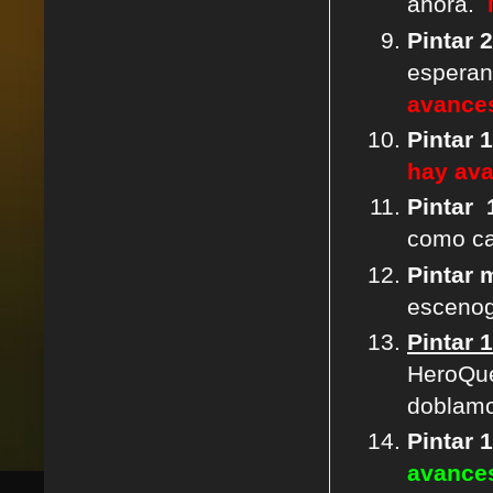
ahora.
Pintar 
esperand
avance
Pintar 
hay av
Pintar
como ca
Pintar 
escenog
Pintar 
HeroQue
doblam
Pintar 
avance