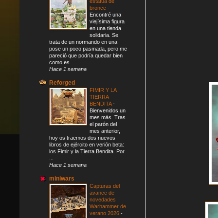
estatua de
bronce
-
Encontré una
viejísima figura
en una tienda
solidaria. Se
trata de un normando en una
pose un poco pasmada, pero me
pareció que podría quedar bien
como es...
Hace 1 semana
Reforged
FIMIR Y LA
TIERRA
BENDITA
-
Bienvenidos un
mes más. Tras
el parón del
mes anterior,
hoy os traemos dos nuevos
libros de ejército en verión beta:
los Fimir y la Tierra Bendita. Por
...
Hace 1 semana
miniwars
Capturas del
avance de
novedades
Warhammer de
verano 2026
-