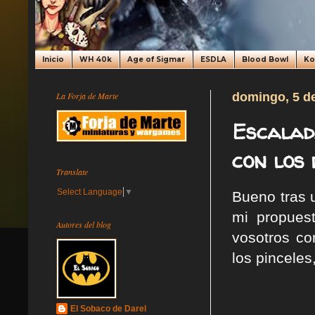
Inicio
WH 40k
Age of Sigmar
ESDLA
Blood Bowl
K
La Forja de Marte
domingo, 5 d
Escalad
con los 
Translate
Select Language
▼
Bueno tras 
mi propues
Autores del blog
vosotros co
los pinceles
El Sobaco de Darel