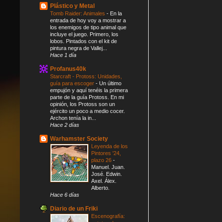
Plástico y Metal
Tomb Raider: Animales
-
En la
entrada de hoy voy a mostrar a
los enemigos de tipo animal que
incluye el juego. Primero, los
lobos. Pintados con el kit de
pintura negra de Vallej...
Hace 1 día
Profanus40k
Starcraft - Protoss: Unidades,
guía para escoger
-
Un último
empujón y aquí tenéis la primera
parte de la guía Protoss. En mi
opinión, los Protoss son un
ejército un poco a medio cocer.
Archon tenía la in...
Hace 2 días
Warhamster Society
Leyenda de los
Pintores '24,
plazo 26
-
Manuel. Juan.
José. Edwin.
Axel. Álex.
Alberto.
Hace 6 días
Diario de un Friki
Escenografía: