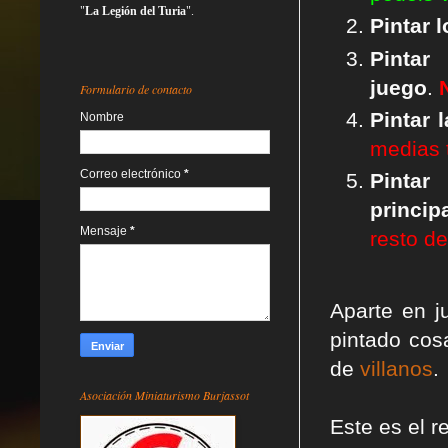
"
La Legión del Turia
".
Pintar 
Pint
juego
.
Formulario de contacto
Pintar 
Nombre
medias 
Correo electrónico
*
Pint
princip
Mensaje
*
resto de
Aparte en j
pintado co
de
villanos
.
Asociación Miniaturismo Burjassot
Este es el 