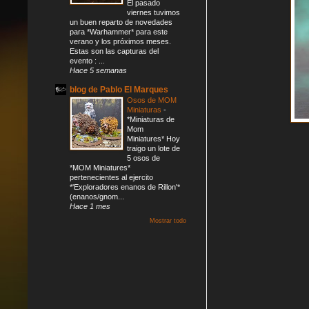
El pasado
viernes tuvimos
un buen reparto de novedades
para *Warhammer* para este
verano y los próximos meses.
Estas son las capturas del
evento : ...
Hace 5 semanas
blog de Pablo El Marques
Osos de MOM
Miniaturas
-
*Miniaturas de
Mom
Miniatures* Hoy
traigo un lote de
5 osos de
*MOM Miniatures*
pertenecientes al ejercito
*'Exploradores enanos de Rillon'*
(enanos/gnom...
Hace 1 mes
Mostrar todo