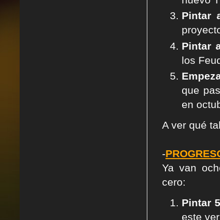
Pintar
proyect
Pintar 
los Feud
Empeza
que pas
en octu
A ver qué ta
-
PROGRESO
Ya van och
cero:
Pintar 
este ver