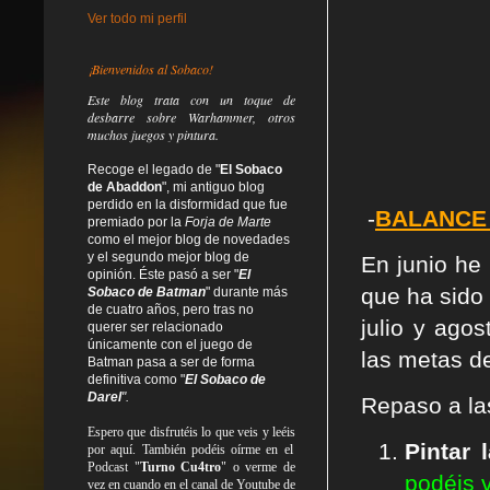
Ver todo mi perfil
¡Bienvenidos al Sobaco!
Este blog trata
con un toque de
desbarre
sobre Warhammer, otros
muchos juegos y pintura.
Recoge el legado de "
El Sobaco
de Abaddon
", mi antiguo blog
perdido en la disformidad
que fue
-
BALANCE 
premiado por la
Forja de Marte
como el mejor blog de novedades
y el segundo mejor blog de
En junio he
opinión. Éste pasó a ser "
El
que ha sido 
Sobaco de Batman
" durante más
de cuatro años, pero tras no
julio y ago
querer ser relacionado
únicamente con el juego de
las metas de
Batman pasa a ser de forma
definitiva como
"
El Sobaco de
Darel
".
Rep
aso a l
Espero que disfrutéis lo que
veis
y
leéis
Pintar 
por aquí. También podéis oírme en el
Podcast "
Turno Cu4tro
" o verme de
podéis 
vez en cuando en el canal de Youtube de