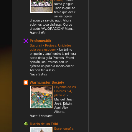
suma y sigue.
Todo lo que se
tenía que decir
se los ogros
dragón ya se dijo aquí. Ahora
solo nos toca disfrutar. Ogros
dragón *VALORACIÓN* Mant...
Hace 1 día
Profanus40k
Starcraft - Protoss: Unidades,
guía para escoger
-
Un último
empujón y aquí tenéis la primera
parte de la guía Protoss. En mi
opinión, los Protoss son un
ejército un poco a medio cocer.
Archon tenía la in...
Hace 3 días
Warhamster Society
Leyenda de los
Pintores '24,
plazo 26
-
Manuel. Juan.
José. Edwin.
Axel. Álex.
Alberto.
Hace 1 semana
Diario de un Friki
Escenografía: