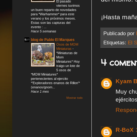
El pasado
viernes tuvimos
un buen reparto de novedades
para *Warhammer* para este
¡Hasta mañ
verano y los próximos meses.
Estas son las capturas del
evento : ...
Hace 5 semanas
Publicado por
blog de Pablo El Marques
Etiquetas:
El S
Osos de MOM
Miniaturas
-
*Miniaturas de
Mom
4 comen
Miniatures* Hoy
traigo un lote de
5 osos de
*MOM Miniatures*
pertenecientes al ejercito
Kyam B
*'Exploradores enanos de Rillon'*
(enanos/gnom...
Muy chul
Hace 1 mes
ejércitos
Mostrar todo
Respon
R-BoX