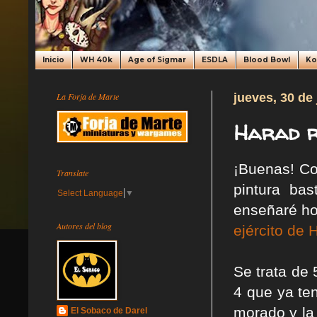
Inicio
WH 40k
Age of Sigmar
ESDLA
Blood Bowl
K
La Forja de Marte
jueves, 30 de 
Harad r
¡Buenas! Co
Translate
pintura ba
Select Language
▼
enseñaré ho
Autores del blog
ejército de 
Se trata de 
4 que ya ten
morado y la 
El Sobaco de Darel