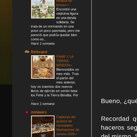
estatua de
bronce
-
Encontré una
viejísima figura
en una tienda
solidaria. Se
trata de un normando en una
pose un poco pasmada, pero me
pareció que podría quedar bien
como es...
Hace 1 semana
Reforged
FIMIR Y LA
TIERRA
BENDITA
-
Bienvenidos un
mes más. Tras
el parón del
mes anterior,
hoy os traemos dos nuevos
libros de ejército en verión beta:
los Fimir y la Tierra Bendita. Por
Bueno, ¿qué
...
Hace 1 semana
miniwars
Capturas del
Recordad q
avance de
novedades
haceros seg
Warhammer de
verano 2026
-
del mismo. 