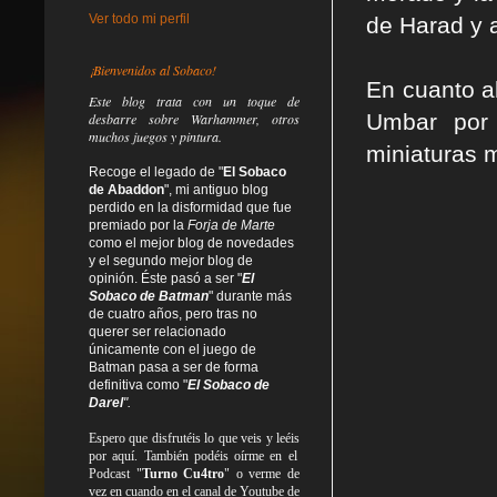
Ver todo mi perfil
de Harad y 
¡Bienvenidos al Sobaco!
En cuanto a
Este blog trata
con un toque de
Umbar por 
desbarre
sobre Warhammer, otros
muchos juegos y pintura.
miniaturas m
Recoge el legado de "
El Sobaco
de Abaddon
", mi antiguo blog
perdido en la disformidad
que fue
premiado por la
Forja de Marte
como el mejor blog de novedades
y el segundo mejor blog de
opinión. Éste pasó a ser "
El
Sobaco de Batman
" durante más
de cuatro años, pero tras no
querer ser relacionado
únicamente con el juego de
Batman pasa a ser de forma
definitiva como
"
El Sobaco de
Darel
".
Espero que disfrutéis lo que
veis
y
leéis
por aquí. También podéis oírme en el
Podcast "
Turno Cu4tro
" o verme de
vez en cuando en el canal de Youtube de