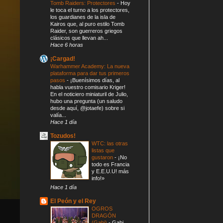
Tomb Raiders: Protectores
-
Hoy
le toca el turno a los protectores,
los guardianes de la isla de
Kairos que, al puro estilo Tomb
Raider, son guerreros griegos
clásicos que llevan ah...
Hace 6 horas
¡Cargad!
Warhammer Academy: La nueva
plataforma para dar tus primeros
pasos
-
¡Buenísimos días, al
habla vuestro comisario Kriger!
En el noticiero miniaturil de Julio,
hubo una pregunta (un saludo
desde aquí, @jotaefe) sobre si
valía...
Hace 1 día
Tozudos!
WTC: las otras
listas que
gustaron
-
¡No
todo es Francia
y E.E.U.U! más
info!»
Hace 1 día
El Peón y el Rey
OGROS
DRAGÓN
(Gabi)
-
Gabi