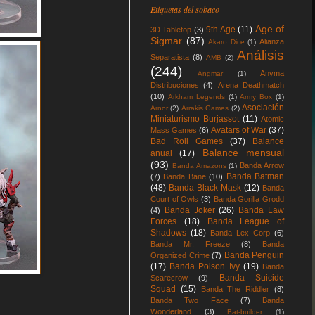
Etiquetas del sobaco
Age of
9th Age
(11)
3D Tabletop
(3)
Sigmar
(87)
Alianza
Akaro Dice
(1)
Análisis
Separatista
(8)
AMB
(2)
(244)
Anyma
Angmar
(1)
Distribuciones
(4)
Arena Deathmatch
(10)
Arkham Legends
(1)
Army Box
(1)
Asociación
Arnor
(2)
Arrakis Games
(2)
Miniaturismo Burjassot
(11)
Atomic
Avatars of War
(37)
Mass Games
(6)
Bad Roll Games
(37)
Balance
Balance mensual
anual
(17)
(93)
Banda Arrow
Banda Amazons
(1)
Banda Batman
(7)
Banda Bane
(10)
(48)
Banda Black Mask
(12)
Banda
Court of Owls
(3)
Banda Gorilla Grodd
Banda Joker
(26)
Banda Law
(4)
Forces
(18)
Banda League of
Shadows
(18)
Banda Lex Corp
(6)
Banda Mr. Freeze
(8)
Banda
Banda Penguin
Organized Crime
(7)
(17)
Banda Poison Ivy
(19)
Banda
Banda Suicide
Scarecrow
(9)
Squad
(15)
Banda The Riddler
(8)
Banda Two Face
(7)
Banda
Wonderland
(3)
Bat-builder
(1)