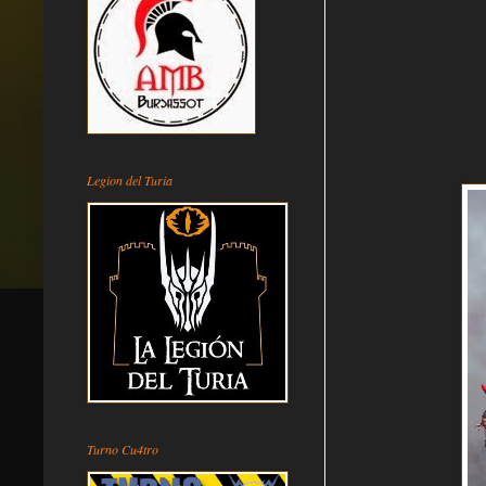
Legion del Turia
Turno Cu4tro