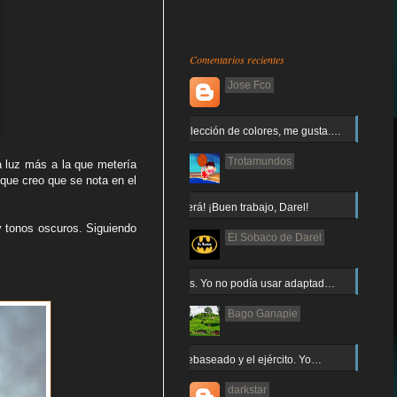
Comentarios recientes
Jose Fco
Muy buena elección de colores, me gusta.…
Trotamundos
a luz más a la que metería
 que creo que se nota en el
¡Arnor no caerá! ¡Buen trabajo, Darel!
y tonos oscuros. Siguiendo
El Sobaco de Darel
Jajaja gracias. Yo no podía usar adaptad…
Bago Ganapie
Increíble el rebaseado y el ejército. Yo…
darkstar