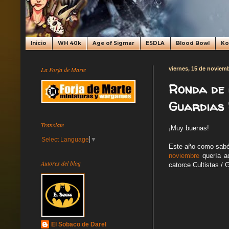
Inicio
WH 40k
Age of Sigmar
ESDLA
Blood Bowl
K
La Forja de Marte
viernes, 15 de noviem
Ronda de 
Guardias 
Translate
¡Muy buenas!
Select Language
▼
Este año como sabéi
noviembre
quería ac
Autores del blog
catorce Cultistas /
El Sobaco de Darel