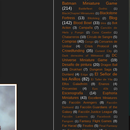
Batman Miniature Game
(214)
Battlefleet Gothic
(1)
Blackstone
BlackChaptel Miniatures
(1)
Blog
Fortress
(13)
Blitzkrieg
(2)
(142)
Blood Bowl
(33)
Bolt
blos
(1)
Action
(3)
Campaña
(7)
Canción de
Hielo y Fuego
(2)
Casa Cawdor
(1)
Chatarreros
(10)
Círculo de Sangre
(5)
Compras
(40)
Corsarios de
Congo
(2)
Umbar
(4)
Crisis Protocol
(4)
Crowdfunding
(35)
Cursed City
(2)
DC
Dark denezins of Mirkwood
(1)
Universe Miniature Game
(19)
Desafío de pintura
(20)
Dragon Ball
(10)
Drukhari
(7)
Dungeon Saga
(3)
El Señor de
Dunland
(4)
Edge
(2)
los Anillos
(82)
El Taller de Yila
(1)
Elfos Galadhrim
(8)
Enanos
(4)
Encuestas
(4)
Epic 40k
(2)
Escenografía
(14)
Euphoria
Miniatures
(43)
Excellent Miniatures
(5)
Facción Avengers
(8)
Facción
Facción Guardians of the
Darkseid
(1)
Galaxy
(6)
Facción Justice League
(5)
Facción Lanterns
(1)
Facebook
(1)
Fantasy Flight Games
(8)
Fangorn
(1)
Far Harad
(5)
Feudos
(5)
Final Fantasy