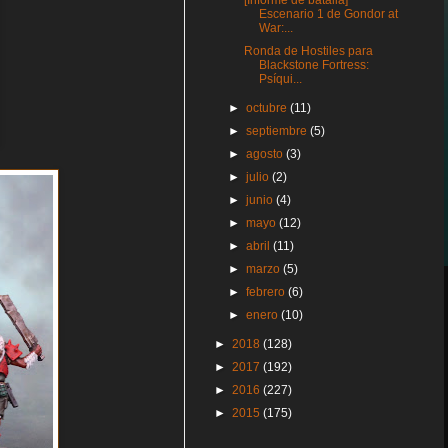
[Informe de batalla]
Escenario 1 de Gondor at
War:...
Ronda de Hostiles para
Blackstone Fortress:
Psíqui...
►
octubre
(11)
►
septiembre
(5)
►
agosto
(3)
►
julio
(2)
►
junio
(4)
►
mayo
(12)
►
abril
(11)
►
marzo
(5)
►
febrero
(6)
►
enero
(10)
►
2018
(128)
►
2017
(192)
►
2016
(227)
►
2015
(175)