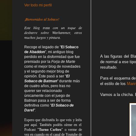
Ver todo mi perfil
¡Bienvenidos al Sobaco!
Este blog trata
con un toque de
desbarre
sobre Warhammer, otros
muchos juegos y pintura.
Recoge el legado de "
El Sobaco
de Abaddon
", mi antiguo blog
A las figuras del B
perdido en la disformidad
que fue
premiado por la
Forja de Marte
de normal a ese tipo
como el mejor blog de novedades
resultado.
y el segundo mejor blog de
opinión. Éste pasó a ser "
El
Para el esquema de 
Sobaco de Batman
" durante más
el estilo de los
Mari
de cuatro años, pero tras no
querer ser relacionado
Vamos a la chicha. 
únicamente con el juego de
Batman pasa a ser de forma
definitiva como
"
El Sobaco de
Darel
".
Espero que disfrutéis lo que
veis
y
leéis
por aquí. También podéis oírme en el
Podcast "
Turno Cu4tro
" o verme de
vez en cuando en el canal de Youtube de