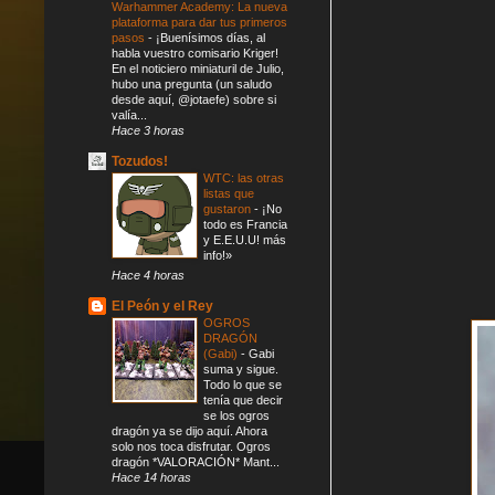
Warhammer Academy: La nueva
plataforma para dar tus primeros
pasos
-
¡Buenísimos días, al
habla vuestro comisario Kriger!
En el noticiero miniaturil de Julio,
hubo una pregunta (un saludo
desde aquí, @jotaefe) sobre si
valía...
Hace 3 horas
Tozudos!
WTC: las otras
listas que
gustaron
-
¡No
todo es Francia
y E.E.U.U! más
info!»
Hace 4 horas
El Peón y el Rey
OGROS
DRAGÓN
(Gabi)
-
Gabi
suma y sigue.
Todo lo que se
tenía que decir
se los ogros
dragón ya se dijo aquí. Ahora
solo nos toca disfrutar. Ogros
dragón *VALORACIÓN* Mant...
Hace 14 horas