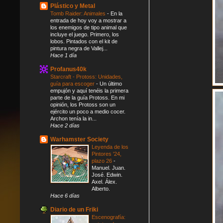
Plástico y Metal
Tomb Raider: Animales
-
En la
entrada de hoy voy a mostrar a
los enemigos de tipo animal que
incluye el juego. Primero, los
lobos. Pintados con el kit de
pintura negra de Vallej...
Hace 1 día
Profanus40k
Starcraft - Protoss: Unidades,
guía para escoger
-
Un último
empujón y aquí tenéis la primera
parte de la guía Protoss. En mi
opinión, los Protoss son un
ejército un poco a medio cocer.
Archon tenía la in...
Hace 2 días
Warhamster Society
Leyenda de los
Pintores '24,
plazo 26
-
Manuel. Juan.
José. Edwin.
Axel. Álex.
Alberto.
Hace 6 días
Diario de un Friki
Escenografía: