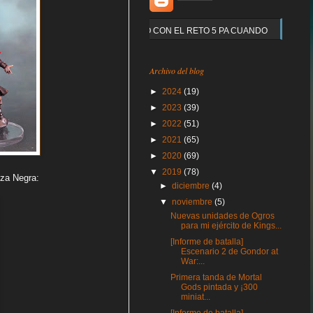
Y QUE PASO CON EL RETO 5 PA CUANDO
Archivo del blog
►
2024
(19)
►
2023
(39)
►
2022
(51)
►
2021
(65)
►
2020
(69)
▼
2019
(78)
eza Negra:
►
diciembre
(4)
▼
noviembre
(5)
Nuevas unidades de Ogros
para mi ejército de Kings...
[Informe de batalla]
Escenario 2 de Gondor at
War:...
Primera tanda de Mortal
Gods pintada y ¡300
miniat...