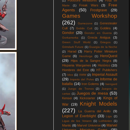
Footsore Miniatures
(4)
(1)
Forja de
Free
Freak Wars
(3)
Marte
(1)
Agents
(50)
Frostgrave
(29)
Games Workshop
(262)
Genestealer
Gamezone
(1)
Cult
(7)
Goblins
(4)
Goblin Cult
(1)
Gondor
(20)
Gondor en Guerra
(2)
Grecia Antigua
(3)
Gorkamorka
(1)
Green Stuff World
(1)
Griegos
(1)
Grimdark Future
(1)
Guargia de la Noche
Harad
(3)
Harry Potter Miniature
(2)
HeroQuest
Game
(6)
Heroforge
(1)
(29)
Hijos de la Sangre Negra
(8)
Hispania Wargames
(4)
Histórico
(10)
Hombres del Este
(6)
HT Publishers
Imperial Assault
(7)
Idos
(1)
IIWW
(2)
(29)
Informe de
Imperio del Polvo
(2)
batalla
(14)
Iron Golems
(4)
Isengard
(1)
Juego de Tronos
(2)
Juegos de
Juegos de mesa
(53)
cartas
(1)
Kings of
Kensei
(4)
Kickstarter
(4)
Knight Models
War
(19)
(227)
La Guerra del Anillo
(9)
Legion of Everblight
(33)
Liga
(2)
Ligas de los Votann
(1)
Lothlorien
(1)
Marvel
Mantic
(6)
Marvel Universe
(4)