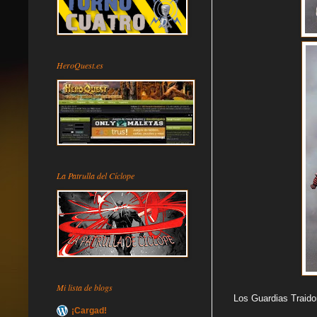
HeroQuest.es
La Patrulla del Cíclope
Mi lista de blogs
Los Guardias Traidor
¡Cargad!