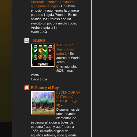
Starcraft - Protoss: Unidades,
guía para escoger
-
Un último
empujón y aquí tenéis la primera
parte de la guía Protoss. En mi
opinión, los Protoss son un
ejército un poco a medio cocer.
Archon tenía la in...
Hace 1 día
Tozudos!
WTC 2026:
Team Spain,
parte 1
-
Se
acerca el World
Team
Championship
2026... más
info!»
Hace 1 día
El Peón y el Rey
ESCENOGRAF
ÍA (Toñuco):
BOSQUES (y
III)
-
Disponemos de
unos cuantos
elementos de
escenografía con árboles de
espuma ( aquí y aquí) pero a
Toño, el dueño original de
aquellos árboles, no le quedab...