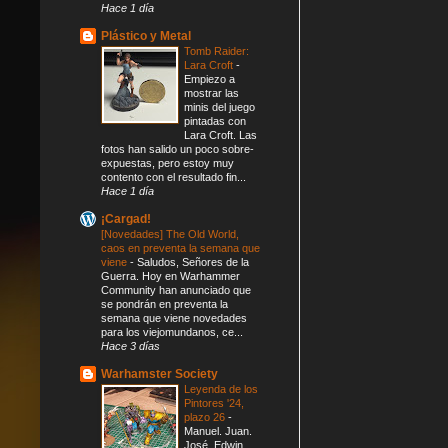
Hace 1 día
Plástico y Metal
Tomb Raider:
Lara Croft
-
Empiezo a
mostrar las
minis del juego
pintadas con
Lara Croft. Las
fotos han salido un poco sobre-
expuestas, pero estoy muy
contento con el resultado fin...
Hace 1 día
¡Cargad!
[Novedades] The Old World,
caos en preventa la semana que
viene
-
Saludos, Señores de la
Guerra. Hoy en Warhammer
Community han anunciado que
se pondrán en preventa la
semana que viene novedades
para los viejomundanos, ce...
Hace 3 días
Warhamster Society
Leyenda de los
Pintores '24,
plazo 26
-
Manuel. Juan.
José. Edwin.