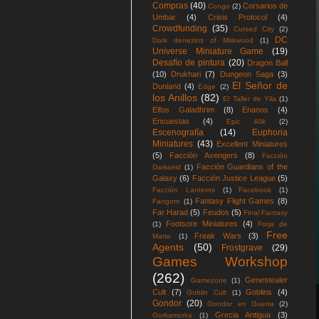
Compras
(40)
Corsarios de
Congo
(2)
Umbar
(4)
Crisis Protocol
(4)
Crowdfunding
(35)
Cursed City
(2)
DC
Dark denezins of Mirkwood
(1)
Universe Miniature Game
(19)
Desafío de pintura
(20)
Dragon Ball
(10)
Drukhari
(7)
Dungeon Saga
(3)
El Señor de
Dunland
(4)
Edge
(2)
los Anillos
(82)
El Taller de Yila
(1)
Elfos Galadhrim
(8)
Enanos
(4)
Encuestas
(4)
Epic 40k
(2)
Escenografía
(14)
Euphoria
Miniatures
(43)
Excellent Miniatures
(5)
Facción Avengers
(8)
Facción
Facción Guardians of the
Darkseid
(1)
Galaxy
(6)
Facción Justice League
(5)
Facción Lanterns
(1)
Facebook
(1)
Fantasy Flight Games
(8)
Fangorn
(1)
Far Harad
(5)
Feudos
(5)
Final Fantasy
Footsore Miniatures
(4)
(1)
Forja de
Free
Freak Wars
(3)
Marte
(1)
Agents
(50)
Frostgrave
(29)
Games Workshop
(262)
Genestealer
Gamezone
(1)
Cult
(7)
Goblins
(4)
Goblin Cult
(1)
Gondor
(20)
Gondor en Guerra
(2)
Grecia Antigua
(3)
Gorkamorka
(1)