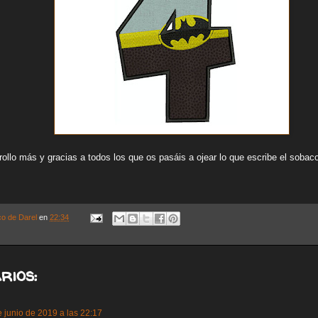
llo más y gracias a todos los que os pasáis a ojear lo que escribe el sobaco 
co de Darel
en
22:34
rios:
 junio de 2019 a las 22:17