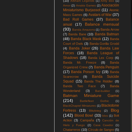
(10)
Arkham Legends
(1)
Army Box
(1)
Asociación
Arnor
(2)
Arrakis Games
(2)
Miniaturismo Burjassot
(11)
Atomic
Avatars of War
(37)
Mass Games
(6)
Bad Roll Games
(37)
Balance
Balance mensual
anual
(17)
(93)
Banda Arrow
Banda Amazons
(1)
Banda Batman
(7)
Banda Bane
(10)
(48)
Banda Black Mask
(12)
Banda
Court of Owls
(3)
Banda Gorilla Grodd
Banda Joker
(26)
Banda Law
(4)
Forces
(18)
Banda League of
Shadows
(18)
Banda Lex Corp
(6)
Banda Mr. Freeze
(8)
Banda
Banda Penguin
Organized Crime
(7)
(17)
Banda Poison Ivy
(19)
Banda
Banda Suicide
Scarecrow
(9)
Squad
(15)
Banda The Riddler
(8)
Banda Two Face
(7)
Banda
Wonderland
(3)
Bat-builder
(1)
Batman Miniature Game
(214)
Battlefleet Gothic
(1)
Blackstone
BlackChaptel Miniatures
(1)
Blog
Fortress
(13)
Blitzkrieg
(2)
(142)
Blood Bowl
(33)
Bolt
blos
(1)
Action
(3)
Campaña
(7)
Canción de
Hielo y Fuego
(2)
Casa Cawdor
(1)
Chatarreros
(10)
Círculo de Sangre
(5)