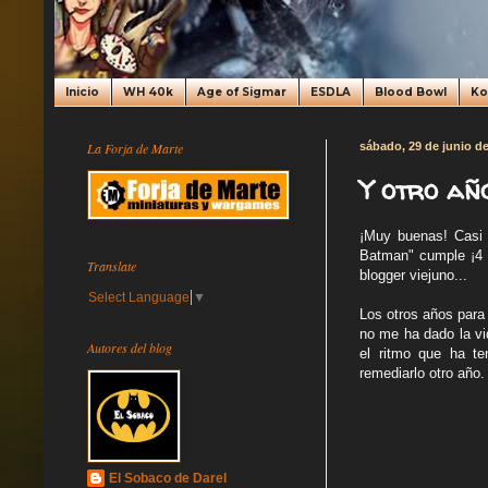
Inicio
WH 40k
Age of Sigmar
ESDLA
Blood Bowl
K
La Forja de Marte
sábado, 29 de junio d
Y otro año
¡Muy buenas! Casi 
Batman" cumple ¡4 a
Translate
blogger viejuno...
Select Language
▼
Los otros años para 
no me ha dado la vi
Autores del blog
el ritmo que ha te
remediarlo otro año.
El Sobaco de Darel