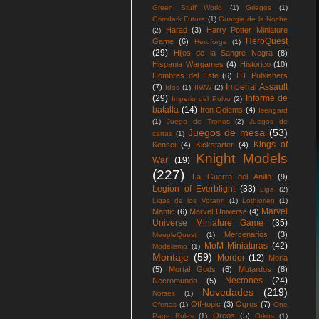
Green Stuff World
(1)
Griegos
(1)
Grimdark Future
(1)
Guargia de la Noche
Harad
(3)
Harry Potter Miniature
(2)
HeroQuest
Game
(6)
Heroforge
(1)
(29)
Hijos de la Sangre Negra
(8)
Hispania Wargames
(4)
Histórico
(10)
Hombres del Este
(6)
HT Publishers
Imperial Assault
(7)
Idos
(1)
IIWW
(2)
(29)
Informe de
Imperio del Polvo
(2)
batalla
(14)
Iron Golems
(4)
Isengard
(1)
Juego de Tronos
(2)
Juegos de
Juegos de mesa
(53)
cartas
(1)
Kings of
Kensei
(4)
Kickstarter
(4)
Knight Models
War
(19)
(227)
La Guerra del Anillo
(9)
Legion of Everblight
(33)
Liga
(2)
Ligas de los Votann
(1)
Lothlorien
(1)
Marvel
Mantic
(6)
Marvel Universe
(4)
Universe Miniature Game
(35)
Mercenarios
(3)
MeepleQuest
(1)
MoM Miniaturas
(42)
Modelismo
(1)
Montaje
(59)
Mordor
(12)
Moria
(5)
Mortal Gods
(6)
Mutardos
(8)
Necrones
(24)
Necromunda
(5)
Novedades
(219)
Norses
(1)
Off-topic
(3)
Ogros
(7)
Ofertas
(1)
One
Orcos
(5)
Page Rules
(1)
Orkos
(1)