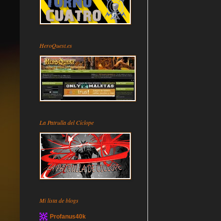
HeroQuest.es
La Patrulla del Cíclope
Mi lista de blogs
Profanus40k