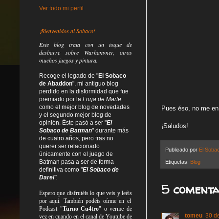
Ver todo mi perfil
¡Bienvenidos al Sobaco!
Este blog trata
con un toque de
desbarre
sobre Warhammer, otros
muchos juegos y pintura.
Recoge el legado de "
El Sobaco
de Abaddon
", mi antiguo blog
perdido en la disformidad
que fue
premiado por la
Forja de Marte
como el mejor blog de novedades
Pues éso, no me enro
y el segundo mejor blog de
opinión. Éste pasó a ser "
El
¡Saludos!
Sobaco de Batman
" durante más
de cuatro años, pero tras no
querer ser relacionado
Publicado por
El Soba
únicamente con el juego de
Batman pasa a ser de forma
Etiquetas:
Blog
definitiva como
"
El Sobaco de
Darel
".
5 comenta
Espero que disfrutéis lo que
veis
y
leéis
por aquí. También podéis oírme en el
Podcast "
Turno Cu4tro
" o verme de
tomeu
30 de
vez en cuando en el canal de Youtube de