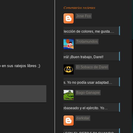
Comentarios recientes
Jose Fco
Muy buena elección de colores, me gusta.…
Trotamundos
¡Arnor no caerá! ¡Buen trabajo, Darel!
en sus ratejos libres ;)
El Sobaco de Darel
Jajaja gracias. Yo no podía usar adaptad…
Bago Ganapie
Increíble el rebaseado y el ejército. Yo…
darkstar