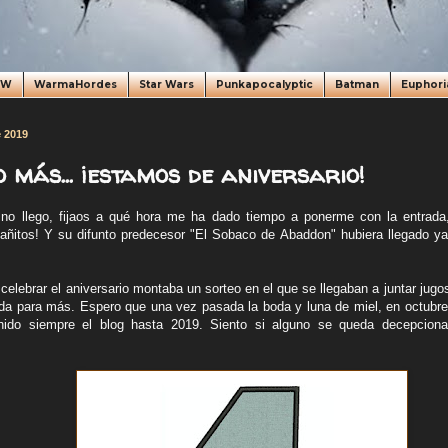
oW
WarmaHordes
Star Wars
Punkapocalyptic
Batman
Euphori
e 2019
 más... ¡estamos de aniversario!
no llego, fijaos a qué hora me ha dado tiempo a ponerme con la entrada
ñitos! Y su difunto predecesor "El Sobaco de Abaddon" hubiera llegado ya
celebrar el aniversario montaba un sorteo en el que se llegaban a juntar jug
da para más. Espero que una vez pasada la boda y luna de miel, en octubre
nido siempre el blog hasta 2019. Siento si alguno se queda decepciona