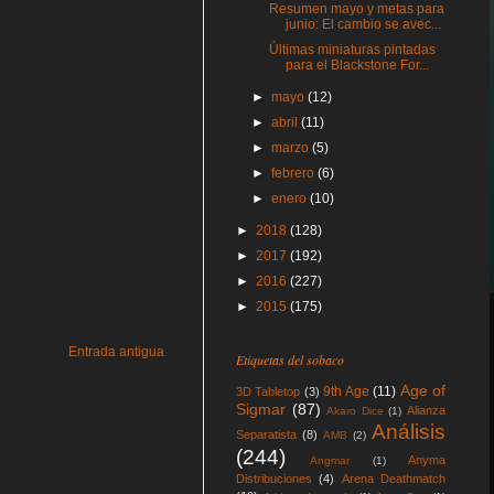
Resumen mayo y metas para
junio: El cambio se avec...
Últimas miniaturas pintadas
para el Blackstone For...
►
mayo
(12)
►
abril
(11)
►
marzo
(5)
►
febrero
(6)
►
enero
(10)
►
2018
(128)
►
2017
(192)
►
2016
(227)
►
2015
(175)
Entrada antigua
Etiquetas del sobaco
Age of
9th Age
(11)
3D Tabletop
(3)
Sigmar
(87)
Alianza
Akaro Dice
(1)
Análisis
Separatista
(8)
AMB
(2)
(244)
Anyma
Angmar
(1)
Distribuciones
(4)
Arena Deathmatch