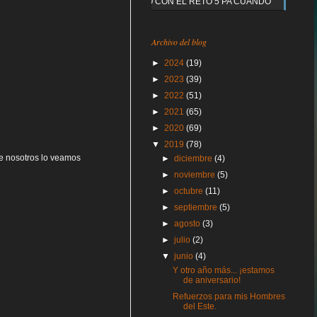
Y QUE PASO CON EL RETO 5 PA CUANDO
Archivo del blog
►
2024
(19)
►
2023
(39)
►
2022
(51)
►
2021
(65)
►
2020
(69)
▼
2019
(78)
ue nosotros lo veamos
►
diciembre
(4)
►
noviembre
(5)
►
octubre
(11)
►
septiembre
(5)
►
agosto
(3)
►
julio
(2)
▼
junio
(4)
Y otro año más... ¡estamos
de aniversario!
Refuerzos para mis Hombres
del Este.