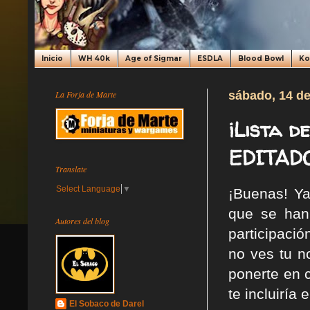
Inicio
WH 40k
Age of Sigmar
ESDLA
Blood Bowl
K
La Forja de Marte
sábado, 14 de
¡Lista d
EDITAD
Translate
Select Language
▼
¡Buenas! Ya
que se han
Autores del blog
participació
no ves tu n
ponerte en c
te incluiría e
El Sobaco de Darel