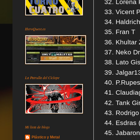
Lorena 
Vicent 
Haldric
HeroQuest.es
Fran T
Khultar
Neko D
Lato Gi
Jalgar1
La Patrulla del Cíclope
P.Rupes
Claudia
Tank Gi
Rodrig
Esdras 
Mi lista de blogs
Jabaro
Plástico y Metal