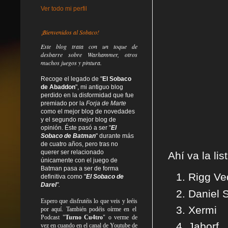
Ver todo mi perfil
¡Bienvenidos al Sobaco!
Este blog trata
con un toque de
desbarre
sobre Warhammer, otros
muchos juegos y pintura.
Recoge el legado de "
El Sobaco
de Abaddon
", mi antiguo blog
perdido en la disformidad
que fue
premiado por la
Forja de Marte
como el mejor blog de novedades
y el segundo mejor blog de
opinión. Éste pasó a ser "
El
Sobaco de Batman
" durante más
de cuatro años, pero tras no
querer ser relacionado
Ahí va la lis
únicamente con el juego de
Batman pasa a ser de forma
Rigg V
definitiva como
"
El Sobaco de
Darel
".
Daniel 
Espero que disfrutéis lo que
veis
y
leéis
Xermi
por aquí. También podéis oírme en el
Podcast "
Turno Cu4tro
" o verme de
Jaborf
vez en cuando en el canal de Youtube de