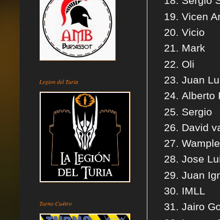
Sergio 
Vicen A
Vicio
Mark
Oli
Juan Lu
Legion del Turia
Alberto
Sergio
David v
Wampley
Jose L
Juan Ig
IMLL
Turno Cu4tro
Jairo G