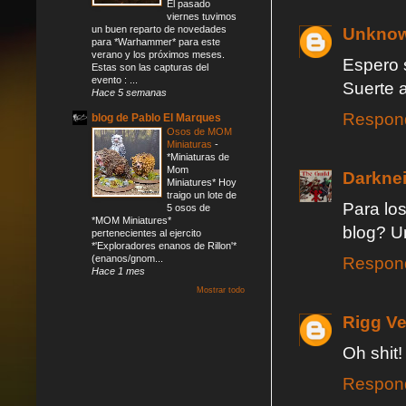
El pasado
viernes tuvimos
un buen reparto de novedades
Unkno
para *Warhammer* para este
verano y los próximos meses.
Espero 
Estas son las capturas del
evento : ...
Suerte 
Hace 5 semanas
Respon
blog de Pablo El Marques
Osos de MOM
Miniaturas
-
*Miniaturas de
Mom
Darknei
Miniatures* Hoy
traigo un lote de
Para los
5 osos de
*MOM Miniatures*
blog? U
pertenecientes al ejercito
*'Exploradores enanos de Rillon'*
(enanos/gnom...
Respon
Hace 1 mes
Mostrar todo
Rigg V
Oh shit
Respon