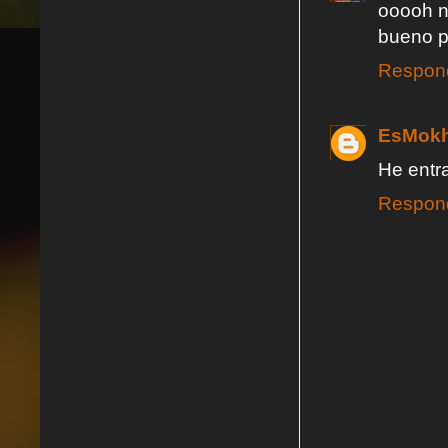
ooooh n
bueno p
Respon
EsMokh
He entra
Respon