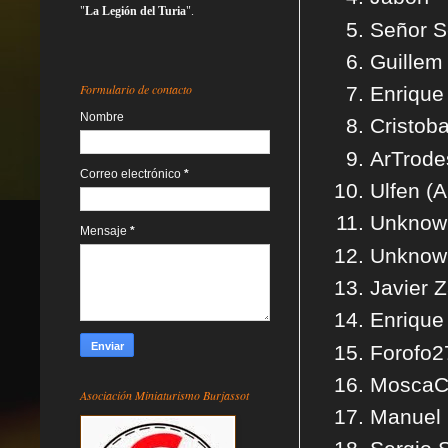
"
La Legión del Turia
".
Señor S
Guillem
Formulario de contacto
Enriqu
Nombre
Cristob
ArTrod
Correo electrónico
*
Ulfen (A
Unknown
Mensaje
*
Unknown
Javier 
Enriqu
Forofo2
MoscaC
Asociación Miniaturismo Burjassot
Manuel