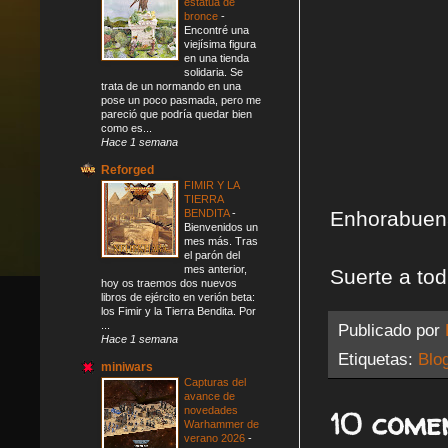
estatua de
bronce
-
Encontré una
viejísima figura
en una tienda
solidaria. Se
trata de un normando en una
pose un poco pasmada, pero me
pareció que podría quedar bien
como es...
Hace 1 semana
Reforged
FIMIR Y LA
TIERRA
BENDITA
-
Enhorabuena
Bienvenidos un
mes más. Tras
el parón del
mes anterior,
Suerte a to
hoy os traemos dos nuevos
libros de ejército en verión beta:
los Fimir y la Tierra Bendita. Por
...
Publicado por
Hace 1 semana
Etiquetas:
Blo
miniwars
Capturas del
avance de
novedades
10 come
Warhammer de
verano 2026
-