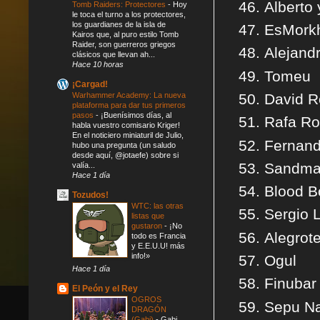
Alberto
Tomb Raiders: Protectores
-
Hoy
le toca el turno a los protectores,
los guardianes de la isla de
EsMork
Kairos que, al puro estilo Tomb
Raider, son guerreros griegos
Alejand
clásicos que llevan ah...
Hace 10 horas
Tomeu
¡Cargad!
Warhammer Academy: La nueva
David 
plataforma para dar tus primeros
pasos
-
¡Buenísimos días, al
Rafa R
habla vuestro comisario Kriger!
En el noticiero miniaturil de Julio,
Fernand
hubo una pregunta (un saludo
desde aquí, @jotaefe) sobre si
Sandm
valía...
Hace 1 día
Blood 
Tozudos!
WTC: las otras
Sergio 
listas que
gustaron
-
¡No
Alegrot
todo es Francia
y E.E.U.U! más
info!»
Ogul
Hace 1 día
Finubar
El Peón y el Rey
OGROS
Sepu N
DRAGÓN
(Gabi)
-
Gabi