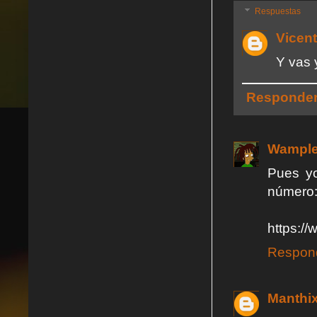
Respuestas
Vicent
Y vas 
Responde
Wampl
Pues yo
número
https:/
Respon
Manthi