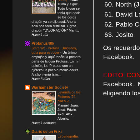
North (
suma y sigue.
Todo lo que se
David L
tenía que decir
se los ogros
dragón ya se dijo aquí. Ahora
Pablo 
solo nos toca disfrutar. Ogros
dragón *VALORACIÓN* Mant...
Josito
Hace 1 día
Profanus40k
Os recuerdo
Starcraft - Protoss: Unidades,
guía para escoger
-
Un último
Facebook.
empujón y aquí tenéis la primera
parte de la guía Protoss. En mi
opinión, los Protoss son un
ejército un poco a medio cocer.
EDITO CO
Archon tenía la in...
Hace 3 días
Facebook. 
Warhamster Society
eligiendo lo
Leyenda de los
Pintores '24,
plazo 26
-
Manuel. Juan.
José. Edwin.
Axel. Álex.
Alberto.
Hace 1 semana
Diario de un Friki
Escenografía: