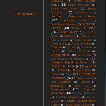
Banda Suicide
Scarecrow
(9)
Squad
(15)
Banda The Riddler
(8)
Banda Two Face
(7)
Banda
Wonderland
(3)
Bat-builder
(1)
Entrada antigua
Batman Miniature Game
(214)
Battlefleet Gothic
(1)
Blackstone
BlackChaptel Miniatures
(1)
Blog
Fortress
(13)
Blitzkrieg
(2)
(142)
Blood Bowl
(33)
Bolt
blos
(1)
Action
(3)
Campaña
(7)
Canción de
Hielo y Fuego
(2)
Casa Cawdor
(1)
Chatarreros
(10)
Círculo de Sangre
(5)
Compras
(40)
Corsarios de
Congo
(2)
Umbar
(4)
Crisis Protocol
(4)
Crowdfunding
(35)
Cursed City
(2)
DC
Dark denezins of Mirkwood
(1)
Universe Miniature Game
(19)
Desafío de pintura
(20)
Dragon Ball
(10)
Drukhari
(7)
Dungeon Saga
(3)
El Señor de
Dunland
(4)
Edge
(2)
los Anillos
(82)
El Taller de Yila
(1)
Elfos Galadhrim
(8)
Enanos
(4)
Encuestas
(4)
Epic 40k
(2)
Escenografía
(14)
Euphoria
Miniatures
(43)
Excellent Miniatures
(5)
Facción Avengers
(8)
Facción
Facción Guardians of the
Darkseid
(1)
Galaxy
(6)
Facción Justice League
(5)