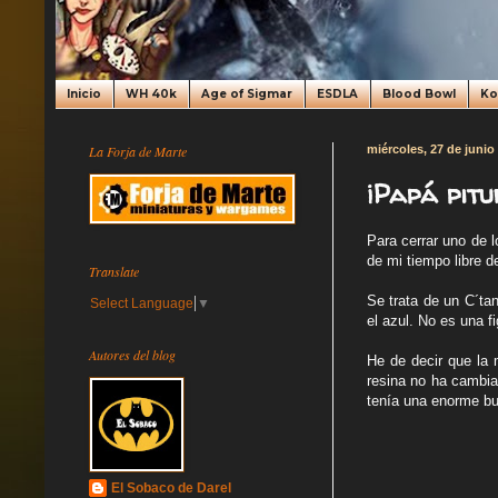
Inicio
WH 40k
Age of Sigmar
ESDLA
Blood Bowl
K
La Forja de Marte
miércoles, 27 de junio
¡Papá pitu
Para cerrar uno de 
de mi tiempo libre 
Translate
Se trata de un C´ta
Select Language
▼
el azul. No es una fi
Autores del blog
He de decir que la 
resina no ha cambia
tenía una enorme bu
El Sobaco de Darel