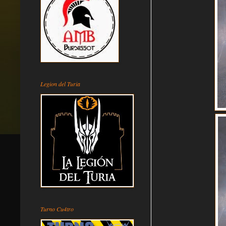
Legion del Turia
Turno Cu4tro