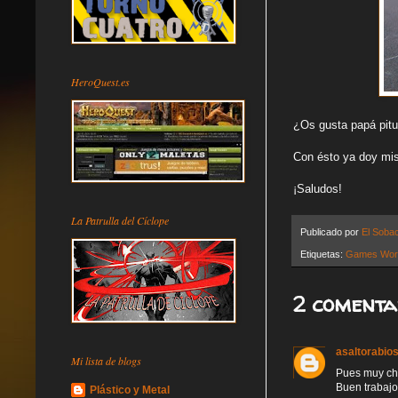
HeroQuest.es
¿Os gusta papá pitu
Con ésto ya doy mis 
¡Saludos!
La Patrulla del Cíclope
Publicado por
El Soba
Etiquetas:
Games Wor
2 comenta
asaltorabio
Mi lista de blogs
Pues muy ch
Buen trabajo
Plástico y Metal