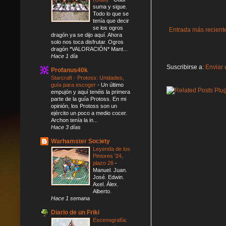
suma y sigue.
Todo lo que se
tenía que decir
se los ogros
Entrada más recient
dragón ya se dijo aquí. Ahora
solo nos toca disfrutar. Ogros
dragón *VALORACIÓN* Mant...
Hace 1 día
Suscribirse a:
Enviar 
Profanus40k
Starcraft - Protoss: Unidades,
guía para escoger
-
Un último
empujón y aquí tenéis la primera
parte de la guía Protoss. En mi
opinión, los Protoss son un
ejército un poco a medio cocer.
Archon tenía la in...
Hace 3 días
Warhamster Society
Leyenda de los
Pintores '24,
plazo 26
-
Manuel. Juan.
José. Edwin.
Axel. Álex.
Alberto.
Hace 1 semana
Diario de un Friki
Escenografía: