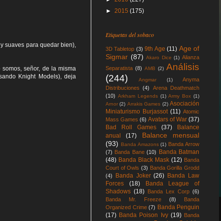
►
2015
(175)
Etiquetas del sobaco
muy suaves para quedar bien),
Age of
9th Age
(11)
3D Tabletop
(3)
Sigmar
(87)
Alianza
Akaro Dice
(1)
Análisis
o somos, señor, de la misma
Separatista
(8)
AMB
(2)
sando Knight Models), deja
(244)
Anyma
Angmar
(1)
Distribuciones
(4)
Arena Deathmatch
(10)
Arkham Legends
(1)
Army Box
(1)
Asociación
Arnor
(2)
Arrakis Games
(2)
Miniaturismo Burjassot
(11)
Atomic
Avatars of War
(37)
Mass Games
(6)
Bad Roll Games
(37)
Balance
Balance mensual
anual
(17)
(93)
Banda Arrow
Banda Amazons
(1)
Banda Batman
(7)
Banda Bane
(10)
(48)
Banda Black Mask
(12)
Banda
Court of Owls
(3)
Banda Gorilla Grodd
Banda Joker
(26)
Banda Law
(4)
Forces
(18)
Banda League of
Shadows
(18)
Banda Lex Corp
(6)
Banda Mr. Freeze
(8)
Banda
Banda Penguin
Organized Crime
(7)
(17)
Banda Poison Ivy
(19)
Banda