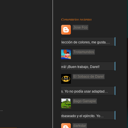
Comentarios recientes
Jose Fco
Muy buena elección de colores, me gusta.…
Trotamundos
¡Arnor no caerá! ¡Buen trabajo, Darel!
El Sobaco de Darel
Jajaja gracias. Yo no podía usar adaptad…
Bago Ganapie
..
Increíble el rebaseado y el ejército. Yo…
darkstar