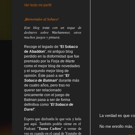
Ver todo mi perfil
¡Bienvenidos al Sobaco!
Este blog trata
con un toque de
desbarre
sobre Warhammer, otros
muchos juegos y pintura.
Recoge el legado de "
El Sobaco
de Abaddon
", mi antiguo blog
perdido en la disformidad
que fue
premiado por la
Forja de Marte
como el mejor blog de novedades
y el segundo mejor blog de
opinión. Éste pasó a ser "
El
Sobaco de Batman
" durante más
de cuatro años, pero tras no
querer ser relacionado
únicamente con el juego de
Batman pasa a ser de forma
definitiva como
"
El Sobaco de
Darel
".
La verdad es que co
Espero que disfrutéis lo que
veis
y
leéis
por aquí. También podéis oírme en el
No me enrollo más, 
Podcast "
Turno Cu4tro
" o verme de
vez en cuando en el canal de Youtube de