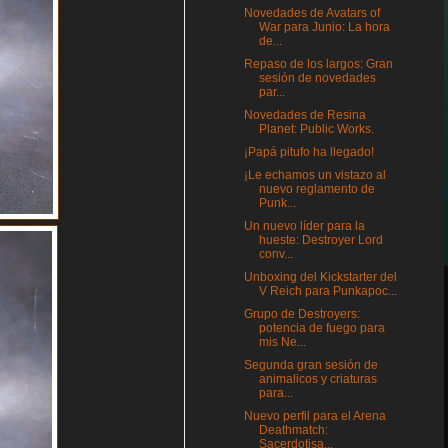
Novedades de Avatars of
War para Junio: La hora
de...
Repaso de los largos: Gran
sesión de novedades
par...
Novedades de Resina
Planet: Public Works.
¡Papá pitufo ha llegado!
¡Le echamos un vistazo al
nuevo reglamento de
Punk...
Un nuevo líder para la
hueste: Destroyer Lord
conv...
Unboxing del Kickstarter del
V Reich para Punkapoc...
Grupo de Destroyers:
potencia de fuego para
mis Ne...
Segunda gran sesión de
animalicos y criaturas
para...
Nuevo perfil para el Arena
Deathmatch:
Sacerdotisa...