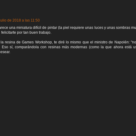
julio de 2018 a las 11:50
arece una miniatura difícil de pintar (la piel requiere unas luces y unas sombras 
felicitarte por tan buen trabajo.
 la resina de Games Workshop, te diré lo mismo que el ministro de Napolén: "n
. Eso sí, comparándola con resinas más modernas (como la que ahora está u
esear.