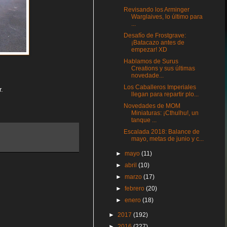
Revisando los Arminger
Warglaives, lo último para
...
Desafío de Frostgrave:
¡Batacazo antes de
empezar! XD
Hablamos de Surus
Creations y sus últimas
novedade...
Los Caballeros Imperiales
r.
llegan para repartir plo...
Novedades de MOM
Miniaturas: ¡Cthulhu!, un
tanque ...
Escalada 2018: Balance de
mayo, metas de junio y c...
►
mayo
(11)
►
abril
(10)
►
marzo
(17)
►
febrero
(20)
►
enero
(18)
►
2017
(192)
►
2016
(227)