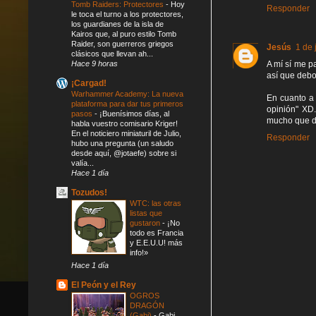
Tomb Raiders: Protectores
-
Hoy
Responder
le toca el turno a los protectores,
los guardianes de la isla de
Kairos que, al puro estilo Tomb
Raider, son guerreros griegos
Jesús
1 de 
clásicos que llevan ah...
A mí sí me p
Hace 9 horas
así que debo 
¡Cargad!
Warhammer Academy: La nueva
En cuanto a
plataforma para dar tus primeros
opinión" XD
pasos
-
¡Buenísimos días, al
mucho que d
habla vuestro comisario Kriger!
En el noticiero miniaturil de Julio,
Responder
hubo una pregunta (un saludo
desde aquí, @jotaefe) sobre si
valía...
Hace 1 día
Tozudos!
WTC: las otras
listas que
gustaron
-
¡No
todo es Francia
y E.E.U.U! más
info!»
Hace 1 día
El Peón y el Rey
OGROS
DRAGÓN
(Gabi)
-
Gabi