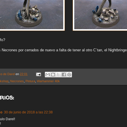
fo?
Necrones por cerrados de nuevo a falta de tener al otro C´tan, el Nightbringe
co de Darel
en
22:01
kshop
,
Necrones
,
Pintura
,
Warhammer 40k
rios:
so
30 de junio de 2018 a las 22:38
ulo Darel!
!