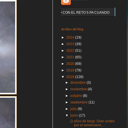
Y QUE PASO CON EL RETO 5 PA CUANDO
Archivo del blog
►
2024
(19)
►
2023
(39)
►
2022
(51)
►
2021
(65)
►
2020
(69)
►
2019
(78)
▼
2018
(128)
►
diciembre
(3)
►
noviembre
(4)
►
octubre
(8)
►
septiembre
(11)
►
julio
(9)
▼
junio
(17)
¡3 años de blog!: Gran sorteo
por el aniversario, ...