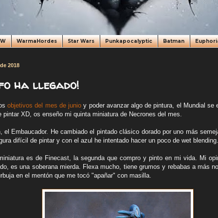
oW
WarmaHordes
Star Wars
Punkapocalyptic
Batman
Euphori
 de 2018
fo ha llegado!
los
objetivos del mes de junio
y poder avanzar algo de pintura, el Mundial se
de pintar XD, os enseño mi quinta miniatura de Necrones del mes.
n, el Embaucador. He cambiado el pintado clásico dorado por uno más semej
gura difícil de pintar y con el azul he intentado hacer un poco de wet blending
miniatura es de Finecast, la segunda que compro y pinto en mi vida. Mi opin
do, es una soberana mierda. Flexa mucho, tiene grumos y rebabas a más no 
rbuja en el mentón que me tocó "apañar" con masilla.