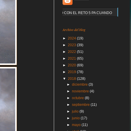
Y QUE PASO CON EL RETO 5 PA CUANDO
Archivo del blog
►
2024
(19)
►
2023
(39)
►
2022
(51)
►
2021
(65)
►
2020
(69)
►
2019
(78)
▼
2018
(128)
►
diciembre
(3)
►
noviembre
(4)
►
octubre
(8)
►
septiembre
(11)
►
julio
(9)
►
junio
(17)
►
mayo
(11)