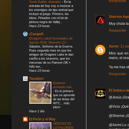
Responder
Tomb Raider: Animales
-
En la
entrada de hoy voy a mostrar a
los enemigos de tipo animal que
incluye el juego. Primero, los
Shermo Ag
lobos. Pintados con el kit de
pintura negra de Vallej...
Muy chula la
Hace 23 horas
Responder
¡Cargad!
[Dragon’s Lake] Novedades de
Agosto 2026: Skavens (2)
-
Xermi
21 de
Saludos, Señores de la Guerra.
Pues segundo mes en que los
Mira que en
amigos de Dragons Lake le dan
mano, el res
cariño a los skavens, que los
mecenas de su Patreon (9€ +
IVA) ten...
Ya me has ob
Hace 23 horas
Responder
Tozudos!
Estamos
armando mal...
El Sobaco d
-
Es lo primero
que se aprende
@Jesús ¡Grac
de las listas del
WTC... más
@Vicio ¡Qué 
info!»
Hace 1 día
@Shermo ¡Gra
El Peón y el Rey
HÉROES DE
@Xermi Lo ci
LOTHLORIEN