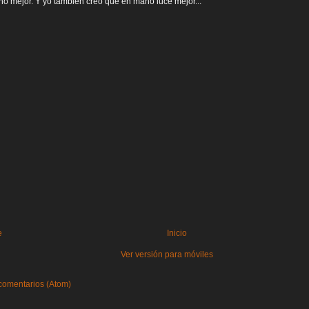
 mejor. Y yo también creo que en mano luce mejor...
e
Inicio
Ver versión para móviles
comentarios (Atom)