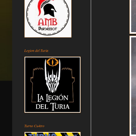
Legion del Turia
Turno Cu4tro