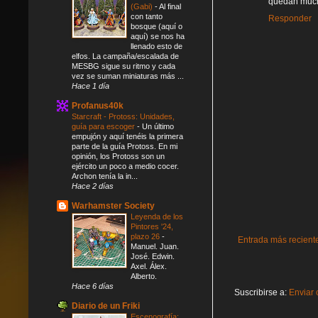
quedan mucho
(Gabi)
-
Al final
con tanto
Responder
bosque (aquí o
aquí) se nos ha
llenado esto de
elfos. La campaña/escalada de
MESBG sigue su ritmo y cada
vez se suman miniaturas más ...
Hace 1 día
Profanus40k
Starcraft - Protoss: Unidades,
guía para escoger
-
Un último
empujón y aquí tenéis la primera
parte de la guía Protoss. En mi
opinión, los Protoss son un
ejército un poco a medio cocer.
Archon tenía la in...
Hace 2 días
Warhamster Society
Leyenda de los
Pintores '24,
plazo 26
-
Entrada más recient
Manuel. Juan.
José. Edwin.
Axel. Álex.
Alberto.
Hace 6 días
Suscribirse a:
Enviar 
Diario de un Friki
Escenografía: