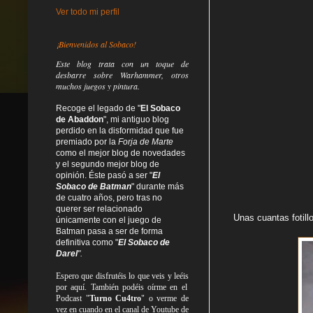
Ver todo mi perfil
¡Bienvenidos al Sobaco!
Este blog trata
con un toque de
desbarre
sobre Warhammer, otros
muchos juegos y pintura.
Recoge el legado de "
El Sobaco
de Abaddon
", mi antiguo blog
perdido en la disformidad
que fue
premiado por la
Forja de Marte
como el mejor blog de novedades
y el segundo mejor blog de
opinión. Éste pasó a ser "
El
Sobaco de Batman
" durante más
de cuatro años, pero tras no
querer ser relacionado
Unas cuantas fotill
únicamente con el juego de
Batman pasa a ser de forma
definitiva como
"
El Sobaco de
Darel
".
Espero que disfrutéis lo que
veis
y
leéis
por aquí. También podéis oírme en el
Podcast "
Turno Cu4tro
" o verme de
vez en cuando en el canal de Youtube de