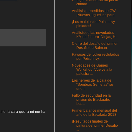
Una gatita anda suelta por la
ciudad.
Análisis prepedidos de GW:
¡Nuevos juguetitos para...
¡Los matojos de Poison Ivy
pintados!
Análisis de las novedades
KM de febrero: Ninjas, H...
Cierre del desafío del primer
Desafío de Batman.
Payasos del Joker reclutados
por Poison Ivy.
Novedades de Games
Workshop: Vuelve a la
palestra ...
Los héroes de la caja de
"Sombras Gemelas" se
unen...
Fallo de seguridad en la
prisión de Blackgate:
Los...
Primer balance mensual del
como la cara que a mi me ha
año de la Escalada 2018.
¡Resultados finales de
pintura del primer Desafío
...