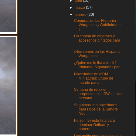
►
abril
(10)
►
marzo
(17)
▼
febrero
(20)
Compras en las Hispania
Wargames y Goblintrader:
¡...
Un cholón de objetivos y
accesorios pintados para
...
¡Nos vemos en las Hispania
Wargames!
¿Quién me lo iba a decir?:
Pintando Sigmarines par...
Novedades de MOM
Miniaturas: Grupo de
mando para l...
Semana de relax en
prepedidos de GW: nuevo
persona...
Seguimos con novedades
para Hijos de la Sangre
Neg...
Poison Ivy está lista para
dominar Gotham y
ponero...