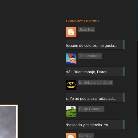
Comentarios recientes
Jose Fco
Muy buena elección de colores, me gusta.…
Trotamundos
¡Arnor no caerá! ¡Buen trabajo, Darel!
El Sobaco de Darel
Jajaja gracias. Yo no podía usar adaptad…
Bago Ganapie
Increíble el rebaseado y el ejército. Yo…
darkstar