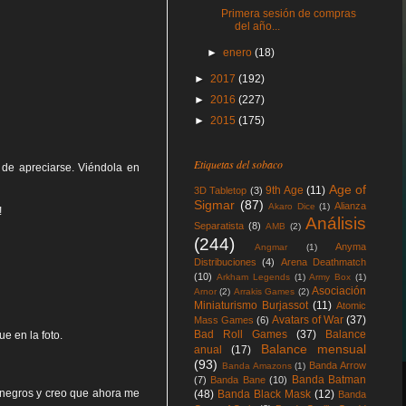
Primera sesión de compras
del año...
►
enero
(18)
►
2017
(192)
►
2016
(227)
►
2015
(175)
Etiquetas del sobaco
 de apreciarse. Viéndola en
Age of
9th Age
(11)
3D Tabletop
(3)
Sigmar
(87)
Alianza
Akaro Dice
(1)
!
Análisis
Separatista
(8)
AMB
(2)
(244)
Anyma
Angmar
(1)
Distribuciones
(4)
Arena Deathmatch
(10)
Arkham Legends
(1)
Army Box
(1)
Asociación
Arnor
(2)
Arrakis Games
(2)
Miniaturismo Burjassot
(11)
Atomic
Avatars of War
(37)
Mass Games
(6)
Bad Roll Games
(37)
Balance
e en la foto.
Balance mensual
anual
(17)
(93)
Banda Arrow
Banda Amazons
(1)
Banda Batman
(7)
Banda Bane
(10)
 negros y creo que ahora me
(48)
Banda Black Mask
(12)
Banda