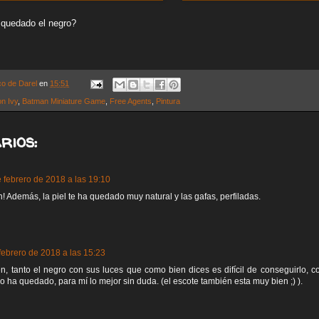
quedado el negro?
co de Darel
en
15:51
n Ivy
,
Batman Miniature Game
,
Free Agents
,
Pintura
rios:
 febrero de 2018 a las 19:10
! Además, la piel te ha quedado muy natural y las gafas, perfiladas.
febrero de 2018 a las 15:23
, tanto el negro con sus luces que como bien dices es difícil de conseguirlo, 
 ha quedado, para mí lo mejor sin duda. (el escote también esta muy bien ;) ).