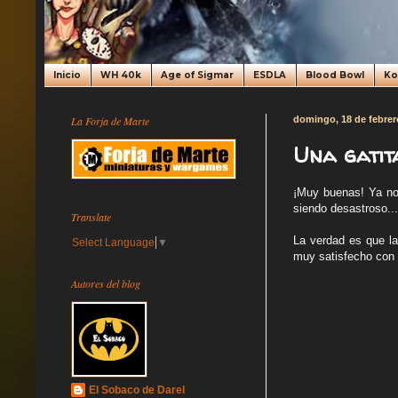
Inicio
WH 40k
Age of Sigmar
ESDLA
Blood Bowl
K
La Forja de Marte
domingo, 18 de febrer
Una gatit
¡Muy buenas! Ya no
siendo desastroso..
Translate
La verdad es que la
Select Language
▼
muy satisfecho con 
Autores del blog
El Sobaco de Darel