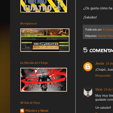
¿Os gusta cómo ha 
¡Saludos!
HeroQuest.es
Publicado por
El Soba
Etiquetas:
Banda Poiso
5 comenta
La Patrulla del Cíclope
Jesús
18 de
¡Chapó, Juan
Responder
Vicio
19 de 
Muy muy bien
gustado como
Mi lista de blogs
Un saludo!!
Plástico y Metal