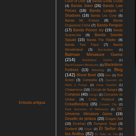
Court of Owls
(3)
Banda Gorilla Grodd
Banda Joker
(26)
Banda Law
(4)
Forces
(18)
Banda League of
Shadows
(18)
Banda Lex Corp
(6)
Banda Mr. Freeze
(8)
Banda
Banda Penguin
Organized Crime
(7)
(17)
Banda Poison Ivy
(19)
Banda
Banda Suicide
Scarecrow
(9)
Squad
(15)
Banda The Riddler
(8)
Banda Two Face
(7)
Banda
Wonderland
(3)
Bat-builder
(1)
Batman Miniature Game
(214)
Battlefleet Gothic
(1)
Blackstone
BlackChaptel Miniatures
(1)
Blog
Fortress
(13)
Blitzkrieg
(2)
(142)
Blood Bowl
(33)
Bolt
blos
(1)
Action
(3)
Campaña
(7)
Canción de
Hielo y Fuego
(2)
Casa Cawdor
(1)
Chatarreros
(10)
Círculo de Sangre
(5)
Compras
(40)
Corsarios de
Congo
(2)
Umbar
(4)
Crisis Protocol
(4)
Entrada antigua
Crowdfunding
(35)
Cursed City
(2)
DC
Dark denezins of Mirkwood
(1)
Universe Miniature Game
(19)
Desafío de pintura
(20)
Dragon Ball
(10)
Drukhari
(7)
Dungeon Saga
(3)
El Señor de
Dunland
(4)
Edge
(2)
los Anillos
(82)
El Taller de Yila
(1)