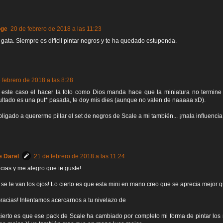
oge
20 de febrero de 2018 a las 11:23
 gata. Siempre es difícil pintar negros y te ha quedado estupenda.
 febrero de 2018 a las 8:28
 este caso el hacer la foto como Dios manda hace que la miniatura no termine
ultado es una put* pasada, te doy mis dies (aunque no valen de naaaaa xD).
ligado a quererme pillar el set de negros de Scale a mi también... ¡mala influencia
e Darel
21 de febrero de 2018 a las 11:24
ias y me alegro que te guste!
se te van los ojos! Lo cierto es que esta mini en mano creo que se aprecia mejor qu
cias! Intentamos acercarnos a tu nivelazo de
erto es que ese pack de Scale ha cambiado por completo mi forma de pintar los