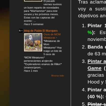
Tras aclama
El pasado
viernes tuvimos
voy a sust
un buen reparto de novedades
para *Warhammer* para este
objetivos an
verano y los próximos meses.
Estas son las capturas del
evento : ...
Hace 5 semanas
Pintar
blog de Pablo El Marques
%
):
Est
Osos de MOM
Miniaturas
-
noviem
*Miniaturas de
Mom
Banda d
Miniatures* Hoy
traigo un lote de
de 63 m
5 osos de
*MOM Miniatures*
Pintar 
pertenecientes al ejercito
*'Exploradores enanos de Rillon'*
Game
(
(enanos/gnom...
Hace 1 mes
gracias
Mostrar todo
Hood y S
Pintar 
(40 %):
Pintar 