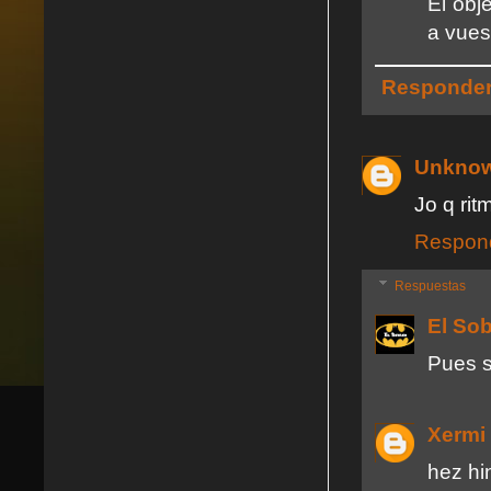
El obj
a vues
Responde
Unkno
Jo q ri
Respon
Respuestas
El So
Pues s
Xermi
hez hi