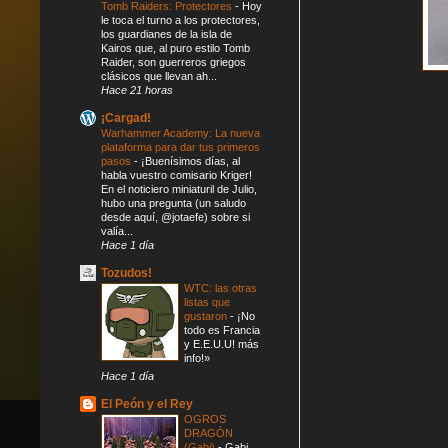
Tomb Raiders: Protectores
-
Hoy
le toca el turno a los protectores,
los guardianes de la isla de
Kairos que, al puro estilo Tomb
Raider, son guerreros griegos
clásicos que llevan ah...
Hace 21 horas
¡Cargad!
Warhammer Academy: La nueva
plataforma para dar tus primeros
pasos
-
¡Buenísimos días, al
habla vuestro comisario Kriger!
En el noticiero miniaturil de Julio,
hubo una pregunta (un saludo
desde aquí, @jotaefe) sobre si
valía...
Hace 1 día
Tozudos!
WTC: las otras
listas que
gustaron
-
¡No
todo es Francia
y E.E.U.U! más
info!»
Hace 1 día
El Peón y el Rey
OGROS
DRAGÓN
(Gabi)
-
Gabi