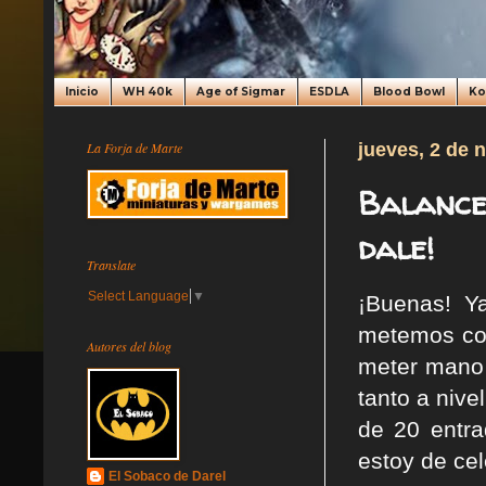
Inicio
WH 40k
Age of Sigmar
ESDLA
Blood Bowl
K
La Forja de Marte
jueves, 2 de 
Balance 
dale!
Translate
Select Language
▼
¡Buenas! Y
metemos con
Autores del blog
meter mano 
tanto a niv
de 20 entra
estoy de ce
El Sobaco de Darel