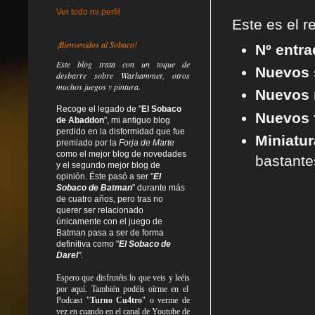
Ver todo mi perfil
Este es el 
¡Bienvenidos al Sobaco!
Nº entr
Este blog trata
con un toque de
Nuevos 
desbarre
sobre Warhammer, otros
muchos juegos y pintura.
Nuevos 
Recoge el legado de "
El Sobaco
Nuevos f
de Abaddon
", mi antiguo blog
perdido en la disformidad
que fue
Miniatur
premiado por la
Forja de Marte
como el mejor blog de novedades
bastante
y el segundo mejor blog de
opinión. Éste pasó a ser "
El
Sobaco de Batman
" durante más
de cuatro años, pero tras no
querer ser relacionado
únicamente con el juego de
Batman pasa a ser de forma
definitiva como
"
El Sobaco de
Darel
".
Espero que disfrutéis lo que
veis
y
leéis
por aquí. También podéis oírme en el
Podcast "
Turno Cu4tro
" o verme de
vez en cuando en el canal de Youtube de