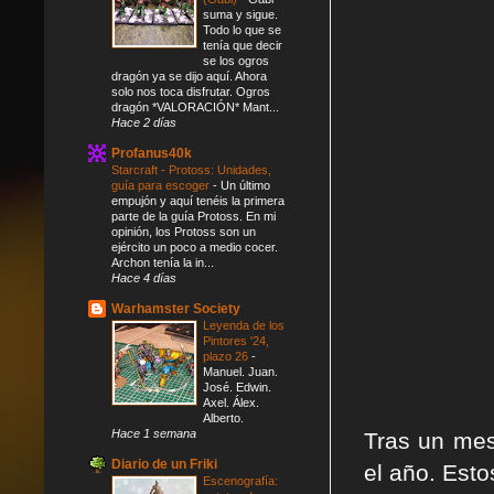
suma y sigue.
Todo lo que se
tenía que decir
se los ogros
dragón ya se dijo aquí. Ahora
solo nos toca disfrutar. Ogros
dragón *VALORACIÓN* Mant...
Hace 2 días
Profanus40k
Starcraft - Protoss: Unidades,
guía para escoger
-
Un último
empujón y aquí tenéis la primera
parte de la guía Protoss. En mi
opinión, los Protoss son un
ejército un poco a medio cocer.
Archon tenía la in...
Hace 4 días
Warhamster Society
Leyenda de los
Pintores '24,
plazo 26
-
Manuel. Juan.
José. Edwin.
Axel. Álex.
Alberto.
Hace 1 semana
Tras un mes
Diario de un Friki
el año. Esto
Escenografía: