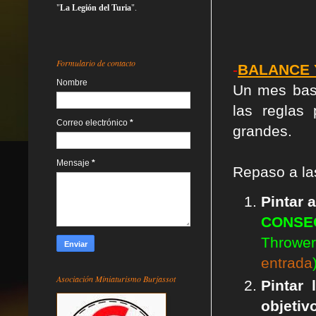
"
La Legión del Turia
".
Formulario de contacto
-
BALANCE 
Nombre
Un mes bast
las reglas
Correo electrónico
*
grandes.
Mensaje
*
Repaso a l
Pintar 
C
ON
SE
Thrower
entrada
Asociación Miniaturismo Burjassot
Pintar
objeti