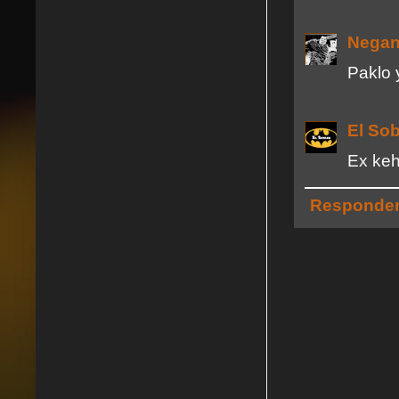
Nega
Paklo 
El So
Ex keh
Responde