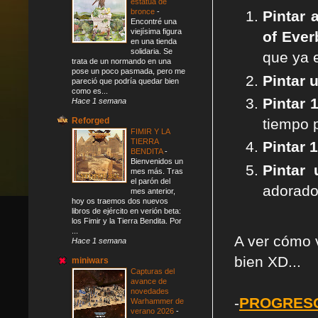
estatua de
bronce
-
Pintar 
Encontré una
viejísima figura
of Ever
en una tienda
solidaria. Se
que ya 
trata de un normando en una
pose un poco pasmada, pero me
Pintar 
pareció que podría quedar bien
como es...
Pintar
1
Hace 1 semana
Reforged
tiempo 
FIMIR Y LA
TIERRA
Pintar 
BENDITA
-
Bienvenidos un
Pintar
mes más. Tras
el parón del
adorado
mes anterior,
hoy os traemos dos nuevos
libros de ejército en verión beta:
los Fimir y la Tierra Bendita. Por
...
A ver cómo 
Hace 1 semana
bien XD...
miniwars
Capturas del
avance de
novedades
-
PROGRESO
Warhammer de
verano 2026
-