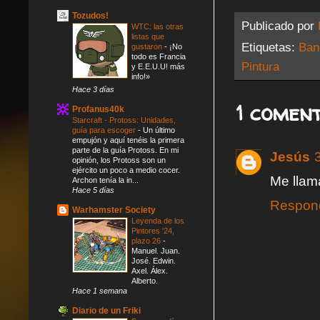
Tozudos!
Publicado por
WTC: las otras
listas que
Etiquetas:
Ban
gustaron
-
¡No
todo es Francia
Pintura
y E.E.U.U! más
info!»
Hace 3 días
1 coment
Profanus40k
Starcraft - Protoss: Unidades,
guía para escoger
-
Un último
empujón y aquí tenéis la primera
parte de la guía Protoss. En mi
Jesús
opinión, los Protoss son un
ejército un poco a medio cocer.
Me llama
Archon tenía la in...
Hace 5 días
Respon
Warhamster Society
Leyenda de los
Pintores '24,
plazo 26
-
Manuel. Juan.
José. Edwin.
Axel. Álex.
Alberto.
Hace 1 semana
Diario de un Friki