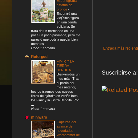
Escenografía:
estatua de
bronce
-
Encontré una
viejísima figura
en una tienda
solidaria. Se
trata de un normando en una
pose un poco pasmada, pero me
pareció que podría quedar bien
como es...
Entrada más recient
Hace 1 semana
Reforged
FIMIR Y LA
TIERRA
BENDITA
-
Suscribirse a
Bienvenidos un
mes más. Tras
el parón del
mes anterior,
hoy os traemos dos nuevos
libros de ejército en verión beta:
los Fimir y la Tierra Bendita. Por
...
Hace 1 semana
miniwars
Capturas del
avance de
novedades
Warhammer de