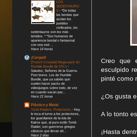
LOS
SEDENTAURO
S
-
*De todas
las bestias que
asolan los
pueblos
civilizados, los
sedentauros son los más
temidos. * *Son humanos de
apariencia bestial o fantasmal
con una sed ...
Hace 14 horas
¡Cargad!
Creo que e
[Trench Crusade] Mega-pack en
Humble Bundle de STL’s
-
esculpido r
Saludos, Señores de la Guerra.
Post breve. Los de Humble
pinté como r
Bundle, que ya sabéis que
suelen hacer packs de
videojuegos sobre todo, de vez
en cuando sacan pac...
¿Os gusta el
Hace 21 horas
Plástico y Metal
Tomb Raiders: Protectores
-
Hoy
A lo tonto e
le toca el turno a los protectores,
los guardianes de la isla de
Kairos que, al puro estilo Tomb
Raider, son guerreros griegos
¡Hasta dentr
clásicos que llevan ah...
Hace 2 días