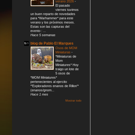
verano 2026
-
El pasado
viernes tuvimos
un buen reparto de novedades
para *Warhammer* para este
verano y los próximos meses.
Estas son las capturas del
evento : ...
Hace 5 semanas
blog de Pablo El Marques
Osos de MOM
Miniaturas
-
*Miniaturas de
Mom
Miniatures* Hoy
traigo un lote de
5 osos de
*MOM Miniatures*
pertenecientes al ejercito
*'Exploradores enanos de Rillon'*
(enanos/gnom...
Hace 1 mes
Mostrar todo