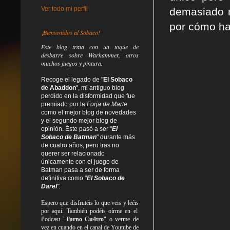
Ver todo mi perfil
demasiado r
por cómo ha
¡Bienvenidos al Sobaco!
Este blog trata
con un toque de
desbarre
sobre Warhammer, otros
muchos juegos y pintura.
Recoge el legado de "
El Sobaco
de Abaddon
", mi antiguo blog
perdido en la disformidad
que fue
premiado por la
Forja de Marte
como el mejor blog de novedades
y el segundo mejor blog de
opinión. Éste pasó a ser "
El
Sobaco de Batman
" durante más
de cuatro años, pero tras no
querer ser relacionado
únicamente con el juego de
Batman pasa a ser de forma
definitiva como
"
El Sobaco de
Darel
".
Espero que disfrutéis lo que
veis
y
leéis
por aquí. También podéis oírme en el
Podcast "
Turno Cu4tro
" o verme de
vez en cuando en el canal de Youtube de