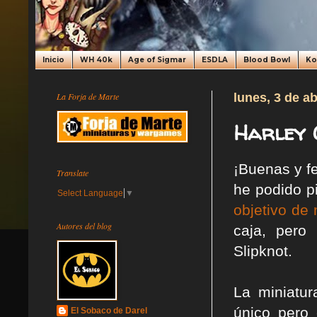
Inicio
WH 40k
Age of Sigmar
ESDLA
Blood Bowl
K
La Forja de Marte
lunes, 3 de ab
Harley Q
¡Buenas y f
Translate
he podido p
Select Language
▼
objetivo de
Autores del blog
caja, pero
Slipknot.
La miniatur
único pero 
El Sobaco de Darel