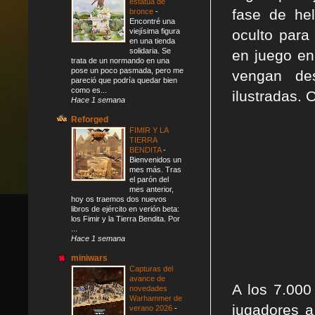
estatua de
fase de hel
bronce
-
Encontré una
viejísima figura
oculto para
en una tienda
solidaria. Se
en juego en
trata de un normando en una
pose un poco pasmada, pero me
vengan des
pareció que podría quedar bien
como es...
ilustradas. 
Hace 1 semana
Reforged
FIMIR Y LA
TIERRA
BENDITA
-
Bienvenidos un
mes más. Tras
el parón del
mes anterior,
hoy os traemos dos nuevos
libros de ejército en verión beta:
los Fimir y la Tierra Bendita. Por
...
Hace 1 semana
miniwars
Capturas del
avance de
A los 7.00
novedades
Warhammer de
jugadores a
verano 2026
-