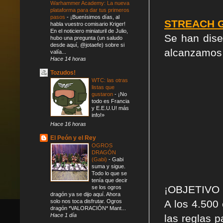
Warhammer Academy: La nueva
plataforma para dar tus primeros
pasos
-
¡Buenísimos días, al
STREACH 
habla vuestro comisario Kriger!
En el noticiero miniaturil de Julio,
Se han dis
hubo una pregunta (un saludo
desde aquí, @jotaefe) sobre si
alcanzamos l
valía...
Hace 14 horas
Tozudos!
WTC: las otras
listas que
gustaron
-
¡No
todo es Francia
y E.E.U.U! más
info!»
Hace 16 horas
El Peón y el Rey
OGROS
DRAGÓN
(Gabi)
-
Gabi
suma y sigue.
Todo lo que se
tenía que decir
¡OBJETIVO
se los ogros
dragón ya se dijo aquí. Ahora
solo nos toca disfrutar. Ogros
A los 4.500
dragón *VALORACIÓN* Mant...
Hace 1 día
las reglas p