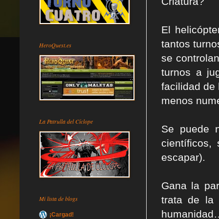
Criatura?
El helicópt
tantos turn
HeroQuest.es
se controla
turnos a ju
facilidad de
menos nume
La Patrulla del Cíclope
Se puede ne
científicos
escapar).
Gana la par
trata de la
Mi lista de blogs
humanidad
¡Cargad!