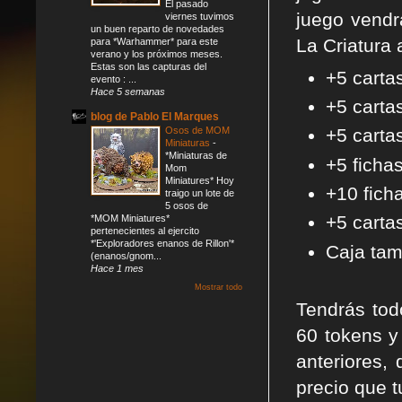
El pasado
juego vendr
viernes tuvimos
un buen reparto de novedades
La Criatura 
para *Warhammer* para este
verano y los próximos meses.
Estas son las capturas del
+5 carta
evento : ...
Hace 5 semanas
+5 carta
blog de Pablo El Marques
Osos de MOM
+5 carta
Miniaturas
-
*Miniaturas de
+5 ficha
Mom
Miniatures* Hoy
+10 ficha
traigo un lote de
5 osos de
+5 carta
*MOM Miniatures*
pertenecientes al ejercito
*'Exploradores enanos de Rillon'*
Caja ta
(enanos/gnom...
Hace 1 mes
Mostrar todo
Tendrás tod
60 tokens y
anteriores,
precio que tu