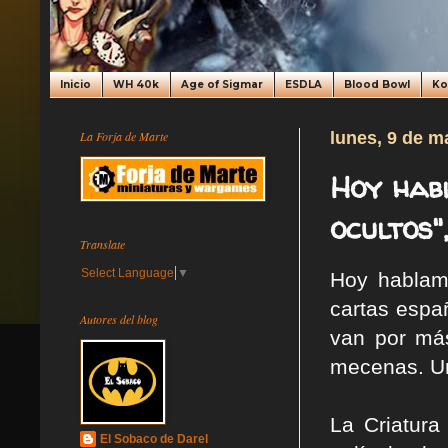
Inicio
WH 40k
Age of Sigmar
ESDLA
Blood Bowl
K
La Forja de Marte
lunes, 9 de m
Hoy hab
ocultos"
Translate
Select Language
▼
Hoy hablam
cartas españ
Autores del blog
van por má
mecenas. Un
La Criatura
El Sobaco de Darel