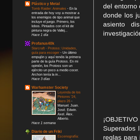
Plástico y Metal
del entorno 
Tomb Raider: Animales
-
En la
entrada de hoy voy a mostrar a
donde los j
los enemigos de tipo animal que
incluye el juego. Primero, los
asiento di
lobos. Pintados con el kit de
pintura negra de Vallej...
investigació
Hace 1 día
Profanus40k
Starcraft - Protoss: Unidades,
guía para escoger
-
Un último
empujón y aquí tenéis la primera
parte de la guía Protoss. En mi
opinión, los Protoss son un
ejército un poco a medio cocer.
Archon tenía la in...
Hace 3 días
Warhamster Society
Leyenda de los
Pintores '24,
plazo 26
-
Manuel. Juan.
José. Edwin.
Axel. Álex.
¡OBJETIVO
Alberto.
Hace 1 semana
Superados l
Diario de un Friki
reglas para 
Escenografía: