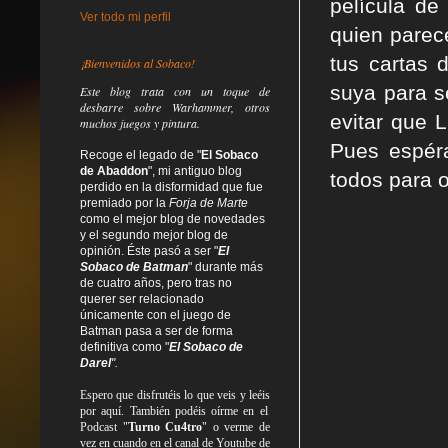
película de
Ver todo mi perfil
quien parece
tus cartas 
¡Bienvenidos al Sobaco!
suya para se
Este blog trata
con un toque de
desbarre
sobre Warhammer, otros
evitar que 
muchos juegos y pintura.
Pues espéra
Recoge el legado de "
El Sobaco
de Abaddon
", mi antiguo blog
todos para o
perdido en la disformidad
que fue
premiado por la
Forja de Marte
como el mejor blog de novedades
y el segundo mejor blog de
opinión. Éste pasó a ser "
El
Sobaco de Batman
" durante más
de cuatro años, pero tras no
querer ser relacionado
únicamente con el juego de
Batman pasa a ser de forma
definitiva como
"
El Sobaco de
Darel
".
Espero que disfrutéis lo que
veis
y
leéis
por aquí. También podéis oírme en el
Podcast "
Turno Cu4tro
" o verme de
vez en cuando en el canal de Youtube de