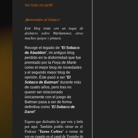
Ver todo mi perfil
¡Bienvenidos al Sobaco!
Este blog trata
con un toque de
desbarre
sobre Warhammer, otros
muchos juegos y pintura.
Recoge el legado de "
El Sobaco
de Abaddon
", mi antiguo blog
perdido en la disformidad
que fue
premiado por la
Forja de Marte
como el mejor blog de novedades
y el segundo mejor blog de
opinión. Éste pasó a ser "
El
Sobaco de Batman
" durante más
de cuatro años, pero tras no
querer ser relacionado
únicamente con el juego de
Batman pasa a ser de forma
definitiva como
"
El Sobaco de
Darel
".
Espero que disfrutéis lo que
veis
y
leéis
por aquí. También podéis oírme en el
Podcast "
Turno Cu4tro
" o verme de
vez en cuando en el canal de Youtube de