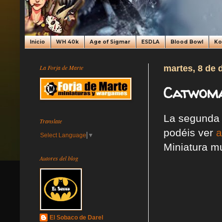
Inicio
WH 40k
Age of Sigmar
ESDLA
Blood Bowl
K
La Forja de Marte
martes, 8 de 
Catwoma
La segunda 
Translate
podéis ver
a
Select Language
▼
Miniatura mu
Autores del blog
El Sobaco de Darel