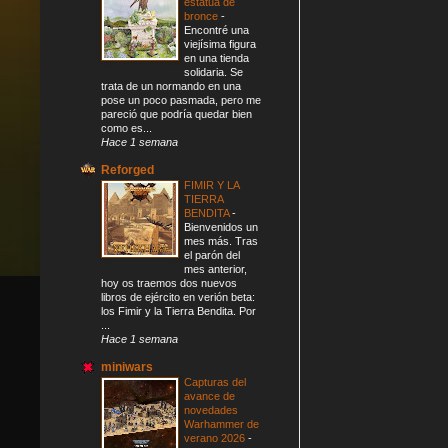
estatua de
bronce
-
Encontré una
viejísima figura
en una tienda
solidaria. Se
trata de un normando en una
pose un poco pasmada, pero me
pareció que podría quedar bien
como es...
Hace 1 semana
Reforged
FIMIR Y LA
TIERRA
BENDITA
-
Bienvenidos un
mes más. Tras
el parón del
mes anterior,
hoy os traemos dos nuevos
libros de ejército en verión beta:
los Fimir y la Tierra Bendita. Por
...
Hace 1 semana
miniwars
Capturas del
avance de
novedades
Warhammer de
verano 2026
-