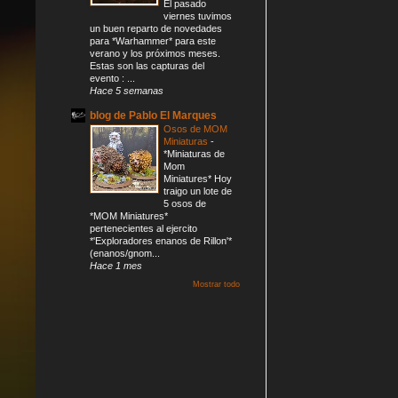
El pasado
viernes tuvimos
un buen reparto de novedades
para *Warhammer* para este
verano y los próximos meses.
Estas son las capturas del
evento : ...
Hace 5 semanas
blog de Pablo El Marques
Osos de MOM
Miniaturas
-
*Miniaturas de
Mom
Miniatures* Hoy
traigo un lote de
5 osos de
*MOM Miniatures*
pertenecientes al ejercito
*'Exploradores enanos de Rillon'*
(enanos/gnom...
Hace 1 mes
Mostrar todo