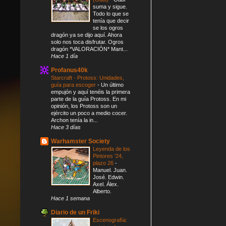
suma y sigue.
Todo lo que se
tenía que decir
se los ogros
dragón ya se dijo aquí. Ahora
solo nos toca disfrutar. Ogros
dragón *VALORACIÓN* Mant...
Hace 1 día
Profanus40k
Starcraft - Protoss: Unidades,
guía para escoger
-
Un último
empujón y aquí tenéis la primera
parte de la guía Protoss. En mi
opinión, los Protoss son un
ejército un poco a medio cocer.
Archon tenía la in...
Hace 3 días
Warhamster Society
Leyenda de los
Pintores '24,
plazo 26
-
Manuel. Juan.
José. Edwin.
Axel. Álex.
Alberto.
Hace 1 semana
Diario de un Friki
Escenografía: