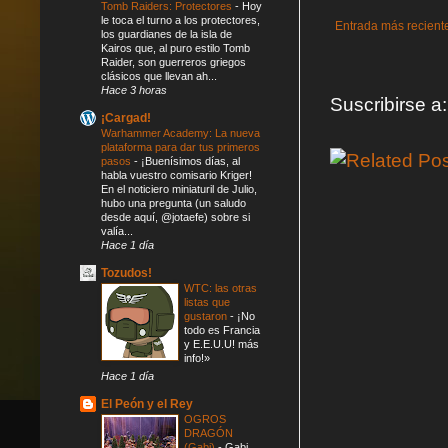
Tomb Raiders: Protectores
-
Hoy
le toca el turno a los protectores,
Entrada más recient
los guardianes de la isla de
Kairos que, al puro estilo Tomb
Raider, son guerreros griegos
clásicos que llevan ah...
Hace 3 horas
Suscribirse a
¡Cargad!
Warhammer Academy: La nueva
plataforma para dar tus primeros
pasos
-
¡Buenísimos días, al
habla vuestro comisario Kriger!
En el noticiero miniaturil de Julio,
hubo una pregunta (un saludo
desde aquí, @jotaefe) sobre si
valía...
Hace 1 día
Tozudos!
WTC: las otras
listas que
gustaron
-
¡No
todo es Francia
y E.E.U.U! más
info!»
Hace 1 día
El Peón y el Rey
OGROS
DRAGÓN
(Gabi)
-
Gabi