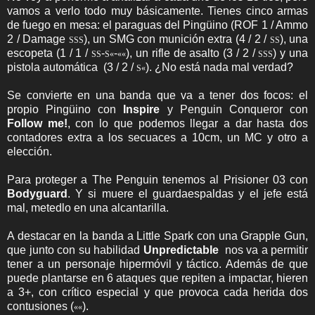
vamos a verlo todo muy básicamente. Tienes cinco armas
de fuego en mesa: el paraguas del Pingüino (ROF 1 / Ammo
2 / Damage
), un SMG con munición extra (4 / 2 /
), una
S
S
S
S
S
escopeta (1 / 1 /
-
-
), un rifle de asalto (3 / 2 /
) y una
S
S
S
«
«
«
S
S
S
pistola automática (3 / 2 /
). ¿No está nada mal verdad?
S
«
Se convierte en una banda que va a tener dos focos: el
propio Pingüino con
Inspire
y Penguin Conqueror con
Follow me!
, con lo que podemos llegar a dar hasta dos
contadores extra a los secuaces a 10cm, un MC y otro a
elección.
Para proteger a The Penguin tenemos al Prisioner 03 con
Bodyguard
. Y si muere el guardaespaldas y el jefe está
mal, metedlo en una alcantarilla.
A destacar en la banda a Little Spark con una Grapple Gun,
que junto con su habilidad
Unpredictable
nos va a permitir
tener a un personaje hipermóvil y táctico. Además de que
puede plantarse en 6 ataques que repiten a impactar, hieren
a 3+, con crítico especial y que provoca cada herida dos
contusiones (
).
«
«