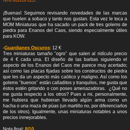
¡Buenas! Seguimos revisando novedades de las marcas
que huelen a sobaco y tanto nos gustan. Esta vez le toca a
MOM Miniaturas que ha sacado un pack de tres golems de
piedra para Enanos del Caos, siendo especialmente útiles
para KOW.
-
Guardianes Oscuros
: 12 €
Tres miniaturas tamaño "ogro" que salen al ridículo precio
de 4 € cada una. El diseño de las barbas siguiendo el
aspecto de los Enanos del Caos me parece muy acertado;
así como las placas fijadas sobre los constructos de piedra
que les da un aspecto más caótico y maligno. Así como los
golems "buenos" están calladitos y tranquilos, me gusta que
éstos estén gritando o con poses amenazadoras. ¿Qué no
me gusta respecto a los otros? Pues a mi, personalmente,
me hubiera que hubieran llevado algún arma como un
hacha o una maza de púas (un martillo no, por diferenciarlos
de los otros). Igualmente, unas miniaturas notables a unos
precios inmejorables.
Nota final:
8/10