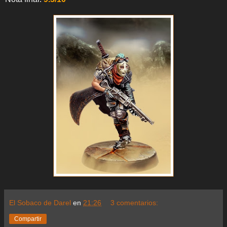
El Sobaco de Darel
en
21:26
3 comentarios:
Compartir