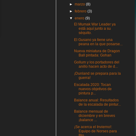
►
marzo
(8)
►
febrero
(3)
▼
enero
(9)
El Mumak War Leader ya
está aquí junto a su
séquito.
El Gusano ya tiene una
peana en la que posarse...
Nueva miniatura de Dragon
Ball pintada: Gohan
Gollum y los portadores del
anillo hacen acto de d...
¡Dunland se prepara para la
guerra!
Escalada 2020: Tocan
nuevos objetivos de
pintura p...
Balance anual: Resultados
de la escalada de pintur...
Balance mensual de
diciembre y en breves
¡balance ...
¡Se acerca el Invierno!:
Equipo de Norses para
Blo...