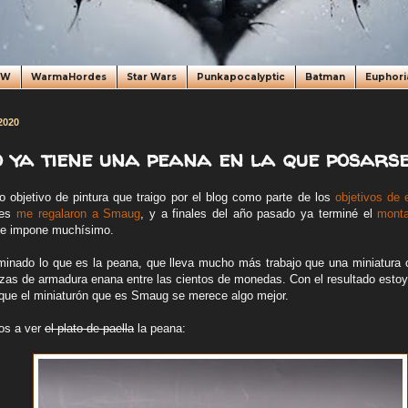
oW
WarmaHordes
Star Wars
Punkapocalyptic
Batman
Euphori
2020
 ya tiene una peana en la que posarse.
o objetivo de pintura que traigo por el blog como parte de los
objetivos de 
tes
me regalaron a Smaug
, y a finales del año pasado ya terminé el
monta
 me impone muchísimo.
minado lo que es la peana, que lleva mucho más trabajo que una miniatura c
iezas de armadura enana entre las cientos de monedas. Con el resultado esto
que el miniaturón que es Smaug se merece algo mejor.
os a ver
el plato de paella
la peana: