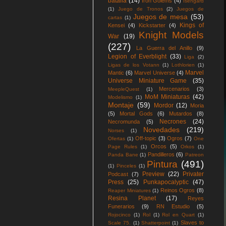
batalla
(14)
Iron Golems
(4)
Isengard
(1)
Juego de Tronos
(2)
Juegos de
Juegos de mesa
(53)
cartas
(1)
Kings of
Kensei
(4)
Kickstarter
(4)
Knight Models
War
(19)
(227)
La Guerra del Anillo
(9)
Legion of Everblight
(33)
Liga
(2)
Ligas de los Votann
(1)
Lothlorien
(1)
Marvel
Mantic
(6)
Marvel Universe
(4)
Universe Miniature Game
(35)
Mercenarios
(3)
MeepleQuest
(1)
MoM Miniaturas
(42)
Modelismo
(1)
Montaje
(59)
Mordor
(12)
Moria
(5)
Mortal Gods
(6)
Mutardos
(8)
Necrones
(24)
Necromunda
(5)
Novedades
(219)
Norses
(1)
Off-topic
(3)
Ogros
(7)
Ofertas
(1)
One
Orcos
(5)
Page Rules
(1)
Orkos
(1)
Pandilleros
(6)
Panda Bane
(1)
Patreon
Pintura
(491)
(1)
Pinceles
(1)
Preview
(22)
Privater
Podcast
(7)
Press
(25)
Punkapocalyptic
(47)
Reinos Ogros
(8)
Reaper Miniatures
(1)
Resina Planet
(17)
Reyes
Funerarios
(9)
RN Estudio
(5)
Rojocinco
(1)
Rol
(1)
Rol en Quart
(1)
Slaves to
Scale 75.
(1)
Shatterpoint
(1)