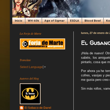
Inicio
WH 40k
Age of Sigmar
ESDLA
Blood Bowl
K
La Forja de Marte
lunes, 27 de enero de 
El Gusano
¡Hola de nuevo! Otr
sabéis, los amigue
Translate
pintarlo, cosa que
Select Language
▼
Por ahora ya he ter
cofres, vasijas y p
Autores del blog
me gusta pero creo 
Sin más rollos, vam
El Sobaco de Darel