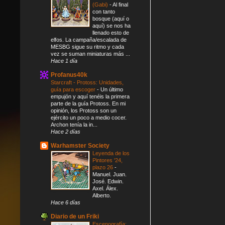
(Gabi)
-
Al final
con tanto
bosque (aquí o
aquí) se nos ha
llenado esto de
elfos. La campaña/escalada de
MESBG sigue su ritmo y cada
vez se suman miniaturas más ...
Hace 1 día
Profanus40k
Starcraft - Protoss: Unidades,
guía para escoger
-
Un último
empujón y aquí tenéis la primera
parte de la guía Protoss. En mi
opinión, los Protoss son un
ejército un poco a medio cocer.
Archon tenía la in...
Hace 2 días
Warhamster Society
Leyenda de los
Pintores '24,
plazo 26
-
Manuel. Juan.
José. Edwin.
Axel. Álex.
Alberto.
Hace 6 días
Diario de un Friki
Escenografía: