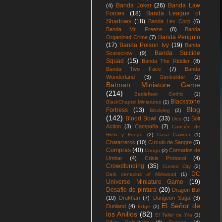
Banda Joker
(26)
Banda Law
(4)
Forces
(18)
Banda League of
Shadows
(18)
Banda Lex Corp
(6)
Banda Mr. Freeze
(8)
Banda
Banda Penguin
Organized Crime
(7)
(17)
Banda Poison Ivy
(19)
Banda
Banda Suicide
Scarecrow
(9)
Squad
(15)
Banda The Riddler
(8)
Banda Two Face
(7)
Banda
Wonderland
(3)
Bat-builder
(1)
Batman Miniature Game
(214)
Battlefleet Gothic
(1)
Blackstone
BlackChaptel Miniatures
(1)
Blog
Fortress
(13)
Blitzkrieg
(2)
(142)
Blood Bowl
(33)
Bolt
blos
(1)
Action
(3)
Campaña
(7)
Canción de
Hielo y Fuego
(2)
Casa Cawdor
(1)
Chatarreros
(10)
Círculo de Sangre
(5)
Compras
(40)
Corsarios de
Congo
(2)
Umbar
(4)
Crisis Protocol
(4)
Crowdfunding
(35)
Cursed City
(2)
DC
Dark denezins of Mirkwood
(1)
Universe Miniature Game
(19)
Desafío de pintura
(20)
Dragon Ball
(10)
Drukhari
(7)
Dungeon Saga
(3)
El Señor de
Dunland
(4)
Edge
(2)
los Anillos
(82)
El Taller de Yila
(1)