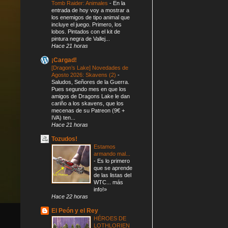
Tomb Raider: Animales
-
En la
entrada de hoy voy a mostrar a
los enemigos de tipo animal que
incluye el juego. Primero, los
lobos. Pintados con el kit de
pintura negra de Vallej...
Hace 21 horas
¡Cargad!
[Dragon’s Lake] Novedades de
Agosto 2026: Skavens (2)
-
Saludos, Señores de la Guerra.
Pues segundo mes en que los
amigos de Dragons Lake le dan
cariño a los skavens, que los
mecenas de su Patreon (9€ +
IVA) ten...
Hace 21 horas
Tozudos!
Estamos
armando mal...
-
Es lo primero
que se aprende
de las listas del
WTC... más
info!»
Hace 22 horas
El Peón y el Rey
HÉROES DE
LOTHLORIEN