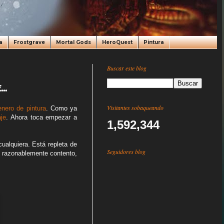
a
Frostgrave
Mortal Gods
HeroQuest
Pintura
Buscar este blog
..
Visitantes sobaqueando
enero de pintura
. Como ya
je
. Ahora toca empezar a
1,592,344
ualquiera. Está repleta de
Seguidores blog
y razonablemente contento,