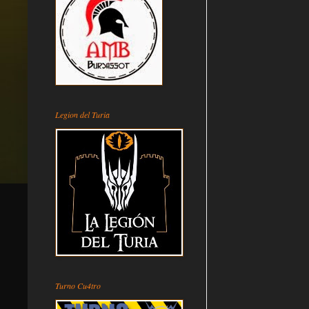
Legion del Turia
Turno Cu4tro