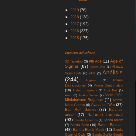
►
2019
(78)
►
2018
(128)
►
2017
(192)
►
2016
(227)
►
2015
(175)
Etiquetas del sobaco
Age of
9th Age
(11)
3D Tabletop
(3)
Sigmar
(87)
Alianza
Akaro Dice
(1)
Análisis
Separatista
(8)
AMB
(2)
(244)
Anyma
Angmar
(1)
Distribuciones
(4)
Arena Deathmatch
(10)
Arkham Legends
(1)
Army Box
(1)
Asociación
Arnor
(2)
Arrakis Games
(2)
Miniaturismo Burjassot
(11)
Atomic
Avatars of War
(37)
Mass Games
(6)
Bad Roll Games
(37)
Balance
Balance mensual
anual
(17)
(93)
Banda Arrow
Banda Amazons
(1)
Banda Batman
(7)
Banda Bane
(10)
(48)
Banda Black Mask
(12)
Banda
Court of Owls
(3)
Banda Gorilla Grodd