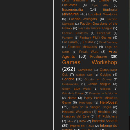
Elfos Galadhrim
(8)
Enanos
(4)
Encuestas
(4)
Epic 40k
(2)
Escenografía
(14)
Euphoria
Miniatures
(43)
Excellent Miniatures
(5)
Facción Avengers
(8)
Facción
Facción Guardians of the
Darkseid
(1)
Galaxy
(6)
Facción Justice League
(5)
Facción Lanterns
(1)
Facebook
(1)
Fantasy Flight Games
(8)
Fangorn
(1)
Far Harad
(5)
Feudos
(5)
Final Fantasy
Footsore Miniatures
(4)
(1)
Forja de
Free
Freak Wars
(3)
Marte
(1)
Agents
(50)
Frostgrave
(29)
Games Workshop
(262)
Genestealer
Gamezone
(1)
Cult
(7)
Goblins
(4)
Goblin Cult
(1)
Gondor
(20)
Gondor en Guerra
(2)
Grecia Antigua
(3)
Gorkamorka
(1)
Green Stuff World
(1)
Griegos
(1)
Grimdark Future
(1)
Guargia de la Noche
Harad
(3)
Harry Potter Miniature
(2)
HeroQuest
Game
(6)
Heroforge
(1)
(29)
Hijos de la Sangre Negra
(8)
Hispania Wargames
(4)
Histórico
(10)
Hombres del Este
(6)
HT Publishers
Imperial Assault
(7)
Idos
(1)
IIWW
(2)
(29)
Informe de
Imperio del Polvo
(2)