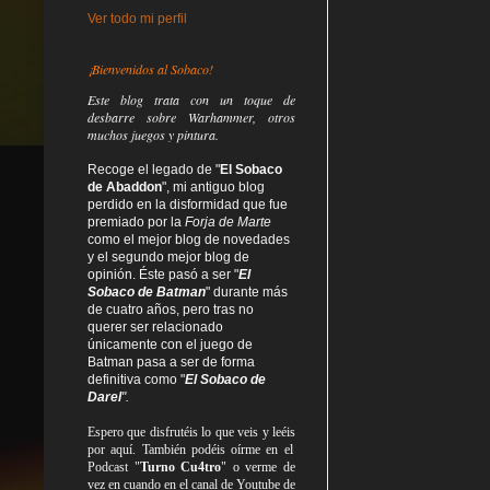
Ver todo mi perfil
¡Bienvenidos al Sobaco!
Este blog trata
con un toque de
desbarre
sobre Warhammer, otros
muchos juegos y pintura.
Recoge el legado de "
El Sobaco
de Abaddon
", mi antiguo blog
perdido en la disformidad
que fue
premiado por la
Forja de Marte
como el mejor blog de novedades
y el segundo mejor blog de
opinión. Éste pasó a ser "
El
Sobaco de Batman
" durante más
de cuatro años, pero tras no
querer ser relacionado
únicamente con el juego de
Batman pasa a ser de forma
definitiva como
"
El Sobaco de
Darel
".
Espero que disfrutéis lo que
veis
y
leéis
por aquí. También podéis oírme en el
Podcast "
Turno Cu4tro
" o verme de
vez en cuando en el canal de Youtube de