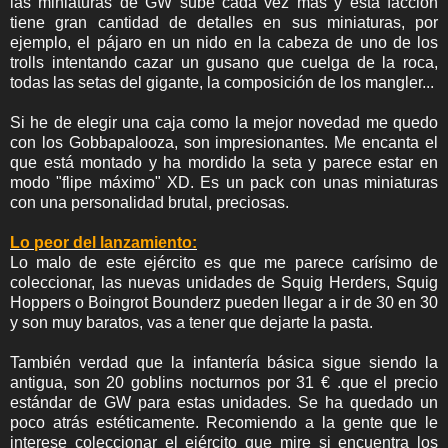
las miniaturas de GW sube cada vez más y esta facción
tiene gran cantidad de detalles en sus miniaturas, por
ejemplo, el pájaro en un nido en la cabeza de uno de los
trolls intentando cazar un gusano que cuelga de la roca,
todas las setas del gigante, la composición de los mangler...
Si he de elegir una caja como la mejor novedad me quedo
con los Gobbapalooza, son impresionantes. Me encanta el
que está montado y ha mordido la seta y parece estar en
modo "flipe máximo" XD. Es un pack con unas miniaturas
con una personalidad brutal, preciosas.
Lo peor del lanzamiento:
Lo malo de este ejército es que me parece carísimo de
coleccionar, las nuevas unidades de
Squig Herders, S
quig
Hoppers o Boingrot Bounderz pueden llegar a ir de 30 en 30
y son muy baratos, vas a tener que dejarte la pasta.
También verdad que la infantería básica sigue siendo la
antigua, son 20 goblins nocturnos por 31 € .que el precio
estándar de GW para estas unidades. Se ha quedado un
poco atrás estéticamente. Recomiendo a la gente que le
interese coleccionar el ejército que mire si encuentra los