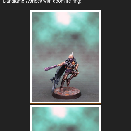
Darkflame Warlock with doomfire ring: