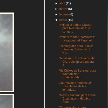
►
abril
(11)
►
marzo
(5)
►
febrero
(6)
▼
enero
(10)
Pintada la banda Cawdor
para Necromunda: ¡A
conqui...
Primera ronda Chatarreros:
¡a saquear el Páramo!
Escenografía para Punka:
¡Pon un chabolo en tu
vid...
Repasando los Gloomspite
Gitz: opinión sobaquera
d...
Mis Chikoz de Ironskull para
Warhammer
Underworlds...
¡Journeyman terminada!:
Resultados de las
jornadas...
Nuevo campeón para Arena
Deathmatch: Hombre
Árbol ...
Chorriescalada para