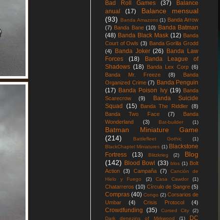
Bad Roll Games
(37)
Balance
Balance mensual
anual
(17)
(93)
Banda Arrow
Banda Amazons
(1)
Banda Batman
(7)
Banda Bane
(10)
(48)
Banda Black Mask
(12)
Banda
Court of Owls
(3)
Banda Gorilla Grodd
Banda Joker
(26)
Banda Law
(4)
Forces
(18)
Banda League of
Shadows
(18)
Banda Lex Corp
(6)
Banda Mr. Freeze
(8)
Banda
Banda Penguin
Organized Crime
(7)
(17)
Banda Poison Ivy
(19)
Banda
Banda Suicide
Scarecrow
(9)
Squad
(15)
Banda The Riddler
(8)
Banda Two Face
(7)
Banda
Wonderland
(3)
Bat-builder
(1)
Batman Miniature Game
(214)
Battlefleet Gothic
(1)
Blackstone
BlackChaptel Miniatures
(1)
Blog
Fortress
(13)
Blitzkrieg
(2)
(142)
Blood Bowl
(33)
Bolt
blos
(1)
Action
(3)
Campaña
(7)
Canción de
Hielo y Fuego
(2)
Casa Cawdor
(1)
Chatarreros
(10)
Círculo de Sangre
(5)
Compras
(40)
Corsarios de
Congo
(2)
Umbar
(4)
Crisis Protocol
(4)
Crowdfunding
(35)
Cursed City
(2)
DC
Dark denezins of Mirkwood
(1)