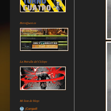
HeroQuest.es
La Patrulla del Cíclope
Mi lista de blogs
¡Cargad!