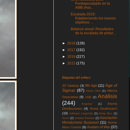
Punkapocalyptic en la
AMB (Aso...
Escalada 2019:
Estableciendo los nuevos
objetivos ...
Balance anual: Resultados
de la escalada de pintur...
►
2018
(128)
►
2017
(192)
►
2016
(227)
►
2015
(175)
Etiquetas del sobaco
Age of
9th Age
(11)
3D Tabletop
(3)
Sigmar
(87)
Alianza
Akaro Dice
(1)
Análisis
Separatista
(8)
AMB
(2)
(244)
Anyma
Angmar
(1)
Distribuciones
(4)
Arena Deathmatch
(10)
Arkham Legends
(1)
Army Box
(1)
Asociación
Arnor
(2)
Arrakis Games
(2)
Miniaturismo Burjassot
(11)
Atomic
Avatars of War
(37)
Mass Games
(6)