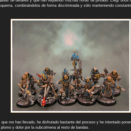
gadas de detalles y que han requerido muchas horas de pintado. Elegí unos 
esquema, combinándolos de forma discriminada y sólo manteniendo constant
s que me han llevado, he disfrutado bastante del proceso y he intentado pone
 plomo y dolor por la subcolmena al resto de bandas.