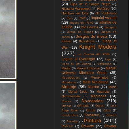
(29)
Hijos de la Sangre Negra
(8)
Hispania Wargames
(4)
Histórico
(10)
Hombres del Este
(6)
HT Publishers
Imperial Assault
(7)
Idos
(1)
IIWW
(2)
(29)
Informe de
Imperio del Polvo
(2)
batalla
(14)
Iron Golems
(4)
Isengard
(1)
Juego de Tronos
(2)
Juegos de
Juegos de mesa
(53)
cartas
(1)
Kings of
Kensei
(4)
Kickstarter
(4)
Knight Models
War
(19)
(227)
La Guerra del Anillo
(9)
Legion of Everblight
(33)
Liga
(2)
Ligas de los Votann
(1)
Lothlorien
(1)
Marvel
Mantic
(6)
Marvel Universe
(4)
Universe Miniature Game
(35)
Mercenarios
(3)
MeepleQuest
(1)
MoM Miniaturas
(42)
Modelismo
(1)
Montaje
(59)
Mordor
(12)
Moria
(5)
Mortal Gods
(6)
Mutardos
(8)
Necrones
(24)
Necromunda
(5)
Novedades
(219)
Norses
(1)
Off-topic
(3)
Ogros
(7)
Ofertas
(1)
One
Orcos
(5)
Page Rules
(1)
Orkos
(1)
Pandilleros
(6)
Panda Bane
(1)
Patreon
Pintura
(491)
(1)
Pinceles
(1)
Preview
(22)
Privater
Podcast
(7)