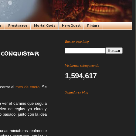
a
Frostgrave
Mortal Gods
HeroQuest
Pintura
Buscar este blog
conquistar
Visitantes sobaqueando
1,594,617
cerrar el
mes de enero
. Se
Seguidores blog
a ver el camino que seguía
cleo de reglas ya claro y
o pasado, junto con la idea
 unas miniaturas realmente