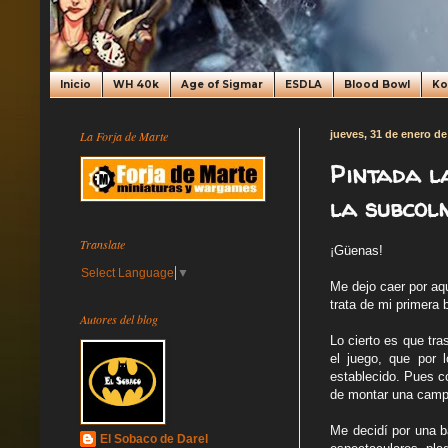
Inicio
WH 40k
Age of Sigmar
ESDLA
Blood Bowl
K
La Forja de Marte
jueves, 31 de enero de
Pintada l
la subcol
Translate
¡Güenas!
Select Language
▼
Me dejo caer por aqu
trata de mi primera
Autores del blog
Lo cierto es que tr
el juego, que por 
establecido. Pues co
de montar una campa
Me decidí por una b
El Sobaco de Darel