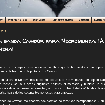
oW
WarmaHordes
Star Wars
Punkapocalyptic
Batman
Euphori
 2019
a banda Cawdor para Necromunda: ¡A 
mena!
í desde la cúspide para enseñaros lo último que he terminado de pintar para 
 banda de Necromunda pintada: los Cawdor.
as la salida de Necromunda hace más de un año, me mantuve a la espera par
lo menos las seis casas originales salieran al mercado y hubiera un nú
n la salida del nuevo reglamento y el "Gangs of the Underhive" finales de añ
ña; han sido los detonantes perfectos para empezar.
anda de Cawdor, me encanta esa estética de fanáticos zarrapastrosos. Son