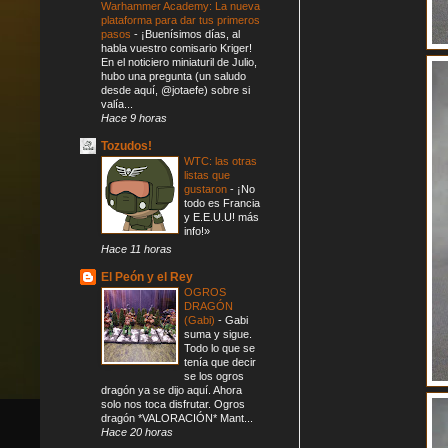
Warhammer Academy: La nueva
plataforma para dar tus primeros
pasos
-
¡Buenísimos días, al
habla vuestro comisario Kriger!
En el noticiero miniaturil de Julio,
hubo una pregunta (un saludo
desde aquí, @jotaefe) sobre si
valía...
Hace 9 horas
Tozudos!
WTC: las otras
listas que
gustaron
-
¡No
todo es Francia
y E.E.U.U! más
info!»
Hace 11 horas
El Peón y el Rey
OGROS
DRAGÓN
(Gabi)
-
Gabi
suma y sigue.
Todo lo que se
tenía que decir
se los ogros
dragón ya se dijo aquí. Ahora
solo nos toca disfrutar. Ogros
dragón *VALORACIÓN* Mant...
Hace 20 horas