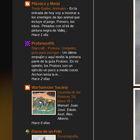
Plástico y Metal
Tomb Raider: Animales
-
En la
entrada de hoy voy a mostrar a
los enemigos de tipo animal que
incluye el juego. Primero, los
lobos. Pintados con el kit de
pintura negra de Vallej...
Hace 1 día
Profanus40k
Starcraft - Protoss: Unidades,
guía para escoger
-
Un último
empujón y aquí tenéis la primera
parte de la guía Protoss. En mi
opinión, los Protoss son un
ejército un poco a medio cocer.
Archon tenía la in...
Hace 2 días
Warhamster Society
Leyenda de los
Pintores '24,
plazo 26
-
Manuel. Juan.
José. Edwin.
Axel. Álex.
Alberto.
Hace 6 días
Diario de un Friki
Escenografía: