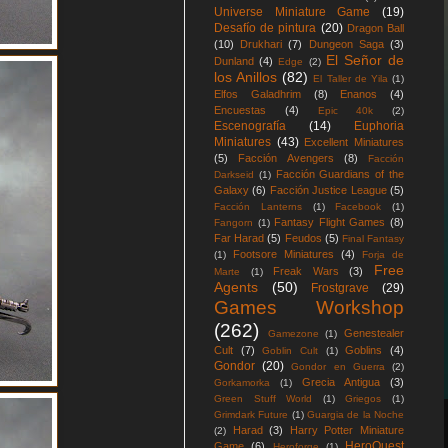
Universe Miniature Game
(19)
Desafío de pintura
(20)
Dragon Ball
(10)
Drukhari
(7)
Dungeon Saga
(3)
El Señor de
Dunland
(4)
Edge
(2)
los Anillos
(82)
El Taller de Yila
(1)
Elfos Galadhrim
(8)
Enanos
(4)
Encuestas
(4)
Epic 40k
(2)
Escenografía
(14)
Euphoria
Miniatures
(43)
Excellent Miniatures
(5)
Facción Avengers
(8)
Facción
Facción Guardians of the
Darkseid
(1)
Galaxy
(6)
Facción Justice League
(5)
Facción Lanterns
(1)
Facebook
(1)
Fantasy Flight Games
(8)
Fangorn
(1)
Far Harad
(5)
Feudos
(5)
Final Fantasy
Footsore Miniatures
(4)
(1)
Forja de
Free
Freak Wars
(3)
Marte
(1)
Agents
(50)
Frostgrave
(29)
Games Workshop
(262)
Genestealer
Gamezone
(1)
Cult
(7)
Goblins
(4)
Goblin Cult
(1)
Gondor
(20)
Gondor en Guerra
(2)
Grecia Antigua
(3)
Gorkamorka
(1)
Green Stuff World
(1)
Griegos
(1)
Grimdark Future
(1)
Guargia de la Noche
Harad
(3)
Harry Potter Miniature
(2)
HeroQuest
Game
(6)
Heroforge
(1)