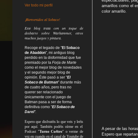
espectaculares, pla
Ver todo mi perfil
amarillos como el 
color amarillo.
¡Bienvenidos al Sobaco!
Este blog trata
con un toque de
desbarre
sobre Warhammer, otros
muchos juegos y pintura.
Recoge el legado de "
El Sobaco
de Abaddon
", mi antiguo blog
perdido en la disformidad
que fue
premiado por la
Forja de Marte
como el mejor blog de novedades
y el segundo mejor blog de
opinión. Éste pasó a ser "
El
Sobaco de Batman
" durante más
de cuatro años, pero tras no
querer ser relacionado
únicamente con el juego de
Batman pasa a ser de forma
definitiva como
"
El Sobaco de
Darel
".
Espero que disfrutéis lo que
veis
y
leéis
por aquí. También podéis oírme en el
A pesar de las hora
Podcast "
Turno Cu4tro
" o verme de
Espero que repartan
vez en cuando en el canal de Youtube de