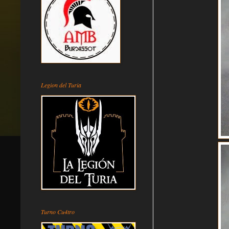
Legion del Turia
Turno Cu4tro