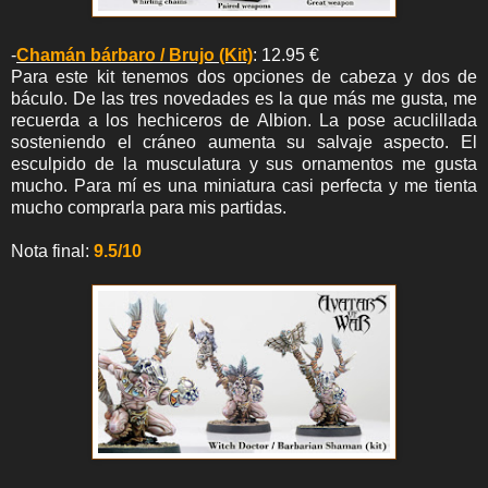
-
Chamán bárbaro / Brujo (Kit)
: 12.95 €
Para este kit tenemos dos opciones de cabeza y dos de
báculo. De las tres novedades es la que más me gusta, me
recuerda a los hechiceros de Albion. La pose acuclillada
sosteniendo el cráneo aumenta su salvaje aspecto. El
esculpido de la musculatura y sus ornamentos me gusta
mucho. Para mí es una miniatura casi perfecta y me tienta
mucho comprarla para mis partidas.
Nota final:
9.5/10