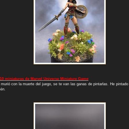
 10 miniaturas de Marvel Universe Miniature Game
 murió con la muerte del juego, se te van las ganas de pintarlas. He pintado
ién.