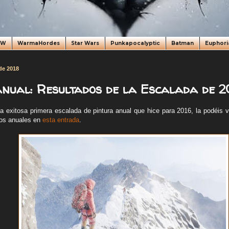
oW
WarmaHordes
Star Wars
Punkapocalyptic
Batman
Euphori
de 2018
nual: Resultados de la Escalada de 2
a exitosa primera escalada de pintura anual que hice para 2016, la podéis 
vos anuales en
esta entrada
.