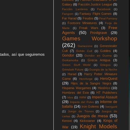
Galaxy
(6)
Facción Justice League
(5)
Facción Lanterns
(1)
Facebook
(1)
Fantasy Flight Games
(8)
Fangorn
(1)
Far Harad
(5)
Feudos
(5)
Final Fantasy
Footsore Miniatures
(4)
(1)
Forja de
Free
Freak Wars
(3)
Marte
(1)
Agents
(50)
Frostgrave
(29)
Games Workshop
(262)
Genestealer
Gamezone
(1)
Cult
(7)
Goblins
(4)
Goblin Cult
(1)
intados, así que seguiremos
Gondor
(20)
Gondor en Guerra
(2)
Grecia Antigua
(3)
Gorkamorka
(1)
Green Stuff World
(1)
Griegos
(1)
Grimdark Future
(1)
Guargia de la Noche
Harad
(3)
Harry Potter Miniature
(2)
HeroQuest
Game
(6)
Heroforge
(1)
(29)
Hijos de la Sangre Negra
(8)
Hispania Wargames
(4)
Histórico
(10)
Hombres del Este
(6)
HT Publishers
Imperial Assault
(7)
Idos
(1)
IIWW
(2)
(29)
Informe de
Imperio del Polvo
(2)
batalla
(14)
Iron Golems
(4)
Isengard
(1)
Juego de Tronos
(2)
Juegos de
Juegos de mesa
(53)
cartas
(1)
Kings of
Kensei
(4)
Kickstarter
(4)
Knight Models
War
(19)