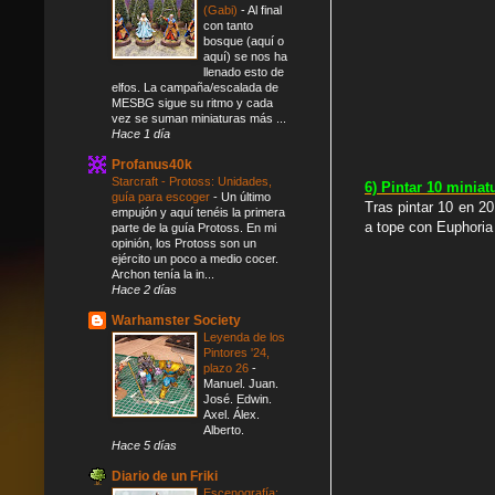
(Gabi)
-
Al final
con tanto
bosque (aquí o
aquí) se nos ha
llenado esto de
elfos. La campaña/escalada de
MESBG sigue su ritmo y cada
vez se suman miniaturas más ...
Hace 1 día
Profanus40k
Starcraft - Protoss: Unidades,
6) Pintar 10 minia
guía para escoger
-
Un último
Tras pintar 10 en 2
empujón y aquí tenéis la primera
a tope con Euphoria
parte de la guía Protoss. En mi
opinión, los Protoss son un
ejército un poco a medio cocer.
Archon tenía la in...
Hace 2 días
Warhamster Society
Leyenda de los
Pintores '24,
plazo 26
-
Manuel. Juan.
José. Edwin.
Axel. Álex.
Alberto.
Hace 5 días
Diario de un Friki
Escenografía: