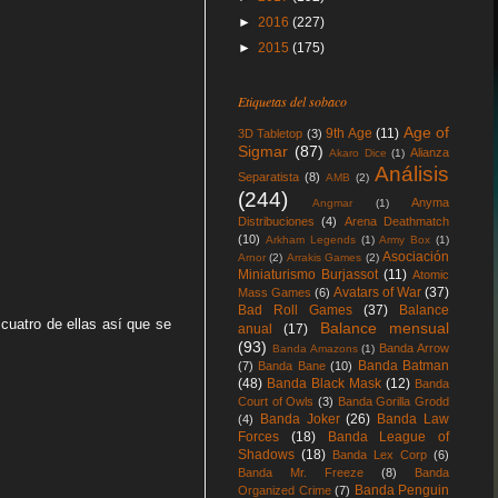
►
2016
(227)
►
2015
(175)
Etiquetas del sobaco
Age of
9th Age
(11)
3D Tabletop
(3)
Sigmar
(87)
Alianza
Akaro Dice
(1)
Análisis
Separatista
(8)
AMB
(2)
(244)
Anyma
Angmar
(1)
Distribuciones
(4)
Arena Deathmatch
(10)
Arkham Legends
(1)
Army Box
(1)
Asociación
Arnor
(2)
Arrakis Games
(2)
Miniaturismo Burjassot
(11)
Atomic
Avatars of War
(37)
Mass Games
(6)
Bad Roll Games
(37)
Balance
 cuatro de ellas así que se
Balance mensual
anual
(17)
(93)
Banda Arrow
Banda Amazons
(1)
Banda Batman
(7)
Banda Bane
(10)
(48)
Banda Black Mask
(12)
Banda
Court of Owls
(3)
Banda Gorilla Grodd
Banda Joker
(26)
Banda Law
(4)
Forces
(18)
Banda League of
Shadows
(18)
Banda Lex Corp
(6)
Banda Mr. Freeze
(8)
Banda
Banda Penguin
Organized Crime
(7)