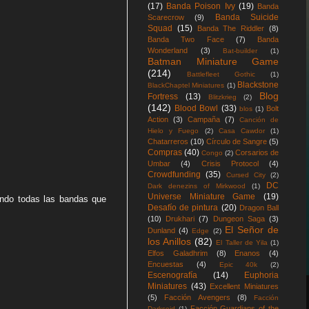
(17)
Banda Poison Ivy
(19)
Banda
Banda Suicide
Scarecrow
(9)
Squad
(15)
Banda The Riddler
(8)
Banda Two Face
(7)
Banda
Wonderland
(3)
Bat-builder
(1)
Batman Miniature Game
(214)
Battlefleet Gothic
(1)
Blackstone
BlackChaptel Miniatures
(1)
Blog
Fortress
(13)
Blitzkrieg
(2)
(142)
Blood Bowl
(33)
Bolt
blos
(1)
Action
(3)
Campaña
(7)
Canción de
Hielo y Fuego
(2)
Casa Cawdor
(1)
Chatarreros
(10)
Círculo de Sangre
(5)
Compras
(40)
Corsarios de
Congo
(2)
Umbar
(4)
Crisis Protocol
(4)
Crowdfunding
(35)
Cursed City
(2)
DC
Dark denezins of Mirkwood
(1)
Universe Miniature Game
(19)
ando todas las bandas que
Desafío de pintura
(20)
Dragon Ball
(10)
Drukhari
(7)
Dungeon Saga
(3)
El Señor de
Dunland
(4)
Edge
(2)
los Anillos
(82)
El Taller de Yila
(1)
Elfos Galadhrim
(8)
Enanos
(4)
Encuestas
(4)
Epic 40k
(2)
Escenografía
(14)
Euphoria
Miniatures
(43)
Excellent Miniatures
(5)
Facción Avengers
(8)
Facción
Facción Guardians of the
Darkseid
(1)