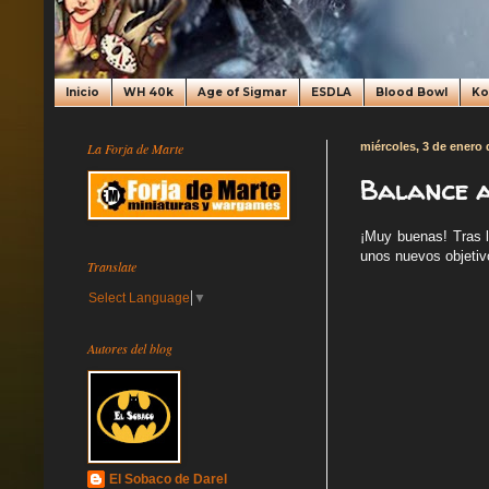
Inicio
WH 40k
Age of Sigmar
ESDLA
Blood Bowl
K
La Forja de Marte
miércoles, 3 de enero 
Balance a
¡Muy buenas! Tras l
unos nuevos objeti
Translate
Select Language
▼
Autores del blog
El Sobaco de Darel