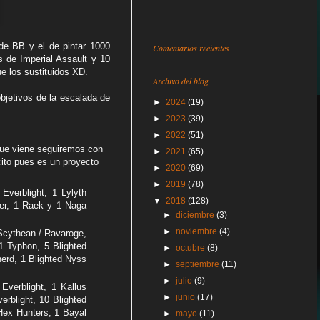
 de BB y el de pintar 1000
Comentarios recientes
s de Imperial Assault y 10
e los sustituidos XD.
Archivo del blog
objetivos de la escalada de
►
2024
(19)
►
2023
(39)
►
2022
(51)
 que viene seguiremos con
►
2021
(65)
cito pues es un proyecto
►
2020
(69)
►
2019
(78)
Everblight, 1 Lylyth
▼
2018
(128)
wer, 1 Raek y 1 Naga
►
diciembre
(3)
►
noviembre
(4)
 Scythean / Ravaroge,
1 Typhon, 5 Blighted
►
octubre
(8)
erd, 1 Blighted Nyss
►
septiembre
(11)
►
julio
(9)
Everblight, 1 Kallus
►
junio
(17)
erblight, 10 Blighted
Hex Hunters, 1 Bayal
►
mayo
(11)