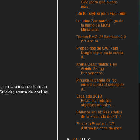
GW: ¡pero qué bichos
más...
¡Sir Kobayhisi para Euphoria!
La reina Bavmorda llega de
la mano de MOM
Miniaturas.
Torneo BMG: 2º Batmatch 2.0
(Valencia).
Prepedidos de GW: Papi
Nurgle sigue en la cresta
d...
Arena Deathmatch: Rey
Goblin Skrigg
Burlaenanos.
Pintada la banda de No-
muertos para Shadespire:
s para la banda de Batman,
¡l...
uicida; aparte de cosillas
Escalada 2018:
Estableciendo los
objetivos anuales...
Balance anual: Resultados
de la Escalada de 2017.
Fin de la Escalada ´17:
¡Último balance de mes!
►
2017
(192)