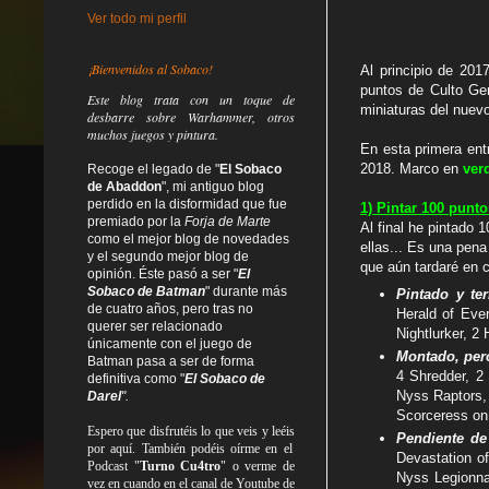
Ver todo mi perfil
¡Bienvenidos al Sobaco!
Al principio de 201
puntos de Culto Gen
Este blog trata
con un toque de
miniaturas del nuev
desbarre
sobre Warhammer, otros
muchos juegos y pintura.
En esta primera ent
2018. Marco en
ver
Recoge el legado de "
El Sobaco
de Abaddon
", mi antiguo blog
perdido en la disformidad
que fue
1) Pintar 100 punt
premiado por la
Forja de Marte
Al final he pintado 
como el mejor blog de novedades
ellas... Es una pena
y el segundo mejor blog de
que aún tardaré en 
opinión. Éste pasó a ser "
El
Sobaco de Batman
" durante más
Pintado y te
de cuatro años, pero tras no
Herald of Eve
querer ser relacionado
Nightlurker, 2
únicamente con el juego de
Montado, per
Batman pasa a ser de forma
4 Shredder, 2 
definitiva como
"
El Sobaco de
Nyss Raptors,
Darel
".
Scorceress on 
Espero que disfrutéis lo que
veis
y
leéis
Pendiente d
por aquí. También podéis oírme en el
Devastation of
Podcast "
Turno Cu4tro
" o verme de
Nyss Legionnar
vez en cuando en el canal de Youtube de