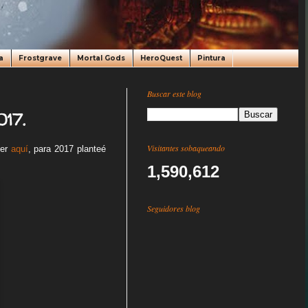
a
Frostgrave
Mortal Gods
HeroQuest
Pintura
Buscar este blog
017.
Visitantes sobaqueando
ver
aquí
, para 2017 planteé
1,590,612
Seguidores blog