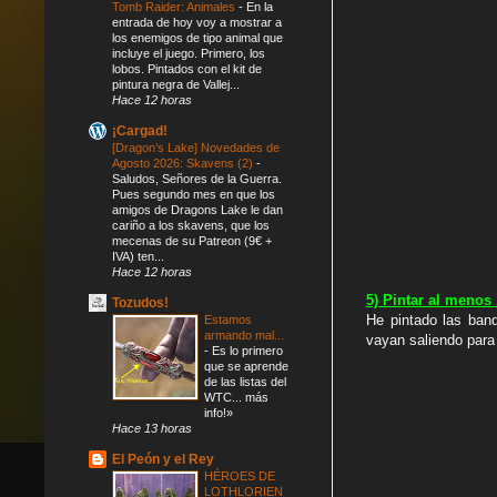
Tomb Raider: Animales
-
En la
entrada de hoy voy a mostrar a
los enemigos de tipo animal que
incluye el juego. Primero, los
lobos. Pintados con el kit de
pintura negra de Vallej...
Hace 12 horas
¡Cargad!
[Dragon’s Lake] Novedades de
Agosto 2026: Skavens (2)
-
Saludos, Señores de la Guerra.
Pues segundo mes en que los
amigos de Dragons Lake le dan
cariño a los skavens, que los
mecenas de su Patreon (9€ +
IVA) ten...
Hace 12 horas
5) Pintar al menos
Tozudos!
He pintado las ban
Estamos
armando mal...
vayan saliendo para
-
Es lo primero
que se aprende
de las listas del
WTC... más
info!»
Hace 13 horas
El Peón y el Rey
HÉROES DE
LOTHLORIEN