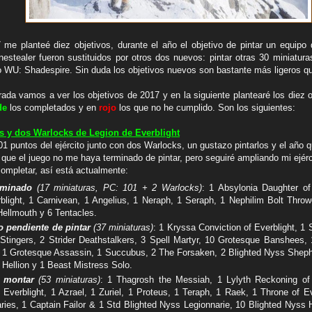
7 me planteé diez objetivos, durante el año el objetivo de pintar un equipo
estealer fueron sustituidos por otros dos nuevos: pintar otras 30 miniatura
o WU: Shadespire. Sin duda los objetivos nuevos son bastante más ligeros qu
rada vamos a ver los objetivos de 2017 y en la siguiente plantearé los diez 
de
los completados y en
rojo
los que no he cumplido. Son los siguientes:
os y dos Warlocks de Legion de Everblight
101 puntos del ejército junto con dos Warlocks, un gustazo pintarlos y el año
 que el juego no me haya terminado de pintar, pero seguiré ampliando mi ejér
completar, así está actualmente:
rminado
(17 miniaturas, PC: 101 + 2 Warlocks)
: 1 Absylonia Daughter of 
rblight, 1 Carnivean, 1 Angelius, 1 Neraph, 1 Seraph, 1 Nephilim Bolt Thro
 Hellmouth y 6 Tentacles.
o pendiente de pintar
(37 miniaturas)
: 1 Kryssa Conviction of Everblight, 1
Stingers, 2 Strider Deathstalkers, 3 Spell Martyr, 10 Grotesque Banshees, 
 1 Grotesque Assassin, 1 Succubus, 2 The Forsaken, 2 Blighted Nyss Sheph
Hellion y 1 Beast Mistress Solo.
e montar
(53 miniaturas)
: 1 Thagrosh the Messiah, 1 Lylyth Reckoning of 
 Everblight, 1 Azrael, 1 Zuriel, 1 Proteus, 1 Teraph, 1 Raek, 1 Throne of Ev
ies, 1 Captain Failor & 1 Std Blighted Nyss Legionnarie, 10 Blighted Nyss 