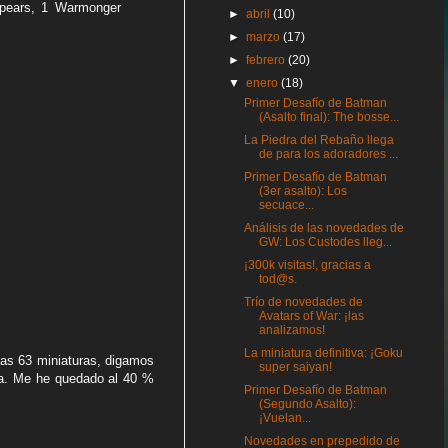
spears, 1 Warmonger
►
abril
(10)
►
marzo
(17)
►
febrero
(20)
▼
enero
(18)
Primer Desafío de Batman
(Asalto final): The bosse...
La Piedra del Rebaño llega
de para los adoradores ...
Primer Desafío de Batman
(3er asalto): Los
secuace...
Análisis de las novedades de
GW: Los Custodes lleg...
¡300k visitas!, gracias a
tod@s.
Trío de novedades de
Avatars of War: ¡las
analizamos!
La miniatura definitiva: ¡Goku
 las 63 miniaturas, digamos
super saiyan!
da. Me he quedado al 40 %
Primer Desafío de Batman
(Segundo Asalto):
¡Vuelan...
Novedades en prepedido de