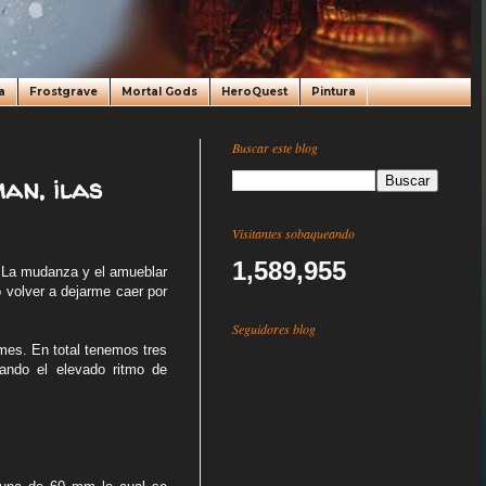
a
Frostgrave
Mortal Gods
HeroQuest
Pintura
Buscar este blog
an, ¡las
Visitantes sobaqueando
1,589,955
 La mudanza y el amueblar
 volver a dejarme caer por
Seguidores blog
mes. En total tenemos tres
ando el elevado ritmo de