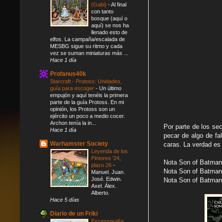
(Gabi)
-
Al final
con tanto
bosque (aquí o
aquí) se nos ha
llenado esto de
elfos. La campaña/escalada de
MESBG sigue su ritmo y cada
vez se suman miniaturas más ...
Hace 1 día
Profanus40k
Starcraft - Protoss: Unidades,
guía para escoger
-
Un último
empujón y aquí tenéis la primera
parte de la guía Protoss. En mi
opinión, los Protoss son un
ejército un poco a medio cocer.
Archon tenía la in...
Por parte de los s
Hace 1 día
pecar de algo de fa
Warhamster Society
caras. La verdad es
Leyenda de los
Pintores '24,
Nota Son of Batman
plazo 26
-
Nota Son of Batman
Manuel. Juan.
José. Edwin.
Nota Son of Batman
Axel. Álex.
Alberto.
Hace 5 días
Diario de un Friki
Escenografía: