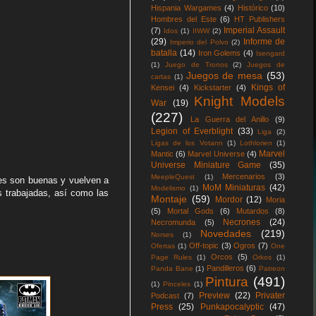
Hispania Wargames
(4)
Histórico
(10)
Hombres del Este
(6)
HT Publishers
Imperial Assault
(7)
Idos
(1)
IIWW
(2)
(29)
Informe de
Imperio del Polvo
(2)
batalla
(14)
Iron Golems
(4)
Isengard
(1)
Juego de Tronos
(2)
Juegos de
Juegos de mesa
(53)
cartas
(1)
Kings of
Kensei
(4)
Kickstarter
(4)
Knight Models
War
(19)
(227)
La Guerra del Anillo
(9)
Legion of Everblight
(33)
Liga
(2)
Ligas de los Votann
(1)
Lothlorien
(1)
Marvel
Mantic
(6)
Marvel Universe
(4)
Universe Miniature Game
(35)
Mercenarios
(3)
MeepleQuest
(1)
es son buenas y vuelven a
MoM Miniaturas
(42)
Modelismo
(1)
s trabajadas, así como las
Montaje
(59)
Mordor
(12)
Moria
(5)
Mortal Gods
(6)
Mutardos
(8)
Necrones
(24)
Necromunda
(5)
Novedades
(219)
Norses
(1)
Off-topic
(3)
Ogros
(7)
Ofertas
(1)
One
Orcos
(5)
Page Rules
(1)
Orkos
(1)
Pandilleros
(6)
Panda Bane
(1)
Patreon
Pintura
(491)
(1)
Pinceles
(1)
Preview
(22)
Privater
Podcast
(7)
Press
(25)
Punkapocalyptic
(47)