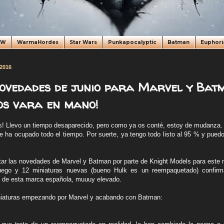
oW
WarmaHordes
Star Wars
Punkapocalyptic
Batman
Euphori
 2016
ovedades de junio para Marvel y Batm
os vara en mano!
! Llevo un tiempo desaparecido, pero como ya os conté, estoy de mudanza.
e ha ocupado todo el tiempo. Por suerte, ya tengo todo listo al 95 % y puedo
r las novedades de Marvel y Batman por parte de Knight Models para este 
uego y 12 miniaturas nuevas (bueno Hulk es un reempaquetado) confirm
e de esta marca española, muuuy elevado.
niaturas empezando por Marvel y acabando con Batman: