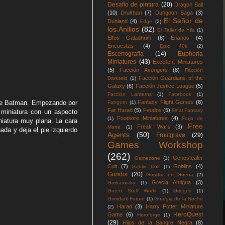
Desafío de pintura
(20)
Dragon Ball
(10)
Drukhari
(7)
Dungeon Saga
(3)
El Señor de
Dunland
(4)
Edge
(2)
los Anillos
(82)
El Taller de Yila
(1)
Elfos Galadhrim
(8)
Enanos
(4)
Encuestas
(4)
Epic 40k
(2)
Escenografía
(14)
Euphoria
Miniatures
(43)
Excellent Miniatures
(5)
Facción Avengers
(8)
Facción
Facción Guardians of the
Darkseid
(1)
Galaxy
(6)
Facción Justice League
(5)
Facción Lanterns
(1)
Facebook
(1)
Fantasy Flight Games
(8)
 de Batman. Empezando por
Fangorn
(1)
Far Harad
(5)
Feudos
(5)
Final Fantasy
miniatura con un aspecto
Footsore Miniatures
(4)
(1)
Forja de
iatura muy plana. La cara
Free
Freak Wars
(3)
Marte
(1)
da y deja el pie izquierdo
Agents
(50)
Frostgrave
(29)
Games Workshop
(262)
Genestealer
Gamezone
(1)
Cult
(7)
Goblins
(4)
Goblin Cult
(1)
Gondor
(20)
Gondor en Guerra
(2)
Grecia Antigua
(3)
Gorkamorka
(1)
Green Stuff World
(1)
Griegos
(1)
Grimdark Future
(1)
Guargia de la Noche
Harad
(3)
Harry Potter Miniature
(2)
HeroQuest
Game
(6)
Heroforge
(1)
(29)
Hijos de la Sangre Negra
(8)