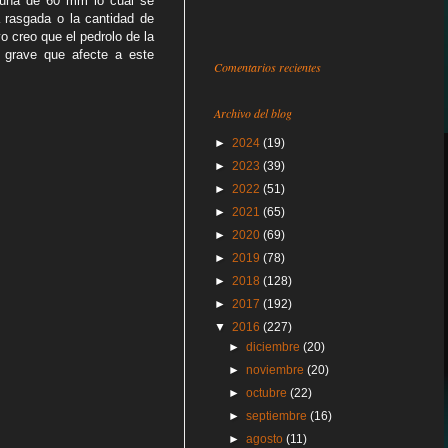
a una de 60 mm lo cual se
 rasgada o la cantidad de
 creo que el pedrolo de la
 grave que afecte a este
Comentarios recientes
Archivo del blog
►
2024
(19)
►
2023
(39)
►
2022
(51)
►
2021
(65)
►
2020
(69)
►
2019
(78)
►
2018
(128)
►
2017
(192)
▼
2016
(227)
►
diciembre
(20)
►
noviembre
(20)
►
octubre
(22)
►
septiembre
(16)
►
agosto
(11)