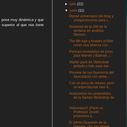
►
julio
(22)
▼
junio
(11)
Primer aniversario del blog y
, pose muy dinámica y que
¡megaconcurso para c...
 superior al que nos tiene
Novedad de la GW de la
semana en análisis:
Stormcl...
The 9th Age y Avatars of War
crean una alianza con...
Frescas novedades de junio
para Marvel y Batman, ¡...
Starter pack de Otokodate
pintado y listo para dar...
Preview de los Guerreros del
Apocalipsis con arma ...
Con un poco de retraso, pero
un espectacular mes d...
Analizamos los prepedidos
de la Games Workshop de
...
Videoreport: ¡Flash vs
Professor Zoom!,
probamos a...
El último Guardián de la
Galaxia: ¡Yo, soy Groot! ...