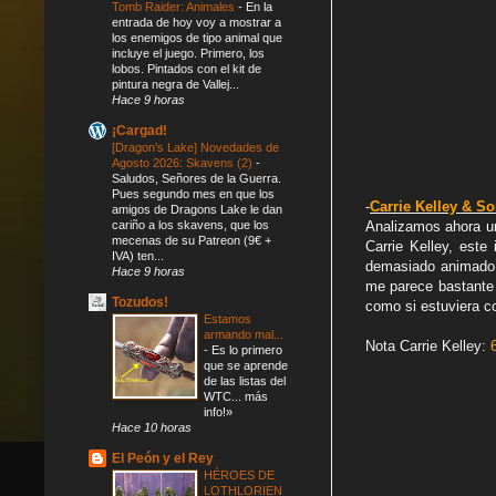
Tomb Raider: Animales
-
En la
entrada de hoy voy a mostrar a
los enemigos de tipo animal que
incluye el juego. Primero, los
lobos. Pintados con el kit de
pintura negra de Vallej...
Hace 9 horas
¡Cargad!
[Dragon’s Lake] Novedades de
Agosto 2026: Skavens (2)
-
Saludos, Señores de la Guerra.
Pues segundo mes en que los
-
Carrie Kelley & S
amigos de Dragons Lake le dan
cariño a los skavens, que los
Analizamos ahora u
mecenas de su Patreon (9€ +
Carrie Kelley, est
IVA) ten...
demasiado animado. 
Hace 9 horas
me parece bastante 
Tozudos!
como si estuviera c
Estamos
armando mal...
Nota Carrie Kelley:
-
Es lo primero
que se aprende
de las listas del
WTC... más
info!»
Hace 10 horas
El Peón y el Rey
HÉROES DE
LOTHLORIEN