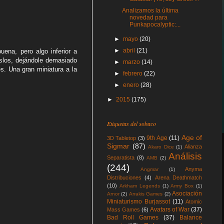
Analizamos la última
novedad para
Punkapocalyptic:...
►
mayo
(20)
►
abril
(21)
ena, pero algo inferior a
slos, dejándole demasiado
►
marzo
(14)
. Una gran miniatura a la
►
febrero
(22)
►
enero
(28)
►
2015
(175)
Etiquetas del sobaco
Age of
9th Age
(11)
3D Tabletop
(3)
Sigmar
(87)
Alianza
Akaro Dice
(1)
Análisis
Separatista
(8)
AMB
(2)
(244)
Anyma
Angmar
(1)
Distribuciones
(4)
Arena Deathmatch
(10)
Arkham Legends
(1)
Army Box
(1)
Asociación
Arnor
(2)
Arrakis Games
(2)
Miniaturismo Burjassot
(11)
Atomic
Avatars of War
(37)
Mass Games
(6)
Bad Roll Games
(37)
Balance