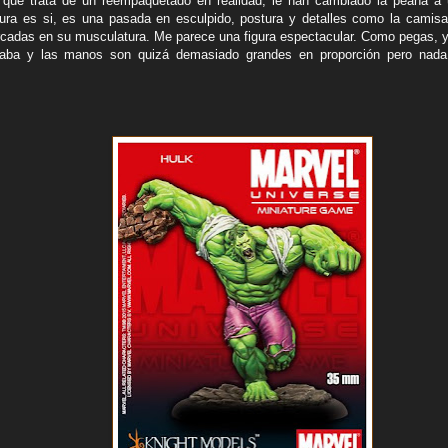
k que trata de un reempaquetado en realidad, le han cambiado la peana 
ura es si, es una pasada en esculpido, postura y detalles como la camisa
cadas en su musculatura. Me parece una figura espectacular. Como pegas, yo
aba y las manos son quizá demasiado grandes en proporción pero nada