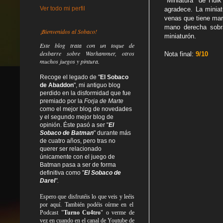
"Miniatura" de Hul
Ver todo mi perfil
agradece. La miniat
venas que tiene mar
mano derecha sobr
¡Bienvenidos al Sobaco!
miniaturón.
Este blog trata
con un toque de
desbarre
sobre Warhammer, otros
Nota final:
9/10
muchos juegos y pintura.
Recoge el legado de "
El Sobaco
de Abaddon
", mi antiguo blog
perdido en la disformidad
que fue
premiado por la
Forja de Marte
como el mejor blog de novedades
y el segundo mejor blog de
opinión. Éste pasó a ser "
El
Sobaco de Batman
" durante más
de cuatro años, pero tras no
querer ser relacionado
únicamente con el juego de
Batman pasa a ser de forma
definitiva como
"
El Sobaco de
Darel
".
Espero que disfrutéis lo que
veis
y
leéis
por aquí. También podéis oírme en el
Podcast "
Turno Cu4tro
" o verme de
vez en cuando en el canal de Youtube de