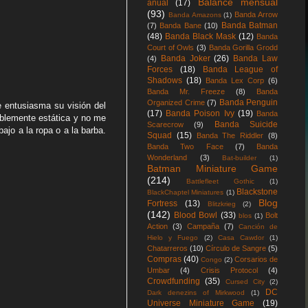
Balance mensual
anual
(17)
(93)
Banda Arrow
Banda Amazons
(1)
Banda Batman
(7)
Banda Bane
(10)
(48)
Banda Black Mask
(12)
Banda
Court of Owls
(3)
Banda Gorilla Grodd
Banda Joker
(26)
Banda Law
(4)
Forces
(18)
Banda League of
Shadows
(18)
Banda Lex Corp
(6)
Banda Mr. Freeze
(8)
Banda
Banda Penguin
Organized Crime
(7)
e entusiasma su visión del
(17)
Banda Poison Ivy
(19)
Banda
iblemente estática y no me
Banda Suicide
Scarecrow
(9)
ajo a la ropa o a la barba.
Squad
(15)
Banda The Riddler
(8)
Banda Two Face
(7)
Banda
Wonderland
(3)
Bat-builder
(1)
Batman Miniature Game
(214)
Battlefleet Gothic
(1)
Blackstone
BlackChaptel Miniatures
(1)
Blog
Fortress
(13)
Blitzkrieg
(2)
(142)
Blood Bowl
(33)
Bolt
blos
(1)
Action
(3)
Campaña
(7)
Canción de
Hielo y Fuego
(2)
Casa Cawdor
(1)
Chatarreros
(10)
Círculo de Sangre
(5)
Compras
(40)
Corsarios de
Congo
(2)
Umbar
(4)
Crisis Protocol
(4)
Crowdfunding
(35)
Cursed City
(2)
DC
Dark denezins of Mirkwood
(1)
Universe Miniature Game
(19)