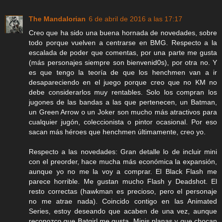
The Mandalorian
6 de abril de 2016 a las 17:17
Creo que ha sido una buena hornada de novedades, sobre
todo porque vuelven a centrarse en BMG. Respecto a la
escalada de poder que comentas, por una parte me gusta
(más personajes siempre son bienvenid0s), por otra no. Y
es que tengo la teoría de que los henchmen van a ir
desapareciendo en el juego porque creo que no KM no
debe considerarlos muy rentables. Solo los compran los
jugones de las bandas a las que pertenecen, un Batman,
un Green Arrow o un Joker son mucho más atractivos para
cualquier jugón, coleccionista o pintor ocasional. Por eso
sacan más héroes que henchmen últimamente, creo yo.
Respecto a las novedades: Gran detalle lo de incluir mini
con el preorder, hace mucha más económica la expansión,
aunque yo no me la voy a comprar. El Black Flash me
parece horrible. Me gustan mucho Flash y Deadshot. El
resto correctas (hawkman es precioso, pero el personaje
no me atrae nada). Coincido contigo en las Animated
Series, estoy deseando que acaben de una vez, aunque
reconozco que Batgirl me gusta. Minis planas y que chocan