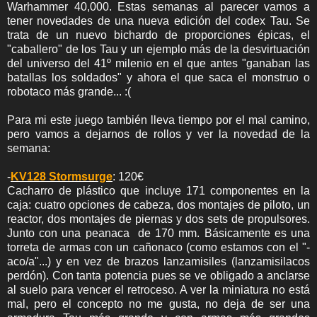
Warhammer 40,000. Estas semanas al parecer vamos a
tener novedades de una nueva edición del codex Tau. Se
trata de un nuevo bichardo de proporciones épicas, el
"caballero" de los Tau y un ejemplo más de la desvirtuación
del universo del 41º milenio en el que antes "ganaban las
batallas los soldados" y ahora el que saca el monstruo o
robotaco más grande... :(
Para mi este juego también lleva tiempo por el mal camino,
pero vamos a dejarnos de rollos y ver la novedad de la
semana:
-
KV128 Stormsurge
: 120€
Cacharro de plástico que incluye 171 componentes en la
caja: cuatro opciones de cabeza, dos montajes de piloto, un
reactor, dos montajes de piernas y dos sets de propulsores.
Junto con una peanaca de 170 mm. Básicamente es una
torreta de armas con un cañonaco (como estamos con el "-
aco/a"...) y en vez de brazos lanzamisiles (lanzamisilacos
perdón). Con tanta potencia pues se ve obligado a anclarse
al suelo para vencer el retroceso. A ver la miniatura no está
mal, pero el concepto no me gusta, no deja de ser una