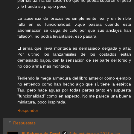
piernas dan la sensación de que no pueda soportar el peso
y le hunda su propio peso.
La ausencia de brazos es simplemente fea y un terrible
fallo en su funcionalidad, ¿qué pasará cuando esta
abominación se caiga de culo por que sus anclajes han
fallado?, no podrá levantarse, eso pasará.
El arma que lleva montada es demasiado delgada y alta:
Por último los lanzamisiles de los costados están
demasiado bajos, dan la sensación de ser parte del torso y
no otro arma más montada.
Teniendo la mega armadura del libro anterior como ejemplo
no entiendo como han hecho algo que sí, tiene la estética
Tau, pero hace aguas por todas partes tanto en supuesta
"funcionalidad" como en aspecto. No me parece una buena
miniatura, poco inspirada.
Responder
Respuestas
El Sobaco de Darel
4 de octubre de 2015 a las