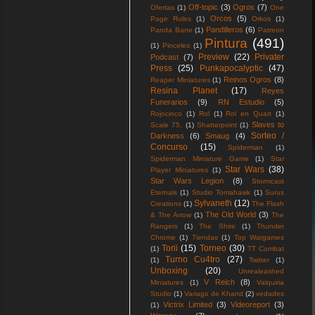
Off-topic
(3)
Ogros
(7)
Ofertas
(1)
One
Orcos
(5)
Page Rules
(1)
Orkos
(1)
Pandilleros
(6)
Panda Bane
(1)
Patreon
Pintura
(491)
(1)
Pinceles
(1)
Preview
(22)
Privater
Podcast
(7)
Press
(25)
Punkapocalyptic
(47)
Reinos Ogros
(8)
Reaper Miniatures
(1)
Resina Planet
(17)
Reyes
Funerarios
(9)
RN Estudio
(5)
Rojocinco
(1)
Rol
(1)
Rol en Quart
(1)
Slaves to
Scale 75.
(1)
Shatterpoint
(1)
Sorteo /
Darkness
(6)
Smaug
(4)
Concurso
(15)
Spiderman
(1)
Spiderman Miniature Game
(1)
Star
Star Wars
(38)
Player Miniatures
(1)
Star Wars Legion
(8)
Stormcast
Eternals
(1)
Studio Tomahawk
(1)
Surus
Sylvaneth
(12)
Creations
(1)
The Flash
The Old World
(3)
& The Arrow
(1)
The
Rangers
(1)
The Shire
(1)
Thunder
Chrome
(1)
Tiendas
(1)
Top Wargames
Torii
(15)
Torneo
(30)
(1)
TT Combat
Turno Cu4tro
(27)
(1)
Twitter
(1)
Unboxing
(20)
Unrealeashed
V Reich
(8)
Miniatures
(1)
Valquiria
Studio
(1)
Variags de Khand
(2)
vedades
Victrix Limited
(3)
Videoreport
(3)
(1)