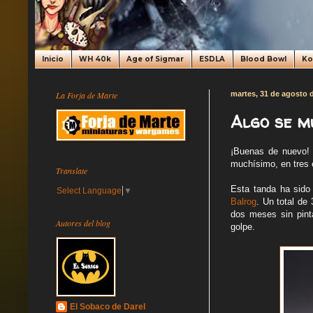
Inicio
WH 40k
Age of Sigmar
ESDLA
Blood Bowl
K
La Forja de Marte
martes, 31 de agosto 
Algo se m
¡Buenas de nuevo! 
muchísimo, en tres 
Translate
Esta tanda ha sido
Select Language
▼
Balrog
. Un total de
dos meses sin pint
Autores del blog
golpe.
El Sobaco de Darel