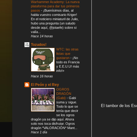
Warhammer Academy: La nueva
plataforma para dar tus primeros
pasos
-
¡Buenísimos días, al
habla vuestro comisario Kriger!
En el noticiero miniaturil de Julio,
hubo una pregunta (un saludo
desde aquí, @jotaefe) sobre si
valía...
Hace 14 horas
Tozudos!
WTC: las otras
listas que
gustaron
-
¡No
todo es Francia
y E.E.U.U! más
info!»
Hace 16 horas
El Peón y el Rey
OGROS
DRAGÓN
(Gabi)
-
Gabi
suma y sigue.
El tambor de los E
Todo lo que se
tenía que decir
se los ogros
dragón ya se dijo aquí. Ahora
solo nos toca disfrutar. Ogros
dragón *VALORACIÓN* Mant...
Hace 1 día