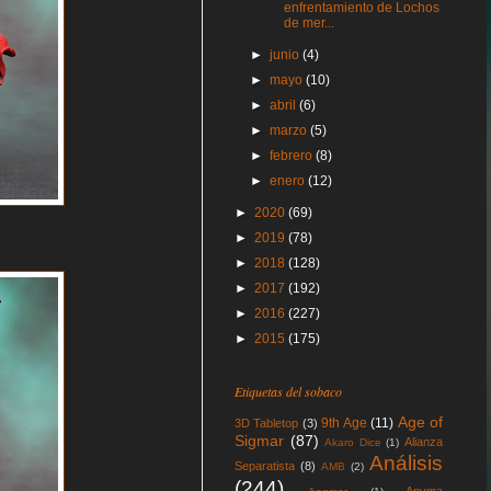
enfrentamiento de Lochos
de mer...
►
junio
(4)
►
mayo
(10)
►
abril
(6)
►
marzo
(5)
►
febrero
(8)
►
enero
(12)
►
2020
(69)
►
2019
(78)
►
2018
(128)
►
2017
(192)
►
2016
(227)
►
2015
(175)
Etiquetas del sobaco
Age of
9th Age
(11)
3D Tabletop
(3)
Sigmar
(87)
Alianza
Akaro Dice
(1)
Análisis
Separatista
(8)
AMB
(2)
(244)