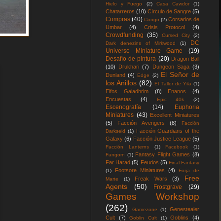
Hielo y Fuego
(2)
Casa Cawdor
(1)
Chatarreros
(10)
Círculo de Sangre
(5)
Compras
(40)
Corsarios de
Congo
(2)
Umbar
(4)
Crisis Protocol
(4)
Crowdfunding
(35)
Cursed City
(2)
DC
Dark denezins of Mirkwood
(1)
Universe Miniature Game
(19)
Desafío de pintura
(20)
Dragon Ball
(10)
Drukhari
(7)
Dungeon Saga
(3)
El Señor de
Dunland
(4)
Edge
(2)
los Anillos
(82)
El Taller de Yila
(1)
Elfos Galadhrim
(8)
Enanos
(4)
Encuestas
(4)
Epic 40k
(2)
Escenografía
(14)
Euphoria
Miniatures
(43)
Excellent Miniatures
(5)
Facción Avengers
(8)
Facción
Facción Guardians of the
Darkseid
(1)
Galaxy
(6)
Facción Justice League
(5)
Facción Lanterns
(1)
Facebook
(1)
Fantasy Flight Games
(8)
Fangorn
(1)
Far Harad
(5)
Feudos
(5)
Final Fantasy
Footsore Miniatures
(4)
(1)
Forja de
Free
Freak Wars
(3)
Marte
(1)
Agents
(50)
Frostgrave
(29)
Games Workshop
(262)
Genestealer
Gamezone
(1)
Cult
(7)
Goblins
(4)
Goblin Cult
(1)