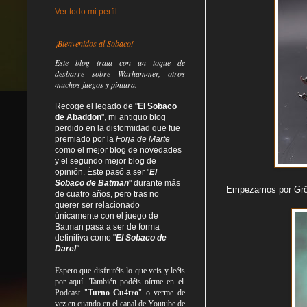
Ver todo mi perfil
¡Bienvenidos al Sobaco!
Este blog trata
con un toque de
desbarre
sobre Warhammer, otros
muchos juegos y pintura.
Recoge el legado de "
El Sobaco
de Abaddon
", mi antiguo blog
perdido en la disformidad
que fue
premiado por la
Forja de Marte
como el mejor blog de novedades
y el segundo mejor blog de
opinión. Éste pasó a ser "
El
Sobaco de Batman
" durante más
Empezamos por Grô
de cuatro años, pero tras no
querer ser relacionado
únicamente con el juego de
Batman pasa a ser de forma
definitiva como
"
El Sobaco de
Darel
".
Espero que disfrutéis lo que
veis
y
leéis
por aquí. También podéis oírme en el
Podcast "
Turno Cu4tro
" o verme de
vez en cuando en el canal de Youtube de