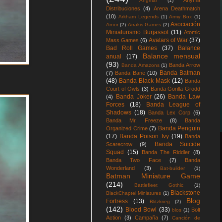
Anyma
Angmar
(1)
Distribuciones
(4)
Arena Deathmatch
(10)
Arkham Legends
(1)
Army Box
(1)
Asociación
Arnor
(2)
Arrakis Games
(2)
Miniaturismo Burjassot
(11)
Atomic
Avatars of War
(37)
Mass Games
(6)
Bad Roll Games
(37)
Balance
Balance mensual
anual
(17)
(93)
Banda Arrow
Banda Amazons
(1)
Banda Batman
(7)
Banda Bane
(10)
(48)
Banda Black Mask
(12)
Banda
Court of Owls
(3)
Banda Gorilla Grodd
Banda Joker
(26)
Banda Law
(4)
Forces
(18)
Banda League of
Shadows
(18)
Banda Lex Corp
(6)
Banda Mr. Freeze
(8)
Banda
Banda Penguin
Organized Crime
(7)
(17)
Banda Poison Ivy
(19)
Banda
Banda Suicide
Scarecrow
(9)
Squad
(15)
Banda The Riddler
(8)
Banda Two Face
(7)
Banda
Wonderland
(3)
Bat-builder
(1)
Batman Miniature Game
(214)
Battlefleet Gothic
(1)
Blackstone
BlackChaptel Miniatures
(1)
Blog
Fortress
(13)
Blitzkrieg
(2)
(142)
Blood Bowl
(33)
Bolt
blos
(1)
Action
(3)
Campaña
(7)
Canción de