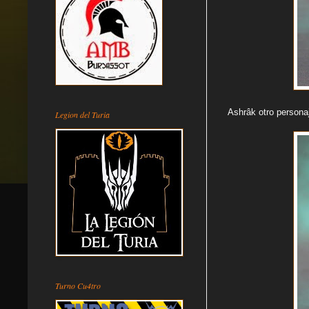
Ashrâk otro personaj
Legion del Turia
Turno Cu4tro