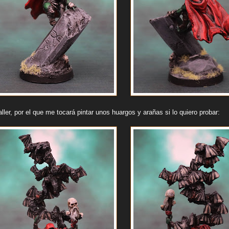
ler, por el que me tocará pintar unos huargos y arañas si lo quiero probar: