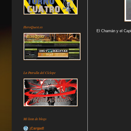
HeroQuest.es
El Chamán y el Cap
La Patrulla del Cíclope
Mi lista de blogs
¡Cargad!