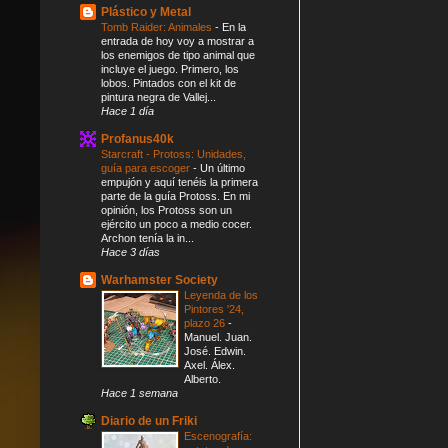
Plástico y Metal
Tomb Raider: Animales
-
En la
entrada de hoy voy a mostrar a
los enemigos de tipo animal que
incluye el juego. Primero, los
lobos. Pintados con el kit de
pintura negra de Vallej...
Hace 1 día
Profanus40k
Starcraft - Protoss: Unidades,
guía para escoger
-
Un último
empujón y aquí tenéis la primera
parte de la guía Protoss. En mi
opinión, los Protoss son un
ejército un poco a medio cocer.
Archon tenía la in...
Hace 3 días
Warhamster Society
Leyenda de los
Pintores '24,
plazo 26
-
Manuel. Juan.
José. Edwin.
Axel. Álex.
Alberto.
Hace 1 semana
Diario de un Friki
Escenografía: