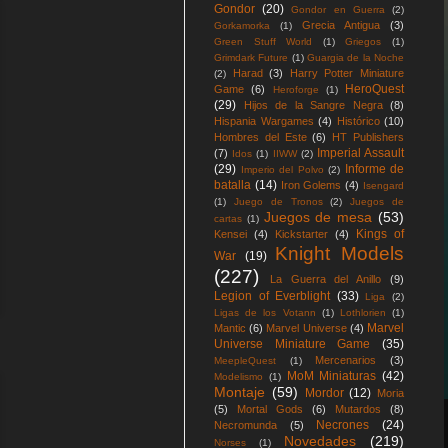
Gondor
(20)
Gondor en Guerra
(2)
Grecia Antigua
(3)
Gorkamorka
(1)
Green Stuff World
(1)
Griegos
(1)
Grimdark Future
(1)
Guargia de la Noche
Harad
(3)
Harry Potter Miniature
(2)
HeroQuest
Game
(6)
Heroforge
(1)
(29)
Hijos de la Sangre Negra
(8)
Hispania Wargames
(4)
Histórico
(10)
Hombres del Este
(6)
HT Publishers
Imperial Assault
(7)
Idos
(1)
IIWW
(2)
(29)
Informe de
Imperio del Polvo
(2)
batalla
(14)
Iron Golems
(4)
Isengard
(1)
Juego de Tronos
(2)
Juegos de
Juegos de mesa
(53)
cartas
(1)
Kings of
Kensei
(4)
Kickstarter
(4)
Knight Models
War
(19)
(227)
La Guerra del Anillo
(9)
Legion of Everblight
(33)
Liga
(2)
Ligas de los Votann
(1)
Lothlorien
(1)
Marvel
Mantic
(6)
Marvel Universe
(4)
Universe Miniature Game
(35)
Mercenarios
(3)
MeepleQuest
(1)
MoM Miniaturas
(42)
Modelismo
(1)
Montaje
(59)
Mordor
(12)
Moria
(5)
Mortal Gods
(6)
Mutardos
(8)
Necrones
(24)
Necromunda
(5)
Novedades
(219)
Norses
(1)