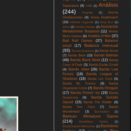
Análisis
Separatista
(8)
AMB
(2)
(244)
Anyma
Angmar
(1)
Distribuciones
(4)
Arena Deathmatch
(10)
Arkham Legends
(1)
Army Box
(1)
Asociación
Arnor
(2)
Arrakis Games
(2)
Miniaturismo Burjassot
(11)
Atomic
Avatars of War
(37)
Mass Games
(6)
Bad Roll Games
(37)
Balance
Balance mensual
anual
(17)
(93)
Banda Arrow
Banda Amazons
(1)
Banda Batman
(7)
Banda Bane
(10)
(48)
Banda Black Mask
(12)
Banda
Court of Owls
(3)
Banda Gorilla Grodd
Banda Joker
(26)
Banda Law
(4)
Forces
(18)
Banda League of
Shadows
(18)
Banda Lex Corp
(6)
Banda Mr. Freeze
(8)
Banda
Banda Penguin
Organized Crime
(7)
(17)
Banda Poison Ivy
(19)
Banda
Banda Suicide
Scarecrow
(9)
Squad
(15)
Banda The Riddler
(8)
Banda Two Face
(7)
Banda
Wonderland
(3)
Bat-builder
(1)
Batman Miniature Game
(214)
Battlefleet Gothic
(1)
Blackstone
BlackChaptel Miniatures
(1)
Blog