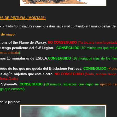
S DE PINTURA / MONTAJE:
 pintado 46 miniaturas que no están nada mal contando el tamaño de las del o
 de mayo
:
cions of the Flame de Warcry.
NO
CONSEGUIDO
(Ya tocaría tenerla pintad
ue tengo pendiente del SW Legion.
CONSEGUIDO
(10 miniaturas que refue
esta entrada
)
enos 15 miniaturas de ESDLA
.
CONSEGUIDO
(16 moñacos más de los Homb
héroe de los que me queda del Blackstone Fortress
.
CONSEGUIDO
(
Piuos
de algún objetivo que esté a cero
.
NO
CONSEGUIDO
(Nada, aunque tengo d
ortal Gods).
 Sylvaneth
.
CONSEGUIDO
(19 nuevos refuerzos que dejan mi
ejército ce
ngo que comprar).
de lo pintado: