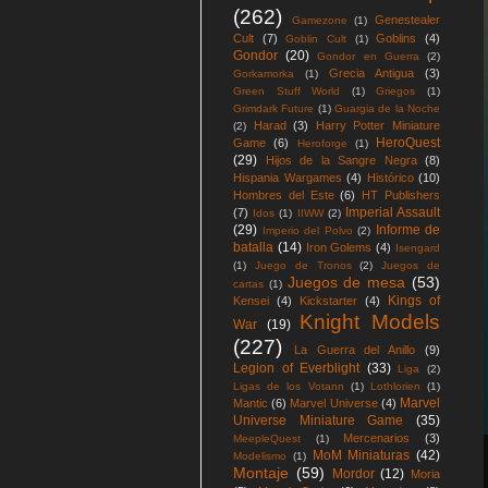
(262)
Genestealer
Gamezone
(1)
Cult
(7)
Goblins
(4)
Goblin Cult
(1)
Gondor
(20)
Gondor en Guerra
(2)
Grecia Antigua
(3)
Gorkamorka
(1)
Green Stuff World
(1)
Griegos
(1)
Grimdark Future
(1)
Guargia de la Noche
Harad
(3)
Harry Potter Miniature
(2)
HeroQuest
Game
(6)
Heroforge
(1)
(29)
Hijos de la Sangre Negra
(8)
Hispania Wargames
(4)
Histórico
(10)
Hombres del Este
(6)
HT Publishers
Imperial Assault
(7)
Idos
(1)
IIWW
(2)
(29)
Informe de
Imperio del Polvo
(2)
batalla
(14)
Iron Golems
(4)
Isengard
(1)
Juego de Tronos
(2)
Juegos de
Juegos de mesa
(53)
cartas
(1)
Kings of
Kensei
(4)
Kickstarter
(4)
Knight Models
War
(19)
(227)
La Guerra del Anillo
(9)
Legion of Everblight
(33)
Liga
(2)
Ligas de los Votann
(1)
Lothlorien
(1)
Marvel
Mantic
(6)
Marvel Universe
(4)
Universe Miniature Game
(35)
Mercenarios
(3)
MeepleQuest
(1)
MoM Miniaturas
(42)
Modelismo
(1)
Montaje
(59)
Mordor
(12)
Moria