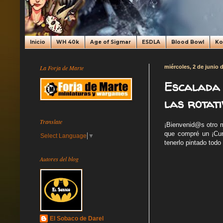
Inicio
WH 40k
Age of Sigmar
ESDLA
Blood Bowl
K
La Forja de Marte
miércoles, 2 de junio 
Escalada 
las rotati
Translate
¡Bienvenid@s otro 
que compré un ¡Curs
Select Language
▼
tenerlo pintado todo
Autores del blog
El Sobaco de Darel