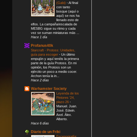
(Gabi)
-
Al final
con tanto
bosque (aquí o
aquí) se nos ha
llenado esto de
elfos. La campaña/escalada de
MESBG sigue su ritmo y cada
vez se suman miniaturas más ...
Hace 1 día
Profanus40k
Starcraft - Protoss: Unidades,
guía para escoger
-
Un último
empujón y aquí tenéis la primera
parte de la guía Protoss. En mi
opinión, los Protoss son un
ejército un poco a medio cocer.
Archon tenía la in...
Hace 2 días
Warhamster Society
Leyenda de los
Pintores '24,
plazo 26
-
Manuel. Juan.
José. Edwin.
Axel. Álex.
Alberto.
Hace 6 días
Diario de un Friki
Escenografía: