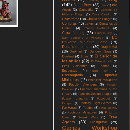
Fortress
(13)
Blitzkrieg
(2)
(142)
Blood Bowl
(33)
Bolt
blos
(1)
Action
(3)
Campaña
(7)
Canción de
Hielo y Fuego
(2)
Casa Cawdor
(1)
Chatarreros
(10)
Círculo de Sangre
(5)
Compras
(40)
Corsarios de
Congo
(2)
Umbar
(4)
Crisis Protocol
(4)
Crowdfunding
(35)
Cursed City
(2)
DC
Dark denezins of Mirkwood
(1)
Universe Miniature Game
(19)
Desafío de pintura
(20)
Dragon Ball
(10)
Drukhari
(7)
Dungeon Saga
(3)
El Señor de
Dunland
(4)
Edge
(2)
los Anillos
(82)
El Taller de Yila
(1)
Elfos Galadhrim
(8)
Enanos
(4)
Encuestas
(4)
Epic 40k
(2)
Escenografía
(14)
Euphoria
Miniatures
(43)
Excellent Miniatures
(5)
Facción Avengers
(8)
Facción
Facción Guardians of the
Darkseid
(1)
Galaxy
(6)
Facción Justice League
(5)
Facción Lanterns
(1)
Facebook
(1)
Fantasy Flight Games
(8)
Fangorn
(1)
Far Harad
(5)
Feudos
(5)
Final Fantasy
Footsore Miniatures
(4)
(1)
Forja de
Free
Freak Wars
(3)
Marte
(1)
Agents
(50)
Frostgrave
(29)
Games Workshop