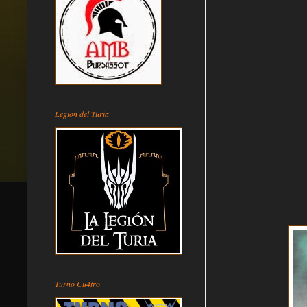
Legion del Turia
Turno Cu4tro