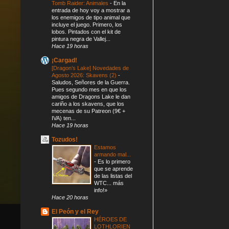
Tomb Raider: Animales
-
En la
entrada de hoy voy a mostrar a
los enemigos de tipo animal que
incluye el juego. Primero, los
lobos. Pintados con el kit de
pintura negra de Vallej...
Hace 19 horas
¡Cargad!
[Dragon’s Lake] Novedades de
Agosto 2026: Skavens (2)
-
Saludos, Señores de la Guerra.
Pues segundo mes en que los
amigos de Dragons Lake le dan
cariño a los skavens, que los
mecenas de su Patreon (9€ +
IVA) ten...
Hace 19 horas
Tozudos!
Estamos
armando mal...
-
Es lo primero
que se aprende
de las listas del
WTC... más
info!»
Hace 20 horas
El Peón y el Rey
HÉROES DE
LOTHLORIEN