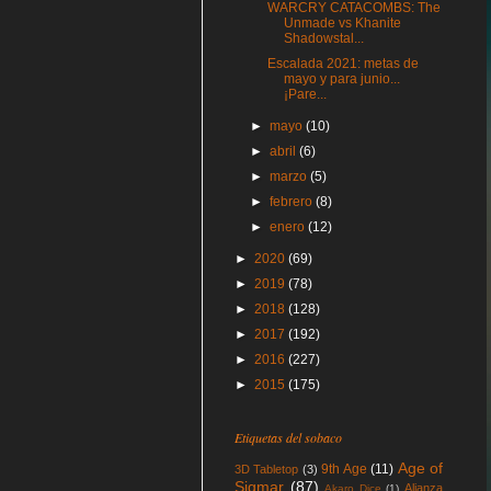
WARCRY CATACOMBS: The
Unmade vs Khanite
Shadowstal...
Escalada 2021: metas de
mayo y para junio...
¡Pare...
►
mayo
(10)
►
abril
(6)
►
marzo
(5)
►
febrero
(8)
►
enero
(12)
►
2020
(69)
►
2019
(78)
►
2018
(128)
►
2017
(192)
►
2016
(227)
►
2015
(175)
Etiquetas del sobaco
Age of
9th Age
(11)
3D Tabletop
(3)
Sigmar
(87)
Alianza
Akaro Dice
(1)