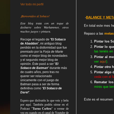
Ver todo mi perfil
¡Bienvenidos al Sobaco!
-
BALANCE Y META
Este blog trata
con un toque de
En total este mes he
desbarre
sobre Warhammer, otros
muchos juegos y pintura.
Rep
aso a las
metas
Recoge el legado de "
El Sobaco
Pintar los S
de Abaddon
", mi antiguo blog
Pintar lo q
perdido en la disformidad
que fue
las tenéis en
premiado por la
Forja de Marte
como el mejor blog de novedades
Pintar al m
y el segundo mejor blog de
ver
aquí
).
opinión. Éste pasó a ser "
El
Pintar otro 
Sobaco de Batman
" durante más
de cuatro años, pero tras no
Pintar algo 
querer ser relacionado
veda con el M
únicamente con el juego de
Rematar los
Batman pasa a ser de forma
minis que te
definitiva como
"
El Sobaco de
Darel
".
Este es el resumen 
Espero que disfrutéis lo que
veis
y
leéis
por aquí. También podéis oírme en el
Podcast "
Turno Cu4tro
" o verme de
vez en cuando en el canal de Youtube de