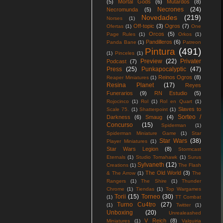
(5)
Mortal Gods
(6)
Mutardos
(8)
Necrones
(24)
Necromunda
(5)
Novedades
(219)
Norses
(1)
Off-topic
(3)
Ogros
(7)
Ofertas
(1)
One
Orcos
(5)
Page Rules
(1)
Orkos
(1)
Pandilleros
(6)
Panda Bane
(1)
Patreon
Pintura
(491)
(1)
Pinceles
(1)
Preview
(22)
Privater
Podcast
(7)
Press
(25)
Punkapocalyptic
(47)
Reinos Ogros
(8)
Reaper Miniatures
(1)
Resina Planet
(17)
Reyes
Funerarios
(9)
RN Estudio
(5)
Rojocinco
(1)
Rol
(1)
Rol en Quart
(1)
Slaves to
Scale 75.
(1)
Shatterpoint
(1)
Sorteo /
Darkness
(6)
Smaug
(4)
Concurso
(15)
Spiderman
(1)
Spiderman Miniature Game
(1)
Star
Star Wars
(38)
Player Miniatures
(1)
Star Wars Legion
(8)
Stormcast
Eternals
(1)
Studio Tomahawk
(1)
Surus
Sylvaneth
(12)
Creations
(1)
The Flash
The Old World
(3)
& The Arrow
(1)
The
Rangers
(1)
The Shire
(1)
Thunder
Chrome
(1)
Tiendas
(1)
Top Wargames
Torii
(15)
Torneo
(30)
(1)
TT Combat
Turno Cu4tro
(27)
(1)
Twitter
(1)
Unboxing
(20)
Unrealeashed
V Reich
(8)
Miniatures
(1)
Valquiria