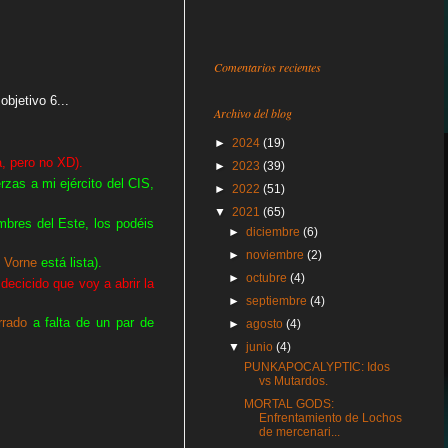
Comentarios recientes
bjetivo 6...
Archivo del blog
►
2024
(19)
a, pero no XD).
►
2023
(39)
rzas a mi ejército del CIS,
►
2022
(51)
▼
2021
(65)
res del Este, los podéis
►
diciembre
(6)
►
noviembre
(2)
 Vorne
está lista).
►
octubre
(4)
ecicido que voy a abrir la
►
septiembre
(4)
rrado
a falta de un par de
►
agosto
(4)
▼
junio
(4)
PUNKAPOCALYPTIC: Idos
vs Mutardos.
MORTAL GODS:
Enfrentamiento de Lochos
de mercenari...