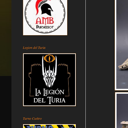
Legion del Turia
Turno Cu4tro