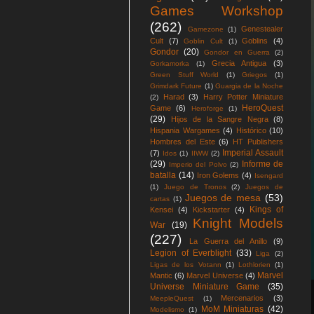
Games Workshop
(262)
Genestealer
Gamezone
(1)
Cult
(7)
Goblins
(4)
Goblin Cult
(1)
Gondor
(20)
Gondor en Guerra
(2)
Grecia Antigua
(3)
Gorkamorka
(1)
Green Stuff World
(1)
Griegos
(1)
Grimdark Future
(1)
Guargia de la Noche
Harad
(3)
Harry Potter Miniature
(2)
HeroQuest
Game
(6)
Heroforge
(1)
(29)
Hijos de la Sangre Negra
(8)
Hispania Wargames
(4)
Histórico
(10)
Hombres del Este
(6)
HT Publishers
Imperial Assault
(7)
Idos
(1)
IIWW
(2)
(29)
Informe de
Imperio del Polvo
(2)
batalla
(14)
Iron Golems
(4)
Isengard
(1)
Juego de Tronos
(2)
Juegos de
Juegos de mesa
(53)
cartas
(1)
Kings of
Kensei
(4)
Kickstarter
(4)
Knight Models
War
(19)
(227)
La Guerra del Anillo
(9)
Legion of Everblight
(33)
Liga
(2)
Ligas de los Votann
(1)
Lothlorien
(1)
Marvel
Mantic
(6)
Marvel Universe
(4)
Universe Miniature Game
(35)
Mercenarios
(3)
MeepleQuest
(1)
MoM Miniaturas
(42)
Modelismo
(1)