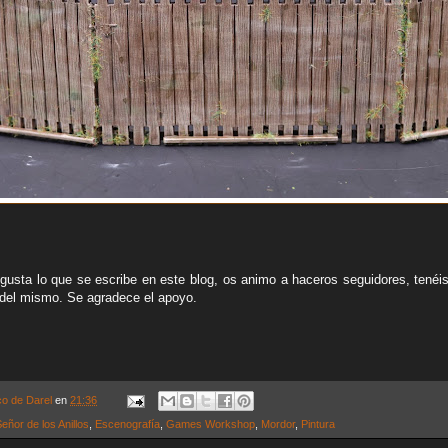
gusta lo que se escribe en este blog, os animo a haceros seguidores, tenéis
del mismo. Se agradece el apoyo.
co de Darel
en
21:36
Señor de los Anillos
,
Escenografía
,
Games Workshop
,
Mordor
,
Pintura