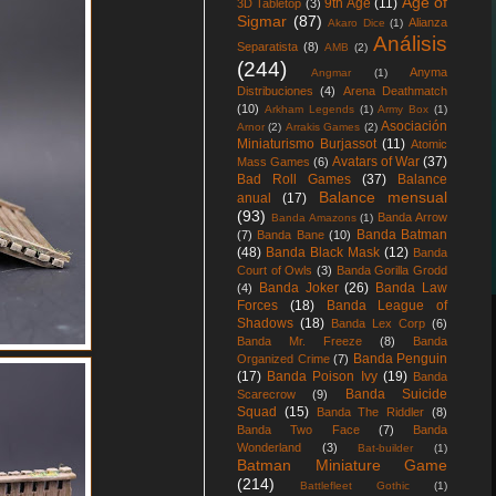
Age of
9th Age
(11)
3D Tabletop
(3)
Sigmar
(87)
Alianza
Akaro Dice
(1)
Análisis
Separatista
(8)
AMB
(2)
(244)
Anyma
Angmar
(1)
Distribuciones
(4)
Arena Deathmatch
(10)
Arkham Legends
(1)
Army Box
(1)
Asociación
Arnor
(2)
Arrakis Games
(2)
Miniaturismo Burjassot
(11)
Atomic
Avatars of War
(37)
Mass Games
(6)
Bad Roll Games
(37)
Balance
Balance mensual
anual
(17)
(93)
Banda Arrow
Banda Amazons
(1)
Banda Batman
(7)
Banda Bane
(10)
(48)
Banda Black Mask
(12)
Banda
Court of Owls
(3)
Banda Gorilla Grodd
Banda Joker
(26)
Banda Law
(4)
Forces
(18)
Banda League of
Shadows
(18)
Banda Lex Corp
(6)
Banda Mr. Freeze
(8)
Banda
Banda Penguin
Organized Crime
(7)
(17)
Banda Poison Ivy
(19)
Banda
Banda Suicide
Scarecrow
(9)
Squad
(15)
Banda The Riddler
(8)
Banda Two Face
(7)
Banda
Wonderland
(3)
Bat-builder
(1)
Batman Miniature Game
(214)
Battlefleet Gothic
(1)