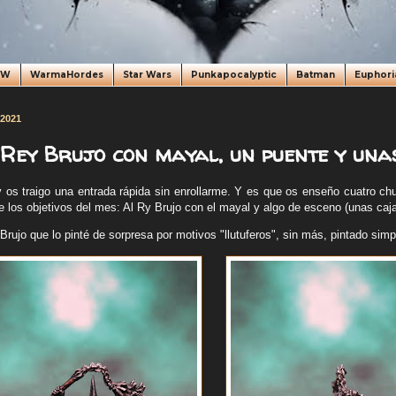
oW
WarmaHordes
Star Wars
Punkapocalyptic
Batman
Euphori
 2021
 Rey Brujo con mayal, un puente y unas
 os traigo una entrada rápida sin enrollarme. Y es que os enseño cuatro c
e los objetivos del mes: Al Ry Brujo con el mayal y algo de esceno (unas caj
rujo que lo pinté de sorpresa por motivos "llutuferos", sin más, pintado simpl