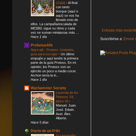
(Gabi)
-
Al final
con tanto
bosque (aquí o
aquí) se nos ha
llenado esto de
elfos. La campaña/escalada de
MESBG sigue su ritmo y cada
Entrada más recient
vez se suman miniaturas más ...
Hace 1 día
Suscribirse a:
Enviar 
Profanus40k
Starcraft - Protoss: Unidades,
guía para escoger
-
Un último
empujón y aquí tenéis la primera
parte de la guía Protoss. En mi
opinión, los Protoss son un
ejército un poco a medio cocer.
Archon tenía la in...
Hace 1 día
Warhamster Society
Leyenda de los
Pintores '24,
plazo 26
-
Manuel. Juan.
José. Edwin.
Axel. Álex.
Alberto.
Hace 5 días
Diario de un Friki
Escenografía: