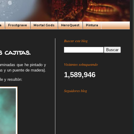
a
Frostgrave
Mortal Gods
HeroQuest
Pintura
Buscar este blog
 cajitas.
Visitantes sobaqueando
huminadas que he pintado y
as y un puente de madera).
1,589,946
e y resultón:
Seguidores blog