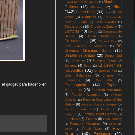
Blackstone
BlackChaptel Miniatures
(1)
Blog
Fortress
(13)
Blitzkrieg
(2)
(142)
Blood Bowl
(33)
Bolt
blos
(1)
Action
(3)
Campaña
(7)
Canción de
Hielo y Fuego
(2)
Casa Cawdor
(1)
Chatarreros
(10)
Círculo de Sangre
(5)
Compras
(40)
Corsarios de
Congo
(2)
Umbar
(4)
Crisis Protocol
(4)
Crowdfunding
(35)
Cursed City
(2)
DC
Dark denezins of Mirkwood
(1)
Universe Miniature Game
(19)
Desafío de pintura
(20)
Dragon Ball
(10)
Drukhari
(7)
Dungeon Saga
(3)
El Señor de
Dunland
(4)
Edge
(2)
los Anillos
(82)
El Taller de Yila
(1)
Elfos Galadhrim
(8)
Enanos
(4)
Encuestas
(4)
Epic 40k
(2)
 el gadget para hacerlo en
Escenografía
(14)
Euphoria
Miniatures
(43)
Excellent Miniatures
(5)
Facción Avengers
(8)
Facción
Facción Guardians of the
Darkseid
(1)
Galaxy
(6)
Facción Justice League
(5)
Facción Lanterns
(1)
Facebook
(1)
Fantasy Flight Games
(8)
Fangorn
(1)
Far Harad
(5)
Feudos
(5)
Final Fantasy
Footsore Miniatures
(4)
(1)
Forja de
Free
Freak Wars
(3)
Marte
(1)
Agents
(50)
Frostgrave
(29)