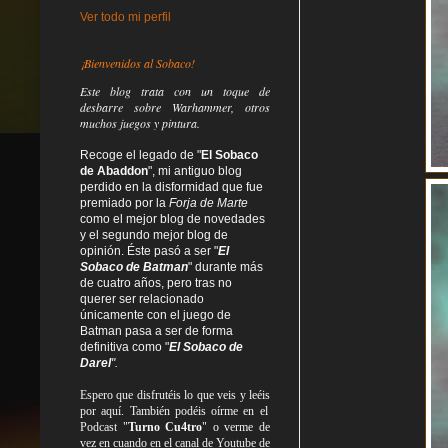
Ver todo mi perfil
¡Bienvenidos al Sobaco!
Este blog trata
con un toque de
desbarre
sobre Warhammer, otros
muchos juegos y pintura.
Recoge el legado de "
El Sobaco
de Abaddon
", mi antiguo blog
perdido en la disformidad
que fue
premiado por la
Forja de Marte
como el mejor blog de novedades
y el segundo mejor blog de
opinión. Éste pasó a ser "
El
Sobaco de Batman
" durante más
de cuatro años, pero tras no
querer ser relacionado
únicamente con el juego de
Batman pasa a ser de forma
definitiva como
"
El Sobaco de
Darel
".
Espero que disfrutéis lo que
veis
y
leéis
por aquí. También podéis oírme en el
Podcast "
Turno Cu4tro
" o verme de
vez en cuando en el canal de Youtube de