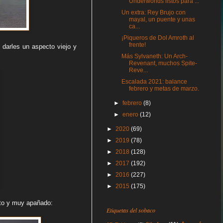
Underworlds listos para ...
Un extra: Rey Brujo con
mayal, un puente y unas
ca...
¡Piqueros de Dol Amroth al
frente!
 darles un aspecto viejo y
Más Sylvaneth: Un Arch-
Revenant, muchos Spite-
Reve...
Escalada 2021: balance
febrero y metas de marzo.
►
febrero
(8)
►
enero
(12)
►
2020
(69)
►
2019
(78)
►
2018
(128)
►
2017
(192)
►
2016
(227)
►
2015
(175)
rato y muy apañado:
Etiquetas del sobaco