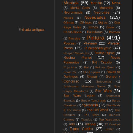
Montaje
(59)
Mordor
(12)
Moria
(5)
Mortal Gods
(6)
Mutardos
(8)
Necrones
(24)
Necromunda
(5)
Novedades
(219)
Norses
(1)
Off-topic
(3)
Ogros
(7)
Ofertas
(1)
One
Orcos
(5)
Page Rules
(1)
Orkos
(1)
Entrada antigua
Pandilleros
(6)
Panda Bane
(1)
Patreon
Pintura
(491)
(1)
Pinceles
(1)
Preview
(22)
Privater
Podcast
(7)
Press
(25)
Punkapocalyptic
(47)
Reinos Ogros
(8)
Reaper Miniatures
(1)
Resina Planet
(17)
Reyes
Funerarios
(9)
RN Estudio
(5)
Rojocinco
(1)
Rol
(1)
Rol en Quart
(1)
Slaves to
Scale 75.
(1)
Shatterpoint
(1)
Sorteo /
Darkness
(6)
Smaug
(4)
Concurso
(15)
Spiderman
(1)
Spiderman Miniature Game
(1)
Star
Star Wars
(38)
Player Miniatures
(1)
Star Wars Legion
(8)
Stormcast
Eternals
(1)
Studio Tomahawk
(1)
Surus
Sylvaneth
(12)
Creations
(1)
The Flash
The Old World
(3)
& The Arrow
(1)
The
Rangers
(1)
The Shire
(1)
Thunder
Chrome
(1)
Tiendas
(1)
Top Wargames
Torii
(15)
Torneo
(30)
(1)
TT Combat
Turno Cu4tro
(27)
(1)
Twitter
(1)