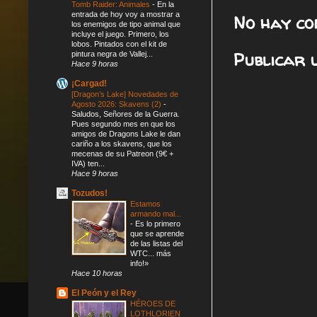
Tomb Raider: Animales
-
En la
entrada de hoy voy a mostrar a
No hay co
los enemigos de tipo animal que
incluye el juego. Primero, los
lobos. Pintados con el kit de
Publicar 
pintura negra de Vallej...
Hace 9 horas
¡Cargad!
[Dragon’s Lake] Novedades de
Agosto 2026: Skavens (2)
-
Saludos, Señores de la Guerra.
Pues segundo mes en que los
amigos de Dragons Lake le dan
cariño a los skavens, que los
mecenas de su Patreon (9€ +
IVA) ten...
Hace 9 horas
Tozudos!
Estamos
armando mal...
-
Es lo primero
que se aprende
de las listas del
WTC... más
info!»
Hace 10 horas
El Peón y el Rey
HÉROES DE
LOTHLORIEN