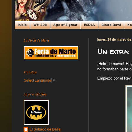
Inicio
WH 40k
Age of Sigmar
ESDLA
Blood Bowl
K
La Forja de Marte
lunes, 29 de marzo de
Un extra:
¡Hola de nuevo! Hoy
no formaban parte d
Translate
Empiezo por el Rey B
Select Language
▼
Autores del blog
El Sobaco de Darel