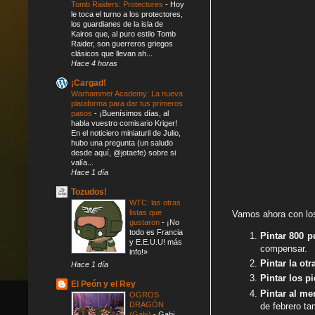
Tomb Raiders: Protectores
-
Hoy
le toca el turno a los protectores,
los guardianes de la isla de
Kairos que, al puro estilo Tomb
Raider, son guerreros griegos
clásicos que llevan ah...
Hace 4 horas
¡Cargad!
Warhammer Academy: La nueva
plataforma para dar tus primeros
pasos
-
¡Buenísimos días, al
habla vuestro comisario Kriger!
En el noticiero miniaturil de Julio,
hubo una pregunta (un saludo
desde aquí, @jotaefe) sobre si
valía...
Hace 1 día
Tozudos!
WTC: las otras
listas que
Vamos ahora con l
gustaron
-
¡No
todo es Francia
Pintar 800 p
y E.E.U.U! más
compensar.
info!»
Pintar la ot
Hace 1 día
Pintar los p
El Peón y el Rey
Pintar al m
OGROS
DRAGÓN
de febrero ta
(Gabi)
-
Gabi