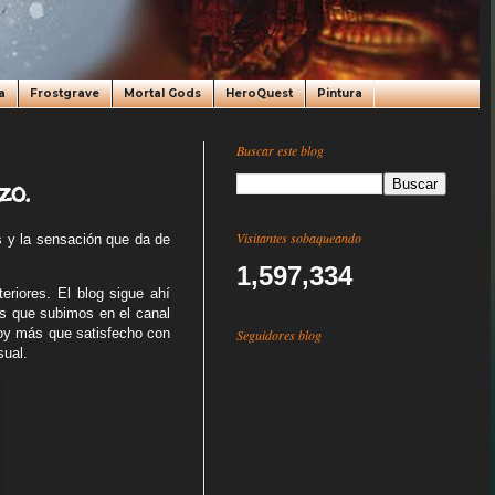
a
Frostgrave
Mortal Gods
HeroQuest
Pintura
Buscar este blog
zo.
Visitantes sobaqueando
s y la sensación que da de
1,597,334
eriores. El blog sigue ahí
as que subimos en el canal
toy más que satisfecho con
Seguidores blog
sual.