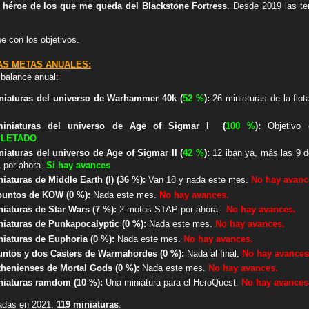
n héroe de los que me queda del Blackstone Fortress
. Desde 2019 las te
 con los objetivos.
AS METAS ANUALES:
 balance anual:
iniaturas del universo de Warhammer 40k (
52 %
):
26 miniaturas de la fl
miniaturas del universo de Age of Sigmar I
(
100 %
):
Objetivo 
LETADO
.
niaturas del universo de Age of Sigmar II (
42 %
):
12 iban ya, más las 9 d
1 por ahora.
Si hay avances
.
niaturas de Middle Earth
(I) (36 %):
Van 18 y nada este mes.
No hay avanc
 puntos de KOW (0 %):
Nada este mes.
No hay avances.
niaturas de Star Wars (7 %):
2 motos STAP por ahora.
No hay avances.
iniaturas de Punkapocalyptic
(0 %)
:
Nada este mes.
No hay avances.
iniaturas de Euphoria
(0 %):
Nada este mes.
No hay avances.
puntos y dos Casters de Warmahordes (0 %):
Nada al final.
No hay avances
athenienses de Mortal Gods
(0 %):
Nada este mes.
No hay avances.
iniaturas ramdom
(
10 %
):
Una miniatura para el HeroQuest.
No hay avances
tadas en 2021:
119 miniaturas
.