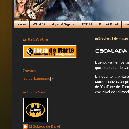
Inicio
WH 40k
Age of Sigmar
ESDLA
Blood Bowl
K
La Forja de Marte
miércoles, 3 de marzo
Escalada 
Bueno, ya hemos pas
que no acaba de cun
Translate
En cuanto a pintura
Select Language
▼
como motivación pin
de YouTube de Turno
Autores del blog
ese nivel de utiliza
El Sobaco de Darel