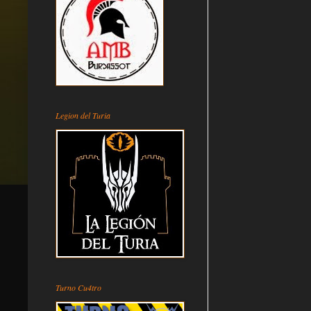
Legion del Turia
Turno Cu4tro