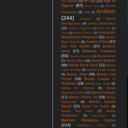
Age of
9th Age
(11)
3D Tabletop
(3)
Sigmar
(87)
Alianza
Akaro Dice
(1)
Análisis
Separatista
(8)
AMB
(2)
(244)
Anyma
Angmar
(1)
Distribuciones
(4)
Arena Deathmatch
(10)
Arkham Legends
(1)
Army Box
(1)
Asociación
Arnor
(2)
Arrakis Games
(2)
Miniaturismo Burjassot
(11)
Atomic
Avatars of War
(37)
Mass Games
(6)
Bad Roll Games
(37)
Balance
Balance mensual
anual
(17)
(93)
Banda Arrow
Banda Amazons
(1)
Banda Batman
(7)
Banda Bane
(10)
(48)
Banda Black Mask
(12)
Banda
Court of Owls
(3)
Banda Gorilla Grodd
Banda Joker
(26)
Banda Law
(4)
Forces
(18)
Banda League of
Shadows
(18)
Banda Lex Corp
(6)
Banda Mr. Freeze
(8)
Banda
Banda Penguin
Organized Crime
(7)
(17)
Banda Poison Ivy
(19)
Banda
Banda Suicide
Scarecrow
(9)
Squad
(15)
Banda The Riddler
(8)
Banda Two Face
(7)
Banda
Wonderland
(3)
Bat-builder
(1)
Batman Miniature Game
(214)
Battlefleet Gothic
(1)