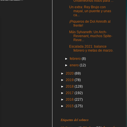
Underworlds listos para ...
Un extra: Rey Brujo con
mayal, un puente y unas
ca...
¡Piqueros de Dol Amroth al
frente!
Más Sylvaneth: Un Arch-
Revenant, muchos Spite-
Reve...
Escalada 2021: balance
febrero y metas de marzo.
►
febrero
(8)
►
enero
(12)
►
2020
(69)
►
2019
(78)
►
2018
(128)
►
2017
(192)
►
2016
(227)
►
2015
(175)
Etiquetas del sobaco