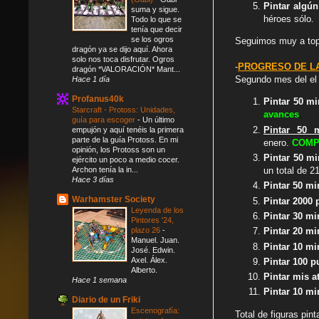
Pintar algú
suma y sigue.
héroes sólo.
Todo lo que se
tenía que decir
se los ogros
Seguimos muy a tope
dragón ya se dijo aquí. Ahora
solo nos toca disfrutar. Ogros
-
PROGRESO DE L
dragón *VALORACIÓN* Mant...
Segundo mes del el
Hace 1 día
Profanus40k
Pintar 50 m
Starcraft - Protoss: Unidades,
avances
.
guía para escoger
-
Un último
Pintar 50 
empujón y aquí tenéis la primera
parte de la guía Protoss. En mi
enero.
COMP
opinión, los Protoss son un
Pintar 50 mi
ejército un poco a medio cocer.
Archon tenía la in...
un total de 2
Hace 3 días
Pintar 50 mi
Warhamster Society
Pintar 2000
Leyenda de los
Pintar 30 mi
Pintores '24,
plazo 26
-
Pintar 20 m
Manuel. Juan.
Pintar 10 m
José. Edwin.
Axel. Álex.
Pintar 100 
Alberto.
Pintar mis 
Hace 1 semana
Pintar 10 m
Diario de un Friki
Escenografía:
Total de figuras pin