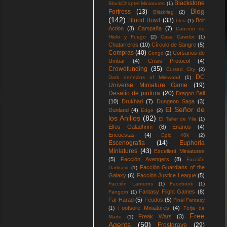
Blackstone
BlackChaptel Miniatures
(1)
Blog
Fortress
(13)
Blitzkrieg
(2)
(142)
Blood Bowl
(33)
Bolt
blos
(1)
Action
(3)
Campaña
(7)
Canción de
Hielo y Fuego
(2)
Casa Cawdor
(1)
Chatarreros
(10)
Círculo de Sangre
(5)
Compras
(40)
Corsarios de
Congo
(2)
Umbar
(4)
Crisis Protocol
(4)
Crowdfunding
(35)
Cursed City
(2)
DC
Dark denezins of Mirkwood
(1)
Universe Miniature Game
(19)
Desafío de pintura
(20)
Dragon Ball
(10)
Drukhari
(7)
Dungeon Saga
(3)
El Señor de
Dunland
(4)
Edge
(2)
los Anillos
(82)
El Taller de Yila
(1)
Elfos Galadhrim
(8)
Enanos
(4)
Encuestas
(4)
Epic 40k
(2)
Escenografía
(14)
Euphoria
Miniatures
(43)
Excellent Miniatures
(5)
Facción Avengers
(8)
Facción
Facción Guardians of the
Darkseid
(1)
Galaxy
(6)
Facción Justice League
(5)
Facción Lanterns
(1)
Facebook
(1)
Fantasy Flight Games
(8)
Fangorn
(1)
Far Harad
(5)
Feudos
(5)
Final Fantasy
Footsore Miniatures
(4)
(1)
Forja de
Free
Freak Wars
(3)
Marte
(1)
Agents
(50)
Frostgrave
(29)