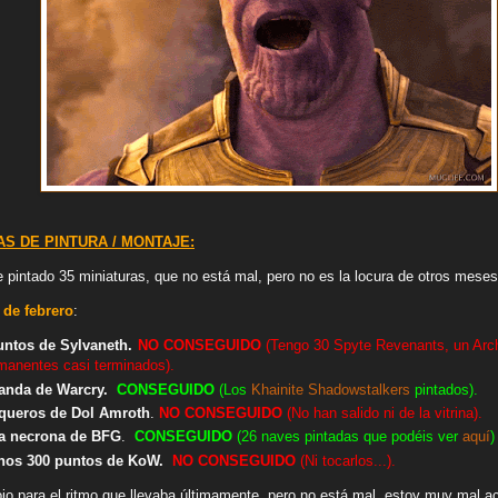
S DE PINTURA / MONTAJE:
 pintado 35 miniaturas, que no está mal, pero no es la locura de otros meses
 de febrero
:
untos de Sylvaneth.
NO
CONSEGUIDO
(Tengo 30 Spyte Revenants, un Arch
manentes casi terminados).
anda de Warcry.
CONSEGUIDO
(Los
Khainite Shadowstalkers
pintados).
iqueros de Dol Amroth
.
NO
CONSEGUIDO
(No han salido ni de la vitrina).
ota necrona de BFG
.
CONSEGUIDO
(26 naves pintadas que podéis ver
aquí
)
enos 300 puntos de KoW.
NO
CONSEGUIDO
(Ni tocarlos...).
jo para el ritmo que llevaba últimamente, pero no está mal, estoy muy mal a