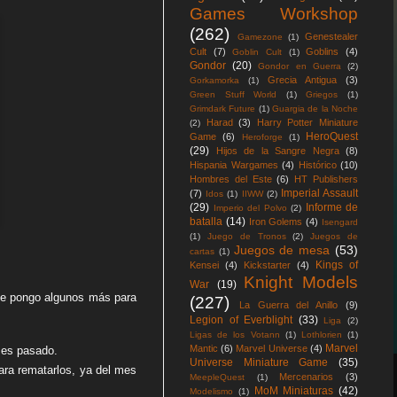
Games Workshop
(262)
Genestealer
Gamezone
(1)
Cult
(7)
Goblins
(4)
Goblin Cult
(1)
Gondor
(20)
Gondor en Guerra
(2)
Grecia Antigua
(3)
Gorkamorka
(1)
Green Stuff World
(1)
Griegos
(1)
Grimdark Future
(1)
Guargia de la Noche
Harad
(3)
Harry Potter Miniature
(2)
HeroQuest
Game
(6)
Heroforge
(1)
(29)
Hijos de la Sangre Negra
(8)
Hispania Wargames
(4)
Histórico
(10)
Hombres del Este
(6)
HT Publishers
Imperial Assault
(7)
Idos
(1)
IIWW
(2)
(29)
Informe de
Imperio del Polvo
(2)
batalla
(14)
Iron Golems
(4)
Isengard
(1)
Juego de Tronos
(2)
Juegos de
Juegos de mesa
(53)
cartas
(1)
Kings of
Kensei
(4)
Kickstarter
(4)
Knight Models
War
(19)
ue pongo algunos más para
(227)
La Guerra del Anillo
(9)
Legion of Everblight
(33)
Liga
(2)
Ligas de los Votann
(1)
Lothlorien
(1)
Marvel
Mantic
(6)
Marvel Universe
(4)
mes pasado.
Universe Miniature Game
(35)
ra rematarlos, ya del mes
Mercenarios
(3)
MeepleQuest
(1)
MoM Miniaturas
(42)
Modelismo
(1)