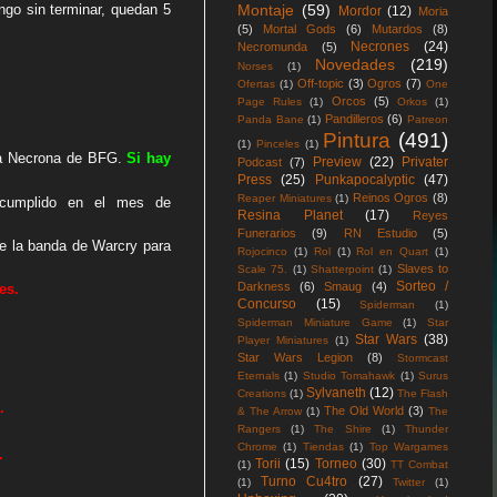
Montaje
(59)
ngo sin terminar, quedan 5
Mordor
(12)
Moria
(5)
Mortal Gods
(6)
Mutardos
(8)
Necrones
(24)
Necromunda
(5)
Novedades
(219)
Norses
(1)
Off-topic
(3)
Ogros
(7)
Ofertas
(1)
One
Orcos
(5)
Page Rules
(1)
Orkos
(1)
Pandilleros
(6)
Panda Bane
(1)
Patreon
Pintura
(491)
(1)
Pinceles
(1)
ota Necrona de BFG.
Si hay
Preview
(22)
Privater
Podcast
(7)
Press
(25)
Punkapocalyptic
(47)
Reinos Ogros
(8)
Reaper Miniatures
(1)
cumplido en el mes de
Resina Planet
(17)
Reyes
Funerarios
(9)
RN Estudio
(5)
e la banda de Warcry para
Rojocinco
(1)
Rol
(1)
Rol en Quart
(1)
Slaves to
Scale 75.
(1)
Shatterpoint
(1)
Sorteo /
Darkness
(6)
Smaug
(4)
es.
Concurso
(15)
Spiderman
(1)
Spiderman Miniature Game
(1)
Star
Star Wars
(38)
Player Miniatures
(1)
Star Wars Legion
(8)
Stormcast
Eternals
(1)
Studio Tomahawk
(1)
Surus
Sylvaneth
(12)
Creations
(1)
The Flash
.
The Old World
(3)
& The Arrow
(1)
The
Rangers
(1)
The Shire
(1)
Thunder
Chrome
(1)
Tiendas
(1)
Top Wargames
.
Torii
(15)
Torneo
(30)
(1)
TT Combat
Turno Cu4tro
(27)
(1)
Twitter
(1)