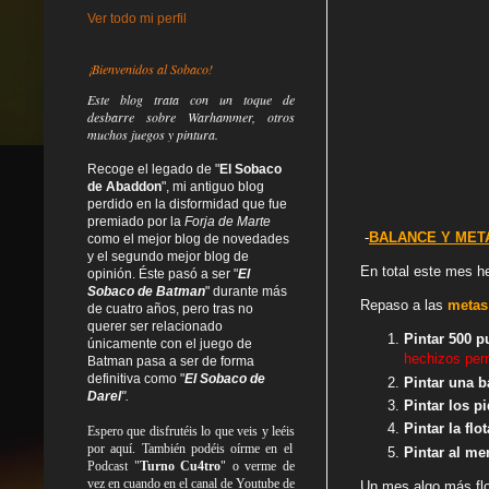
Ver todo mi perfil
¡Bienvenidos al Sobaco!
Este blog trata
con un toque de
desbarre
sobre Warhammer, otros
muchos juegos y pintura.
Recoge el legado de "
El Sobaco
de Abaddon
", mi antiguo blog
perdido en la disformidad
que fue
premiado por la
Forja de Marte
-
BALANCE Y META
como el mejor blog de novedades
y el segundo mejor blog de
En total este mes he
opinión. Éste pasó a ser "
El
Sobaco de Batman
" durante más
Rep
aso a las
metas
de cuatro años, pero tras no
querer ser relacionado
Pintar 500 p
únicamente con el juego de
hechizos per
Batman pasa a ser de forma
definitiva como
"
El Sobaco de
Pintar una b
Darel
".
Pintar los p
Pintar la fl
Espero que disfrutéis lo que
veis
y
leéis
por aquí. También podéis oírme en el
Pintar al m
Podcast "
Turno Cu4tro
" o verme de
vez en cuando en el canal de Youtube de
Un mes algo más flo