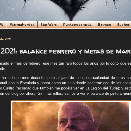
oW
WarmaHordes
Star Wars
Punkapocalyptic
Batman
Euphori
 de 2021
2021: balance febrero y metas de mar
ado el mes de febrero, ese mes tan raro todos los años por lo corto que e
dir.
 ha sido un mes decente, pero alejado de la espectacularidad de otros ant
turil con la Escalada y ahora como un sitio donde hacerme eco de las cos
 Cu4tro (recordad que también me podéis ver en La Legión del Turia); y es
ción del blog por ahora. Sin más rollos, vamos a ver el balance de pintura men