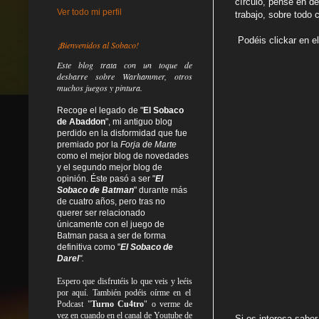
círculo, pensé en de
Ver todo mi perfil
trabajo, sobre todo
Podéis clickar en e
¡Bienvenidos al Sobaco!
Este blog trata
con un toque de
desbarre
sobre Warhammer, otros
muchos juegos y pintura.
Recoge el legado de "
El Sobaco
de Abaddon
", mi antiguo blog
perdido en la disformidad
que fue
premiado por la
Forja de Marte
como el mejor blog de novedades
y el segundo mejor blog de
opinión. Éste pasó a ser "
El
Sobaco de Batman
" durante más
de cuatro años, pero tras no
querer ser relacionado
únicamente con el juego de
Batman pasa a ser de forma
definitiva como
"
El Sobaco de
Darel
".
Espero que disfrutéis lo que
veis
y
leéis
por aquí. También podéis oírme en el
Podcast "
Turno Cu4tro
" o verme de
vez en cuando en el canal de Youtube de
Si os interesa saber