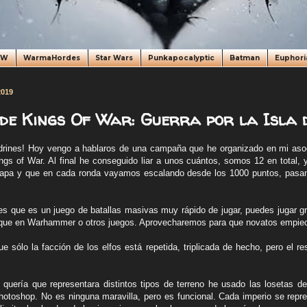
oW
WarmaHordes
Star Wars
Punkapocalyptic
Batman
Euphori
2019
e Kings Of War: Guerra por la Isla 
rines! Hoy vengo a hablaros de una campaña que he organizado en mi aso
gs of War. Al final he conseguido liar a unos cuántos, somos 12 en total, 
apa y que en cada ronda vayamos escalando desde los 1000 puntos, pasan
 que es un juego de batallas masivas muy rápido de jugar, puedes jugar gr
que en Warhammer o otros juegos. Aprovecharemos para que novatos empie
 sólo la facción de los elfos está repetida, triplicada de hecho, pero el re
uería que representara distintos tipos de terreno he usado las losetas d
otoshop. No es ninguna maravilla, pero es funcional. Cada imperio se repr