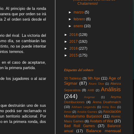
Chatarreros!
. Al principio de la ronda
►
marzo
(5)
manera que por orden se irá
da 2 el orden será desde el
►
febrero
(6)
►
enero
(10)
►
2018
(128)
o del rival. La victoria del
ismo día, se cambiarán las
►
2017
(192)
stinto, no se puede intentar
►
2016
(227)
tintos terrenos.
►
2015
(175)
, en el caso de aceptarse,
en la primera partida.
Etiquetas del sobaco
Age of
 de los jugadores o al azar
9th Age
(11)
3D Tabletop
(3)
Sigmar
(87)
Alianza
Akaro Dice
(1)
Análisis
Separatista
(8)
AMB
(2)
(244)
Anyma
Angmar
(1)
Distribuciones
(4)
Arena Deathmatch
 que destruirán uno de sus
(10)
Arkham Legends
(1)
Army Box
(1)
y no podrá ser reclamado ni
Asociación
Arnor
(2)
Arrakis Games
(2)
 territorio adicional. Por
Miniaturismo Burjassot
(11)
Atomic
Avatars of War
(37)
io en la primera ronda, dos
Mass Games
(6)
Bad Roll Games
(37)
Balance
Balance mensual
anual
(17)