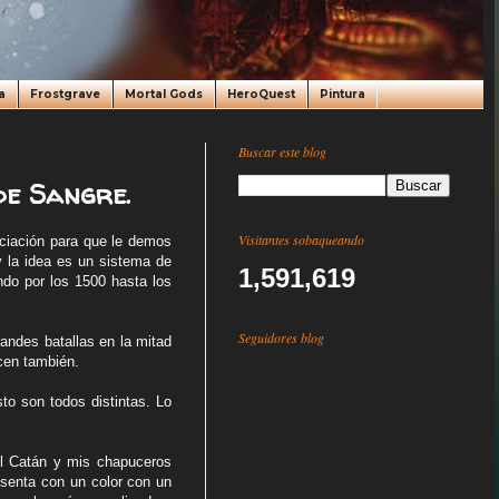
a
Frostgrave
Mortal Gods
HeroQuest
Pintura
Buscar este blog
de Sangre.
Visitantes sobaqueando
ciación para que le demos
y la idea es un sistema de
1,591,619
do por los 1500 hasta los
Seguidores blog
andes batallas en la mitad
cen también.
sto son todos distintas. Lo
el Catán y mis chapuceros
esenta con un color con un