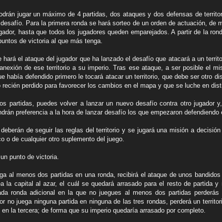
drán jugar un máximo de 4 partidas, dos ataques y dos defensas de territorio
 desafío. Para la primera ronda se hará sorteo de un orden de actuación, de 
ugador, hasta que todos los jugadores queden emparejados. A partir de la ron
untos de victoria al que más tenga.
 hará el ataque del jugador que ha lanzado el desafío que atacará a un territori
anexión de ese territorio a su imperio. Tras ese ataque, a ser posible el m
ue había defendido primero le tocará atacar un territorio, que debe ser otro di
rio recién perdido para favorecer los cambios en el mapa y que se luche en dis
os partidas, puedes volver a lanzar un nuevo desafío contra otro jugador y
drán preferencia a la hora de lanzar desafío los que empezaron defendiendo 
deberán de seguir las reglas del territorio y se jugará una misión a decisión
co o de cualquier otro suplemento del juego.
 un punto de victoria.
ega al menos dos partidas en una ronda, recibirá el ataque de unos bandidos
ea la capital al azar, el cuál se quedará arrasado para el resto de partida 
da ronda adicional en la que no juegues al menos dos partidas perderás un
or no juega ninguna partida en ninguna de las tres rondas, perderá un territor
s en la tercera; de forma que su imperio quedaría arrasado por completo.