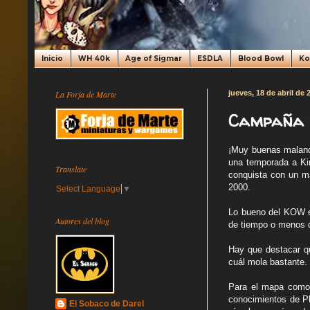
Inicio
WH 40k
Age of Sigmar
ESDLA
Blood Bowl
K
La Forja de Marte
jueves, 18 de abril de 
Campaña d
¡Muy buenas maland
una temporada a Kin
Translate
conquista con un m
2000.
Select Language
▼
Lo bueno del KOW es
Autores del blog
de tiempo o menos 
Hay que destacar que
cuál mola bastante.
Para el mapa como q
conocimientos de Ph
El Sobaco de Darel