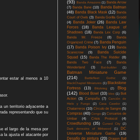
(93)
Banda Arrow
Banda Amazons
(1)
Banda Batman
(7)
Banda Bane
(10)
(48)
Banda Black Mask
(12)
Banda
Court of Owls
(3)
Banda Gorilla Grodd
Banda Joker
(26)
Banda Law
(4)
Forces
(18)
Banda League of
Shadows
(18)
Banda Lex Corp
(6)
Banda Mr. Freeze
(8)
Banda
Banda Penguin
Organized Crime
(7)
(17)
Banda Poison Ivy
(19)
Banda
Banda Suicide
Scarecrow
(9)
Squad
(15)
Banda The Riddler
(8)
Banda Two Face
(7)
Banda
Wonderland
(3)
Bat-builder
(1)
Batman Miniature Game
(214)
entar estar al menos a 10
Battlefleet Gothic
(1)
Blackstone
BlackChaptel Miniatures
(1)
Blog
Fortress
(13)
Blitzkrieg
(2)
(142)
Blood Bowl
(33)
Bolt
blos
(1)
vasor.
Action
(3)
Campaña
(7)
Canción de
Hielo y Fuego
(2)
Casa Cawdor
(1)
a un territorio adyacente a
Chatarreros
(10)
Círculo de Sangre
(5)
 tirada representando que su
Compras
(40)
Corsarios de
Congo
(2)
Umbar
(4)
Crisis Protocol
(4)
Crowdfunding
(35)
Cursed City
(2)
DC
e el largo de la mesa por
Dark denezins of Mirkwood
(1)
Universe Miniature Game
(19)
 la ajusta el atacante por
Desafío de pintura
(20)
Dragon Ball