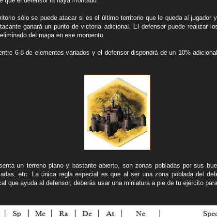
de que el defensor la haya montado.
rritorio sólo se puede atacar si es el último territorio que le queda al jugador
 atacante ganará un punto de victoria adicional. El defensor puede realizar 
o eliminado del mapa en ese momento.
ntre 6-8 de elementos variados y el defensor dispondrá de un 10% adicional
senta un terreno plano y bastante abierto, son zonas pobladas por sus bue
adas, etc. La única regla especial es que al ser una zona poblada del de
l que ayuda al defensor, deberás usar una miniatura a pie de tu ejército para 