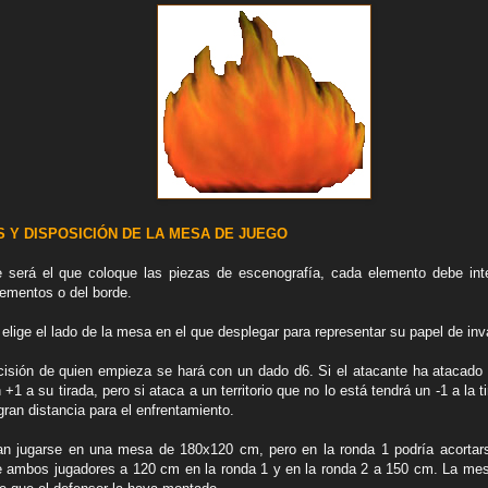
S Y DISPOSICIÓN DE LA MESA DE JUEGO
e será el que coloque las piezas de escenografía, cada elemento debe int
lementos o del borde.
elige el lado de la mesa en el que desplegar para representar su papel de in
decisión de quien empieza se hará con un dado d6. Si el atacante ha atacado 
 +1 a su tirada, pero si ataca a un territorio que no lo está tendrá un -1 a la
 gran distancia para el enfrentamiento.
an jugarse en una mesa de 180x120 cm, pero en la ronda 1 podría acortars
e ambos jugadores a 120 cm en la ronda 1 y en la ronda 2 a 150 cm. La mesa