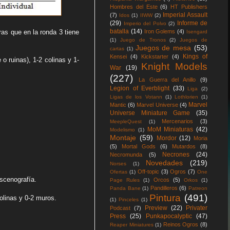
Hombres del Este
(6)
HT Publishers
Imperial Assault
(7)
Idos
(1)
IIWW
(2)
(29)
Informe de
Imperio del Polvo
(2)
batalla
(14)
tras que en la ronda 3 tiene
Iron Golems
(4)
Isengard
(1)
Juego de Tronos
(2)
Juegos de
Juegos de mesa
(53)
cartas
(1)
Kings of
Kensei
(4)
Kickstarter
(4)
 ruinas), 1-2 colinas y 1-
Knight Models
War
(19)
(227)
La Guerra del Anillo
(9)
Legion of Everblight
(33)
Liga
(2)
Ligas de los Votann
(1)
Lothlorien
(1)
Marvel
Mantic
(6)
Marvel Universe
(4)
Universe Miniature Game
(35)
Mercenarios
(3)
MeepleQuest
(1)
MoM Miniaturas
(42)
Modelismo
(1)
Montaje
(59)
Mordor
(12)
Moria
(5)
Mortal Gods
(6)
Mutardos
(8)
Necrones
(24)
Necromunda
(5)
Novedades
(219)
Norses
(1)
Off-topic
(3)
Ogros
(7)
Ofertas
(1)
One
escenografía.
Orcos
(5)
Page Rules
(1)
Orkos
(1)
Pandilleros
(6)
Panda Bane
(1)
Patreon
Pintura
(491)
olinas y 0-2 muros.
(1)
Pinceles
(1)
Preview
(22)
Privater
Podcast
(7)
Press
(25)
Punkapocalyptic
(47)
Reinos Ogros
(8)
Reaper Miniatures
(1)