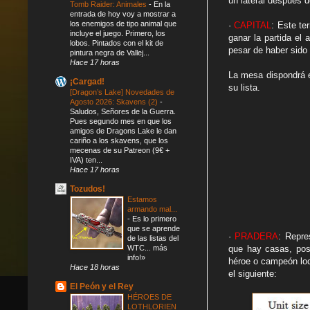
un lateral después 
Tomb Raider: Animales
-
En la
entrada de hoy voy a mostrar a
los enemigos de tipo animal que
·
CAPITAL
: Este te
incluye el juego. Primero, los
ganar la partida el
lobos. Pintados con el kit de
pesar de haber sid
pintura negra de Vallej...
Hace 17 horas
La mesa dispondrá e
¡Cargad!
su lista.
[Dragon’s Lake] Novedades de
Agosto 2026: Skavens (2)
-
Saludos, Señores de la Guerra.
Pues segundo mes en que los
amigos de Dragons Lake le dan
cariño a los skavens, que los
mecenas de su Patreon (9€ +
IVA) ten...
Hace 17 horas
Tozudos!
Estamos
armando mal...
-
Es lo primero
que se aprende
·
PRADERA
: Repre
de las listas del
WTC... más
que hay casas, pos
info!»
héroe o campeón loca
Hace 18 horas
el siguiente:
El Peón y el Rey
HÉROES DE
LOTHLORIEN