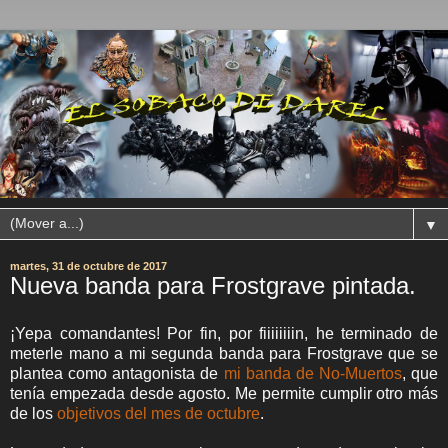
▼
martes, 31 de octubre de 2017
Nueva banda para Frostgrave pintada.
¡Yepa comandantes! Por fin, por fiiiiiiiin, he terminado de
meterle mano a mi segunda banda para Frostgrave que se
plantea como antagonista de
mi banda de No-Muertos
, que
tenía empezada desde agosto. Me permite cumplir otro más
de los
objetivos del mes de octubre
.