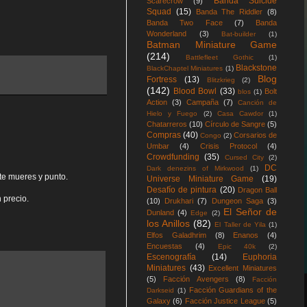
Banda Suicide
Scarecrow
(9)
Squad
(15)
Banda The Riddler
(8)
Banda Two Face
(7)
Banda
Wonderland
(3)
Bat-builder
(1)
Batman Miniature Game
(214)
Battlefleet Gothic
(1)
Blackstone
BlackChaptel Miniatures
(1)
Blog
Fortress
(13)
Blitzkrieg
(2)
(142)
Blood Bowl
(33)
Bolt
blos
(1)
Action
(3)
Campaña
(7)
Canción de
Hielo y Fuego
(2)
Casa Cawdor
(1)
Chatarreros
(10)
Círculo de Sangre
(5)
Compras
(40)
Corsarios de
Congo
(2)
Umbar
(4)
Crisis Protocol
(4)
Crowdfunding
(35)
Cursed City
(2)
DC
Dark denezins of Mirkwood
(1)
 te mueres y punto.
Universe Miniature Game
(19)
Desafío de pintura
(20)
Dragon Ball
 precio.
(10)
Drukhari
(7)
Dungeon Saga
(3)
El Señor de
Dunland
(4)
Edge
(2)
los Anillos
(82)
El Taller de Yila
(1)
Elfos Galadhrim
(8)
Enanos
(4)
Encuestas
(4)
Epic 40k
(2)
Escenografía
(14)
Euphoria
Miniatures
(43)
Excellent Miniatures
(5)
Facción Avengers
(8)
Facción
Facción Guardians of the
Darkseid
(1)
Galaxy
(6)
Facción Justice League
(5)