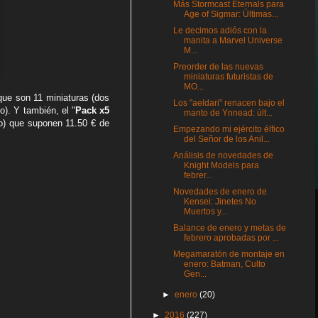
Más Stormcast Eternals para
Age of Sigmar: Últimas...
Le decimos adiós con la
manita a Marvel Universe
M...
Preorder de las nuevas
miniaturas futuristas de
MO...
 que son 11 miniaturas (dos
Los "aeldari" renacen bajo el
). Y también, el "
Pack x5
manto de Ynnead: últ...
o) que suponen 11.50 € de
Empezando mi ejército élfico
del Señor de los Anil...
Análisis de novedades de
Knight Models para
febrer...
Novedades de enero de
Kensei: Jinetes No
Muertos y...
Balance de enero y metas de
febrero aprobadas por ...
Megamaratón de montaje en
enero: Batman, Culto
Gen...
►
enero
(20)
►
2016
(227)