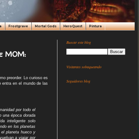
a
Frostgrave
Mortal Gods
HeroQuest
Pintura
Buscar este blog
de MOM:
Visitantes sobaqueando
mo preorder. Lo curioso es
Seguidores blog
e entra en el mundo de las
manidad por todo el
so una época dorada
a inteligente solo
ando en los planetas
 el planeta hueco y
vuelvan a viajar por