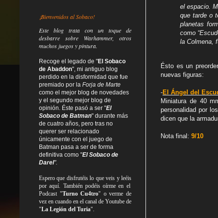
el espacio. M
que tarde o 
¡Bienvenidos al Sobaco!
planetas for
Este blog trata
con un toque de
como “Escudo
desbarre
sobre Warhammer, otros
la Colmena, f
muchos juegos y pintura.
Recoge el legado de "
El Sobaco
Ésto es un preorder
de Abaddon
", mi antiguo blog
nuevas figuras:
perdido en la disformidad
que fue
premiado por la
Forja de Marte
-
El Ángel del Escu
como el mejor blog de novedades
y el segundo mejor blog de
Miniatura de 40 mm
opinión. Éste pasó a ser "
El
personalidad por lo
Sobaco de Batman
" durante más
dicen que la armadu
de cuatro años, pero tras no
querer ser relacionado
Nota final:
9/10
únicamente con el juego de
Batman pasa a ser de forma
definitiva como
"
El Sobaco de
Darel
".
Espero que disfrutéis lo que
veis
y
leéis
por aquí. También podéis oírme en el
Podcast "
Turno Cu4tro
" o verme de
vez en cuando en el canal de Youtube de
"
La Legión del Turia
".