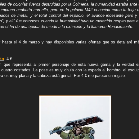
iles de colonias fueros destruidas por la Colmena, la humanidad estaba ante
temprano acabaría con ella, pero en la galaxia M42 conocida como la forja d
mados de metal, y el total control del espacio, el avance incesante paró y
”, y allí fue entonces cuando la humanidad tuvo un merecido respiro para es
ue el fin de una época de miedo a la extinción y la llamaron Renacimiento.
 hasta el 4 de marzo y hay disponibles varias ofertas que os detallaré m
do
: 4 €
 que representa al primer personaje de esta nueva gama y la verdad es 
s cuatro costados. La pose es muy chula con la espada al hombro, el escul
ra es muy plana y la cabeza está genial. Por 4 € me parece un regalo.