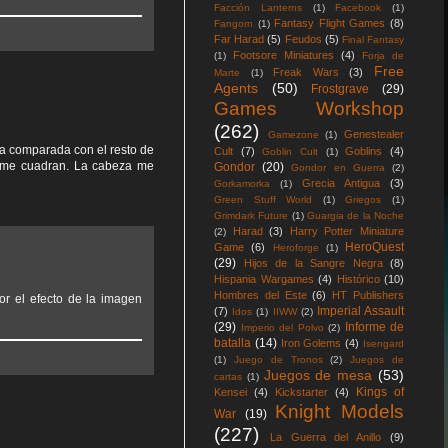
Facción Lanterns
(1)
Facebook
(1)
Fantasy Flight Games
(8)
Fangorn
(1)
Far Harad
(5)
Feudos
(5)
Final Fantasy
Footsore Miniatures
(4)
(1)
Forja de
Free
Freak Wars
(3)
Marte
(1)
Agents
(50)
Frostgrave
(29)
Games Workshop
(262)
Genestealer
Gamezone
(1)
da comparada con el resto de
Cult
(7)
Goblins
(4)
Goblin Cult
(1)
co me cuadran. La cabeza me
Gondor
(20)
Gondor en Guerra
(2)
Grecia Antigua
(3)
Gorkamorka
(1)
Green Stuff World
(1)
Griegos
(1)
Grimdark Future
(1)
Guargia de la Noche
Harad
(3)
Harry Potter Miniature
(2)
HeroQuest
Game
(6)
Heroforge
(1)
(29)
Hijos de la Sangre Negra
(8)
Hispania Wargames
(4)
Histórico
(10)
Hombres del Este
(6)
HT Publishers
or el efecto de la imagen
Imperial Assault
(7)
Idos
(1)
IIWW
(2)
(29)
Informe de
Imperio del Polvo
(2)
batalla
(14)
Iron Golems
(4)
Isengard
(1)
Juego de Tronos
(2)
Juegos de
Juegos de mesa
(53)
cartas
(1)
Kings of
Kensei
(4)
Kickstarter
(4)
Knight Models
War
(19)
(227)
La Guerra del Anillo
(9)