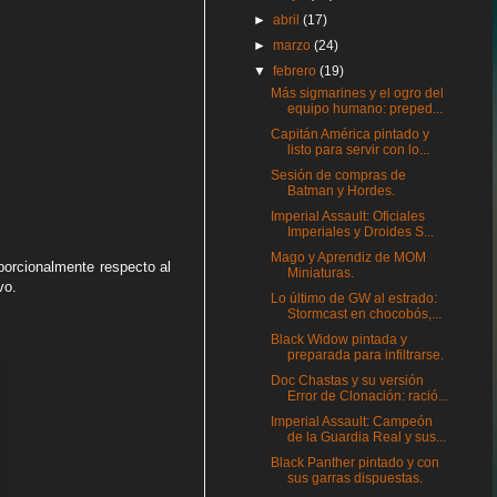
►
abril
(17)
►
marzo
(24)
▼
febrero
(19)
Más sigmarines y el ogro del
equipo humano: preped...
Capitán América pintado y
listo para servir con lo...
Sesión de compras de
Batman y Hordes.
Imperial Assault: Oficiales
Imperiales y Droides S...
Mago y Aprendiz de MOM
porcionalmente respecto al
Miniaturas.
vo.
Lo último de GW al estrado:
Stormcast en chocobós,...
Black Widow pintada y
preparada para infiltrarse.
Doc Chastas y su versión
Error de Clonación: ració...
Imperial Assault: Campeón
de la Guardia Real y sus...
Black Panther pintado y con
sus garras dispuestas.