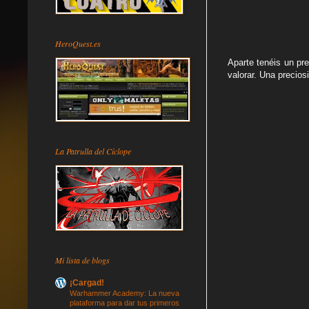
HeroQuest.es
Aparte tenéis un pr
valorar. Una preciosi
La Patrulla del Cíclope
Mi lista de blogs
¡Cargad!
Warhammer Academy: La nueva
plataforma para dar tus primeros