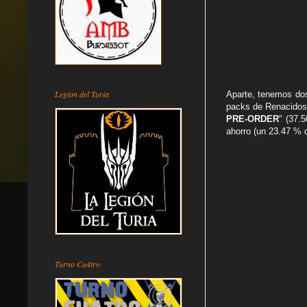
Legion del Turia
Aparte, tenemos dos 
packs de Renacidos 
PRE-ORDER
" (37.
ahorro (un 23.47 % 
Turno Cu4tro