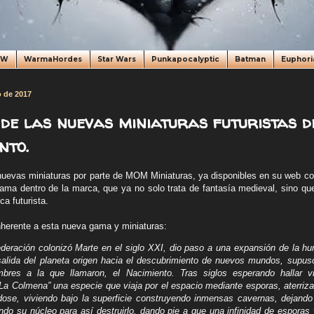
oW
WarmaHordes
Star Wars
Punkapocalyptic
Batman
Euphori
o de 2017
de las nuevas miniaturas futuristas 
nto.
evas miniaturas por parte de MOM Miniaturas, ya disponibles en su web co
ma dentro de la marca, que ya no solo trata de fantasía medieval, sino qu
ca futurista.
inherente a esta nueva gama y miniaturas:
deración colonizó Marte en el siglo XXI, dio paso a una expansión de la hu
 salida del planeta origen hacia el descubrimiento de nuevos mundos, supu
bres a la que llamaron, el Nacimiento. Tras siglos esperando hallar vid
La Colmena” una especie que viaja por el espacio mediante esporas, aterriz
ndose, viviendo bajo la superficie construyendo inmensas cavernas, dejando
ndo su núcleo para así destruirlo, dando pie a que una infinidad de esporas 