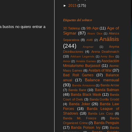
►
2015
(175)
Etiquetas del sobaco
 bustos no quiero entrar a
Age of
9th Age
(11)
3D Tabletop
(3)
Sigmar
(87)
Alianza
Akaro Dice
(1)
Análisis
Separatista
(8)
AMB
(2)
(244)
Anyma
Angmar
(1)
Distribuciones
(4)
Arena Deathmatch
(10)
Arkham Legends
(1)
Army Box
(1)
Asociación
Arnor
(2)
Arrakis Games
(2)
Miniaturismo Burjassot
(11)
Atomic
Avatars of War
(37)
Mass Games
(6)
Bad Roll Games
(37)
Balance
Balance mensual
anual
(17)
(93)
Banda Arrow
Banda Amazons
(1)
Banda Batman
(7)
Banda Bane
(10)
(48)
Banda Black Mask
(12)
Banda
Court of Owls
(3)
Banda Gorilla Grodd
Banda Joker
(26)
Banda Law
(4)
Forces
(18)
Banda League of
Shadows
(18)
Banda Lex Corp
(6)
Banda Mr. Freeze
(8)
Banda
Banda Penguin
Organized Crime
(7)
(17)
Banda Poison Ivy
(19)
Banda