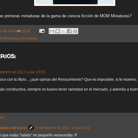
s primeras miniaturas de la gama de ciencia ficción de MOM Miniaturas?
co de Darel
en
15:46
 Miniaturas
,
Novedades
rios:
febrero de 2017 a las 15:55
oco con tu título... ¿qué opinas del Renacimiento? Que es imposible, si te mueres,
ás constructiva, siempre es bueno tener variedad en el mercado, y además a buen
tas
Sobaco de Darel
9 de febrero de 2017 a las 15:02
i que estás "salido" mi pequeño renacentita :P