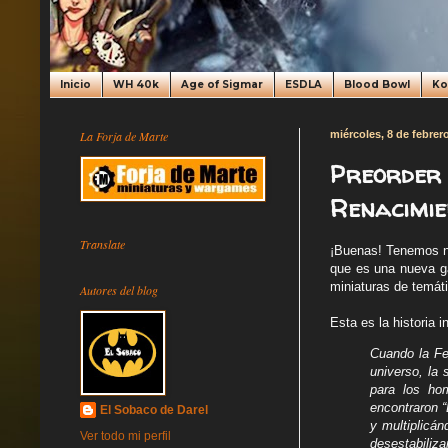
Inicio
WH 40k
Age of Sigmar
ESDLA
Blood Bowl
K
La Forja de Marte
miércoles, 8 de febrer
Preorder 
Renacimie
Translate
¡Buenas! Tenemos nu
que es una nueva ga
miniaturas de temáti
Autores del blog
Esta es la historia 
Cuando la Fe
universo, la
para los hom
encontraron “
El Sobaco de Darel
y multiplicá
Ver todo mi perfil
desestabiliza