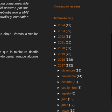
 una plaga imparable
Comentarios recientes
el universo por sus
 rebautizaron a M42
tudiar y combatir a
Archivo del blog
►
2024
(19)
►
2023
(39)
ás abajo. Vamos a ver las
►
2022
(51)
►
2021
(65)
►
2020
(69)
que la miniatura destila
►
2019
(78)
pido genial aunque algunos
►
2018
(128)
▼
2017
(192)
►
diciembre
(19)
►
noviembre
(14)
►
octubre
(21)
►
septiembre
(8)
►
agosto
(6)
►
julio
(13)
►
junio
(12)
►
mayo
(19)