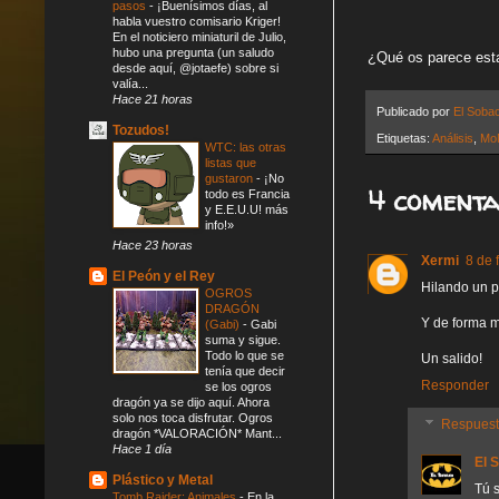
pasos
-
¡Buenísimos días, al
habla vuestro comisario Kriger!
En el noticiero miniaturil de Julio,
hubo una pregunta (un saludo
¿Qué os parece esta
desde aquí, @jotaefe) sobre si
valía...
Hace 21 horas
Publicado por
El Soba
Tozudos!
Etiquetas:
Análisis
,
MoM
WTC: las otras
listas que
gustaron
-
¡No
4 comenta
todo es Francia
y E.E.U.U! más
info!»
Hace 23 horas
Xermi
8 de 
El Peón y el Rey
Hilando un p
OGROS
DRAGÓN
Y de forma m
(Gabi)
-
Gabi
suma y sigue.
Todo lo que se
Un salido!
tenía que decir
Responder
se los ogros
dragón ya se dijo aquí. Ahora
solo nos toca disfrutar. Ogros
Respues
dragón *VALORACIÓN* Mant...
Hace 1 día
El 
Plástico y Metal
Tú s
Tomb Raider: Animales
-
En la