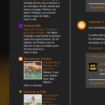
entrada de hoy voy a mostrar a
los enemigos de tipo animal que
Responder
incluye el juego. Primero, los
lobos. Pintados con el kit de
pintura negra de Vallej...
Hace 1 día
Unknown
8
Profanus40k
Los renacido
Starcraft - Protoss: Unidades,
guía para escoger
-
Un último
La jefa está
empujón y aquí tenéis la primera
la armadura
parte de la guía Protoss. En mi
opinión, los Protoss son un
encanta, el 
ejército un poco a medio cocer.
Responder
Archon tenía la in...
Hace 3 días
Respues
Warhamster Society
Leyenda de los
El 
Pintores '24,
plazo 26
-
Lo 
Manuel. Juan.
por
José. Edwin.
Axel. Álex.
Alberto.
Responder
Hace 1 semana
Diario de un Friki
Escenografía:
estatua de
bronce
-