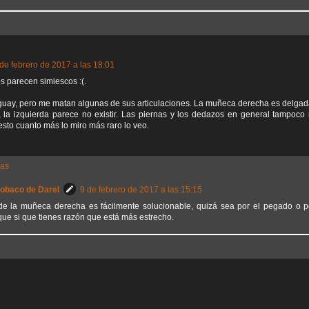
 de febrero de 2017 a las 18:01
s parecen simiescos :(.
 guay, pero me matan algunas de sus articulaciones. La muñeca derecha es delga
, la izquierda parece no existir. Las piernas y los dedazos en general tampo
resto cuanto más lo miro más raro lo veo.
tas
Sobaco de Darel
9 de febrero de 2017 a las 15:15
de la muñeca derecha es fácilmente solucionable, quizá sea por el pegado o p
que si que tienes razón que está más estrecho.