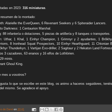
ntadas en 2023:
316 miniaturas
.
 resumen de lo montado:
th: Alarielle the EverQueen, 6 Revenant Seekers y 6 Spiteraider Lancers.
to Darkness: 1 Centaurion Marshal.
g: 88 infantería o dotaciones, 5 piezas de artillería y 8 tanques o transportes.
n: Uthar, 1 Khal, 1 Einhyr Champion, 1 Grimnyr y 2 ayudantes, 1 Brôkhy
riorrs, 8
Ironhead Squat Prospectors
, 10 Einhyr Hearthguard, 11 Chtonian 
ôkhyr Thunderkyn, 1 Vartijan Exo-driller, 2 Sagitaur y 2 Hekaton Land Fortres
los 3 cazadores, 63 enanos y 16 elfos de Lothlórien.
 29 minis.
rant Ghoul King.
te mes a vosotros?
gusta lo que se escribe en este blog, os animo a haceros seguidores, tenéis
del mismo. Se agradece el apoyo.
co de Darel
en
20:41