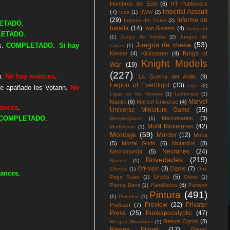
Hombres del Este
(6)
HT Publishers
Imperial Assault
(7)
Idos
(1)
IIWW
(2)
(29)
Informe de
Imperio del Polvo
(2)
ETADO
.
batalla
(14)
Iron Golems
(4)
Isengard
LETADO
.
(1)
Juego de Tronos
(2)
Juegos de
Juegos de mesa
(53)
s.
COMPLETADO
.
Si hay
cartas
(1)
Kings of
Kensei
(4)
Kickstarter
(4)
Knight Models
War
(19)
(227)
h.
No hay avances
.
La Guerra del Anillo
(9)
Legion of Everblight
(33)
Liga
(2)
e apañado los Votann.
No
Ligas de los Votann
(1)
Lothlorien
(1)
Marvel
Mantic
(6)
Marvel Universe
(4)
vances
.
Universe Miniature Game
(35)
COMPLETADO
.
Mercenarios
(3)
MeepleQuest
(1)
MoM Miniaturas
(42)
Modelismo
(1)
Montaje
(59)
Mordor
(12)
Moria
(5)
Mortal Gods
(6)
Mutardos
(8)
Necrones
(24)
Necromunda
(5)
Novedades
(219)
Norses
(1)
Off-topic
(3)
Ogros
(7)
Ofertas
(1)
One
vances
.
Orcos
(5)
Page Rules
(1)
Orkos
(1)
Pandilleros
(6)
Panda Bane
(1)
Patreon
Pintura
(491)
(1)
Pinceles
(1)
Preview
(22)
Privater
Podcast
(7)
Press
(25)
Punkapocalyptic
(47)
Reinos Ogros
(8)
Reaper Miniatures
(1)
Resina Planet
(17)
Reyes