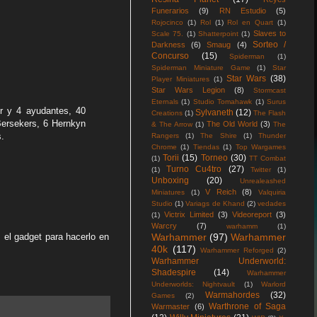
Funerarios
(9)
RN Estudio
(5)
Rojocinco
(1)
Rol
(1)
Rol en Quart
(1)
Slaves to
Scale 75.
(1)
Shatterpoint
(1)
Sorteo /
Darkness
(6)
Smaug
(4)
Concurso
(15)
Spiderman
(1)
Spiderman Miniature Game
(1)
Star
Star Wars
(38)
Player Miniatures
(1)
Star Wars Legion
(8)
Stormcast
Eternals
(1)
Studio Tomahawk
(1)
Surus
r y 4 ayudantes, 40
Sylvaneth
(12)
Creations
(1)
The Flash
Bersekers, 6 Hernkyn
The Old World
(3)
& The Arrow
(1)
The
s.
Rangers
(1)
The Shire
(1)
Thunder
Chrome
(1)
Tiendas
(1)
Top Wargames
Torii
(15)
Torneo
(30)
(1)
TT Combat
Turno Cu4tro
(27)
(1)
Twitter
(1)
Unboxing
(20)
Unrealeashed
V Reich
(8)
Miniatures
(1)
Valquiria
Studio
(1)
Variags de Khand
(2)
vedades
Victrix Limited
(3)
Videoreport
(3)
(1)
Warcry
(7)
warhamm
(1)
Warhammer
(97)
Warhammer
 el gadget para hacerlo en
40k
(117)
Warhammer Reforged
(2)
Warhammer Underworld:
Shadespire
(14)
Warhammer
Underworlds: Nightvault
(1)
Warlord
Warmahordes
(32)
Games
(2)
Warthrone of Saga
Warmaster
(6)