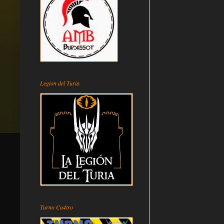
Legion del Turia
Turno Cu4tro