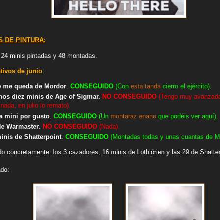
 DE PINTURA:
s 24 minis pintadas y 48 montadas
.
tivos de junio
:
ue me queda de Mordor
.
CONSEGUIDO
(Con
esta tanda
cierro el ejército).
nos diez minis de Age of Sigmar.
NO
CONSEGUIDO
(Tengo muy avanzada 
nada, en julio lo remato).
a mini por gusto
.
CONSEGUIDO
(Un
montaraz enano
que podéis ver aquí).
 de Warmaster
.
NO
CONSEGUIDO
(Nada).
inis de Shatterpoint
.
CONSEGUIDO
(Montadas todas y unas cuantas de Mi
 concretamente: los 3 cazadores, 16 minis de Lothlórien y las 29 de Shatter
ado: