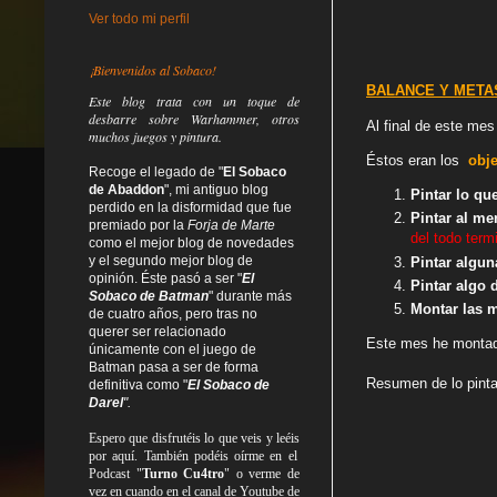
Ver todo mi perfil
¡Bienvenidos al Sobaco!
BALANCE Y METAS
Este blog trata
con un toque de
desbarre
sobre Warhammer, otros
Al final de este me
muchos juegos y pintura.
Éstos eran los
obje
Recoge el legado de "
El Sobaco
de Abaddon
", mi antiguo blog
Pintar lo q
perdido en la disformidad
que fue
Pintar al me
premiado por la
Forja de Marte
del todo termi
como el mejor blog de novedades
y el segundo mejor blog de
Pintar algun
opinión. Éste pasó a ser "
El
Pintar algo
Sobaco de Batman
" durante más
Montar las m
de cuatro años, pero tras no
querer ser relacionado
Este mes he montado
únicamente con el juego de
Batman pasa a ser de forma
Resumen de lo pint
definitiva como
"
El Sobaco de
Darel
".
Espero que disfrutéis lo que
veis
y
leéis
por aquí. También podéis oírme en el
Podcast "
Turno Cu4tro
" o verme de
vez en cuando en el canal de Youtube de