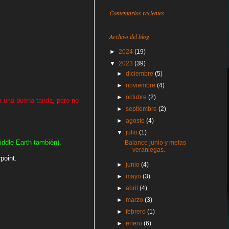
Comentarios recientes
Archivo del blog
►
2024
(19)
▼
2023
(39)
►
diciembre
(5)
►
noviembre
(4)
►
octubre
(2)
una buena tanda, pero no
►
septiembre
(2)
►
agosto
(4)
▼
julio
(1)
ddle Earth también).
Balance junio y metas
veraniegas.
point.
►
junio
(4)
►
mayo
(3)
►
abril
(4)
►
marzo
(3)
►
febrero
(1)
►
enero
(6)