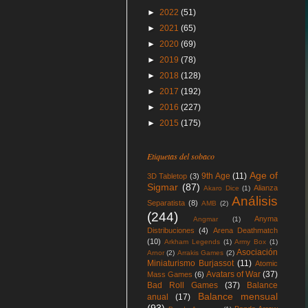
►
2022
(51)
►
2021
(65)
►
2020
(69)
►
2019
(78)
►
2018
(128)
►
2017
(192)
►
2016
(227)
►
2015
(175)
Etiquetas del sobaco
Age of
9th Age
(11)
3D Tabletop
(3)
Sigmar
(87)
Alianza
Akaro Dice
(1)
Análisis
Separatista
(8)
AMB
(2)
(244)
Anyma
Angmar
(1)
Distribuciones
(4)
Arena Deathmatch
(10)
Arkham Legends
(1)
Army Box
(1)
Asociación
Arnor
(2)
Arrakis Games
(2)
Miniaturismo Burjassot
(11)
Atomic
Avatars of War
(37)
Mass Games
(6)
Bad Roll Games
(37)
Balance
Balance mensual
anual
(17)