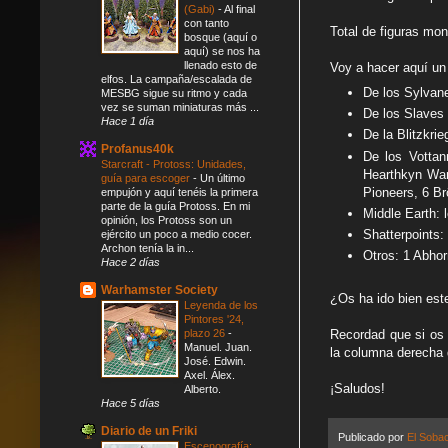
(Gabi)
-
Al final
con tanto
Total de figuras mo
bosque (aquí o
aquí) se nos ha
llenado esto de
Voy a hacer aquí un
elfos. La campaña/escalada de
De los Sylvane
MESBG sigue su ritmo y cada
vez se suman miniaturas más ...
De los Slaves 
Hace 1 día
De la Blitzkrie
Profanus40k
De los Vottan
Starcraft - Protoss: Unidades,
Hearthkyn War
guía para escoger
-
Un último
Pioneers, 6 Br
empujón y aquí tenéis la primera
parte de la guía Protoss. En mi
Middle Earth: 
opinión, los Protoss son un
Shatterpoints:
ejército un poco a medio cocer.
Archon tenía la in...
Otros:
1 Abhor
Hace 2 días
Warhamster Society
¿Os ha ido bien es
Leyenda de los
Pintores '24,
plazo 26
-
Recordad que si os 
Manuel. Juan.
la columna derecha 
José. Edwin.
Axel. Álex.
¡Saludos!
Alberto.
Hace 5 días
Diario de un Friki
Publicado por
El Soba
Escenografía: