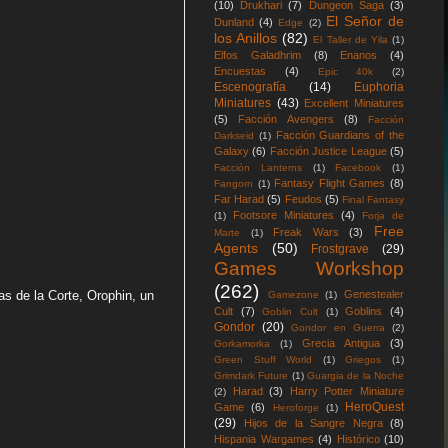
(10)
Drukhari
(7)
Dungeon Saga
(3)
El Señor de
Dunland
(4)
Edge
(2)
los Anillos
(82)
El Taller de Yila
(1)
Elfos Galadhrim
(8)
Enanos
(4)
Encuestas
(4)
Epic 40k
(2)
Escenografía
(14)
Euphoria
Miniatures
(43)
Excellent Miniatures
(5)
Facción Avengers
(8)
Facción
Facción Guardians of the
Darkseid
(1)
Galaxy
(6)
Facción Justice League
(5)
Facción Lanterns
(1)
Facebook
(1)
Fantasy Flight Games
(8)
Fangorn
(1)
Far Harad
(5)
Feudos
(5)
Final Fantasy
Footsore Miniatures
(4)
(1)
Forja de
Free
Freak Wars
(3)
Marte
(1)
Agents
(50)
Frostgrave
(29)
Games Workshop
(262)
as de la Corte, Orophin, un
Genestealer
Gamezone
(1)
Cult
(7)
Goblins
(4)
Goblin Cult
(1)
Gondor
(20)
Gondor en Guerra
(2)
Grecia Antigua
(3)
Gorkamorka
(1)
Green Stuff World
(1)
Griegos
(1)
Grimdark Future
(1)
Guargia de la Noche
Harad
(3)
Harry Potter Miniature
(2)
HeroQuest
Game
(6)
Heroforge
(1)
(29)
Hijos de la Sangre Negra
(8)
Hispania Wargames
(4)
Histórico
(10)