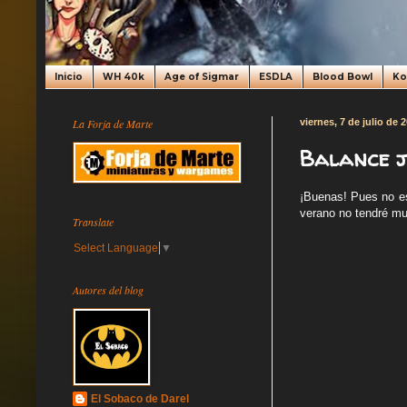
Inicio
WH 40k
Age of Sigmar
ESDLA
Blood Bowl
K
La Forja de Marte
viernes, 7 de julio de 
Balance j
¡Buenas! Pues no es
verano no tendré muc
Translate
Select Language
▼
Autores del blog
El Sobaco de Darel