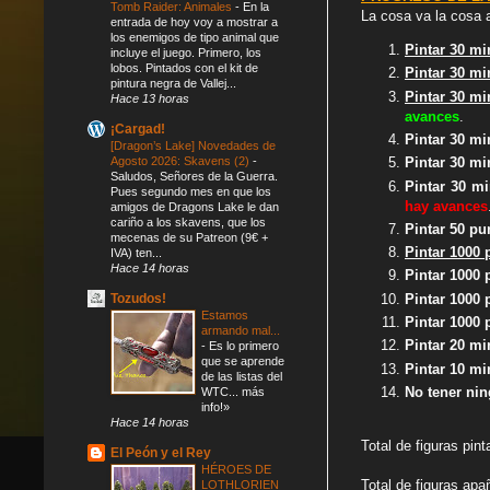
Tomb Raider: Animales
-
En la
La cosa va la cosa 
entrada de hoy voy a mostrar a
los enemigos de tipo animal que
Pintar 30 mi
incluye el juego. Primero, los
lobos. Pintados con el kit de
Pintar 30 mi
pintura negra de Vallej...
Pintar 30 mi
Hace 13 horas
avances
.
¡Cargad!
Pintar 30 mi
[Dragon’s Lake] Novedades de
Agosto 2026: Skavens (2)
-
Pintar
30 mi
Saludos, Señores de la Guerra.
P
intar 30 m
Pues segundo mes en que los
hay avances
amigos de Dragons Lake le dan
cariño a los skavens, que los
Pintar 50 p
mecenas de su Patreon (9€ +
Pintar 1000 
IVA) ten...
Hace 14 horas
Pintar 1000 
Pintar 1000
Tozudos!
Estamos
Pintar 1000
armando mal...
Pintar 20 m
-
Es lo primero
que se aprende
Pintar 10 m
de las listas del
No tener ni
WTC... más
info!»
Hace 14 horas
Total de figuras pin
El Peón y el Rey
HÉROES DE
Total de figuras ap
LOTHLORIEN