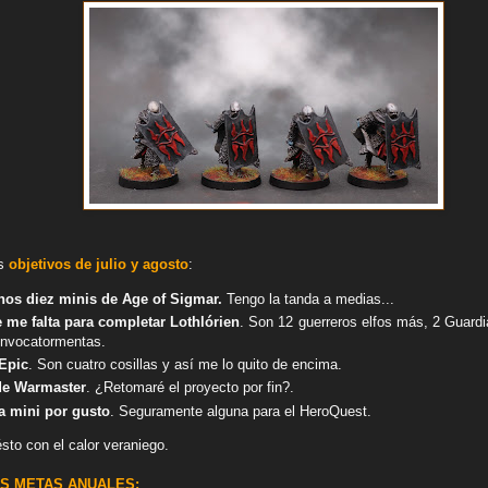
os
objetivos de julio y agosto
:
nos diez minis de Age of Sigmar.
Tengo la tanda a medias...
e me falta para completar Lothlórien
. Son 12 guerreros elfos más, 2 Guardi
 invocatormentas.
 Epic
. Son cuatro cosillas y así me lo quito de encima.
 de Warmaster
. ¿Retomaré el proyecto por fin?.
a mini por gusto
. Seguramente alguna para el HeroQuest.
ésto con el calor veraniego.
S METAS ANUALES: