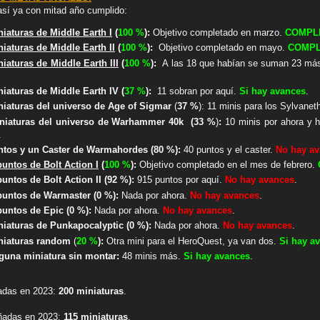
así ya con mitad año cumplido:
niaturas de Middle Earth I
(
10
0 %
)
:
Objetivo completado en marzo.
COMPL
niaturas de Middle Earth II
(
100
%
)
:
Objetivo completado en mayo.
COMP
niaturas de Middle Earth III
(
100
%
)
:
A las 18 que habían se suman 23 má
niaturas de Middle Earth IV
(
37
%
)
:
11 sobran por aquí.
Si hay avances
.
niaturas del universo de Age of Sigmar
(
37 %
)
:
11 minis para los Sylvanet
iniaturas del universo de Warhammer 40k
(33 %
)
:
10 minis por ahora y
h
.
untos y un Caster de Warmahordes
(80 %)
:
40 puntos y el caster.
No hay a
puntos de Bolt Action I
(
10
0 %
)
:
Objetivo completado en el mes de febrero.
puntos de Bolt Action II
(
92 %
)
:
915 puntos por aquí.
No hay avances
.
 puntos de Warmaster
(0 %)
:
Nada por ahora.
No hay avances
.
 puntos de Epic
(0 %)
:
Nada por ahora.
No hay avances
.
iniaturas de Punkapocalyptic
(
0 %
)
:
Nada por ahora.
No hay avances
.
iniaturas random
(
20 %
):
Otra mini para el HeroQuest, ya van dos.
Si hay a
nguna miniatura sin montar
:
48 minis más
.
Si hay avances
.
tadas en 2023:
200 miniaturas
.
añadas en 2023:
115 miniaturas
.