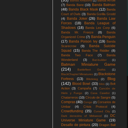
(93)
Banda Arrow
Banda Amazons
(1)
Banda Batman
(7)
Banda Bane
(10)
(48)
Banda Black Mask
(12)
Banda
Court of Owls
(3)
Banda Gorilla Grodd
Banda Joker
(26)
Banda Law
(4)
Forces
(18)
Banda League of
Shadows
(18)
Banda Lex Corp
(6)
Banda Mr. Freeze
(8)
Banda
Banda Penguin
Organized Crime
(7)
(17)
Banda Poison Ivy
(19)
Banda
Banda Suicide
Scarecrow
(9)
Squad
(15)
Banda The Riddler
(8)
Banda Two Face
(7)
Banda
Wonderland
(3)
Bat-builder
(1)
Batman Miniature Game
(214)
Battlefleet Gothic
(1)
Blackstone
BlackChaptel Miniatures
(1)
Blog
Fortress
(13)
Blitzkrieg
(2)
(142)
Blood Bowl
(33)
Bolt
blos
(1)
Action
(3)
Campaña
(7)
Canción de
Hielo y Fuego
(2)
Casa Cawdor
(1)
Chatarreros
(10)
Círculo de Sangre
(5)
Compras
(40)
Corsarios de
Congo
(2)
Umbar
(4)
Crisis Protocol
(4)
Crowdfunding
(35)
Cursed City
(2)
DC
Dark denezins of Mirkwood
(1)
Universe Miniature Game
(19)
Desafío de pintura
(20)
Dragon Ball