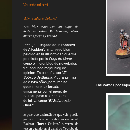
Ver todo mi perfil
¡Bienvenidos al Sobaco!
Este blog trata
con un toque de
desbarre
sobre Warhammer, otros
muchos juegos y pintura.
Recoge el legado de "
El Sobaco
de Abaddon
", mi antiguo blog
perdido en la disformidad
que fue
premiado por la
Forja de Marte
como el mejor blog de novedades
y el segundo mejor blog de
opinión. Éste pasó a ser "
El
Sobaco de Batman
" durante más
de cuatro años, pero tras no
Las vemos por separ
querer ser relacionado
únicamente con el juego de
Batman pasa a ser de forma
definitiva como
"
El Sobaco de
Darel
".
Espero que disfrutéis lo que
veis
y
leéis
por aquí. También podéis oírme en el
Podcast "
Turno Cu4tro
" o verme de
vez en cuando en el canal de Youtube de