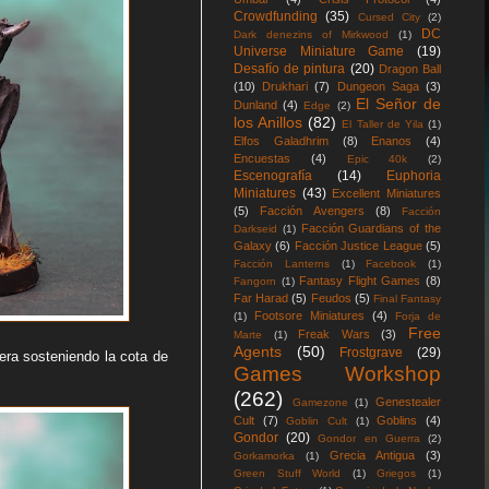
Crowdfunding
(35)
Cursed City
(2)
DC
Dark denezins of Mirkwood
(1)
Universe Miniature Game
(19)
Desafío de pintura
(20)
Dragon Ball
(10)
Drukhari
(7)
Dungeon Saga
(3)
El Señor de
Dunland
(4)
Edge
(2)
los Anillos
(82)
El Taller de Yila
(1)
Elfos Galadhrim
(8)
Enanos
(4)
Encuestas
(4)
Epic 40k
(2)
Escenografía
(14)
Euphoria
Miniatures
(43)
Excellent Miniatures
(5)
Facción Avengers
(8)
Facción
Facción Guardians of the
Darkseid
(1)
Galaxy
(6)
Facción Justice League
(5)
Facción Lanterns
(1)
Facebook
(1)
Fantasy Flight Games
(8)
Fangorn
(1)
Far Harad
(5)
Feudos
(5)
Final Fantasy
Footsore Miniatures
(4)
(1)
Forja de
Free
Freak Wars
(3)
Marte
(1)
Agents
(50)
Frostgrave
(29)
era sosteniendo la cota de
Games Workshop
(262)
Genestealer
Gamezone
(1)
Cult
(7)
Goblins
(4)
Goblin Cult
(1)
Gondor
(20)
Gondor en Guerra
(2)
Grecia Antigua
(3)
Gorkamorka
(1)
Green Stuff World
(1)
Griegos
(1)