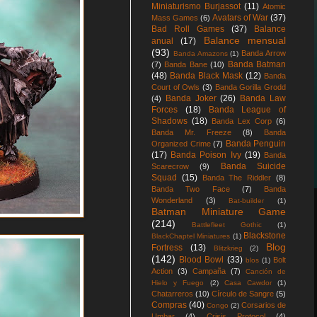
Miniaturismo Burjassot
(11)
Atomic
Avatars of War
(37)
Mass Games
(6)
Bad Roll Games
(37)
Balance
Balance mensual
anual
(17)
(93)
Banda Arrow
Banda Amazons
(1)
Banda Batman
(7)
Banda Bane
(10)
(48)
Banda Black Mask
(12)
Banda
Court of Owls
(3)
Banda Gorilla Grodd
Banda Joker
(26)
Banda Law
(4)
Forces
(18)
Banda League of
Shadows
(18)
Banda Lex Corp
(6)
Banda Mr. Freeze
(8)
Banda
Banda Penguin
Organized Crime
(7)
(17)
Banda Poison Ivy
(19)
Banda
Banda Suicide
Scarecrow
(9)
Squad
(15)
Banda The Riddler
(8)
Banda Two Face
(7)
Banda
Wonderland
(3)
Bat-builder
(1)
Batman Miniature Game
(214)
Battlefleet Gothic
(1)
Blackstone
BlackChaptel Miniatures
(1)
Blog
Fortress
(13)
Blitzkrieg
(2)
(142)
Blood Bowl
(33)
Bolt
blos
(1)
Action
(3)
Campaña
(7)
Canción de
Hielo y Fuego
(2)
Casa Cawdor
(1)
Chatarreros
(10)
Círculo de Sangre
(5)
Compras
(40)
Corsarios de
Congo
(2)
Umbar
(4)
Crisis Protocol
(4)