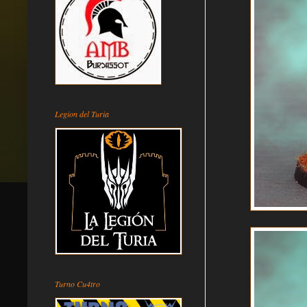
Legion del Turia
Turno Cu4tro