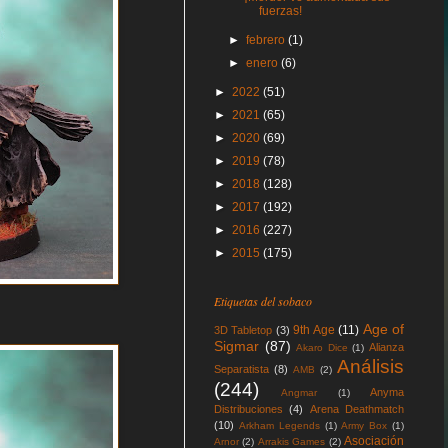
fuerzas!
►
febrero
(1)
►
enero
(6)
►
2022
(51)
►
2021
(65)
►
2020
(69)
►
2019
(78)
►
2018
(128)
►
2017
(192)
►
2016
(227)
►
2015
(175)
Etiquetas del sobaco
Age of
9th Age
(11)
3D Tabletop
(3)
Sigmar
(87)
Alianza
Akaro Dice
(1)
Análisis
Separatista
(8)
AMB
(2)
(244)
Anyma
Angmar
(1)
Distribuciones
(4)
Arena Deathmatch
(10)
Arkham Legends
(1)
Army Box
(1)
Asociación
Arnor
(2)
Arrakis Games
(2)