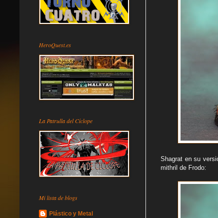
HeroQuest.es
La Patrulla del Cíclope
Shagrat en su versi
mithril de Frodo:
Mi lista de blogs
Plástico y Metal