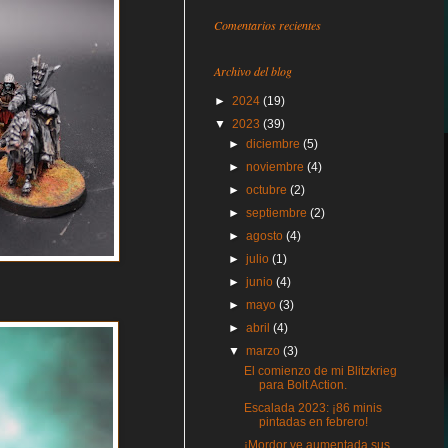
Comentarios recientes
Archivo del blog
►
2024
(19)
▼
2023
(39)
►
diciembre
(5)
►
noviembre
(4)
►
octubre
(2)
►
septiembre
(2)
►
agosto
(4)
►
julio
(1)
►
junio
(4)
►
mayo
(3)
►
abril
(4)
▼
marzo
(3)
El comienzo de mi Blitzkrieg
para Bolt Action.
Escalada 2023: ¡86 minis
pintadas en febrero!
¡Mordor ve aumentada sus