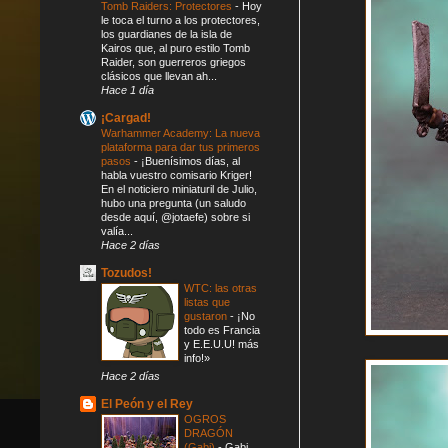
Tomb Raiders: Protectores
-
Hoy
le toca el turno a los protectores,
los guardianes de la isla de
Kairos que, al puro estilo Tomb
Raider, son guerreros griegos
clásicos que llevan ah...
Hace 1 día
¡Cargad!
Warhammer Academy: La nueva
plataforma para dar tus primeros
pasos
-
¡Buenísimos días, al
habla vuestro comisario Kriger!
En el noticiero miniaturil de Julio,
hubo una pregunta (un saludo
desde aquí, @jotaefe) sobre si
valía...
Hace 2 días
Tozudos!
WTC: las otras
listas que
gustaron
-
¡No
todo es Francia
y E.E.U.U! más
info!»
Hace 2 días
El Peón y el Rey
OGROS
DRAGÓN
(Gabi)
-
Gabi