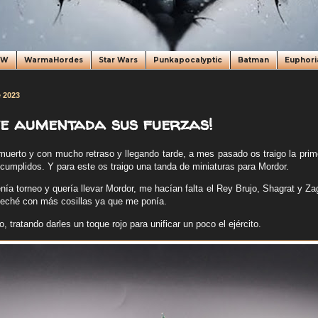
oW
WarmaHordes
Star Wars
Punkapocalyptic
Batman
Euphori
 2023
e aumentada sus fuerzas!
muerto y con mucho retraso y llegando tarde, a mes pasado os traigo la prim
cumplidos. Y para este os traigo una tanda de miniaturas para Mordor.
ía torneo y quería llevar Mordor, me hacían falta el Rey Brujo, Shagrat y Zag
veché con más cosillas ya que me ponía.
o, tratando darles un toque rojo para unificar un poco el ejército.