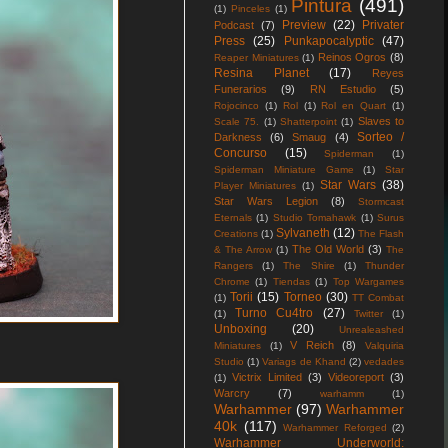
Pintura
(491)
(1)
Pinceles
(1)
Preview
(22)
Privater
Podcast
(7)
Press
(25)
Punkapocalyptic
(47)
Reinos Ogros
(8)
Reaper Miniatures
(1)
Resina Planet
(17)
Reyes
Funerarios
(9)
RN Estudio
(5)
Rojocinco
(1)
Rol
(1)
Rol en Quart
(1)
Slaves to
Scale 75.
(1)
Shatterpoint
(1)
Sorteo /
Darkness
(6)
Smaug
(4)
Concurso
(15)
Spiderman
(1)
Spiderman Miniature Game
(1)
Star
Star Wars
(38)
Player Miniatures
(1)
Star Wars Legion
(8)
Stormcast
Eternals
(1)
Studio Tomahawk
(1)
Surus
Sylvaneth
(12)
Creations
(1)
The Flash
The Old World
(3)
& The Arrow
(1)
The
Rangers
(1)
The Shire
(1)
Thunder
Chrome
(1)
Tiendas
(1)
Top Wargames
Torii
(15)
Torneo
(30)
(1)
TT Combat
Turno Cu4tro
(27)
(1)
Twitter
(1)
Unboxing
(20)
Unrealeashed
V Reich
(8)
Miniatures
(1)
Valquiria
Studio
(1)
Variags de Khand
(2)
vedades
Victrix Limited
(3)
Videoreport
(3)
(1)
Warcry
(7)
warhamm
(1)
Warhammer
(97)
Warhammer
40k
(117)
Warhammer Reforged
(2)
Warhammer Underworld: