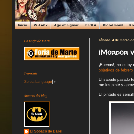
Inicio
WH 40k
Age of Sigmar
ESDLA
Blood Bowl
K
La Forja de Marte
sábado, 4 de marzo de
¡Mordor v
¡Buenas!, no estoy 
objetivos de febrero
Translate
El sábado pasado ten
Select Language
▼
me los pinté y apro
El pintado es sencill
Autores del blog
El Sobaco de Darel