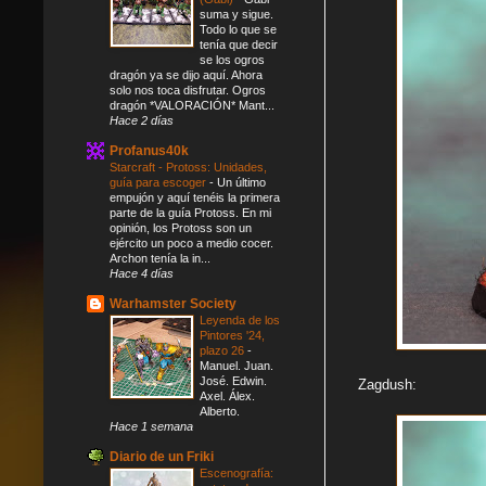
suma y sigue.
Todo lo que se
tenía que decir
se los ogros
dragón ya se dijo aquí. Ahora
solo nos toca disfrutar. Ogros
dragón *VALORACIÓN* Mant...
Hace 2 días
Profanus40k
Starcraft - Protoss: Unidades,
guía para escoger
-
Un último
empujón y aquí tenéis la primera
parte de la guía Protoss. En mi
opinión, los Protoss son un
ejército un poco a medio cocer.
Archon tenía la in...
Hace 4 días
Warhamster Society
Leyenda de los
Pintores '24,
plazo 26
-
Manuel. Juan.
José. Edwin.
Zagdush:
Axel. Álex.
Alberto.
Hace 1 semana
Diario de un Friki
Escenografía: