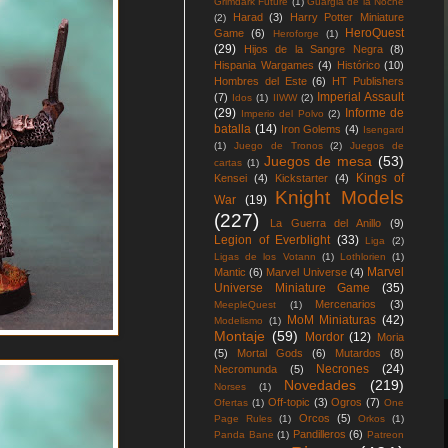
Grimdark Future
(1)
Guargia de la Noche
Harad
(3)
Harry Potter Miniature
(2)
HeroQuest
Game
(6)
Heroforge
(1)
(29)
Hijos de la Sangre Negra
(8)
Hispania Wargames
(4)
Histórico
(10)
Hombres del Este
(6)
HT Publishers
Imperial Assault
(7)
Idos
(1)
IIWW
(2)
(29)
Informe de
Imperio del Polvo
(2)
batalla
(14)
Iron Golems
(4)
Isengard
(1)
Juego de Tronos
(2)
Juegos de
Juegos de mesa
(53)
cartas
(1)
Kings of
Kensei
(4)
Kickstarter
(4)
Knight Models
War
(19)
(227)
La Guerra del Anillo
(9)
Legion of Everblight
(33)
Liga
(2)
Ligas de los Votann
(1)
Lothlorien
(1)
Marvel
Mantic
(6)
Marvel Universe
(4)
Universe Miniature Game
(35)
Mercenarios
(3)
MeepleQuest
(1)
MoM Miniaturas
(42)
Modelismo
(1)
Montaje
(59)
Mordor
(12)
Moria
(5)
Mortal Gods
(6)
Mutardos
(8)
Necrones
(24)
Necromunda
(5)
Novedades
(219)
Norses
(1)
Off-topic
(3)
Ogros
(7)
Ofertas
(1)
One
Orcos
(5)
Page Rules
(1)
Orkos
(1)
Pandilleros
(6)
Panda Bane
(1)
Patreon