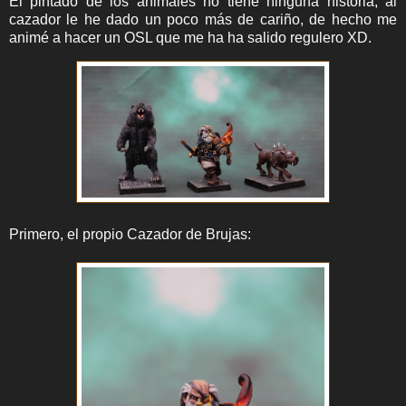
El pintado de los animales no tiene ninguna historia, al
cazador le he dado un poco más de cariño, de hecho me
animé a hacer un OSL que me ha ha salido regulero XD.
Primero, el propio Cazador de Brujas: