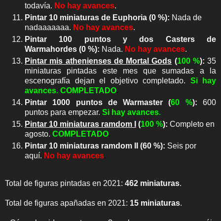
todavía.
No hay avances
.
Pintar 10 miniaturas de Euphoria
(0 %):
Nada de
nadaaaaaaa.
No hay avances
.
Pintar 100 puntos y dos Casters de
Warmahordes (0 %):
Nada.
No hay avances
.
Pintar mis athenienses de Mortal Gods
(
100 %
):
35
miniaturas pintadas este mes que sumadas a la
escenografía dejan el objetivo completado.
Si hay
avances
.
COMPLETADO
.
Pintar 1000 puntos de Warmaster
(
60 %
):
600
puntos para empezar.
Si hay avances
.
Pintar 10 miniaturas ramdom I
(
100 %
):
Completo en
agosto.
COMPLETADO
.
Pintar 10 miniaturas ramdom II
(60 %):
Seis por
aquí.
No hay avances
.
Total de figuras pintadas en 2021:
462 miniaturas
.
Total de figuras apañadas en 2021:
15 miniaturas
.