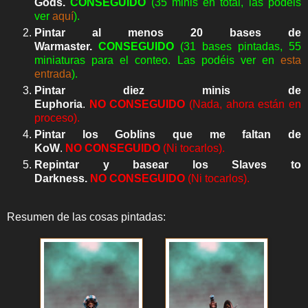
Gods
.
CONSEGUIDO
(35 minis en total, las podéis
ver
aquí
).
Pintar al menos 20 bases de
Warmaster.
CONSEGUIDO
(31 bases pintadas, 55
miniaturas para el conteo. Las podéis ver en
esta
entrada
).
Pintar diez minis de
Euphoria
.
NO
CONSEGUIDO
(Nada, ahora están en
proceso).
Pintar los Goblins que me faltan de
KoW
.
NO
CONSEGUIDO
(Ni tocarlos).
Repintar y basear los Slaves to
Darkness.
NO
CONSEGUIDO
(Ni tocarlos).
Resumen de las cosas pintadas: